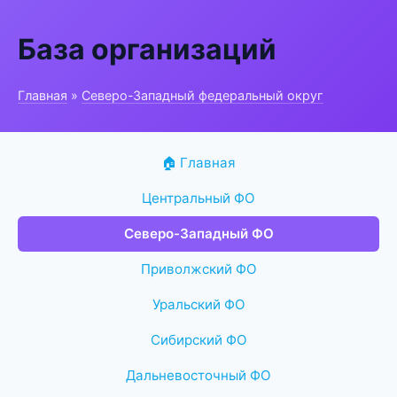
База организаций
Главная
»
Северо-Западный федеральный округ
🏠 Главная
Центральный ФО
Северо-Западный ФО
Приволжский ФО
Уральский ФО
Сибирский ФО
Дальневосточный ФО