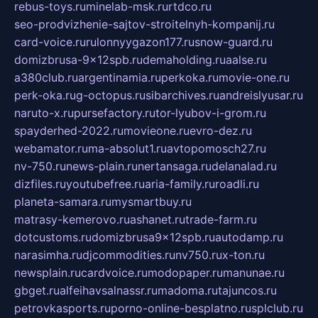
rebus-toys.ru
minelab-msk.ru
rtdco.ru
seo-prodvizhenie-sajtov-stroitelnyh-kompanij.ru
card-voice.ru
rulonnyygazon177.ru
snow-guard.ru
domizbrusa-9x12spb.ru
demaholding.ru
aalse.ru
a380club.ru
argentinamia.ru
perkoka.ru
movie-one.ru
perk-oka.ru
g-octopus.ru
sibarchives.ru
andreislyusar.ru
naruto-x.ru
pursefactory.ru
tor-lyubov-i-grom.ru
spayderhed-2022.ru
movieone.ru
evro-dez.ru
webamator.ru
ma-absolut1.ru
avtopomosch27.ru
nv-750.ru
news-plain.ru
nertansaga.ru
delanalad.ru
dizfiles.ru
youtubefree.ru
aria-family.ru
roadli.ru
planeta-samara.ru
mysmartbuy.ru
matrasy-kemerovo.ru
ashanet.ru
trade-farm.ru
dotcustoms.ru
domizbrusa9x12spb.ru
autodamp.ru
narasimha.ru
djcommodities.ru
nv750.ru
x-ton.ru
newsplain.ru
cardvoice.ru
modopaper.ru
manunae.ru
gbget.ru
alfeihavsalnassr.ru
madoma.ru
tajuncos.ru
petrovkasports.ru
porno-online-besplatno.ru
splclub.ru