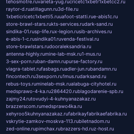
tehosmotre.ru
varieta-yug.ru
cricetc1xbetr1xbetcc2.ru
raytor-d.ru
atillagunn.ru
3d-file.ru
1xbeticricetc1xbetti5.ru
uafoot-statti.ru
e-abis1c.ru
store-brawl-stars.ru
kts-services.ru
dark-sand.ru
sindika-01.ru
sp-life.ru
x-legion.ru
sib-archives.ru
e-abis-1-c.ru
sindika01.ru
venda-festival.ru
store-brawlstars.ru
dooraleksandria.ru
antenna-highly.ru
mine-lab-msk.ru
1-mus.ru
3-sex-porn.ru
ban-damn.ru
purse-factory.ru
viagra-tablet.ru
fasbags.ru
adler-jun.ru
bandamn.ru
fincontech.ru
3sexporn.ru
1mus.ru
darksand.ru
rebus-toys.ru
minelab-msk.ru
alabuga-cityhotel.ru
medsprawo-4-ka.ru
2864420.ru
blagodarenie-spb.ru
zajmy24.ru
tovudyi-4-kuhnyanazakaz.ru
brazzerscom.ru
medsprawo4ka.ru
xehyroo5kuhnyanazakaz.ru
fabrikayfabrikaefabrika.ru
vskrytie-zamkov-moskva-113.ru
biletnadom.ru
zed-online.ru
pimchax.ru
brazzers-hd.ru
z-host.ru