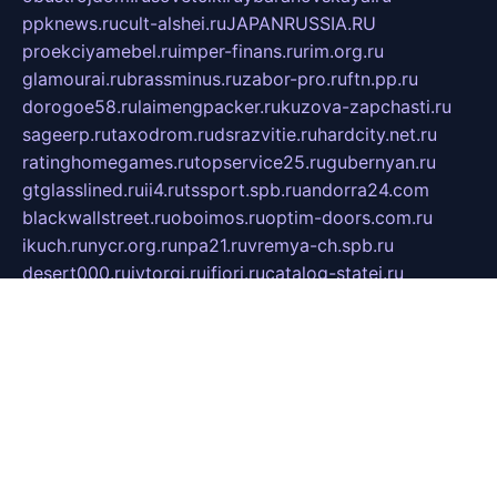
ppknews.ru
cult-alshei.ru
JAPANRUSSIA.RU
proekciyamebel.ru
imper-finans.ru
rim.org.ru
glamourai.ru
brassminus.ru
zabor-pro.ru
ftn.pp.ru
dorogoe58.ru
laimengpacker.ru
kuzova-zapchasti.ru
sageerp.ru
taxodrom.ru
dsrazvitie.ru
hardcity.net.ru
ratinghomegames.ru
topservice25.ru
gubernyan.ru
gtglasslined.ru
ii4.ru
tssport.spb.ru
andorra24.com
blackwallstreet.ru
oboimos.ru
optim-doors.com.ru
ikuch.ru
nycr.org.ru
npa21.ru
vremya-ch.spb.ru
desert000.ru
ivtorgi.ru
ifiori.ru
catalog-statei.ru
dcv.org.ru
spetsmaster174.ru
ipkameryhiseeu.ru
dum26.ru
ruspol.spb.ru
fr-opendp.ru
kam-solnyshko.ru
cheyenne-arapaho.ru
sevzapmetal.spb.ru
ted-lapidus.spb.ru
parasite-eliminator.ru
sigma-complete.ru
modernworld.ru
dama-moda.ru
eholot-group.ru
sk-nvkz.ru
DRONGOLD.RU
democratia2.ru
i-farmer.ru
mass-sport.org
jablonex.spb.ru
bookmess.ru
linkword.ru