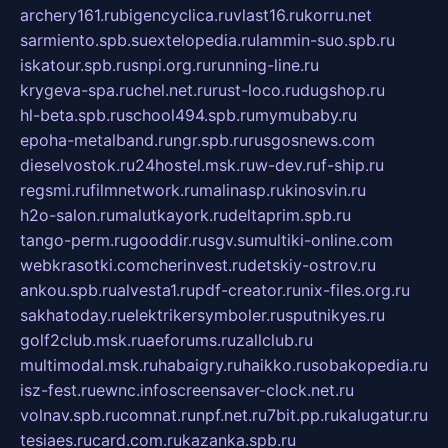
archery161.ru
bigencyclica.ru
vlast16.ru
korru.net
sarmiento.spb.su
extelopedia.ru
lammin-suo.spb.ru
iskatour.spb.ru
snpi.org.ru
running-line.ru
krygeva-spa.ru
chel.net.ru
rust-loco.ru
dugshop.ru
hl-beta.spb.ru
school494.spb.ru
mymubaby.ru
epoha-metalband.ru
ngr.spb.ru
rusgosnews.com
dieselvostok.ru
24hostel.msk.ru
w-dev.ru
f-ship.ru
regsmi.ru
filmnetwork.ru
malinasp.ru
kinosvin.ru
h2o-salon.ru
malutkayork.ru
deltaprim.spb.ru
tango-perm.ru
gooddir.ru
sgv.su
multiki-online.com
webkrasotki.com
cherinvest.ru
detskiy-ostrov.ru
ankou.spb.ru
alvesta1.ru
pdf-creator.ru
nix-files.org.ru
sakhatoday.ru
elektrikersymboler.ru
sputnikyes.ru
golf2club.msk.ru
aeforums.ru
zallclub.ru
multimodal.msk.ru
habaigry.ru
haikko.ru
sobakopedia.ru
isz-fest.ru
ewnc.info
screensaver-clock.net.ru
volnav.spb.ru
comnat.ru
npf.net.ru
7bit.pp.ru
kalugatur.ru
tesiaes.ru
card.com.ru
kazanka.spb.ru