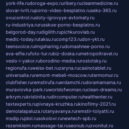
york-life.ru
doroga-expo.ru
ribery.ru
cleanmedicine.ru
slovar-ivrit.ru
porno-video-besplatno.ru
seks-365.ru
ovucontrol.ru
sloty-igrovyye-avtomaty.ru
ru-industriya.ru
russkoe-porno-besplatno.ru
belgorod-day.ru
digilith.ru
pichkurovlab.ru
medic-today.ru
taksu.ru
comp123.ru
don-ykt.ru
teensvoice.ru
imgsharing.ru
domashnee-porno.ru
eva-elfie.ru
foto-tur.ru
biz-doska.ru
metropoltravel.ru
veslo-i-yakor.ru
borodino-media.ru
rostotsky.ru
regionufa.ru
weiss-bet.ru
zaryna.ru
casinotablet.ru
universalia.ru
remont-mebeli-moscow.ru
termomur.ru
clubfisher.ru
remstirufa.ru
erdamchi.ru
doramamama.ru
muraviovka-park.ru
worldofwoman.ru
clean-dreams.ru
arkrym.ru
kristinita.ru
dircomputer.ru
healthenter.ru
textexperts.ru
pivnaya-kruzhka.ru
kinofilmy-2021.ru
demolalapaluza.ru
tanyavanya.ru
remstir-tolyatti.ru
msdip.ru
jdol.ru
sokolovr.ru
newtech-spb.ru
rezemkleim.ru
massage-tai.ru
seonub.ru
zvonitut.ru