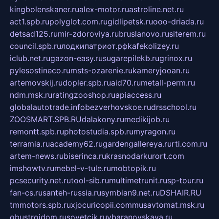
kingbolenskaner.ru
alex-motor.ru
astroline.net.ru
act1.spb.ru
polyglot.com.ru
gidlipetsk.ru
ooo-driada.ru
detsad125.ru
mir-zdoroviya.ru
bruslanovo.ru
siterem.ru
council.spb.ru
лодкипатриот.рф
kafekolizey.ru
iclub.net.ru
gazon-easy.ru
sugarepilekb.ru
grinox.ru
pylesostineco.ru
msts-ozarenie.ru
kameryjooan.ru
artemovskij.ru
dopler.spb.ru
aid70.ru
metall-perm.ru
ndm.msk.ru
ratingzooshop.ru
apiaccess.ru
globalautotrade.info
bezverhovskoe.ru
drsschool.ru
ZOOSMART.SPB.RU
dalakony.ru
medikijob.ru
remontt.spb.ru
photostudia.spb.ru
myragon.ru
terramia.ru
academy62.ru
gardengallereya.ru
rti.com.ru
artem-news.ru
biserinca.ru
krasnodarkurort.com
imshowtv.ru
mebel-v-tule.ru
mobtopik.ru
pcsecurity.net.ru
tool-sib.ru
multimetrunit.ru
sp-tour.ru
fan-cs.ru
santeh-russia.ru
symbian9.net.ru
DSHAIR.RU
tmmotors.spb.ru
xjocuricopii.com
musavtomat.msk.ru
obustrojdom.ru
sovetcik.ru
ybaranovskaya.ru