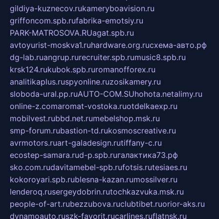
gildiya-kuznecov.ru
kameryboavision.ru
griffoncom.spb.ru
fabrika-emotsiy.ru
PARK-MATROSOVA.RU
agat.spb.ru
avtoyurist-moskva1.ru
hardware.org.ru
схема-авто.рф
dg-lab.ru
angrup.ru
recruiter.spb.ru
music8.spb.ru
krsk124.ru
kubok.spb.ru
romanofforex.ru
analitikaplus.ru
spyonline.ru
zosikamery.ru
sloboda-ural.pp.ru
AUTO-COM.SU
hohota.net
alimy.ru
online-z.com
aromat-vostoka.ru
otdelkaexp.ru
mobilvest.ru
bbd.net.ru
mebelshop.msk.ru
smp-forum.ru
bastion-td.ru
kosmoscreative.ru
avrmotors.ru
art-galadesign.ru
tiffany-c.ru
ecostep-samara.ru
d-p.spb.ru
галактика73.рф
sko.com.ru
davitamebel-spb.ru
fotsis.ru
tesiaes.ru
kokoroyari.spb.ru
blesna-kazan.ru
mossilver.ru
lenderoq.ru
sergeydobrin.ru
tochkazvuka.msk.ru
people-of-art.ru
bezzubova.ru
clubtibet.ru
orior-aks.ru
dynamoauto.ru
szk-favorit.ru
carlines.ru
flatnsk.ru