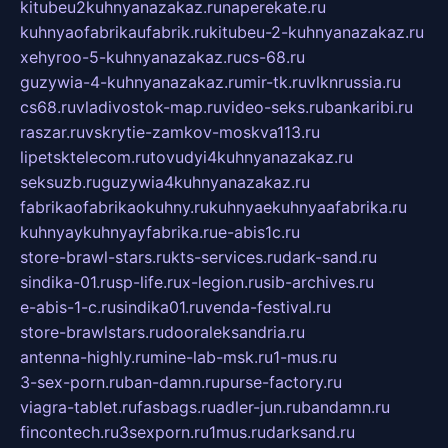
kitubeu2kuhnyanazakaz.ru
naperekate.ru
kuhnyaofabrikaufabrik.ru
kitubeu-2-kuhnyanazakaz.ru
xehyroo-5-kuhnyanazakaz.ru
cs-68.ru
guzywia-4-kuhnyanazakaz.ru
mir-tk.ru
vlknrussia.ru
cs68.ru
vladivostok-map.ru
video-seks.ru
bankaribi.ru
raszar.ru
vskrytie-zamkov-moskva113.ru
lipetsktelecom.ru
tovudyi4kuhnyanazakaz.ru
seksuzb.ru
guzywia4kuhnyanazakaz.ru
fabrikaofabrikaokuhny.ru
kuhnyaekuhnyaafabrika.ru
kuhnyaykuhnyayfabrika.ru
e-abis1c.ru
store-brawl-stars.ru
kts-services.ru
dark-sand.ru
sindika-01.ru
sp-life.ru
x-legion.ru
sib-archives.ru
e-abis-1-c.ru
sindika01.ru
venda-festival.ru
store-brawlstars.ru
dooraleksandria.ru
antenna-highly.ru
mine-lab-msk.ru
1-mus.ru
3-sex-porn.ru
ban-damn.ru
purse-factory.ru
viagra-tablet.ru
fasbags.ru
adler-jun.ru
bandamn.ru
fincontech.ru
3sexporn.ru
1mus.ru
darksand.ru