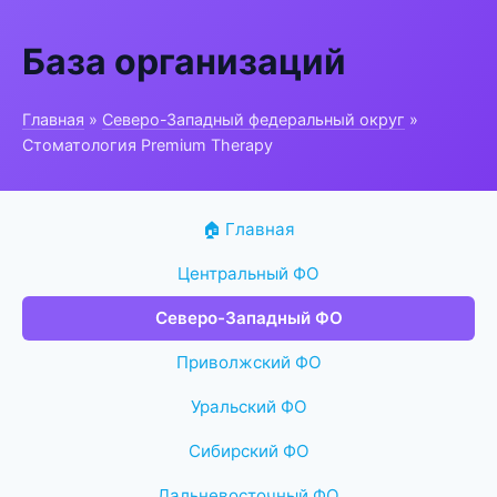
База организаций
Главная
»
Северо-Западный федеральный округ
»
Стоматология Premium Therapy
🏠 Главная
Центральный ФО
Северо-Западный ФО
Приволжский ФО
Уральский ФО
Сибирский ФО
Дальневосточный ФО