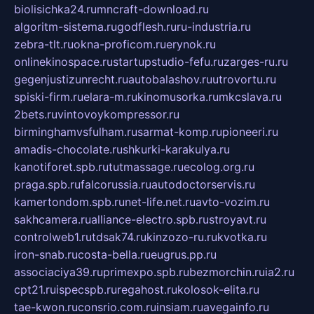
biolisichka24.ru
mncraft-download.ru
algoritm-sistema.ru
godflesh.ru
ru-industria.ru
zebra-tlt.ru
okna-proficom.ru
erynok.ru
onlinekinospace.ru
startupstudio-fefu.ru
zarges-ru.ru
gegenjustizunrecht.ru
autobalashov.ru
utrovortu.ru
spiski-firm.ru
elara-m.ru
kinomusorka.ru
mkcslava.ru
2bets.ru
vintovoykompressor.ru
birminghamvsfulham.ru
sarmat-komp.ru
pioneeri.ru
amadis-chocolate.ru
shkurki-karakulya.ru
kanotiforet.spb.ru
tutmassage.ru
ecolog.org.ru
praga.spb.ru
falcorussia.ru
autodoctorservis.ru
kamertondom.spb.ru
net-life.net.ru
avto-vozim.ru
sakhcamera.ru
alliance-electro.spb.ru
stroyavt.ru
controlweb1.ru
tdsak74.ru
kinzozo-ru.ru
kvotka.ru
iron-snab.ru
costa-bella.ru
eugrus.pp.ru
associaciya39.ru
primexpo.spb.ru
bezmorchin.ru
ia2.ru
cpt21.ru
ispecspb.ru
regahost.ru
kolosok-elita.ru
tae-kwon.ru
consrio.com.ru
insiam.ru
avegainfo.ru