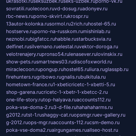
ukrasotki.ru
seksuzbek.ru
seks-uzbek.ru
porno-vk.ru
sovratili.ru
olecoon.ru
vd-dosug.ru
adonyev.ru
rbc-news.ru
porno-skvirt.ru
krospr.ru
13autor-kolonka.ru
sormol.ru
2rich.ru
hostel-65.ru
hostserve.ru
porno-na-russkom.ru
mishinlab.ru
neznobi.ru
bigfatcc.ru
habble.ru
starbucksvia.ru
delfinet.ru
silvernano.ru
elestal.ru
vektor-doroga.ru
velotrenajery.ru
pronso54.ru
lenasever.ru
lovinskix.ru
show-pets.ru
smartnews03.ru
discofoxworld.ru
miraclecoon.ru
pongup.ru
hostel65.ru
liura.ru
glasspb.ru
firehunters.ru
gribowo.ru
gnalis.ru
bulkitula.ru
hometown-france.ru
1-xbeticricetc-1-xbetti-5.ru
shop-garena.ru
cricetc-1-xbetr-1-xbetcc-2.ru
one-life-story.ru
top-halyava.ru
accounts112.ru
poka-vse-doma-2.ru
3-d-file.ru
hahahaharms.ru
g2012.ru
tst-1.ru
shaggy-cat.ru
opsmgr.ru
ev-gallery.ru
g-2012.ru
ops-mgr.ru
accounts-112.ru
csm-demo.ru
poka-vse-doma2.ru
airgungames.ru
allseo-host.ru