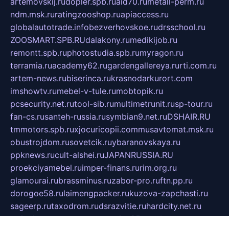
artemovskij.ru
dopler.spb.ru
aid70.ru
metall-perm.ru
ndm.msk.ru
ratingzooshop.ru
apiaccess.ru
globalautotrade.info
bezverhovskoe.ru
drsschool.ru
ZOOSMART.SPB.RU
dalakony.ru
medikijob.ru
remontt.spb.ru
photostudia.spb.ru
myragon.ru
terramia.ru
academy62.ru
gardengallereya.ru
rti.com.ru
artem-news.ru
biserinca.ru
krasnodarkurort.com
imshowtv.ru
mebel-v-tule.ru
mobtopik.ru
pcsecurity.net.ru
tool-sib.ru
multimetrunit.ru
sp-tour.ru
fan-cs.ru
santeh-russia.ru
symbian9.net.ru
DSHAIR.RU
tmmotors.spb.ru
xjocuricopii.com
musavtomat.msk.ru
obustrojdom.ru
sovetcik.ru
ybaranovskaya.ru
ppknews.ru
cult-alshei.ru
JAPANRUSSIA.RU
proekciyamebel.ru
imper-finans.ru
rim.org.ru
glamourai.ru
brassminus.ru
zabor-pro.ru
ftn.pp.ru
dorogoe58.ru
laimengpacker.ru
kuzova-zapchasti.ru
sageerp.ru
taxodrom.ru
dsrazvitie.ru
hardcity.net.ru
ratinghomegames.ru
topservice25.ru
gubernyan.ru