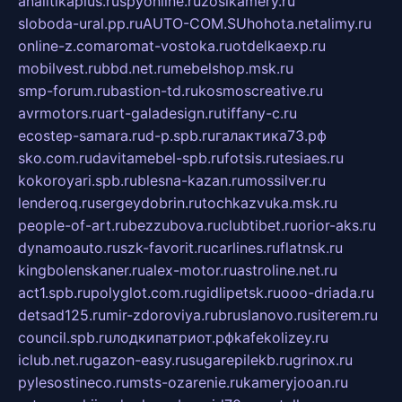
analitikaplus.ru
spyonline.ru
zosikamery.ru
sloboda-ural.pp.ru
AUTO-COM.SU
hohota.net
alimy.ru
online-z.com
aromat-vostoka.ru
otdelkaexp.ru
mobilvest.ru
bbd.net.ru
mebelshop.msk.ru
smp-forum.ru
bastion-td.ru
kosmoscreative.ru
avrmotors.ru
art-galadesign.ru
tiffany-c.ru
ecostep-samara.ru
d-p.spb.ru
галактика73.рф
sko.com.ru
davitamebel-spb.ru
fotsis.ru
tesiaes.ru
kokoroyari.spb.ru
blesna-kazan.ru
mossilver.ru
lenderoq.ru
sergeydobrin.ru
tochkazvuka.msk.ru
people-of-art.ru
bezzubova.ru
clubtibet.ru
orior-aks.ru
dynamoauto.ru
szk-favorit.ru
carlines.ru
flatnsk.ru
kingbolenskaner.ru
alex-motor.ru
astroline.net.ru
act1.spb.ru
polyglot.com.ru
gidlipetsk.ru
ooo-driada.ru
detsad125.ru
mir-zdoroviya.ru
bruslanovo.ru
siterem.ru
council.spb.ru
лодкипатриот.рф
kafekolizey.ru
iclub.net.ru
gazon-easy.ru
sugarepilekb.ru
grinox.ru
pylesostineco.ru
msts-ozarenie.ru
kameryjooan.ru