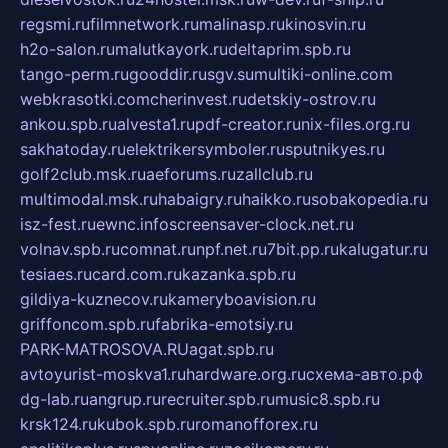
regsmi.ru
filmnetwork.ru
malinasp.ru
kinosvin.ru
h2o-salon.ru
malutkayork.ru
deltaprim.spb.ru
tango-perm.ru
gooddir.ru
sgv.su
multiki-online.com
webkrasotki.com
cherinvest.ru
detskiy-ostrov.ru
ankou.spb.ru
alvesta1.ru
pdf-creator.ru
nix-files.org.ru
sakhatoday.ru
elektrikersymboler.ru
sputnikyes.ru
golf2club.msk.ru
aeforums.ru
zallclub.ru
multimodal.msk.ru
habaigry.ru
haikko.ru
sobakopedia.ru
isz-fest.ru
ewnc.info
screensaver-clock.net.ru
volnav.spb.ru
comnat.ru
npf.net.ru
7bit.pp.ru
kalugatur.ru
tesiaes.ru
card.com.ru
kazanka.spb.ru
gildiya-kuznecov.ru
kameryboavision.ru
griffoncom.spb.ru
fabrika-emotsiy.ru
PARK-MATROSOVA.RU
agat.spb.ru
avtoyurist-moskva1.ru
hardware.org.ru
схема-авто.рф
dg-lab.ru
angrup.ru
recruiter.spb.ru
music8.spb.ru
krsk124.ru
kubok.spb.ru
romanofforex.ru