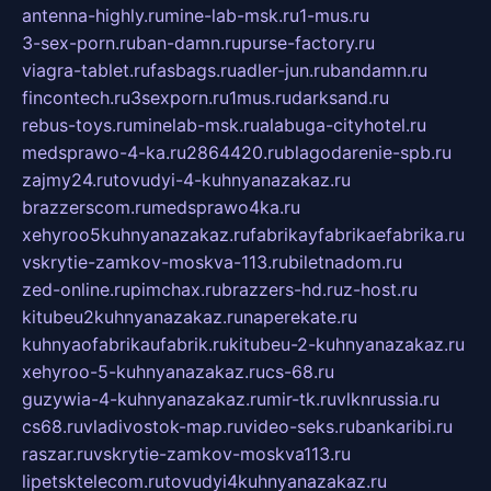
antenna-highly.ru
mine-lab-msk.ru
1-mus.ru
3-sex-porn.ru
ban-damn.ru
purse-factory.ru
viagra-tablet.ru
fasbags.ru
adler-jun.ru
bandamn.ru
fincontech.ru
3sexporn.ru
1mus.ru
darksand.ru
rebus-toys.ru
minelab-msk.ru
alabuga-cityhotel.ru
medsprawo-4-ka.ru
2864420.ru
blagodarenie-spb.ru
zajmy24.ru
tovudyi-4-kuhnyanazakaz.ru
brazzerscom.ru
medsprawo4ka.ru
xehyroo5kuhnyanazakaz.ru
fabrikayfabrikaefabrika.ru
vskrytie-zamkov-moskva-113.ru
biletnadom.ru
zed-online.ru
pimchax.ru
brazzers-hd.ru
z-host.ru
kitubeu2kuhnyanazakaz.ru
naperekate.ru
kuhnyaofabrikaufabrik.ru
kitubeu-2-kuhnyanazakaz.ru
xehyroo-5-kuhnyanazakaz.ru
cs-68.ru
guzywia-4-kuhnyanazakaz.ru
mir-tk.ru
vlknrussia.ru
cs68.ru
vladivostok-map.ru
video-seks.ru
bankaribi.ru
raszar.ru
vskrytie-zamkov-moskva113.ru
lipetsktelecom.ru
tovudyi4kuhnyanazakaz.ru