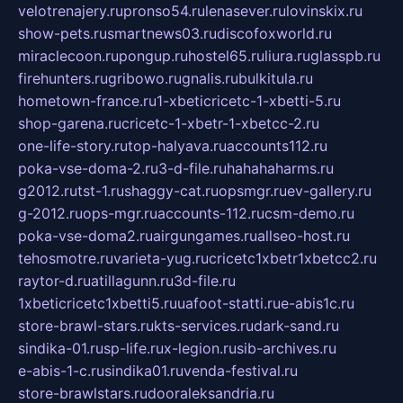
velotrenajery.ru
pronso54.ru
lenasever.ru
lovinskix.ru
show-pets.ru
smartnews03.ru
discofoxworld.ru
miraclecoon.ru
pongup.ru
hostel65.ru
liura.ru
glasspb.ru
firehunters.ru
gribowo.ru
gnalis.ru
bulkitula.ru
hometown-france.ru
1-xbeticricetc-1-xbetti-5.ru
shop-garena.ru
cricetc-1-xbetr-1-xbetcc-2.ru
one-life-story.ru
top-halyava.ru
accounts112.ru
poka-vse-doma-2.ru
3-d-file.ru
hahahaharms.ru
g2012.ru
tst-1.ru
shaggy-cat.ru
opsmgr.ru
ev-gallery.ru
g-2012.ru
ops-mgr.ru
accounts-112.ru
csm-demo.ru
poka-vse-doma2.ru
airgungames.ru
allseo-host.ru
tehosmotre.ru
varieta-yug.ru
cricetc1xbetr1xbetcc2.ru
raytor-d.ru
atillagunn.ru
3d-file.ru
1xbeticricetc1xbetti5.ru
uafoot-statti.ru
e-abis1c.ru
store-brawl-stars.ru
kts-services.ru
dark-sand.ru
sindika-01.ru
sp-life.ru
x-legion.ru
sib-archives.ru
e-abis-1-c.ru
sindika01.ru
venda-festival.ru
store-brawlstars.ru
dooraleksandria.ru