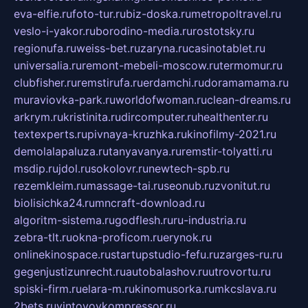
eva-elfie.ru
foto-tur.ru
biz-doska.ru
metropoltravel.ru
veslo-i-yakor.ru
borodino-media.ru
rostotsky.ru
regionufa.ru
weiss-bet.ru
zaryna.ru
casinotablet.ru
universalia.ru
remont-mebeli-moscow.ru
termomur.ru
clubfisher.ru
remstirufa.ru
erdamchi.ru
doramamama.ru
muraviovka-park.ru
worldofwoman.ru
clean-dreams.ru
arkrym.ru
kristinita.ru
dircomputer.ru
healthenter.ru
textexperts.ru
pivnaya-kruzhka.ru
kinofilmy-2021.ru
demolalapaluza.ru
tanyavanya.ru
remstir-tolyatti.ru
msdip.ru
jdol.ru
sokolovr.ru
newtech-spb.ru
rezemkleim.ru
massage-tai.ru
seonub.ru
zvonitut.ru
biolisichka24.ru
mncraft-download.ru
algoritm-sistema.ru
godflesh.ru
ru-industria.ru
zebra-tlt.ru
okna-proficom.ru
erynok.ru
onlinekinospace.ru
startupstudio-fefu.ru
zarges-ru.ru
gegenjustizunrecht.ru
autobalashov.ru
utrovortu.ru
spiski-firm.ru
elara-m.ru
kinomusorka.ru
mkcslava.ru
2bets.ru
vintovoykompressor.ru