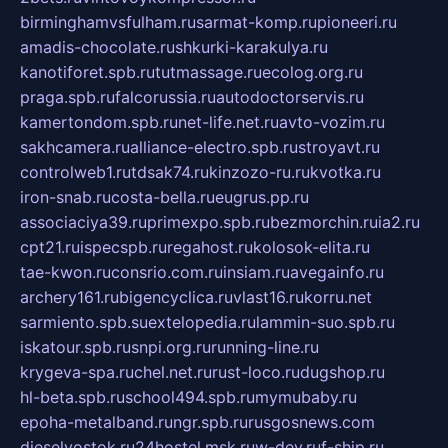
birminghamvsfulham.ru
sarmat-komp.ru
pioneeri.ru
amadis-chocolate.ru
shkurki-karakulya.ru
kanotiforet.spb.ru
tutmassage.ru
ecolog.org.ru
praga.spb.ru
falcorussia.ru
autodoctorservis.ru
kamertondom.spb.ru
net-life.net.ru
avto-vozim.ru
sakhcamera.ru
alliance-electro.spb.ru
stroyavt.ru
controlweb1.ru
tdsak74.ru
kinzozo-ru.ru
kvotka.ru
iron-snab.ru
costa-bella.ru
eugrus.pp.ru
associaciya39.ru
primexpo.spb.ru
bezmorchin.ru
ia2.ru
cpt21.ru
ispecspb.ru
regahost.ru
kolosok-elita.ru
tae-kwon.ru
consrio.com.ru
insiam.ru
avegainfo.ru
archery161.ru
bigencyclica.ru
vlast16.ru
korru.net
sarmiento.spb.su
extelopedia.ru
lammin-suo.spb.ru
iskatour.spb.ru
snpi.org.ru
running-line.ru
krygeva-spa.ru
chel.net.ru
rust-loco.ru
dugshop.ru
hl-beta.spb.ru
school494.spb.ru
mymubaby.ru
epoha-metalband.ru
ngr.spb.ru
rusgosnews.com
dieselvostok.ru
24hostel.msk.ru
w-dev.ru
f-ship.ru