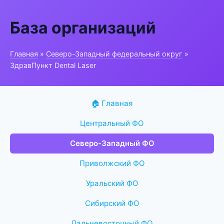
База организаций
Главная
»
Северо-Западный федеральный округ
»
ЗдравПункт Dental Laser
🏠 Главная
Центральный ФО
Северо-Западный ФО
Приволжский ФО
Уральский ФО
Сибирский ФО
Дальневосточный ФО