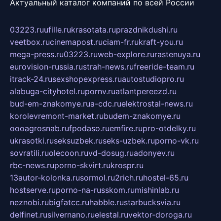
Актуальный каталог компаний по всей России
03223.ru
ufille.ru
krasotata.ru
prazdnikdushi.ru
veetbox.ru
cinemapost.ru
ciam-fr.ru
kraft-you.ru
mega-press.ru
03223.ru
web-explore.ru
rastenuya.ru
eurovision-russia.ru
strah-news.ru
freeride-team.ru
itrack-24.ru
sexshopexpress.ru
autostudiopro.ru
alabuga-cityhotel.ru
pornv.ru
atlantpereezd.ru
bud-em-znakomye.ru
a-cdc.ru
elektrostal-news.ru
korolevremont-market.ru
budem-znakomye.ru
oooagrosnab.ru
fpodaso.ru
emfire.ru
pro-otdelky.ru
ukrasotki.ru
seksuzbek.ru
seks-uzbek.ru
porno-vk.ru
sovratili.ru
olecoon.ru
vd-dosug.ru
adonyev.ru
rbc-news.ru
porno-skvirt.ru
krospr.ru
13autor-kolonka.ru
sormol.ru
2rich.ru
hostel-65.ru
hostserve.ru
porno-na-russkom.ru
mishinlab.ru
neznobi.ru
bigfatcc.ru
habble.ru
starbucksvia.ru
delfinet.ru
silvernano.ru
elestal.ru
vektor-doroga.ru