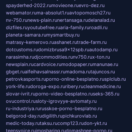
spayderhed-2022.ru
movieone.ru
evro-dez.ru
webamator.ru
ma-absolut1.ru
avtopomosch27.ru
nv-750.ru
news-plain.ru
nertansaga.ru
delanalad.ru
dizfiles.ru
youtubefree.ru
aria-family.ru
roadli.ru
planeta-samara.ru
mysmartbuy.ru
matrasy-kemerovo.ru
ashanet.ru
trade-farm.ru
dotcustoms.ru
domizbrusa9x12spb.ru
autodamp.ru
narasimha.ru
djcommodities.ru
nv750.ru
x-ton.ru
newsplain.ru
cardvoice.ru
modopaper.ru
manunae.ru
gbget.ru
alfeihavsalnassr.ru
madoma.ru
tajuncos.ru
petrovkasports.ru
porno-online-besplatno.ru
splclub.ru
york-life.ru
doroga-expo.ru
ribery.ru
cleanmedicine.ru
slovar-ivrit.ru
porno-video-besplatno.ru
seks-365.ru
ovucontrol.ru
sloty-igrovyye-avtomaty.ru
ru-industriya.ru
russkoe-porno-besplatno.ru
belgorod-day.ru
digilith.ru
pichkurovlab.ru
medic-today.ru
taksu.ru
comp123.ru
don-ykt.ru
teensvoice.ru
imgsharing.ru
domashnee-porno.ru