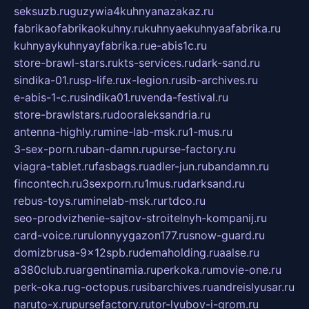
seksuzb.ru
guzywia4kuhnyanazakaz.ru
fabrikaofabrikaokuhny.ru
kuhnyaekuhnyaafabrika.ru
kuhnyaykuhnyayfabrika.ru
e-abis1c.ru
store-brawl-stars.ru
kts-services.ru
dark-sand.ru
sindika-01.ru
sp-life.ru
x-legion.ru
sib-archives.ru
e-abis-1-c.ru
sindika01.ru
venda-festival.ru
store-brawlstars.ru
dooraleksandria.ru
antenna-highly.ru
mine-lab-msk.ru
1-mus.ru
3-sex-porn.ru
ban-damn.ru
purse-factory.ru
viagra-tablet.ru
fasbags.ru
adler-jun.ru
bandamn.ru
fincontech.ru
3sexporn.ru
1mus.ru
darksand.ru
rebus-toys.ru
minelab-msk.ru
rtdco.ru
seo-prodvizhenie-sajtov-stroitelnyh-kompanij.ru
card-voice.ru
rulonnyygazon177.ru
snow-guard.ru
domizbrusa-9x12spb.ru
demaholding.ru
aalse.ru
a380club.ru
argentinamia.ru
perkoka.ru
movie-one.ru
perk-oka.ru
g-octopus.ru
sibarchives.ru
andreislyusar.ru
naruto-x.ru
pursefactory.ru
tor-lyubov-i-grom.ru