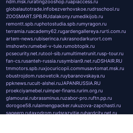
ndm.msk.ru
ratingzooshop.ru
apiaccess.ru
globalautotrade.info
bezverhovskoe.ru
drsschool.ru
ZOOSMART.SPB.RU
dalakony.ru
medikijob.ru
remontt.spb.ru
photostudia.spb.ru
myragon.ru
terramia.ru
academy62.ru
gardengallereya.ru
rti.com.ru
artem-news.ru
biserinca.ru
krasnodarkurort.com
imshowtv.ru
mebel-v-tule.ru
mobtopik.ru
pcsecurity.net.ru
tool-sib.ru
multimetrunit.ru
sp-tour.ru
fan-cs.ru
santeh-russia.ru
symbian9.net.ru
DSHAIR.RU
tmmotors.spb.ru
xjocuricopii.com
musavtomat.msk.ru
obustrojdom.ru
sovetcik.ru
ybaranovskaya.ru
ppknews.ru
cult-alshei.ru
JAPANRUSSIA.RU
proekciyamebel.ru
imper-finans.ru
rim.org.ru
glamourai.ru
brassminus.ru
zabor-pro.ru
ftn.pp.ru
dorogoe58.ru
laimengpacker.ru
kuzova-zapchasti.ru
sageerp.ru
taxodrom.ru
dsrazvitie.ru
hardcity.net.ru
ratinghomegames.ru
topservice25.ru
gubernyan.ru
gtglasslined.ru
ii4.ru
tssport.spb.ru
andorra24.com