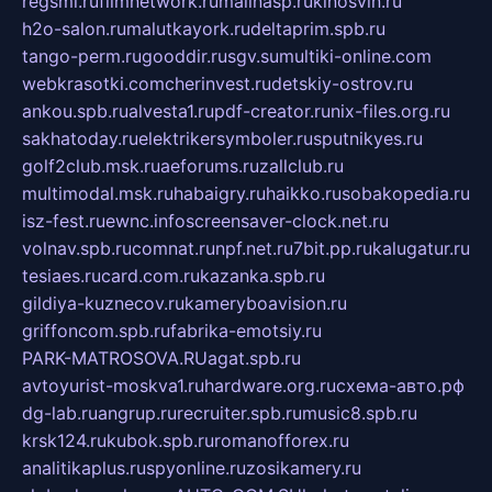
regsmi.ru
filmnetwork.ru
malinasp.ru
kinosvin.ru
h2o-salon.ru
malutkayork.ru
deltaprim.spb.ru
tango-perm.ru
gooddir.ru
sgv.su
multiki-online.com
webkrasotki.com
cherinvest.ru
detskiy-ostrov.ru
ankou.spb.ru
alvesta1.ru
pdf-creator.ru
nix-files.org.ru
sakhatoday.ru
elektrikersymboler.ru
sputnikyes.ru
golf2club.msk.ru
aeforums.ru
zallclub.ru
multimodal.msk.ru
habaigry.ru
haikko.ru
sobakopedia.ru
isz-fest.ru
ewnc.info
screensaver-clock.net.ru
volnav.spb.ru
comnat.ru
npf.net.ru
7bit.pp.ru
kalugatur.ru
tesiaes.ru
card.com.ru
kazanka.spb.ru
gildiya-kuznecov.ru
kameryboavision.ru
griffoncom.spb.ru
fabrika-emotsiy.ru
PARK-MATROSOVA.RU
agat.spb.ru
avtoyurist-moskva1.ru
hardware.org.ru
схема-авто.рф
dg-lab.ru
angrup.ru
recruiter.spb.ru
music8.spb.ru
krsk124.ru
kubok.spb.ru
romanofforex.ru
analitikaplus.ru
spyonline.ru
zosikamery.ru