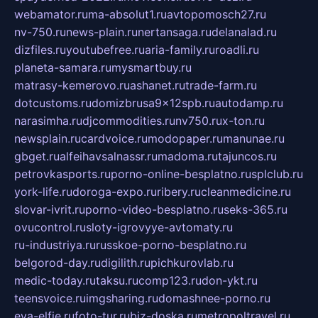
webamator.ru
ma-absolut1.ru
avtopomosch27.ru
nv-750.ru
news-plain.ru
nertansaga.ru
delanalad.ru
dizfiles.ru
youtubefree.ru
aria-family.ru
roadli.ru
planeta-samara.ru
mysmartbuy.ru
matrasy-kemerovo.ru
ashanet.ru
trade-farm.ru
dotcustoms.ru
domizbrusa9x12spb.ru
autodamp.ru
narasimha.ru
djcommodities.ru
nv750.ru
x-ton.ru
newsplain.ru
cardvoice.ru
modopaper.ru
manunae.ru
gbget.ru
alfeihavsalnassr.ru
madoma.ru
tajuncos.ru
petrovkasports.ru
porno-online-besplatno.ru
splclub.ru
york-life.ru
doroga-expo.ru
ribery.ru
cleanmedicine.ru
slovar-ivrit.ru
porno-video-besplatno.ru
seks-365.ru
ovucontrol.ru
sloty-igrovyye-avtomaty.ru
ru-industriya.ru
russkoe-porno-besplatno.ru
belgorod-day.ru
digilith.ru
pichkurovlab.ru
medic-today.ru
taksu.ru
comp123.ru
don-ykt.ru
teensvoice.ru
imgsharing.ru
domashnee-porno.ru
eva-elfie.ru
foto-tur.ru
biz-doska.ru
metropoltravel.ru