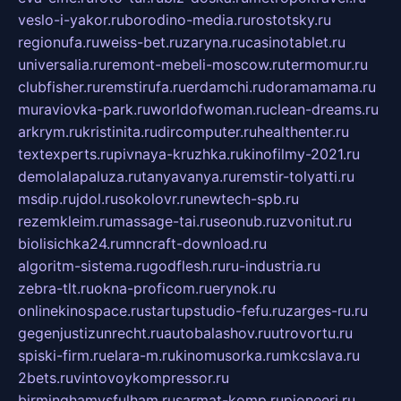
veslo-i-yakor.ru
borodino-media.ru
rostotsky.ru
regionufa.ru
weiss-bet.ru
zaryna.ru
casinotablet.ru
universalia.ru
remont-mebeli-moscow.ru
termomur.ru
clubfisher.ru
remstirufa.ru
erdamchi.ru
doramamama.ru
muraviovka-park.ru
worldofwoman.ru
clean-dreams.ru
arkrym.ru
kristinita.ru
dircomputer.ru
healthenter.ru
textexperts.ru
pivnaya-kruzhka.ru
kinofilmy-2021.ru
demolalapaluza.ru
tanyavanya.ru
remstir-tolyatti.ru
msdip.ru
jdol.ru
sokolovr.ru
newtech-spb.ru
rezemkleim.ru
massage-tai.ru
seonub.ru
zvonitut.ru
biolisichka24.ru
mncraft-download.ru
algoritm-sistema.ru
godflesh.ru
ru-industria.ru
zebra-tlt.ru
okna-proficom.ru
erynok.ru
onlinekinospace.ru
startupstudio-fefu.ru
zarges-ru.ru
gegenjustizunrecht.ru
autobalashov.ru
utrovortu.ru
spiski-firm.ru
elara-m.ru
kinomusorka.ru
mkcslava.ru
2bets.ru
vintovoykompressor.ru
birminghamvsfulham.ru
sarmat-komp.ru
pioneeri.ru