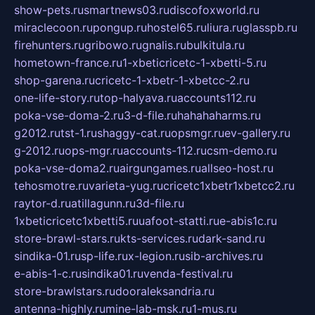
show-pets.ru
smartnews03.ru
discofoxworld.ru
miraclecoon.ru
pongup.ru
hostel65.ru
liura.ru
glasspb.ru
firehunters.ru
gribowo.ru
gnalis.ru
bulkitula.ru
hometown-france.ru
1-xbeticricetc-1-xbetti-5.ru
shop-garena.ru
cricetc-1-xbetr-1-xbetcc-2.ru
one-life-story.ru
top-halyava.ru
accounts112.ru
poka-vse-doma-2.ru
3-d-file.ru
hahahaharms.ru
g2012.ru
tst-1.ru
shaggy-cat.ru
opsmgr.ru
ev-gallery.ru
g-2012.ru
ops-mgr.ru
accounts-112.ru
csm-demo.ru
poka-vse-doma2.ru
airgungames.ru
allseo-host.ru
tehosmotre.ru
varieta-yug.ru
cricetc1xbetr1xbetcc2.ru
raytor-d.ru
atillagunn.ru
3d-file.ru
1xbeticricetc1xbetti5.ru
uafoot-statti.ru
e-abis1c.ru
store-brawl-stars.ru
kts-services.ru
dark-sand.ru
sindika-01.ru
sp-life.ru
x-legion.ru
sib-archives.ru
e-abis-1-c.ru
sindika01.ru
venda-festival.ru
store-brawlstars.ru
dooraleksandria.ru
antenna-highly.ru
mine-lab-msk.ru
1-mus.ru