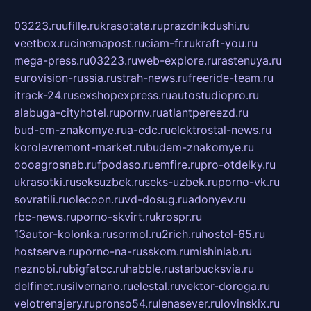
03223.ru
ufille.ru
krasotata.ru
prazdnikdushi.ru
veetbox.ru
cinemapost.ru
ciam-fr.ru
kraft-you.ru
mega-press.ru
03223.ru
web-explore.ru
rastenuya.ru
eurovision-russia.ru
strah-news.ru
freeride-team.ru
itrack-24.ru
sexshopexpress.ru
autostudiopro.ru
alabuga-cityhotel.ru
pornv.ru
atlantpereezd.ru
bud-em-znakomye.ru
a-cdc.ru
elektrostal-news.ru
korolevremont-market.ru
budem-znakomye.ru
oooagrosnab.ru
fpodaso.ru
emfire.ru
pro-otdelky.ru
ukrasotki.ru
seksuzbek.ru
seks-uzbek.ru
porno-vk.ru
sovratili.ru
olecoon.ru
vd-dosug.ru
adonyev.ru
rbc-news.ru
porno-skvirt.ru
krospr.ru
13autor-kolonka.ru
sormol.ru
2rich.ru
hostel-65.ru
hostserve.ru
porno-na-russkom.ru
mishinlab.ru
neznobi.ru
bigfatcc.ru
habble.ru
starbucksvia.ru
delfinet.ru
silvernano.ru
elestal.ru
vektor-doroga.ru
velotrenajery.ru
pronso54.ru
lenasever.ru
lovinskix.ru