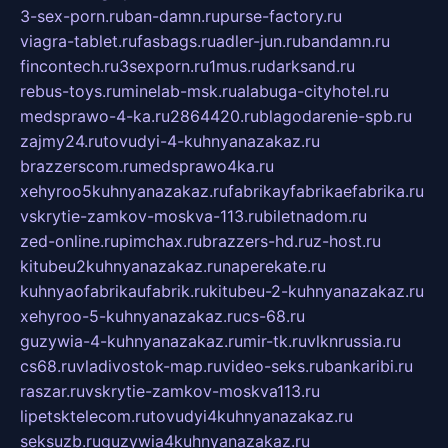
3-sex-porn.ru
ban-damn.ru
purse-factory.ru
viagra-tablet.ru
fasbags.ru
adler-jun.ru
bandamn.ru
fincontech.ru
3sexporn.ru
1mus.ru
darksand.ru
rebus-toys.ru
minelab-msk.ru
alabuga-cityhotel.ru
medsprawo-4-ka.ru
2864420.ru
blagodarenie-spb.ru
zajmy24.ru
tovudyi-4-kuhnyanazakaz.ru
brazzerscom.ru
medsprawo4ka.ru
xehyroo5kuhnyanazakaz.ru
fabrikayfabrikaefabrika.ru
vskrytie-zamkov-moskva-113.ru
biletnadom.ru
zed-online.ru
pimchax.ru
brazzers-hd.ru
z-host.ru
kitubeu2kuhnyanazakaz.ru
naperekate.ru
kuhnyaofabrikaufabrik.ru
kitubeu-2-kuhnyanazakaz.ru
xehyroo-5-kuhnyanazakaz.ru
cs-68.ru
guzywia-4-kuhnyanazakaz.ru
mir-tk.ru
vlknrussia.ru
cs68.ru
vladivostok-map.ru
video-seks.ru
bankaribi.ru
raszar.ru
vskrytie-zamkov-moskva113.ru
lipetsktelecom.ru
tovudyi4kuhnyanazakaz.ru
seksuzb.ru
guzywia4kuhnyanazakaz.ru