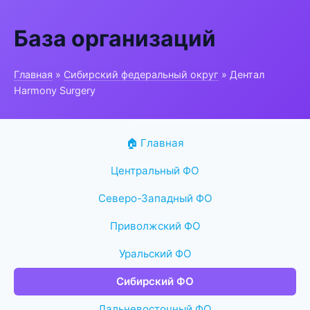
База организаций
Главная
»
Сибирский федеральный округ
» Дентал
Harmony Surgery
🏠 Главная
Центральный ФО
Северо-Западный ФО
Приволжский ФО
Уральский ФО
Сибирский ФО
Дальневосточный ФО