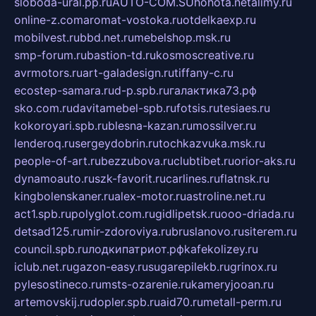
sloboda-ural.pp.ru
AUTO-COM.SU
hohota.net
alimy.ru
online-z.com
aromat-vostoka.ru
otdelkaexp.ru
mobilvest.ru
bbd.net.ru
mebelshop.msk.ru
smp-forum.ru
bastion-td.ru
kosmoscreative.ru
avrmotors.ru
art-galadesign.ru
tiffany-c.ru
ecostep-samara.ru
d-p.spb.ru
галактика73.рф
sko.com.ru
davitamebel-spb.ru
fotsis.ru
tesiaes.ru
kokoroyari.spb.ru
blesna-kazan.ru
mossilver.ru
lenderoq.ru
sergeydobrin.ru
tochkazvuka.msk.ru
people-of-art.ru
bezzubova.ru
clubtibet.ru
orior-aks.ru
dynamoauto.ru
szk-favorit.ru
carlines.ru
flatnsk.ru
kingbolenskaner.ru
alex-motor.ru
astroline.net.ru
act1.spb.ru
polyglot.com.ru
gidlipetsk.ru
ooo-driada.ru
detsad125.ru
mir-zdoroviya.ru
bruslanovo.ru
siterem.ru
council.spb.ru
лодкипатриот.рф
kafekolizey.ru
iclub.net.ru
gazon-easy.ru
sugarepilekb.ru
grinox.ru
pylesostineco.ru
msts-ozarenie.ru
kameryjooan.ru
artemovskij.ru
dopler.spb.ru
aid70.ru
metall-perm.ru