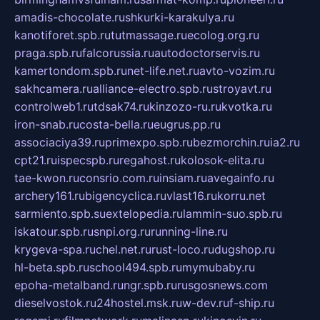
amadis-chocolate.ru
shkurki-karakulya.ru
kanotiforet.spb.ru
tutmassage.ru
ecolog.org.ru
praga.spb.ru
falcorussia.ru
autodoctorservis.ru
kamertondom.spb.ru
net-life.net.ru
avto-vozim.ru
sakhcamera.ru
alliance-electro.spb.ru
stroyavt.ru
controlweb1.ru
tdsak74.ru
kinzozo-ru.ru
kvotka.ru
iron-snab.ru
costa-bella.ru
eugrus.pp.ru
associaciya39.ru
primexpo.spb.ru
bezmorchin.ru
ia2.ru
cpt21.ru
ispecspb.ru
regahost.ru
kolosok-elita.ru
tae-kwon.ru
consrio.com.ru
insiam.ru
avegainfo.ru
archery161.ru
bigencyclica.ru
vlast16.ru
korru.net
sarmiento.spb.su
extelopedia.ru
lammin-suo.spb.ru
iskatour.spb.ru
snpi.org.ru
running-line.ru
krygeva-spa.ru
chel.net.ru
rust-loco.ru
dugshop.ru
hl-beta.spb.ru
school494.spb.ru
mymubaby.ru
epoha-metalband.ru
ngr.spb.ru
rusgosnews.com
dieselvostok.ru
24hostel.msk.ru
w-dev.ru
f-ship.ru