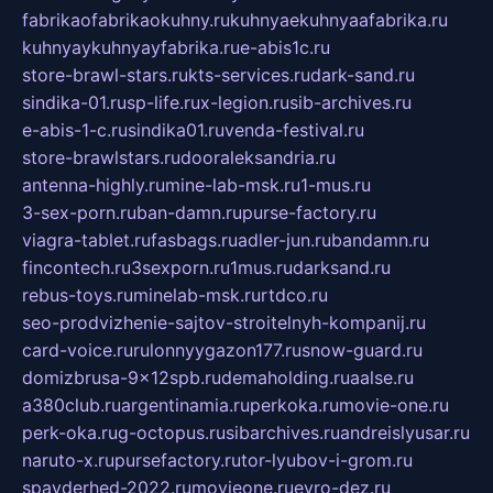
fabrikaofabrikaokuhny.ru
kuhnyaekuhnyaafabrika.ru
kuhnyaykuhnyayfabrika.ru
e-abis1c.ru
store-brawl-stars.ru
kts-services.ru
dark-sand.ru
sindika-01.ru
sp-life.ru
x-legion.ru
sib-archives.ru
e-abis-1-c.ru
sindika01.ru
venda-festival.ru
store-brawlstars.ru
dooraleksandria.ru
antenna-highly.ru
mine-lab-msk.ru
1-mus.ru
3-sex-porn.ru
ban-damn.ru
purse-factory.ru
viagra-tablet.ru
fasbags.ru
adler-jun.ru
bandamn.ru
fincontech.ru
3sexporn.ru
1mus.ru
darksand.ru
rebus-toys.ru
minelab-msk.ru
rtdco.ru
seo-prodvizhenie-sajtov-stroitelnyh-kompanij.ru
card-voice.ru
rulonnyygazon177.ru
snow-guard.ru
domizbrusa-9x12spb.ru
demaholding.ru
aalse.ru
a380club.ru
argentinamia.ru
perkoka.ru
movie-one.ru
perk-oka.ru
g-octopus.ru
sibarchives.ru
andreislyusar.ru
naruto-x.ru
pursefactory.ru
tor-lyubov-i-grom.ru
spayderhed-2022.ru
movieone.ru
evro-dez.ru