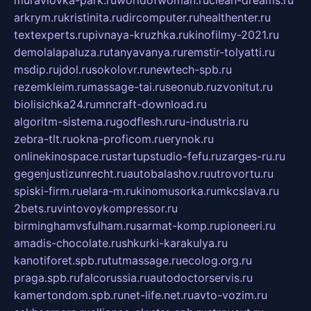
muraviovka-park.ru
worldofwoman.ru
clean-dreams.ru
arkrym.ru
kristinita.ru
dircomputer.ru
healthenter.ru
textexperts.ru
pivnaya-kruzhka.ru
kinofilmy-2021.ru
demolalapaluza.ru
tanyavanya.ru
remstir-tolyatti.ru
msdip.ru
jdol.ru
sokolovr.ru
newtech-spb.ru
rezemkleim.ru
massage-tai.ru
seonub.ru
zvonitut.ru
biolisichka24.ru
mncraft-download.ru
algoritm-sistema.ru
godflesh.ru
ru-industria.ru
zebra-tlt.ru
okna-proficom.ru
erynok.ru
onlinekinospace.ru
startupstudio-fefu.ru
zarges-ru.ru
gegenjustizunrecht.ru
autobalashov.ru
utrovortu.ru
spiski-firm.ru
elara-m.ru
kinomusorka.ru
mkcslava.ru
2bets.ru
vintovoykompressor.ru
birminghamvsfulham.ru
sarmat-komp.ru
pioneeri.ru
amadis-chocolate.ru
shkurki-karakulya.ru
kanotiforet.spb.ru
tutmassage.ru
ecolog.org.ru
praga.spb.ru
falcorussia.ru
autodoctorservis.ru
kamertondom.spb.ru
net-life.net.ru
avto-vozim.ru