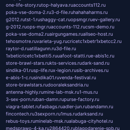
one-life-story.ru
top-halyava.ru
accounts112.ru
poka-vse-doma-2.ru
3-d-file.ru
hahahaharms.ru
g2012.ru
tst-1.ru
shaggy-cat.ru
opsmgr.ru
ev-gallery.ru
g-2012.ru
ops-mgr.ru
accounts-112.ru
csm-demo.ru
poka-vse-doma2.ru
airgungames.ru
allseo-host.ru
tehosmotre.ru
varieta-yug.ru
cricetc1xbetr1xbetcc2.ru
raytor-d.ru
atillagunn.ru
3d-file.ru
1xbeticricetc1xbetti5.ru
uafoot-statti.ru
e-abis1c.ru
store-brawl-stars.ru
kts-services.ru
dark-sand.ru
sindika-01.ru
sp-life.ru
x-legion.ru
sib-archives.ru
e-abis-1-c.ru
sindika01.ru
venda-festival.ru
store-brawlstars.ru
dooraleksandria.ru
antenna-highly.ru
mine-lab-msk.ru
1-mus.ru
3-sex-porn.ru
ban-damn.ru
purse-factory.ru
viagra-tablet.ru
fasbags.ru
adler-jun.ru
bandamn.ru
fincontech.ru
3sexporn.ru
1mus.ru
darksand.ru
rebus-toys.ru
minelab-msk.ru
alabuga-cityhotel.ru
medsprawo-4-ka.ru
2864420.ru
blagodarenie-spb.ru