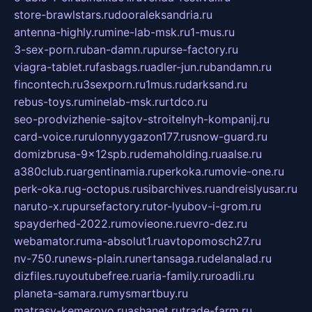
store-brawlstars.ru
dooraleksandria.ru
antenna-highly.ru
mine-lab-msk.ru
1-mus.ru
3-sex-porn.ru
ban-damn.ru
purse-factory.ru
viagra-tablet.ru
fasbags.ru
adler-jun.ru
bandamn.ru
fincontech.ru
3sexporn.ru
1mus.ru
darksand.ru
rebus-toys.ru
minelab-msk.ru
rtdco.ru
seo-prodvizhenie-sajtov-stroitelnyh-kompanij.ru
card-voice.ru
rulonnyygazon177.ru
snow-guard.ru
domizbrusa-9x12spb.ru
demaholding.ru
aalse.ru
a380club.ru
argentinamia.ru
perkoka.ru
movie-one.ru
perk-oka.ru
g-octopus.ru
sibarchives.ru
andreislyusar.ru
naruto-x.ru
pursefactory.ru
tor-lyubov-i-grom.ru
spayderhed-2022.ru
movieone.ru
evro-dez.ru
webamator.ru
ma-absolut1.ru
avtopomosch27.ru
nv-750.ru
news-plain.ru
nertansaga.ru
delanalad.ru
dizfiles.ru
youtubefree.ru
aria-family.ru
roadli.ru
planeta-samara.ru
mysmartbuy.ru
matrasy-kemerovo.ru
ashanet.ru
trade-farm.ru