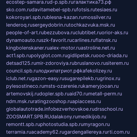
ecostep-samara.ru
d-p.spb.ru
галактика73.рф
sko.com.ru
davitamebel-spb.ru
fotsis.ru
tesiaes.ru
kokoroyari.spb.ru
blesna-kazan.ru
mossilver.ru
lenderoq.ru
sergeydobrin.ru
tochkazvuka.msk.ru
people-of-art.ru
bezzubova.ru
clubtibet.ru
orior-aks.ru
dynamoauto.ru
szk-favorit.ru
carlines.ru
flatnsk.ru
kingbolenskaner.ru
alex-motor.ru
astroline.net.ru
act1.spb.ru
polyglot.com.ru
gidlipetsk.ru
ooo-driada.ru
detsad125.ru
mir-zdoroviya.ru
bruslanovo.ru
siterem.ru
council.spb.ru
лодкипатриот.рф
kafekolizey.ru
iclub.net.ru
gazon-easy.ru
sugarepilekb.ru
grinox.ru
pylesostineco.ru
msts-ozarenie.ru
kameryjooan.ru
artemovskij.ru
dopler.spb.ru
aid70.ru
metall-perm.ru
ndm.msk.ru
ratingzooshop.ru
apiaccess.ru
globalautotrade.info
bezverhovskoe.ru
drsschool.ru
ZOOSMART.SPB.RU
dalakony.ru
medikijob.ru
remontt.spb.ru
photostudia.spb.ru
myragon.ru
terramia.ru
academy62.ru
gardengallereya.ru
rti.com.ru