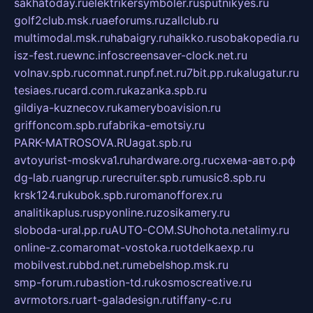
sakhatoday.ru
elektrikersymboler.ru
sputnikyes.ru
golf2club.msk.ru
aeforums.ru
zallclub.ru
multimodal.msk.ru
habaigry.ru
haikko.ru
sobakopedia.ru
isz-fest.ru
ewnc.info
screensaver-clock.net.ru
volnav.spb.ru
comnat.ru
npf.net.ru
7bit.pp.ru
kalugatur.ru
tesiaes.ru
card.com.ru
kazanka.spb.ru
gildiya-kuznecov.ru
kameryboavision.ru
griffoncom.spb.ru
fabrika-emotsiy.ru
PARK-MATROSOVA.RU
agat.spb.ru
avtoyurist-moskva1.ru
hardware.org.ru
схема-авто.рф
dg-lab.ru
angrup.ru
recruiter.spb.ru
music8.spb.ru
krsk124.ru
kubok.spb.ru
romanofforex.ru
analitikaplus.ru
spyonline.ru
zosikamery.ru
sloboda-ural.pp.ru
AUTO-COM.SU
hohota.net
alimy.ru
online-z.com
aromat-vostoka.ru
otdelkaexp.ru
mobilvest.ru
bbd.net.ru
mebelshop.msk.ru
smp-forum.ru
bastion-td.ru
kosmoscreative.ru
avrmotors.ru
art-galadesign.ru
tiffany-c.ru