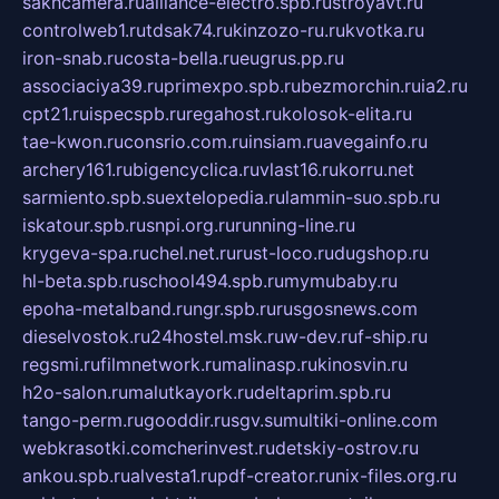
sakhcamera.ru
alliance-electro.spb.ru
stroyavt.ru
controlweb1.ru
tdsak74.ru
kinzozo-ru.ru
kvotka.ru
iron-snab.ru
costa-bella.ru
eugrus.pp.ru
associaciya39.ru
primexpo.spb.ru
bezmorchin.ru
ia2.ru
cpt21.ru
ispecspb.ru
regahost.ru
kolosok-elita.ru
tae-kwon.ru
consrio.com.ru
insiam.ru
avegainfo.ru
archery161.ru
bigencyclica.ru
vlast16.ru
korru.net
sarmiento.spb.su
extelopedia.ru
lammin-suo.spb.ru
iskatour.spb.ru
snpi.org.ru
running-line.ru
krygeva-spa.ru
chel.net.ru
rust-loco.ru
dugshop.ru
hl-beta.spb.ru
school494.spb.ru
mymubaby.ru
epoha-metalband.ru
ngr.spb.ru
rusgosnews.com
dieselvostok.ru
24hostel.msk.ru
w-dev.ru
f-ship.ru
regsmi.ru
filmnetwork.ru
malinasp.ru
kinosvin.ru
h2o-salon.ru
malutkayork.ru
deltaprim.spb.ru
tango-perm.ru
gooddir.ru
sgv.su
multiki-online.com
webkrasotki.com
cherinvest.ru
detskiy-ostrov.ru
ankou.spb.ru
alvesta1.ru
pdf-creator.ru
nix-files.org.ru