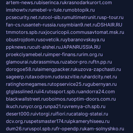
artem-news.ru
biserinca.ru
krasnodarkurort.com
imshowtv.ru
mebel-v-tule.ru
mobtopik.ru
pcsecurity.net.ru
tool-sib.ru
multimetrunit.ru
sp-tour.ru
fan-cs.ru
santeh-russia.ru
symbian9.net.ru
DSHAIR.RU
tmmotors.spb.ru
xjocuricopii.com
musavtomat.msk.ru
obustrojdom.ru
sovetcik.ru
ybaranovskaya.ru
ppknews.ru
cult-alshei.ru
JAPANRUSSIA.RU
proekciyamebel.ru
imper-finans.ru
rim.org.ru
glamourai.ru
brassminus.ru
zabor-pro.ru
ftn.pp.ru
dorogoe58.ru
laimengpacker.ru
kuzova-zapchasti.ru
sageerp.ru
taxodrom.ru
dsrazvitie.ru
hardcity.net.ru
ratinghomegames.ru
topservice25.ru
gubernyan.ru
gtglasslined.ru
ii4.ru
tssport.spb.ru
andorra24.com
blackwallstreet.ru
oboimos.ru
optim-doors.com.ru
ikuch.ru
nycr.org.ru
npa21.ru
vremya-ch.spb.ru
desert000.ru
ivtorgi.ru
ifiori.ru
catalog-statei.ru
dcv.org.ru
spetsmaster174.ru
ipkameryhiseeu.ru
dum26.ru
ruspol.spb.ru
fr-opendp.ru
kam-solnyshko.ru