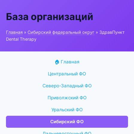
База организаций
Главная
»
Сибирский федеральный округ
» ЗдравПункт
Dental Therapy
🏠 Главная
Центральный ФО
Северо-Западный ФО
Приволжский ФО
Уральский ФО
Сибирский ФО
Дальневосточный ФО