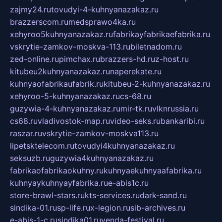
zajmy24.ru
tovudyi-4-kuhnyanazakaz.ru
brazzerscom.ru
medsprawo4ka.ru
xehyroo5kuhnyanazakaz.ru
fabrikayfabrikaefabrika.ru
vskrytie-zamkov-moskva-113.ru
biletnadom.ru
zed-online.ru
pimchax.ru
brazzers-hd.ru
z-host.ru
kitubeu2kuhnyanazakaz.ru
naperekate.ru
kuhnyaofabrikaufabrik.ru
kitubeu-2-kuhnyanazakaz.ru
xehyroo-5-kuhnyanazakaz.ru
cs-68.ru
guzywia-4-kuhnyanazakaz.ru
mir-tk.ru
vlknrussia.ru
cs68.ru
vladivostok-map.ru
video-seks.ru
bankaribi.ru
raszar.ru
vskrytie-zamkov-moskva113.ru
lipetsktelecom.ru
tovudyi4kuhnyanazakaz.ru
seksuzb.ru
guzywia4kuhnyanazakaz.ru
fabrikaofabrikaokuhny.ru
kuhnyaekuhnyaafabrika.ru
kuhnyaykuhnyayfabrika.ru
e-abis1c.ru
store-brawl-stars.ru
kts-services.ru
dark-sand.ru
sindika-01.ru
sp-life.ru
x-legion.ru
sib-archives.ru
e-abis-1-c.ru
sindika01.ru
venda-festival.ru