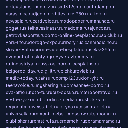
dotcustoms.ru
domizbrusa9x12spb.ru
autodamp.ru
narasimha.ru
djcommodities.ru
nv750.ru
x-ton.ru
newsplain.ru
cardvoice.ru
modopaper.ru
manunae.ru
gbget.ru
alfeihavsalnassr.ru
madoma.ru
tajuncos.ru
petrovkasports.ru
porno-online-besplatno.ru
splclub.ru
york-life.ru
doroga-expo.ru
ribery.ru
cleanmedicine.ru
slovar-ivrit.ru
porno-video-besplatno.ru
seks-365.ru
ovucontrol.ru
sloty-igrovyye-avtomaty.ru
ru-industriya.ru
russkoe-porno-besplatno.ru
belgorod-day.ru
digilith.ru
pichkurovlab.ru
medic-today.ru
taksu.ru
comp123.ru
don-ykt.ru
teensvoice.ru
imgsharing.ru
domashnee-porno.ru
eva-elfie.ru
foto-tur.ru
biz-doska.ru
metropoltravel.ru
veslo-i-yakor.ru
borodino-media.ru
rostotsky.ru
regionufa.ru
weiss-bet.ru
zaryna.ru
casinotablet.ru
universalia.ru
remont-mebeli-moscow.ru
termomur.ru
clubfisher.ru
remstirufa.ru
erdamchi.ru
doramamama.ru