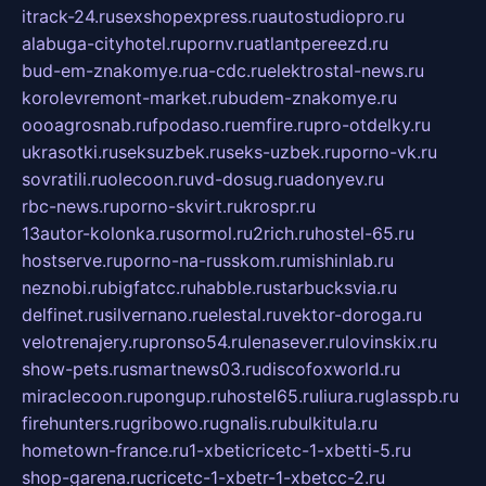
itrack-24.ru
sexshopexpress.ru
autostudiopro.ru
alabuga-cityhotel.ru
pornv.ru
atlantpereezd.ru
bud-em-znakomye.ru
a-cdc.ru
elektrostal-news.ru
korolevremont-market.ru
budem-znakomye.ru
oooagrosnab.ru
fpodaso.ru
emfire.ru
pro-otdelky.ru
ukrasotki.ru
seksuzbek.ru
seks-uzbek.ru
porno-vk.ru
sovratili.ru
olecoon.ru
vd-dosug.ru
adonyev.ru
rbc-news.ru
porno-skvirt.ru
krospr.ru
13autor-kolonka.ru
sormol.ru
2rich.ru
hostel-65.ru
hostserve.ru
porno-na-russkom.ru
mishinlab.ru
neznobi.ru
bigfatcc.ru
habble.ru
starbucksvia.ru
delfinet.ru
silvernano.ru
elestal.ru
vektor-doroga.ru
velotrenajery.ru
pronso54.ru
lenasever.ru
lovinskix.ru
show-pets.ru
smartnews03.ru
discofoxworld.ru
miraclecoon.ru
pongup.ru
hostel65.ru
liura.ru
glasspb.ru
firehunters.ru
gribowo.ru
gnalis.ru
bulkitula.ru
hometown-france.ru
1-xbeticricetc-1-xbetti-5.ru
shop-garena.ru
cricetc-1-xbetr-1-xbetcc-2.ru