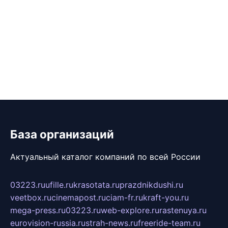
База организаций
Актуальный каталог компаний по всей России
03223.ru
ufille.ru
krasotata.ru
prazdnikdushi.ru
veetbox.ru
cinemapost.ru
ciam-fr.ru
kraft-you.ru
mega-press.ru
03223.ru
web-explore.ru
rastenuya.ru
eurovision-russia.ru
strah-news.ru
freeride-team.ru