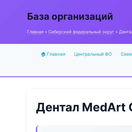
База организаций
Главная
»
Сибирский федеральный округ
» Дента
🏠 Главная
Центральный ФО
Севе
Дентал MedArt 