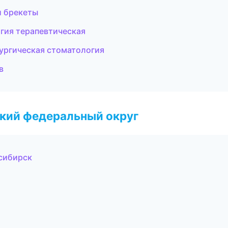
и брекеты
огия терапевтическая
рургическая стоматология
в
ский федеральный округ
осибирск