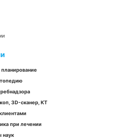
ми
ми
 планирование
ортопедию
требнадзора
оп, 3D-сканер, КТ
 клиентами
тика при лечении
ы наук