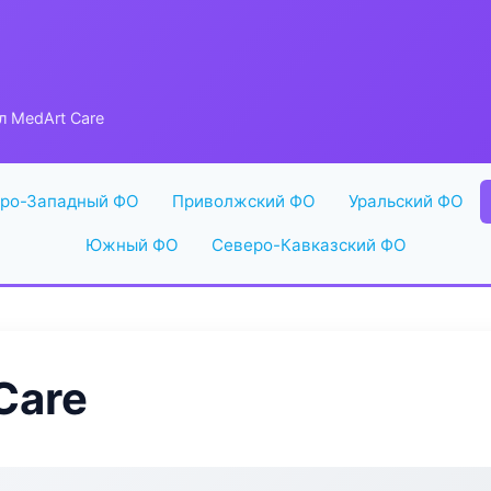
л MedArt Care
ро-Западный ФО
Приволжский ФО
Уральский ФО
Южный ФО
Северо-Кавказский ФО
Care