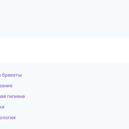
и брекеты
вание
ая гигиена
ия
тология