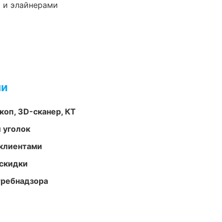
 и элайнерами
ми
оп, 3D-сканер, КТ
 уголок
 клиентами
скидки
требнадзора