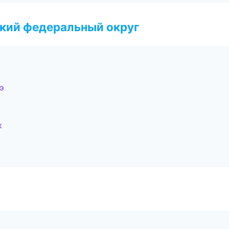
ский федеральный округ
э
к