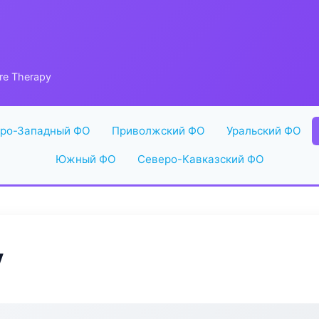
re Therapy
ро-Западный ФО
Приволжский ФО
Уральский ФО
Южный ФО
Северо-Кавказский ФО
y