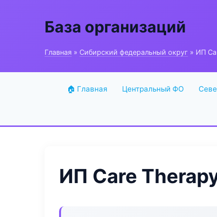
База организаций
Главная
»
Сибирский федеральный округ
» ИП Ca
🏠 Главная
Центральный ФО
Севе
ИП Care Therap