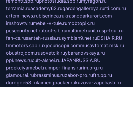
remontt.spb.ru
photostudia.spb.ru
myragon.ru
terramia.ru
academy62.ru
gardengallereya.ru
rti.com.ru
artem-news.ru
biserinca.ru
krasnodarkurort.com
imshowtv.ru
mebel-v-tule.ru
mobtopik.ru
pcsecurity.net.ru
tool-sib.ru
multimetrunit.ru
sp-tour.ru
fan-cs.ru
santeh-russia.ru
symbian9.net.ru
DSHAIR.RU
tmmotors.spb.ru
xjocuricopii.com
musavtomat.msk.ru
obustrojdom.ru
sovetcik.ru
ybaranovskaya.ru
ppknews.ru
cult-alshei.ru
JAPANRUSSIA.RU
proekciyamebel.ru
imper-finans.ru
rim.org.ru
glamourai.ru
brassminus.ru
zabor-pro.ru
ftn.pp.ru
dorogoe58.ru
laimengpacker.ru
kuzova-zapchasti.ru
sageerp.ru
taxodrom.ru
dsrazvitie.ru
hardcity.net.ru
ratinghomegames.ru
topservice25.ru
gubernyan.ru
gtglasslined.ru
ii4.ru
tssport.spb.ru
andorra24.com
blackwallstreet.ru
oboimos.ru
optim-doors.com.ru
ikuch.ru
nycr.org.ru
npa21.ru
vremya-ch.spb.ru
desert000.ru
ivtorgi.ru
ifiori.ru
catalog-statei.ru