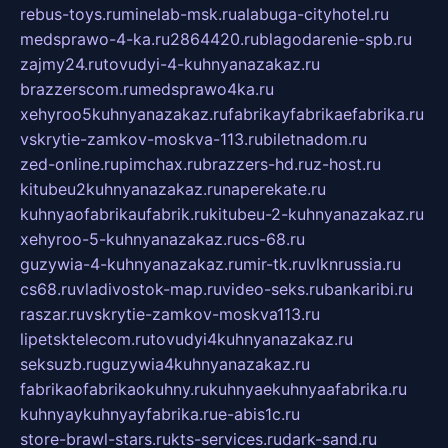
rebus-toys.ru
minelab-msk.ru
alabuga-cityhotel.ru
medsprawo-4-ka.ru
2864420.ru
blagodarenie-spb.ru
zajmy24.ru
tovudyi-4-kuhnyanazakaz.ru
brazzerscom.ru
medsprawo4ka.ru
xehyroo5kuhnyanazakaz.ru
fabrikayfabrikaefabrika.ru
vskrytie-zamkov-moskva-113.ru
biletnadom.ru
zed-online.ru
pimchax.ru
brazzers-hd.ru
z-host.ru
kitubeu2kuhnyanazakaz.ru
naperekate.ru
kuhnyaofabrikaufabrik.ru
kitubeu-2-kuhnyanazakaz.ru
xehyroo-5-kuhnyanazakaz.ru
cs-68.ru
guzywia-4-kuhnyanazakaz.ru
mir-tk.ru
vlknrussia.ru
cs68.ru
vladivostok-map.ru
video-seks.ru
bankaribi.ru
raszar.ru
vskrytie-zamkov-moskva113.ru
lipetsktelecom.ru
tovudyi4kuhnyanazakaz.ru
seksuzb.ru
guzywia4kuhnyanazakaz.ru
fabrikaofabrikaokuhny.ru
kuhnyaekuhnyaafabrika.ru
kuhnyaykuhnyayfabrika.ru
e-abis1c.ru
store-brawl-stars.ru
kts-services.ru
dark-sand.ru