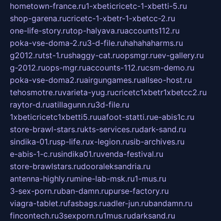
hometown-france.ru
1-xbeticricetc-1-xbetti-5.ru
shop-garena.ru
cricetc-1-xbetr-1-xbetcc-2.ru
one-life-story.ru
top-halyava.ru
accounts112.ru
poka-vse-doma-2.ru
3-d-file.ru
hahahaharms.ru
g2012.ru
tst-1.ru
shaggy-cat.ru
opsmgr.ru
ev-gallery.ru
g-2012.ru
ops-mgr.ru
accounts-112.ru
csm-demo.ru
poka-vse-doma2.ru
airgungames.ru
allseo-host.ru
tehosmotre.ru
varieta-yug.ru
cricetc1xbetr1xbetcc2.ru
raytor-d.ru
atillagunn.ru
3d-file.ru
1xbeticricetc1xbetti5.ru
uafoot-statti.ru
e-abis1c.ru
store-brawl-stars.ru
kts-services.ru
dark-sand.ru
sindika-01.ru
sp-life.ru
x-legion.ru
sib-archives.ru
e-abis-1-c.ru
sindika01.ru
venda-festival.ru
store-brawlstars.ru
dooraleksandria.ru
antenna-highly.ru
mine-lab-msk.ru
1-mus.ru
3-sex-porn.ru
ban-damn.ru
purse-factory.ru
viagra-tablet.ru
fasbags.ru
adler-jun.ru
bandamn.ru
fincontech.ru
3sexporn.ru
1mus.ru
darksand.ru