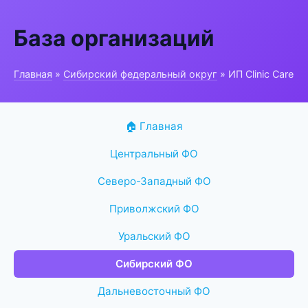
База организаций
Главная
»
Сибирский федеральный округ
» ИП Clinic Care
🏠 Главная
Центральный ФО
Северо-Западный ФО
Приволжский ФО
Уральский ФО
Сибирский ФО
Дальневосточный ФО