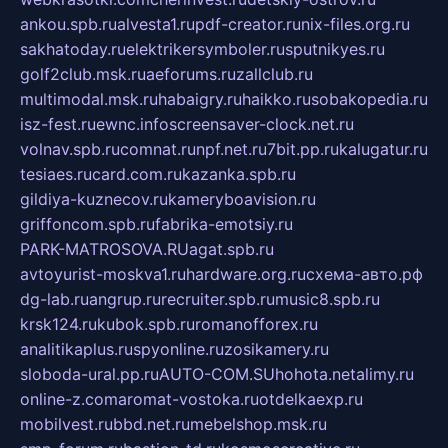
ankou.spb.ru
alvesta1.ru
pdf-creator.ru
nix-files.org.ru
sakhatoday.ru
elektrikersymboler.ru
sputnikyes.ru
golf2club.msk.ru
aeforums.ru
zallclub.ru
multimodal.msk.ru
habaigry.ru
haikko.ru
sobakopedia.ru
isz-fest.ru
ewnc.info
screensaver-clock.net.ru
volnav.spb.ru
comnat.ru
npf.net.ru
7bit.pp.ru
kalugatur.ru
tesiaes.ru
card.com.ru
kazanka.spb.ru
gildiya-kuznecov.ru
kameryboavision.ru
griffoncom.spb.ru
fabrika-emotsiy.ru
PARK-MATROSOVA.RU
agat.spb.ru
avtoyurist-moskva1.ru
hardware.org.ru
схема-авто.рф
dg-lab.ru
angrup.ru
recruiter.spb.ru
music8.spb.ru
krsk124.ru
kubok.spb.ru
romanofforex.ru
analitikaplus.ru
spyonline.ru
zosikamery.ru
sloboda-ural.pp.ru
AUTO-COM.SU
hohota.net
alimy.ru
online-z.com
aromat-vostoka.ru
otdelkaexp.ru
mobilvest.ru
bbd.net.ru
mebelshop.msk.ru