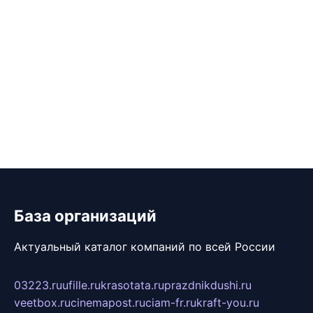
База организаций
Актуальный каталог компаний по всей России
03223.ru
ufille.ru
krasotata.ru
prazdnikdushi.ru
veetbox.ru
cinemapost.ru
ciam-fr.ru
kraft-you.ru