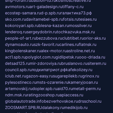
smp-forum.ru
bastion-td.ru
kosmoscreative.ru
avrmotors.ru
art-galadesign.ru
tiffany-c.ru
ecostep-samara.ru
d-p.spb.ru
галактика73.рф
sko.com.ru
davitamebel-spb.ru
fotsis.ru
tesiaes.ru
kokoroyari.spb.ru
blesna-kazan.ru
mossilver.ru
lenderoq.ru
sergeydobrin.ru
tochkazvuka.msk.ru
people-of-art.ru
bezzubova.ru
clubtibet.ru
orior-aks.ru
dynamoauto.ru
szk-favorit.ru
carlines.ru
flatnsk.ru
kingbolenskaner.ru
alex-motor.ru
astroline.net.ru
act1.spb.ru
polyglot.com.ru
gidlipetsk.ru
ooo-driada.ru
detsad125.ru
mir-zdoroviya.ru
bruslanovo.ru
siterem.ru
council.spb.ru
лодкипатриот.рф
kafekolizey.ru
iclub.net.ru
gazon-easy.ru
sugarepilekb.ru
grinox.ru
pylesostineco.ru
msts-ozarenie.ru
kameryjooan.ru
artemovskij.ru
dopler.spb.ru
aid70.ru
metall-perm.ru
ndm.msk.ru
ratingzooshop.ru
apiaccess.ru
globalautotrade.info
bezverhovskoe.ru
drsschool.ru
ZOOSMART.SPB.RU
dalakony.ru
medikijob.ru