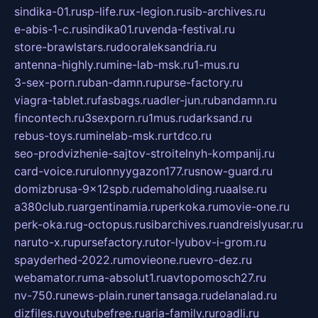
sindika-01.ru
sp-life.ru
x-legion.ru
sib-archives.ru
e-abis-1-c.ru
sindika01.ru
venda-festival.ru
store-brawlstars.ru
dooraleksandria.ru
antenna-highly.ru
mine-lab-msk.ru
1-mus.ru
3-sex-porn.ru
ban-damn.ru
purse-factory.ru
viagra-tablet.ru
fasbags.ru
adler-jun.ru
bandamn.ru
fincontech.ru
3sexporn.ru
1mus.ru
darksand.ru
rebus-toys.ru
minelab-msk.ru
rtdco.ru
seo-prodvizhenie-sajtov-stroitelnyh-kompanij.ru
card-voice.ru
rulonnyygazon177.ru
snow-guard.ru
domizbrusa-9x12spb.ru
demaholding.ru
aalse.ru
a380club.ru
argentinamia.ru
perkoka.ru
movie-one.ru
perk-oka.ru
g-octopus.ru
sibarchives.ru
andreislyusar.ru
naruto-x.ru
pursefactory.ru
tor-lyubov-i-grom.ru
spayderhed-2022.ru
movieone.ru
evro-dez.ru
webamator.ru
ma-absolut1.ru
avtopomosch27.ru
nv-750.ru
news-plain.ru
nertansaga.ru
delanalad.ru
dizfiles.ru
youtubefree.ru
aria-family.ru
roadli.ru