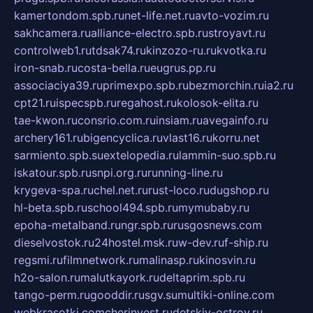
kamertondom.spb.ru
net-life.net.ru
avto-vozim.ru
sakhcamera.ru
alliance-electro.spb.ru
stroyavt.ru
controlweb1.ru
tdsak74.ru
kinzozo-ru.ru
kvotka.ru
iron-snab.ru
costa-bella.ru
eugrus.pp.ru
associaciya39.ru
primexpo.spb.ru
bezmorchin.ru
ia2.ru
cpt21.ru
ispecspb.ru
regahost.ru
kolosok-elita.ru
tae-kwon.ru
consrio.com.ru
insiam.ru
avegainfo.ru
archery161.ru
bigencyclica.ru
vlast16.ru
korru.net
sarmiento.spb.su
extelopedia.ru
lammin-suo.spb.ru
iskatour.spb.ru
snpi.org.ru
running-line.ru
krygeva-spa.ru
chel.net.ru
rust-loco.ru
dugshop.ru
hl-beta.spb.ru
school494.spb.ru
mymubaby.ru
epoha-metalband.ru
ngr.spb.ru
rusgosnews.com
dieselvostok.ru
24hostel.msk.ru
w-dev.ru
f-ship.ru
regsmi.ru
filmnetwork.ru
malinasp.ru
kinosvin.ru
h2o-salon.ru
malutkayork.ru
deltaprim.spb.ru
tango-perm.ru
gooddir.ru
sgv.su
multiki-online.com
webkrasotki.com
cherinvest.ru
detskiy-ostrov.ru