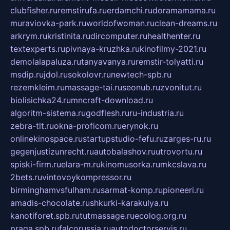
clubfisher.ru
remstirufa.ru
erdamchi.ru
doramamama.ru
muraviovka-park.ru
worldofwoman.ru
clean-dreams.ru
arkrym.ru
kristinita.ru
dircomputer.ru
healthenter.ru
textexperts.ru
pivnaya-kruzhka.ru
kinofilmy-2021.ru
demolalapaluza.ru
tanyavanya.ru
remstir-tolyatti.ru
msdip.ru
jdol.ru
sokolovr.ru
newtech-spb.ru
rezemkleim.ru
massage-tai.ru
seonub.ru
zvonitut.ru
biolisichka24.ru
mncraft-download.ru
algoritm-sistema.ru
godflesh.ru
ru-industria.ru
zebra-tlt.ru
okna-proficom.ru
erynok.ru
onlinekinospace.ru
startupstudio-fefu.ru
zarges-ru.ru
gegenjustizunrecht.ru
autobalashov.ru
utrovortu.ru
spiski-firm.ru
elara-m.ru
kinomusorka.ru
mkcslava.ru
2bets.ru
vintovoykompressor.ru
birminghamvsfulham.ru
sarmat-komp.ru
pioneeri.ru
amadis-chocolate.ru
shkurki-karakulya.ru
kanotiforet.spb.ru
tutmassage.ru
ecolog.org.ru
praga.spb.ru
falcorussia.ru
autodoctorservis.ru