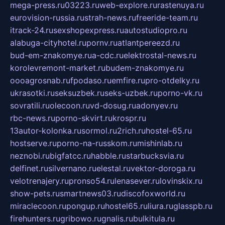
mega-press.ru
03223.ru
web-explore.ru
rastenuya.ru
eurovision-russia.ru
strah-news.ru
freeride-team.ru
itrack-24.ru
sexshopexpress.ru
autostudiopro.ru
alabuga-cityhotel.ru
pornv.ru
atlantpereezd.ru
bud-em-znakomye.ru
a-cdc.ru
elektrostal-news.ru
korolevremont-market.ru
budem-znakomye.ru
oooagrosnab.ru
fpodaso.ru
emfire.ru
pro-otdelky.ru
ukrasotki.ru
seksuzbek.ru
seks-uzbek.ru
porno-vk.ru
sovratili.ru
olecoon.ru
vd-dosug.ru
adonyev.ru
rbc-news.ru
porno-skvirt.ru
krospr.ru
13autor-kolonka.ru
sormol.ru
2rich.ru
hostel-65.ru
hostserve.ru
porno-na-russkom.ru
mishinlab.ru
neznobi.ru
bigfatcc.ru
habble.ru
starbucksvia.ru
delfinet.ru
silvernano.ru
elestal.ru
vektor-doroga.ru
velotrenajery.ru
pronso54.ru
lenasever.ru
lovinskix.ru
show-pets.ru
smartnews03.ru
discofoxworld.ru
miraclecoon.ru
pongup.ru
hostel65.ru
liura.ru
glasspb.ru
firehunters.ru
gribowo.ru
gnalis.ru
bulkitula.ru