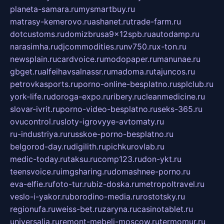
planeta-samara.ru
mysmartbuy.ru
matrasy-kemerovo.ru
ashanet.ru
trade-farm.ru
dotcustoms.ru
domizbrusa9x12spb.ru
autodamp.ru
narasimha.ru
djcommodities.ru
nv750.ru
x-ton.ru
newsplain.ru
cardvoice.ru
modopaper.ru
manunae.ru
gbget.ru
alfeihavsalnassr.ru
madoma.ru
tajuncos.ru
petrovkasports.ru
porno-online-besplatno.ru
splclub.ru
york-life.ru
doroga-expo.ru
ribery.ru
cleanmedicine.ru
slovar-ivrit.ru
porno-video-besplatno.ru
seks-365.ru
ovucontrol.ru
sloty-igrovyye-avtomaty.ru
ru-industriya.ru
russkoe-porno-besplatno.ru
belgorod-day.ru
digilith.ru
pichkurovlab.ru
medic-today.ru
taksu.ru
comp123.ru
don-ykt.ru
teensvoice.ru
imgsharing.ru
domashnee-porno.ru
eva-elfie.ru
foto-tur.ru
biz-doska.ru
metropoltravel.ru
veslo-i-yakor.ru
borodino-media.ru
rostotsky.ru
regionufa.ru
weiss-bet.ru
zaryna.ru
casinotablet.ru
universalia.ru
remont-mebeli-moscow.ru
termomur.ru