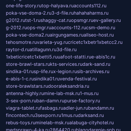
one-life-story.ru
top-halyava.ru
accounts112.ru
poka-vse-doma-2.ru
3-d-file.ru
hahahaharms.ru
g2012.ru
tst-1.ru
shaggy-cat.ru
opsmgr.ru
ev-gallery.ru
g-2012.ru
ops-mgr.ru
accounts-112.ru
csm-demo.ru
poka-vse-doma2.ru
airgungames.ru
allseo-host.ru
tehosmotre.ru
varieta-yug.ru
cricetc1xbetr1xbetcc2.ru
raytor-d.ru
atillagunn.ru
3d-file.ru
1xbeticricetc1xbetti5.ru
uafoot-statti.ru
e-abis1c.ru
store-brawl-stars.ru
kts-services.ru
dark-sand.ru
sindika-01.ru
sp-life.ru
x-legion.ru
sib-archives.ru
e-abis-1-c.ru
sindika01.ru
venda-festival.ru
store-brawlstars.ru
dooraleksandria.ru
antenna-highly.ru
mine-lab-msk.ru
1-mus.ru
3-sex-porn.ru
ban-damn.ru
purse-factory.ru
viagra-tablet.ru
fasbags.ru
adler-jun.ru
bandamn.ru
fincontech.ru
3sexporn.ru
1mus.ru
darksand.ru
rebus-toys.ru
minelab-msk.ru
alabuga-cityhotel.ru
medsprawo-4-ka.ru
2864420.ru
blagodarenie-spb.ru