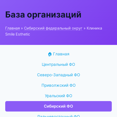
База организаций
Главная
»
Сибирский федеральный округ
» Клиника
Smile Esthetic
🏠 Главная
Центральный ФО
Северо-Западный ФО
Приволжский ФО
Уральский ФО
Сибирский ФО
Дальневосточный ФО