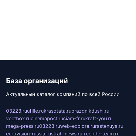
База организаций
Актуальный каталог компаний по всей России
03223.ru
ufille.ru
krasotata.ru
prazdnikdushi.ru
veetbox.ru
cinemapost.ru
ciam-fr.ru
kraft-you.ru
mega-press.ru
03223.ru
web-explore.ru
rastenuya.ru
eurovision-russia.ru
strah-news.ru
freeride-team.ru