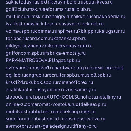
sakhatoday.ru
elektrikersymboler.ru
sputnikyes.ru
golf2club.msk.ru
aeforums.ru
zallclub.ru
multimodal.msk.ru
habaigry.ru
haikko.ru
sobakopedia.ru
isz-fest.ru
ewnc.info
screensaver-clock.net.ru
volnav.spb.ru
comnat.ru
npf.net.ru
7bit.pp.ru
kalugatur.ru
tesiaes.ru
card.com.ru
kazanka.spb.ru
gildiya-kuznecov.ru
kameryboavision.ru
griffoncom.spb.ru
fabrika-emotsiy.ru
PARK-MATROSOVA.RU
agat.spb.ru
avtoyurist-moskva1.ru
hardware.org.ru
схема-авто.рф
dg-lab.ru
angrup.ru
recruiter.spb.ru
music8.spb.ru
krsk124.ru
kubok.spb.ru
romanofforex.ru
analitikaplus.ru
spyonline.ru
zosikamery.ru
sloboda-ural.pp.ru
AUTO-COM.SU
hohota.net
alimy.ru
online-z.com
aromat-vostoka.ru
otdelkaexp.ru
mobilvest.ru
bbd.net.ru
mebelshop.msk.ru
smp-forum.ru
bastion-td.ru
kosmoscreative.ru
avrmotors.ru
art-galadesign.ru
tiffany-c.ru