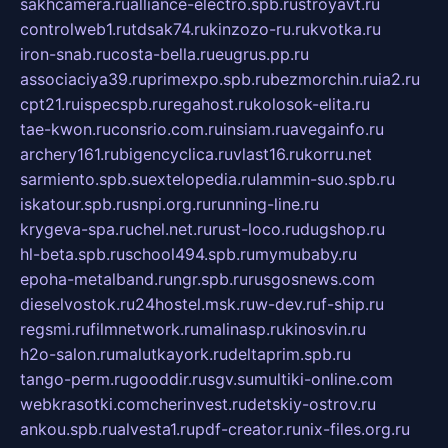
sakhcamera.ru
alliance-electro.spb.ru
stroyavt.ru
controlweb1.ru
tdsak74.ru
kinzozo-ru.ru
kvotka.ru
iron-snab.ru
costa-bella.ru
eugrus.pp.ru
associaciya39.ru
primexpo.spb.ru
bezmorchin.ru
ia2.ru
cpt21.ru
ispecspb.ru
regahost.ru
kolosok-elita.ru
tae-kwon.ru
consrio.com.ru
insiam.ru
avegainfo.ru
archery161.ru
bigencyclica.ru
vlast16.ru
korru.net
sarmiento.spb.su
extelopedia.ru
lammin-suo.spb.ru
iskatour.spb.ru
snpi.org.ru
running-line.ru
krygeva-spa.ru
chel.net.ru
rust-loco.ru
dugshop.ru
hl-beta.spb.ru
school494.spb.ru
mymubaby.ru
epoha-metalband.ru
ngr.spb.ru
rusgosnews.com
dieselvostok.ru
24hostel.msk.ru
w-dev.ru
f-ship.ru
regsmi.ru
filmnetwork.ru
malinasp.ru
kinosvin.ru
h2o-salon.ru
malutkayork.ru
deltaprim.spb.ru
tango-perm.ru
gooddir.ru
sgv.su
multiki-online.com
webkrasotki.com
cherinvest.ru
detskiy-ostrov.ru
ankou.spb.ru
alvesta1.ru
pdf-creator.ru
nix-files.org.ru