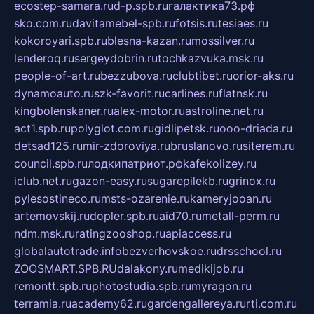
ecostep-samara.ru
d-p.spb.ru
галактика73.рф
sko.com.ru
davitamebel-spb.ru
fotsis.ru
tesiaes.ru
kokoroyari.spb.ru
blesna-kazan.ru
mossilver.ru
lenderoq.ru
sergeydobrin.ru
tochkazvuka.msk.ru
people-of-art.ru
bezzubova.ru
clubtibet.ru
orior-aks.ru
dynamoauto.ru
szk-favorit.ru
carlines.ru
flatnsk.ru
kingbolenskaner.ru
alex-motor.ru
astroline.net.ru
act1.spb.ru
polyglot.com.ru
gidlipetsk.ru
ooo-driada.ru
detsad125.ru
mir-zdoroviya.ru
bruslanovo.ru
siterem.ru
council.spb.ru
лодкипатриот.рф
kafekolizey.ru
iclub.net.ru
gazon-easy.ru
sugarepilekb.ru
grinox.ru
pylesostineco.ru
msts-ozarenie.ru
kameryjooan.ru
artemovskij.ru
dopler.spb.ru
aid70.ru
metall-perm.ru
ndm.msk.ru
ratingzooshop.ru
apiaccess.ru
globalautotrade.info
bezverhovskoe.ru
drsschool.ru
ZOOSMART.SPB.RU
dalakony.ru
medikijob.ru
remontt.spb.ru
photostudia.spb.ru
myragon.ru
terramia.ru
academy62.ru
gardengallereya.ru
rti.com.ru