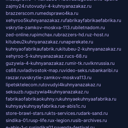
zajmy24.ru
tovudyi-4-kuhnyanazakaz.ru
brazzerscom.ru
medsprawo4ka.ru
xehyroo5kuhnyanazakaz.ru
fabrikayfabrikaefabrika.ru
vskrytie-zamkov-moskva-113.ru
biletnadom.ru
zed-online.ru
pimchax.ru
brazzers-hd.ru
z-host.ru
kitubeu2kuhnyanazakaz.ru
naperekate.ru
kuhnyaofabrikaufabrik.ru
kitubeu-2-kuhnyanazakaz.ru
xehyroo-5-kuhnyanazakaz.ru
cs-68.ru
guzywia-4-kuhnyanazakaz.ru
mir-tk.ru
vlknrussia.ru
cs68.ru
vladivostok-map.ru
video-seks.ru
bankaribi.ru
raszar.ru
vskrytie-zamkov-moskva113.ru
lipetsktelecom.ru
tovudyi4kuhnyanazakaz.ru
seksuzb.ru
guzywia4kuhnyanazakaz.ru
fabrikaofabrikaokuhny.ru
kuhnyaekuhnyaafabrika.ru
kuhnyaykuhnyayfabrika.ru
e-abis1c.ru
store-brawl-stars.ru
kts-services.ru
dark-sand.ru
sindika-01.ru
sp-life.ru
x-legion.ru
sib-archives.ru
e-abis-1-c.ru
sindika01.ru
venda-festival.ru