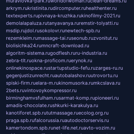
muraviovka-park.ru
worldofwoman.ru
clean-dreams.ru
arkrym.ru
kristinita.ru
dircomputer.ru
healthenter.ru
textexperts.ru
pivnaya-kruzhka.ru
kinofilmy-2021.ru
demolalapaluza.ru
tanyavanya.ru
remstir-tolyatti.ru
msdip.ru
jdol.ru
sokolovr.ru
newtech-spb.ru
rezemkleim.ru
massage-tai.ru
seonub.ru
zvonitut.ru
biolisichka24.ru
mncraft-download.ru
algoritm-sistema.ru
godflesh.ru
ru-industria.ru
zebra-tlt.ru
okna-proficom.ru
erynok.ru
onlinekinospace.ru
startupstudio-fefu.ru
zarges-ru.ru
gegenjustizunrecht.ru
autobalashov.ru
utrovortu.ru
spiski-firm.ru
elara-m.ru
kinomusorka.ru
mkcslava.ru
2bets.ru
vintovoykompressor.ru
birminghamvsfulham.ru
sarmat-komp.ru
pioneeri.ru
amadis-chocolate.ru
shkurki-karakulya.ru
kanotiforet.spb.ru
tutmassage.ru
ecolog.org.ru
praga.spb.ru
falcorussia.ru
autodoctorservis.ru
kamertondom.spb.ru
net-life.net.ru
avto-vozim.ru