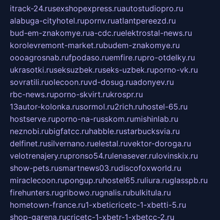
itrack-24.ru
sexshopexpress.ru
autostudiopro.ru
alabuga-cityhotel.ru
pornv.ru
atlantpereezd.ru
bud-em-znakomye.ru
a-cdc.ru
elektrostal-news.ru
korolevremont-market.ru
budem-znakomye.ru
oooagrosnab.ru
fpodaso.ru
emfire.ru
pro-otdelky.ru
ukrasotki.ru
seksuzbek.ru
seks-uzbek.ru
porno-vk.ru
sovratili.ru
olecoon.ru
vd-dosug.ru
adonyev.ru
rbc-news.ru
porno-skvirt.ru
krospr.ru
13autor-kolonka.ru
sormol.ru
2rich.ru
hostel-65.ru
hostserve.ru
porno-na-russkom.ru
mishinlab.ru
neznobi.ru
bigfatcc.ru
habble.ru
starbucksvia.ru
delfinet.ru
silvernano.ru
elestal.ru
vektor-doroga.ru
velotrenajery.ru
pronso54.ru
lenasever.ru
lovinskix.ru
show-pets.ru
smartnews03.ru
discofoxworld.ru
miraclecoon.ru
pongup.ru
hostel65.ru
liura.ru
glasspb.ru
firehunters.ru
gribowo.ru
gnalis.ru
bulkitula.ru
hometown-france.ru
1-xbeticricetc-1-xbetti-5.ru
shop-garena.ru
cricetc-1-xbetr-1-xbetcc-2.ru