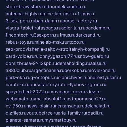
store-brawlstars.ru
dooraleksandria.ru
antenna-highly.ru
mine-lab-msk.ru
1-mus.ru
3-sex-porn.ru
ban-damn.ru
purse-factory.ru
viagra-tablet.ru
fasbags.ru
adler-jun.ru
bandamn.ru
fincontech.ru
3sexporn.ru
1mus.ru
darksand.ru
rebus-toys.ru
minelab-msk.ru
rtdco.ru
seo-prodvizhenie-sajtov-stroitelnyh-kompanij.ru
card-voice.ru
rulonnyygazon177.ru
snow-guard.ru
domizbrusa-9x12spb.ru
demaholding.ru
aalse.ru
a380club.ru
argentinamia.ru
perkoka.ru
movie-one.ru
perk-oka.ru
g-octopus.ru
sibarchives.ru
andreislyusar.ru
naruto-x.ru
pursefactory.ru
tor-lyubov-i-grom.ru
spayderhed-2022.ru
movieone.ru
evro-dez.ru
webamator.ru
ma-absolut1.ru
avtopomosch27.ru
nv-750.ru
news-plain.ru
nertansaga.ru
delanalad.ru
dizfiles.ru
youtubefree.ru
aria-family.ru
roadli.ru
planeta-samara.ru
mysmartbuy.ru