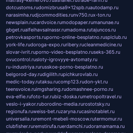
matrasy-kemerovo.ru
ashanet.ru
trade-farm.ru
dotcustoms.ru
domizbrusa9x12spb.ru
autodamp.ru
narasimha.ru
djcommodities.ru
nv750.ru
x-ton.ru
newsplain.ru
cardvoice.ru
modopaper.ru
manunae.ru
gbget.ru
alfeihavsalnassr.ru
madoma.ru
tajuncos.ru
petrovkasports.ru
porno-online-besplatno.ru
splclub.ru
york-life.ru
doroga-expo.ru
ribery.ru
cleanmedicine.ru
slovar-ivrit.ru
porno-video-besplatno.ru
seks-365.ru
ovucontrol.ru
sloty-igrovyye-avtomaty.ru
ru-industriya.ru
russkoe-porno-besplatno.ru
belgorod-day.ru
digilith.ru
pichkurovlab.ru
medic-today.ru
taksu.ru
comp123.ru
don-ykt.ru
teensvoice.ru
imgsharing.ru
domashnee-porno.ru
eva-elfie.ru
foto-tur.ru
biz-doska.ru
metropoltravel.ru
veslo-i-yakor.ru
borodino-media.ru
rostotsky.ru
regionufa.ru
weiss-bet.ru
zaryna.ru
casinotablet.ru
universalia.ru
remont-mebeli-moscow.ru
termomur.ru
clubfisher.ru
remstirufa.ru
erdamchi.ru
doramamama.ru