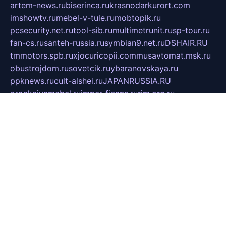
artem-news.ru
biserinca.ru
krasnodarkurort.com
imshowtv.ru
mebel-v-tule.ru
mobtopik.ru
pcsecurity.net.ru
tool-sib.ru
multimetrunit.ru
sp-tour.ru
fan-cs.ru
santeh-russia.ru
symbian9.net.ru
DSHAIR.RU
tmmotors.spb.ru
xjocuricopii.com
musavtomat.msk.ru
obustrojdom.ru
sovetcik.ru
ybaranovskaya.ru
ppknews.ru
cult-alshei.ru
JAPANRUSSIA.RU
proekciyamebel.ru
imper-finans.ru
rim.org.ru
glamourai.ru
brassminus.ru
zabor-pro.ru
ftn.pp.ru
dorogoe58.ru
laimengpacker.ru
kuzova-zapchasti.ru
sageerp.ru
taxodrom.ru
dsrazvitie.ru
hardcity.net.ru
ratinghomegames.ru
topservice25.ru
gubernyan.ru
gtglasslined.ru
ii4.ru
tssport.spb.ru
andorra24.com
blackwallstreet.ru
oboimos.ru
optim-doors.com.ru
ikuch.ru
nycr.org.ru
npa21.ru
vremya-ch.spb.ru
desert000.ru
ivtorgi.ru
ifiori.ru
catalog-statei.ru
dcv.org.ru
spetsmaster174.ru
ipkameryhiseeu.ru
dum26.ru
ruspol.spb.ru
fr-opendp.ru
kam-solnyshko.ru