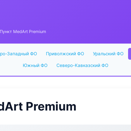
Пункт MedArt Premium
ро-Западный ФО
Приволжский ФО
Уральский ФО
Южный ФО
Северо-Кавказский ФО
dArt Premium