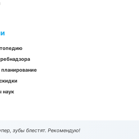
и
ми
ортопедию
требнадзора
 планирование
скидки
ы наук
пер, зубы блестят. Рекомендую!