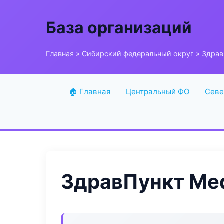
База организаций
Главная
»
Сибирский федеральный округ
» Здрав
🏠 Главная
Центральный ФО
Севе
ЗдравПункт Me