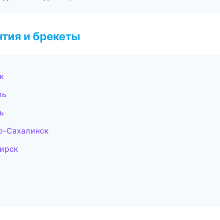
тия и брекеты
к
ль
ь
но-Сахалинск
бирск