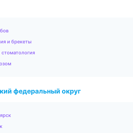
убов
ия и брекеты
я стоматология
козом
ский федеральный округ
оярск
к