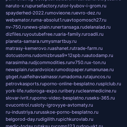
naruto-x.ru
pursefactory.ru
tor-lyubov-i-grom.ru
spayderhed-2022.ru
movieone.ru
evro-dez.ru
webamator.ru
ma-absolut1.ru
avtopomosch27.ru
nv-750.ru
news-plain.ru
nertansaga.ru
delanalad.ru
dizfiles.ru
youtubefree.ru
aria-family.ru
roadli.ru
planeta-samara.ru
mysmartbuy.ru
matrasy-kemerovo.ru
ashanet.ru
trade-farm.ru
dotcustoms.ru
domizbrusa9x12spb.ru
autodamp.ru
narasimha.ru
djcommodities.ru
nv750.ru
x-ton.ru
newsplain.ru
cardvoice.ru
modopaper.ru
manunae.ru
gbget.ru
alfeihavsalnassr.ru
madoma.ru
tajuncos.ru
petrovkasports.ru
porno-online-besplatno.ru
splclub.ru
york-life.ru
doroga-expo.ru
ribery.ru
cleanmedicine.ru
slovar-ivrit.ru
porno-video-besplatno.ru
seks-365.ru
ovucontrol.ru
sloty-igrovyye-avtomaty.ru
ru-industriya.ru
russkoe-porno-besplatno.ru
belgorod-day.ru
digilith.ru
pichkurovlab.ru
medic-today.ru
taksu.ru
comp123.ru
don-ykt.ru