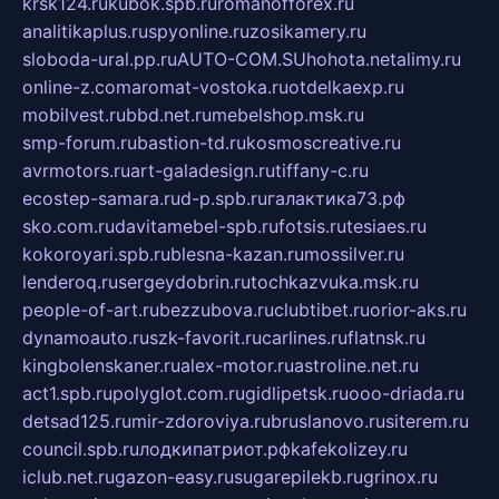
krsk124.ru
kubok.spb.ru
romanofforex.ru
analitikaplus.ru
spyonline.ru
zosikamery.ru
sloboda-ural.pp.ru
AUTO-COM.SU
hohota.net
alimy.ru
online-z.com
aromat-vostoka.ru
otdelkaexp.ru
mobilvest.ru
bbd.net.ru
mebelshop.msk.ru
smp-forum.ru
bastion-td.ru
kosmoscreative.ru
avrmotors.ru
art-galadesign.ru
tiffany-c.ru
ecostep-samara.ru
d-p.spb.ru
галактика73.рф
sko.com.ru
davitamebel-spb.ru
fotsis.ru
tesiaes.ru
kokoroyari.spb.ru
blesna-kazan.ru
mossilver.ru
lenderoq.ru
sergeydobrin.ru
tochkazvuka.msk.ru
people-of-art.ru
bezzubova.ru
clubtibet.ru
orior-aks.ru
dynamoauto.ru
szk-favorit.ru
carlines.ru
flatnsk.ru
kingbolenskaner.ru
alex-motor.ru
astroline.net.ru
act1.spb.ru
polyglot.com.ru
gidlipetsk.ru
ooo-driada.ru
detsad125.ru
mir-zdoroviya.ru
bruslanovo.ru
siterem.ru
council.spb.ru
лодкипатриот.рф
kafekolizey.ru
iclub.net.ru
gazon-easy.ru
sugarepilekb.ru
grinox.ru