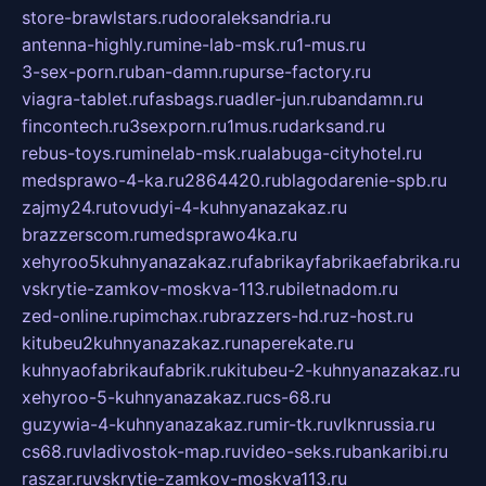
store-brawlstars.ru
dooraleksandria.ru
antenna-highly.ru
mine-lab-msk.ru
1-mus.ru
3-sex-porn.ru
ban-damn.ru
purse-factory.ru
viagra-tablet.ru
fasbags.ru
adler-jun.ru
bandamn.ru
fincontech.ru
3sexporn.ru
1mus.ru
darksand.ru
rebus-toys.ru
minelab-msk.ru
alabuga-cityhotel.ru
medsprawo-4-ka.ru
2864420.ru
blagodarenie-spb.ru
zajmy24.ru
tovudyi-4-kuhnyanazakaz.ru
brazzerscom.ru
medsprawo4ka.ru
xehyroo5kuhnyanazakaz.ru
fabrikayfabrikaefabrika.ru
vskrytie-zamkov-moskva-113.ru
biletnadom.ru
zed-online.ru
pimchax.ru
brazzers-hd.ru
z-host.ru
kitubeu2kuhnyanazakaz.ru
naperekate.ru
kuhnyaofabrikaufabrik.ru
kitubeu-2-kuhnyanazakaz.ru
xehyroo-5-kuhnyanazakaz.ru
cs-68.ru
guzywia-4-kuhnyanazakaz.ru
mir-tk.ru
vlknrussia.ru
cs68.ru
vladivostok-map.ru
video-seks.ru
bankaribi.ru
raszar.ru
vskrytie-zamkov-moskva113.ru