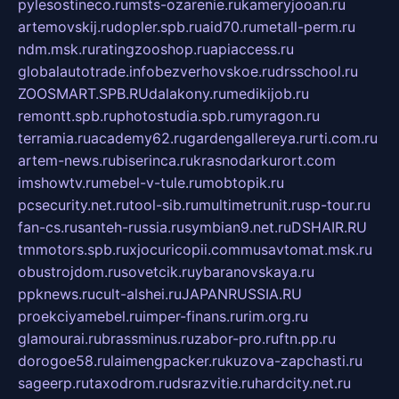
pylesostineco.ru
msts-ozarenie.ru
kameryjooan.ru
artemovskij.ru
dopler.spb.ru
aid70.ru
metall-perm.ru
ndm.msk.ru
ratingzooshop.ru
apiaccess.ru
globalautotrade.info
bezverhovskoe.ru
drsschool.ru
ZOOSMART.SPB.RU
dalakony.ru
medikijob.ru
remontt.spb.ru
photostudia.spb.ru
myragon.ru
terramia.ru
academy62.ru
gardengallereya.ru
rti.com.ru
artem-news.ru
biserinca.ru
krasnodarkurort.com
imshowtv.ru
mebel-v-tule.ru
mobtopik.ru
pcsecurity.net.ru
tool-sib.ru
multimetrunit.ru
sp-tour.ru
fan-cs.ru
santeh-russia.ru
symbian9.net.ru
DSHAIR.RU
tmmotors.spb.ru
xjocuricopii.com
musavtomat.msk.ru
obustrojdom.ru
sovetcik.ru
ybaranovskaya.ru
ppknews.ru
cult-alshei.ru
JAPANRUSSIA.RU
proekciyamebel.ru
imper-finans.ru
rim.org.ru
glamourai.ru
brassminus.ru
zabor-pro.ru
ftn.pp.ru
dorogoe58.ru
laimengpacker.ru
kuzova-zapchasti.ru
sageerp.ru
taxodrom.ru
dsrazvitie.ru
hardcity.net.ru