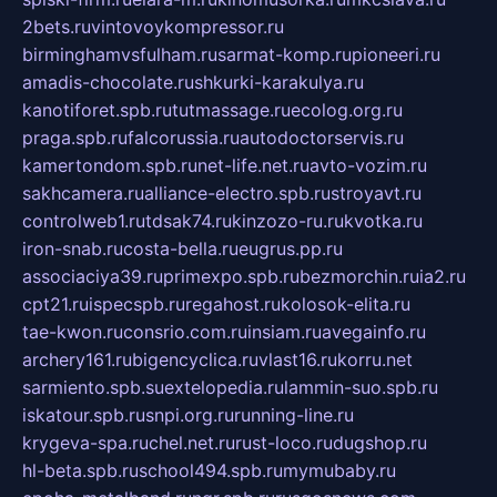
2bets.ru
vintovoykompressor.ru
birminghamvsfulham.ru
sarmat-komp.ru
pioneeri.ru
amadis-chocolate.ru
shkurki-karakulya.ru
kanotiforet.spb.ru
tutmassage.ru
ecolog.org.ru
praga.spb.ru
falcorussia.ru
autodoctorservis.ru
kamertondom.spb.ru
net-life.net.ru
avto-vozim.ru
sakhcamera.ru
alliance-electro.spb.ru
stroyavt.ru
controlweb1.ru
tdsak74.ru
kinzozo-ru.ru
kvotka.ru
iron-snab.ru
costa-bella.ru
eugrus.pp.ru
associaciya39.ru
primexpo.spb.ru
bezmorchin.ru
ia2.ru
cpt21.ru
ispecspb.ru
regahost.ru
kolosok-elita.ru
tae-kwon.ru
consrio.com.ru
insiam.ru
avegainfo.ru
archery161.ru
bigencyclica.ru
vlast16.ru
korru.net
sarmiento.spb.su
extelopedia.ru
lammin-suo.spb.ru
iskatour.spb.ru
snpi.org.ru
running-line.ru
krygeva-spa.ru
chel.net.ru
rust-loco.ru
dugshop.ru
hl-beta.spb.ru
school494.spb.ru
mymubaby.ru