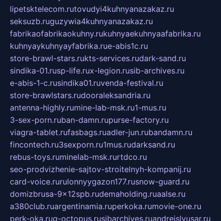
lipetsktelecom.ru
tovudyi4kuhnyanazakaz.ru
seksuzb.ru
guzywia4kuhnyanazakaz.ru
fabrikaofabrikaokuhny.ru
kuhnyaekuhnyaafabrika.ru
kuhnyaykuhnyayfabrika.ru
e-abis1c.ru
store-brawl-stars.ru
kts-services.ru
dark-sand.ru
sindika-01.ru
sp-life.ru
x-legion.ru
sib-archives.ru
e-abis-1-c.ru
sindika01.ru
venda-festival.ru
store-brawlstars.ru
dooraleksandria.ru
antenna-highly.ru
mine-lab-msk.ru
1-mus.ru
3-sex-porn.ru
ban-damn.ru
purse-factory.ru
viagra-tablet.ru
fasbags.ru
adler-jun.ru
bandamn.ru
fincontech.ru
3sexporn.ru
1mus.ru
darksand.ru
rebus-toys.ru
minelab-msk.ru
rtdco.ru
seo-prodvizhenie-sajtov-stroitelnyh-kompanij.ru
card-voice.ru
rulonnyygazon177.ru
snow-guard.ru
domizbrusa-9x12spb.ru
demaholding.ru
aalse.ru
a380club.ru
argentinamia.ru
perkoka.ru
movie-one.ru
perk-oka.ru
g-octopus.ru
sibarchives.ru
andreislyusar.ru