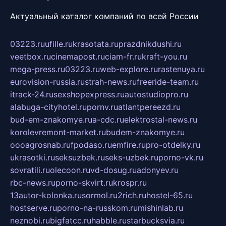
Актуальный каталог компаний по всей России
03223.ru
ufille.ru
krasotata.ru
prazdnikdushi.ru
veetbox.ru
cinemapost.ru
ciam-fr.ru
kraft-you.ru
mega-press.ru
03223.ru
web-explore.ru
rastenuya.ru
eurovision-russia.ru
strah-news.ru
freeride-team.ru
itrack-24.ru
sexshopexpress.ru
autostudiopro.ru
alabuga-cityhotel.ru
pornv.ru
atlantpereezd.ru
bud-em-znakomye.ru
a-cdc.ru
elektrostal-news.ru
korolevremont-market.ru
budem-znakomye.ru
oooagrosnab.ru
fpodaso.ru
emfire.ru
pro-otdelky.ru
ukrasotki.ru
seksuzbek.ru
seks-uzbek.ru
porno-vk.ru
sovratili.ru
olecoon.ru
vd-dosug.ru
adonyev.ru
rbc-news.ru
porno-skvirt.ru
krospr.ru
13autor-kolonka.ru
sormol.ru
2rich.ru
hostel-65.ru
hostserve.ru
porno-na-russkom.ru
mishinlab.ru
neznobi.ru
bigfatcc.ru
habble.ru
starbucksvia.ru