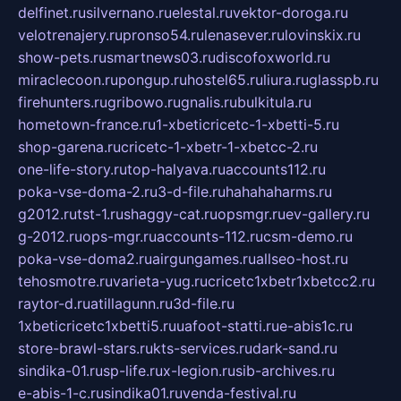
delfinet.ru
silvernano.ru
elestal.ru
vektor-doroga.ru
velotrenajery.ru
pronso54.ru
lenasever.ru
lovinskix.ru
show-pets.ru
smartnews03.ru
discofoxworld.ru
miraclecoon.ru
pongup.ru
hostel65.ru
liura.ru
glasspb.ru
firehunters.ru
gribowo.ru
gnalis.ru
bulkitula.ru
hometown-france.ru
1-xbeticricetc-1-xbetti-5.ru
shop-garena.ru
cricetc-1-xbetr-1-xbetcc-2.ru
one-life-story.ru
top-halyava.ru
accounts112.ru
poka-vse-doma-2.ru
3-d-file.ru
hahahaharms.ru
g2012.ru
tst-1.ru
shaggy-cat.ru
opsmgr.ru
ev-gallery.ru
g-2012.ru
ops-mgr.ru
accounts-112.ru
csm-demo.ru
poka-vse-doma2.ru
airgungames.ru
allseo-host.ru
tehosmotre.ru
varieta-yug.ru
cricetc1xbetr1xbetcc2.ru
raytor-d.ru
atillagunn.ru
3d-file.ru
1xbeticricetc1xbetti5.ru
uafoot-statti.ru
e-abis1c.ru
store-brawl-stars.ru
kts-services.ru
dark-sand.ru
sindika-01.ru
sp-life.ru
x-legion.ru
sib-archives.ru
e-abis-1-c.ru
sindika01.ru
venda-festival.ru