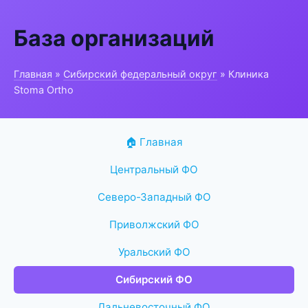
База организаций
Главная
»
Сибирский федеральный округ
» Клиника
Stoma Ortho
🏠 Главная
Центральный ФО
Северо-Западный ФО
Приволжский ФО
Уральский ФО
Сибирский ФО
Дальневосточный ФО