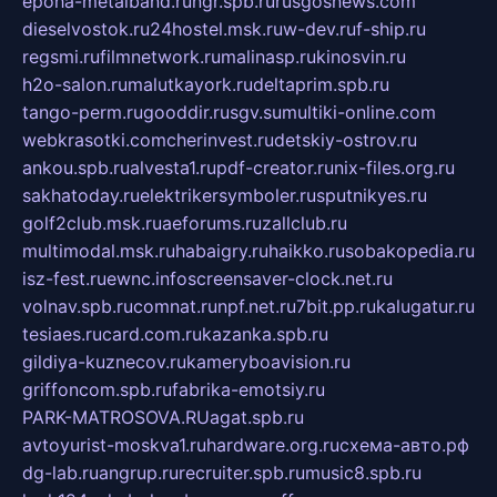
epoha-metalband.ru
ngr.spb.ru
rusgosnews.com
dieselvostok.ru
24hostel.msk.ru
w-dev.ru
f-ship.ru
regsmi.ru
filmnetwork.ru
malinasp.ru
kinosvin.ru
h2o-salon.ru
malutkayork.ru
deltaprim.spb.ru
tango-perm.ru
gooddir.ru
sgv.su
multiki-online.com
webkrasotki.com
cherinvest.ru
detskiy-ostrov.ru
ankou.spb.ru
alvesta1.ru
pdf-creator.ru
nix-files.org.ru
sakhatoday.ru
elektrikersymboler.ru
sputnikyes.ru
golf2club.msk.ru
aeforums.ru
zallclub.ru
multimodal.msk.ru
habaigry.ru
haikko.ru
sobakopedia.ru
isz-fest.ru
ewnc.info
screensaver-clock.net.ru
volnav.spb.ru
comnat.ru
npf.net.ru
7bit.pp.ru
kalugatur.ru
tesiaes.ru
card.com.ru
kazanka.spb.ru
gildiya-kuznecov.ru
kameryboavision.ru
griffoncom.spb.ru
fabrika-emotsiy.ru
PARK-MATROSOVA.RU
agat.spb.ru
avtoyurist-moskva1.ru
hardware.org.ru
схема-авто.рф
dg-lab.ru
angrup.ru
recruiter.spb.ru
music8.spb.ru