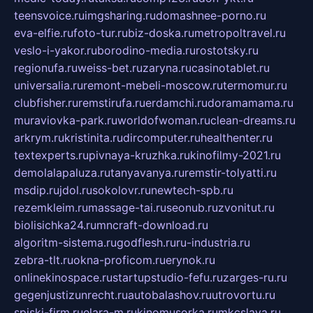
teensvoice.ru
imgsharing.ru
domashnee-porno.ru
eva-elfie.ru
foto-tur.ru
biz-doska.ru
metropoltravel.ru
veslo-i-yakor.ru
borodino-media.ru
rostotsky.ru
regionufa.ru
weiss-bet.ru
zaryna.ru
casinotablet.ru
universalia.ru
remont-mebeli-moscow.ru
termomur.ru
clubfisher.ru
remstirufa.ru
erdamchi.ru
doramamama.ru
muraviovka-park.ru
worldofwoman.ru
clean-dreams.ru
arkrym.ru
kristinita.ru
dircomputer.ru
healthenter.ru
textexperts.ru
pivnaya-kruzhka.ru
kinofilmy-2021.ru
demolalapaluza.ru
tanyavanya.ru
remstir-tolyatti.ru
msdip.ru
jdol.ru
sokolovr.ru
newtech-spb.ru
rezemkleim.ru
massage-tai.ru
seonub.ru
zvonitut.ru
biolisichka24.ru
mncraft-download.ru
algoritm-sistema.ru
godflesh.ru
ru-industria.ru
zebra-tlt.ru
okna-proficom.ru
erynok.ru
onlinekinospace.ru
startupstudio-fefu.ru
zarges-ru.ru
gegenjustizunrecht.ru
autobalashov.ru
utrovortu.ru
spiski-firm.ru
elara-m.ru
kinomusorka.ru
mkcslava.ru