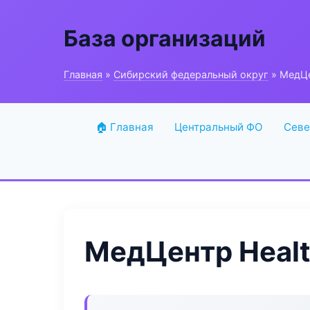
База организаций
Главная
»
Сибирский федеральный округ
» МедЦен
🏠 Главная
Центральный ФО
Севе
МедЦентр Health