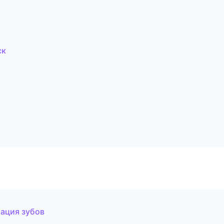
ск
тация зубов