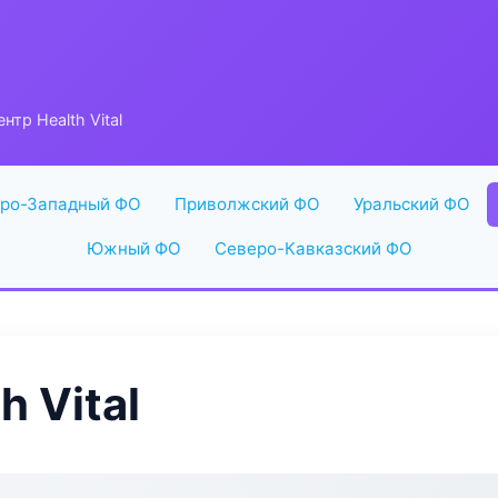
тр Health Vital
ро-Западный ФО
Приволжский ФО
Уральский ФО
Южный ФО
Северо-Кавказский ФО
 Vital