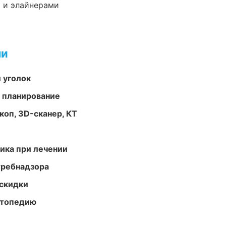
 и элайнерами
ми
 уголок
 планирование
оп, 3D-сканер, КТ
тика при лечении
требнадзора
скидки
ортопедию