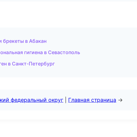
и брекеты в Абакан
иональная гигиена в Севастополь
ген в Санкт-Петербург
ский федеральный округ
|
Главная страница
→