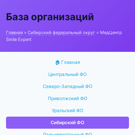
База организаций
Главная
»
Сибирский федеральный округ
» МедЦентр
Smile Expert
🏠 Главная
Центральный ФО
Северо-Западный ФО
Приволжский ФО
Уральский ФО
Сибирский ФО
Дальневосточный ФО