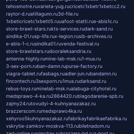
tehosmotre.ru
varieta-yug.ru
cricetc1xbetr1xbetcc2.ru
raytor-d.ru
atillagunn.ru
3d-file.ru
1xbeticricetc1xbetti5.ru
uafoot-statti.ru
e-abis1c.ru
store-brawl-stars.ru
kts-services.ru
dark-sand.ru
sindika-01.ru
sp-life.ru
x-legion.ru
sib-archives.ru
e-abis-1-c.ru
sindika01.ru
venda-festival.ru
store-brawlstars.ru
dooraleksandria.ru
antenna-highly.ru
mine-lab-msk.ru
1-mus.ru
3-sex-porn.ru
ban-damn.ru
purse-factory.ru
viagra-tablet.ru
fasbags.ru
adler-jun.ru
bandamn.ru
fincontech.ru
3sexporn.ru
1mus.ru
darksand.ru
rebus-toys.ru
minelab-msk.ru
alabuga-cityhotel.ru
medsprawo-4-ka.ru
2864420.ru
blagodarenie-spb.ru
zajmy24.ru
tovudyi-4-kuhnyanazakaz.ru
brazzerscom.ru
medsprawo4ka.ru
xehyroo5kuhnyanazakaz.ru
fabrikayfabrikaefabrika.ru
vskrytie-zamkov-moskva-113.ru
biletnadom.ru
zed-online.ru
pimchax.ru
brazzers-hd.ru
z-host.ru