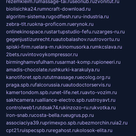
rezemkleim.ru
massage-tai.ru
seonub.ru
zvonitut.ru
biolisichka24.ru
mncraft-download.ru
algoritm-sistema.ru
godflesh.ru
ru-industria.ru
zebra-tlt.ru
okna-proficom.ru
erynok.ru
onlinekinospace.ru
startupstudio-fefu.ru
zarges-ru.ru
gegenjustizunrecht.ru
autobalashov.ru
utrovortu.ru
spiski-firm.ru
elara-m.ru
kinomusorka.ru
mkcslava.ru
2bets.ru
vintovoykompressor.ru
birminghamvsfulham.ru
sarmat-komp.ru
pioneeri.ru
amadis-chocolate.ru
shkurki-karakulya.ru
kanotiforet.spb.ru
tutmassage.ru
ecolog.org.ru
praga.spb.ru
falcorussia.ru
autodoctorservis.ru
kamertondom.spb.ru
net-life.net.ru
avto-vozim.ru
sakhcamera.ru
alliance-electro.spb.ru
stroyavt.ru
controlweb1.ru
tdsak74.ru
kinzozo-ru.ru
kvotka.ru
iron-snab.ru
costa-bella.ru
eugrus.pp.ru
associaciya39.ru
primexpo.spb.ru
bezmorchin.ru
ia2.ru
cpt21.ru
ispecspb.ru
regahost.ru
kolosok-elita.ru