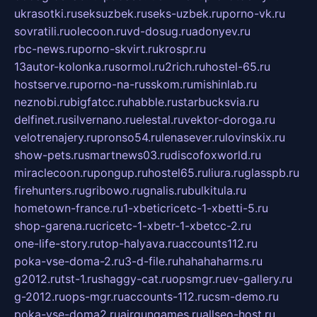
ukrasotki.ru
seksuzbek.ru
seks-uzbek.ru
porno-vk.ru
sovratili.ru
olecoon.ru
vd-dosug.ru
adonyev.ru
rbc-news.ru
porno-skvirt.ru
krospr.ru
13autor-kolonka.ru
sormol.ru
2rich.ru
hostel-65.ru
hostserve.ru
porno-na-russkom.ru
mishinlab.ru
neznobi.ru
bigfatcc.ru
habble.ru
starbucksvia.ru
delfinet.ru
silvernano.ru
elestal.ru
vektor-doroga.ru
velotrenajery.ru
pronso54.ru
lenasever.ru
lovinskix.ru
show-pets.ru
smartnews03.ru
discofoxworld.ru
miraclecoon.ru
pongup.ru
hostel65.ru
liura.ru
glasspb.ru
firehunters.ru
gribowo.ru
gnalis.ru
bulkitula.ru
hometown-france.ru
1-xbeticricetc-1-xbetti-5.ru
shop-garena.ru
cricetc-1-xbetr-1-xbetcc-2.ru
one-life-story.ru
top-halyava.ru
accounts112.ru
poka-vse-doma-2.ru
3-d-file.ru
hahahaharms.ru
g2012.ru
tst-1.ru
shaggy-cat.ru
opsmgr.ru
ev-gallery.ru
g-2012.ru
ops-mgr.ru
accounts-112.ru
csm-demo.ru
poka-vse-doma2.ru
airgungames.ru
allseo-host.ru