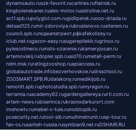
dynamoauto.ru
szk-favorit.ru
carlines.ru
flatnsk.ru
kingbolenskaner.ru
alex-motor.ru
astroline.net.ru
act1.spb.ru
polyglot.com.ru
gidlipetsk.ru
ooo-driada.ru
detsad125.ru
mir-zdoroviya.ru
bruslanovo.ru
siterem.ru
council.spb.ru
лодкипатриот.рф
kafekolizey.ru
iclub.net.ru
gazon-easy.ru
sugarepilekb.ru
grinox.ru
pylesostineco.ru
msts-ozarenie.ru
kameryjooan.ru
artemovskij.ru
dopler.spb.ru
aid70.ru
metall-perm.ru
ndm.msk.ru
ratingzooshop.ru
apiaccess.ru
globalautotrade.info
bezverhovskoe.ru
drsschool.ru
ZOOSMART.SPB.RU
dalakony.ru
medikijob.ru
remontt.spb.ru
photostudia.spb.ru
myragon.ru
terramia.ru
academy62.ru
gardengallereya.ru
rti.com.ru
artem-news.ru
biserinca.ru
krasnodarkurort.com
imshowtv.ru
mebel-v-tule.ru
mobtopik.ru
pcsecurity.net.ru
tool-sib.ru
multimetrunit.ru
sp-tour.ru
fan-cs.ru
santeh-russia.ru
symbian9.net.ru
DSHAIR.RU
tmmotors.spb.ru
xjocuricopii.com
musavtomat.msk.ru