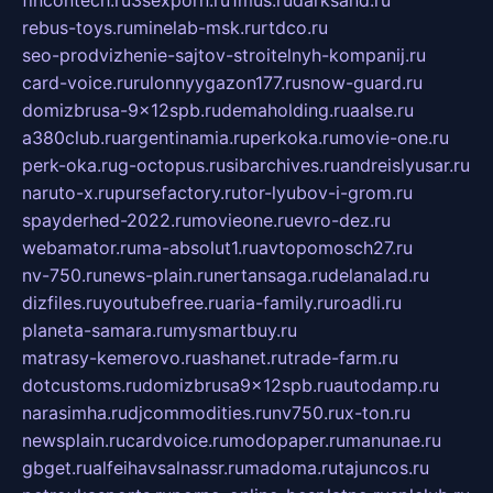
rebus-toys.ru
minelab-msk.ru
rtdco.ru
seo-prodvizhenie-sajtov-stroitelnyh-kompanij.ru
card-voice.ru
rulonnyygazon177.ru
snow-guard.ru
domizbrusa-9x12spb.ru
demaholding.ru
aalse.ru
a380club.ru
argentinamia.ru
perkoka.ru
movie-one.ru
perk-oka.ru
g-octopus.ru
sibarchives.ru
andreislyusar.ru
naruto-x.ru
pursefactory.ru
tor-lyubov-i-grom.ru
spayderhed-2022.ru
movieone.ru
evro-dez.ru
webamator.ru
ma-absolut1.ru
avtopomosch27.ru
nv-750.ru
news-plain.ru
nertansaga.ru
delanalad.ru
dizfiles.ru
youtubefree.ru
aria-family.ru
roadli.ru
planeta-samara.ru
mysmartbuy.ru
matrasy-kemerovo.ru
ashanet.ru
trade-farm.ru
dotcustoms.ru
domizbrusa9x12spb.ru
autodamp.ru
narasimha.ru
djcommodities.ru
nv750.ru
x-ton.ru
newsplain.ru
cardvoice.ru
modopaper.ru
manunae.ru
gbget.ru
alfeihavsalnassr.ru
madoma.ru
tajuncos.ru