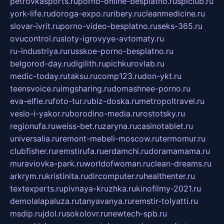
petrovkasports.ru
porno-online-besplatno.ru
splclub.ru
york-life.ru
doroga-expo.ru
ribery.ru
cleanmedicine.ru
slovar-ivrit.ru
porno-video-besplatno.ru
seks-365.ru
ovucontrol.ru
sloty-igrovyye-avtomaty.ru
ru-industriya.ru
russkoe-porno-besplatno.ru
belgorod-day.ru
digilith.ru
pichkurovlab.ru
medic-today.ru
taksu.ru
comp123.ru
don-ykt.ru
teensvoice.ru
imgsharing.ru
domashnee-porno.ru
eva-elfie.ru
foto-tur.ru
biz-doska.ru
metropoltravel.ru
veslo-i-yakor.ru
borodino-media.ru
rostotsky.ru
regionufa.ru
weiss-bet.ru
zaryna.ru
casinotablet.ru
universalia.ru
remont-mebeli-moscow.ru
termomur.ru
clubfisher.ru
remstirufa.ru
erdamchi.ru
doramamama.ru
muraviovka-park.ru
worldofwoman.ru
clean-dreams.ru
arkrym.ru
kristinita.ru
dircomputer.ru
healthenter.ru
textexperts.ru
pivnaya-kruzhka.ru
kinofilmy-2021.ru
demolalapaluza.ru
tanyavanya.ru
remstir-tolyatti.ru
msdip.ru
jdol.ru
sokolovr.ru
newtech-spb.ru