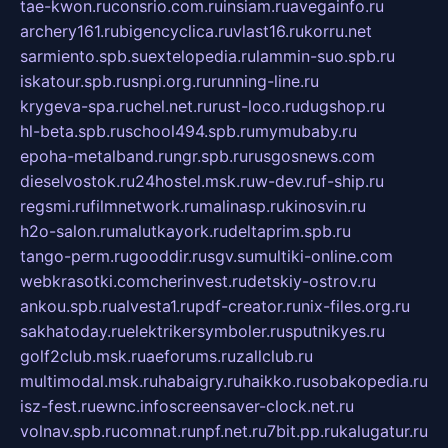
tae-kwon.ru
consrio.com.ru
insiam.ru
avegainfo.ru
archery161.ru
bigencyclica.ru
vlast16.ru
korru.net
sarmiento.spb.su
extelopedia.ru
lammin-suo.spb.ru
iskatour.spb.ru
snpi.org.ru
running-line.ru
krygeva-spa.ru
chel.net.ru
rust-loco.ru
dugshop.ru
hl-beta.spb.ru
school494.spb.ru
mymubaby.ru
epoha-metalband.ru
ngr.spb.ru
rusgosnews.com
dieselvostok.ru
24hostel.msk.ru
w-dev.ru
f-ship.ru
regsmi.ru
filmnetwork.ru
malinasp.ru
kinosvin.ru
h2o-salon.ru
malutkayork.ru
deltaprim.spb.ru
tango-perm.ru
gooddir.ru
sgv.su
multiki-online.com
webkrasotki.com
cherinvest.ru
detskiy-ostrov.ru
ankou.spb.ru
alvesta1.ru
pdf-creator.ru
nix-files.org.ru
sakhatoday.ru
elektrikersymboler.ru
sputnikyes.ru
golf2club.msk.ru
aeforums.ru
zallclub.ru
multimodal.msk.ru
habaigry.ru
haikko.ru
sobakopedia.ru
isz-fest.ru
ewnc.info
screensaver-clock.net.ru
volnav.spb.ru
comnat.ru
npf.net.ru
7bit.pp.ru
kalugatur.ru