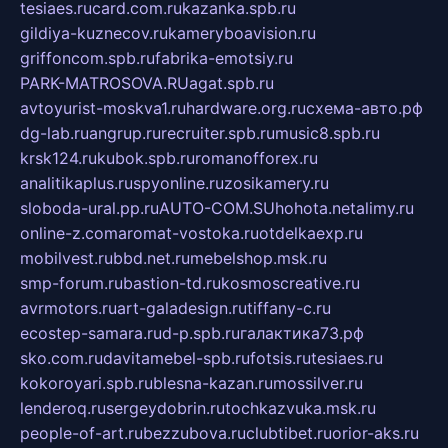
tesiaes.ru
card.com.ru
kazanka.spb.ru
gildiya-kuznecov.ru
kameryboavision.ru
griffoncom.spb.ru
fabrika-emotsiy.ru
PARK-MATROSOVA.RU
agat.spb.ru
avtoyurist-moskva1.ru
hardware.org.ru
схема-авто.рф
dg-lab.ru
angrup.ru
recruiter.spb.ru
music8.spb.ru
krsk124.ru
kubok.spb.ru
romanofforex.ru
analitikaplus.ru
spyonline.ru
zosikamery.ru
sloboda-ural.pp.ru
AUTO-COM.SU
hohota.net
alimy.ru
online-z.com
aromat-vostoka.ru
otdelkaexp.ru
mobilvest.ru
bbd.net.ru
mebelshop.msk.ru
smp-forum.ru
bastion-td.ru
kosmoscreative.ru
avrmotors.ru
art-galadesign.ru
tiffany-c.ru
ecostep-samara.ru
d-p.spb.ru
галактика73.рф
sko.com.ru
davitamebel-spb.ru
fotsis.ru
tesiaes.ru
kokoroyari.spb.ru
blesna-kazan.ru
mossilver.ru
lenderoq.ru
sergeydobrin.ru
tochkazvuka.msk.ru
people-of-art.ru
bezzubova.ru
clubtibet.ru
orior-aks.ru