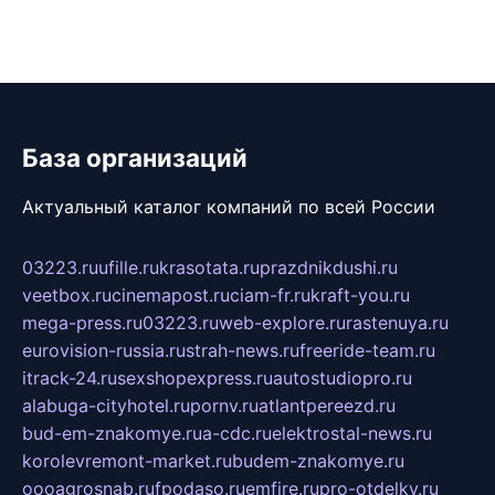
База организаций
Актуальный каталог компаний по всей России
03223.ru
ufille.ru
krasotata.ru
prazdnikdushi.ru
veetbox.ru
cinemapost.ru
ciam-fr.ru
kraft-you.ru
mega-press.ru
03223.ru
web-explore.ru
rastenuya.ru
eurovision-russia.ru
strah-news.ru
freeride-team.ru
itrack-24.ru
sexshopexpress.ru
autostudiopro.ru
alabuga-cityhotel.ru
pornv.ru
atlantpereezd.ru
bud-em-znakomye.ru
a-cdc.ru
elektrostal-news.ru
korolevremont-market.ru
budem-znakomye.ru
oooagrosnab.ru
fpodaso.ru
emfire.ru
pro-otdelky.ru