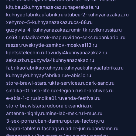
kitubeu2kuhnyanazakaz.ru
naperekate.ru
kuhnyaofabrikaufabrik.ru
kitubeu-2-kuhnyanazakaz.ru
xehyroo-5-kuhnyanazakaz.ru
cs-68.ru
guzywia-4-kuhnyanazakaz.ru
mir-tk.ru
vlknrussia.ru
cs68.ru
vladivostok-map.ru
video-seks.ru
bankaribi.ru
raszar.ru
vskrytie-zamkov-moskva113.ru
lipetsktelecom.ru
tovudyi4kuhnyanazakaz.ru
seksuzb.ru
guzywia4kuhnyanazakaz.ru
fabrikaofabrikaokuhny.ru
kuhnyaekuhnyaafabrika.ru
kuhnyaykuhnyayfabrika.ru
e-abis1c.ru
store-brawl-stars.ru
kts-services.ru
dark-sand.ru
sindika-01.ru
sp-life.ru
x-legion.ru
sib-archives.ru
e-abis-1-c.ru
sindika01.ru
venda-festival.ru
store-brawlstars.ru
dooraleksandria.ru
antenna-highly.ru
mine-lab-msk.ru
1-mus.ru
3-sex-porn.ru
ban-damn.ru
purse-factory.ru
viagra-tablet.ru
fasbags.ru
adler-jun.ru
bandamn.ru
fincontech.ru
3sexporn.ru
1mus.ru
darksand.ru