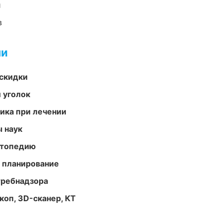
и
в
ми
скидки
 уголок
тика при лечении
ы наук
ортопедию
 планирование
требнадзора
оп, 3D-сканер, КТ