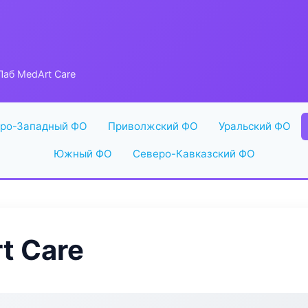
аб MedArt Care
ро-Западный ФО
Приволжский ФО
Уральский ФО
Южный ФО
Северо-Кавказский ФО
t Care