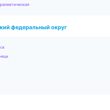
ерапевтическая
ский федеральный округ
рск
нецк