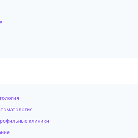
к
тология
стоматология
профильные клиники
ание