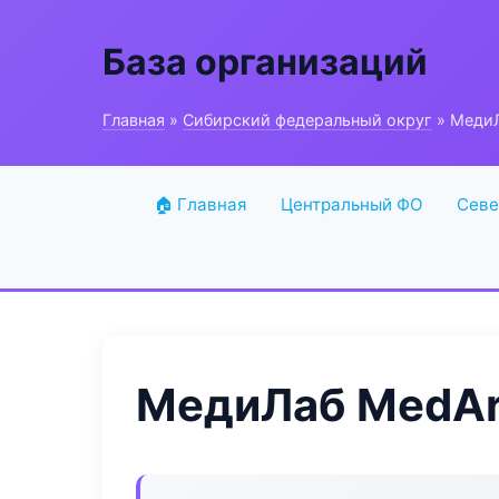
База организаций
Главная
»
Сибирский федеральный округ
» МедиЛ
🏠 Главная
Центральный ФО
Севе
МедиЛаб MedAr