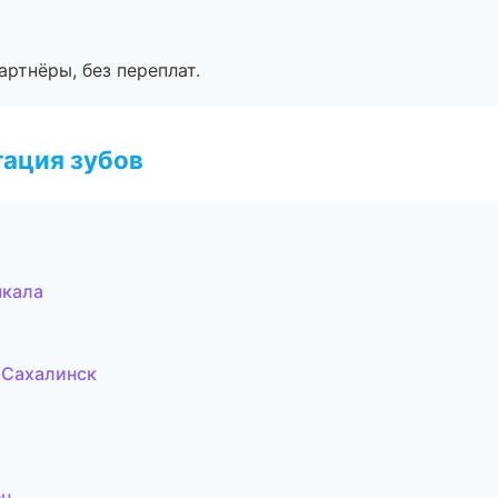
артнёры, без переплат.
ация зубов
чкала
-Сахалинск
ец