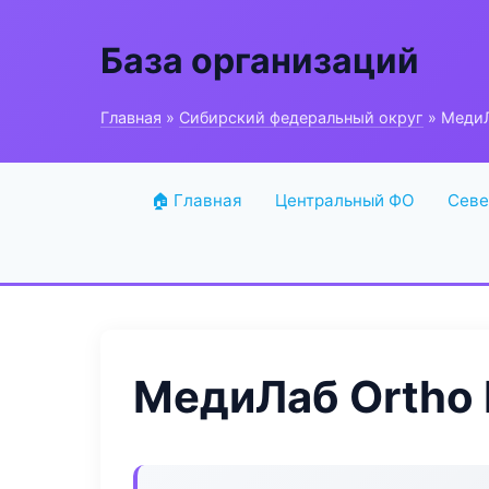
База организаций
Главная
»
Сибирский федеральный округ
» МедиЛ
🏠 Главная
Центральный ФО
Севе
МедиЛаб Ortho