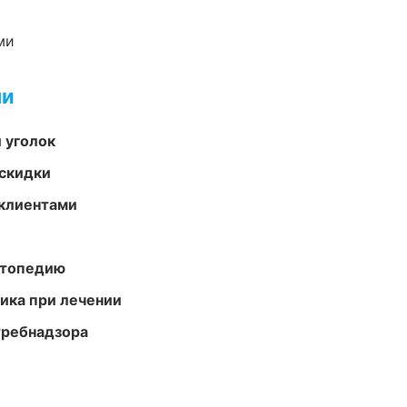
ми
ми
 уголок
скидки
 клиентами
ортопедию
тика при лечении
требнадзора