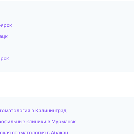
оярск
ецк
ирск
стоматология в Калининград
рофильные клиники в Мурманск
ская стоматология в Абакан