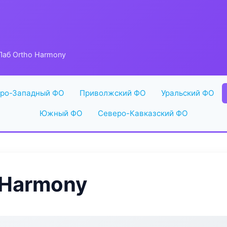
аб Ortho Harmony
ро-Западный ФО
Приволжский ФО
Уральский ФО
Южный ФО
Северо-Кавказский ФО
 Harmony