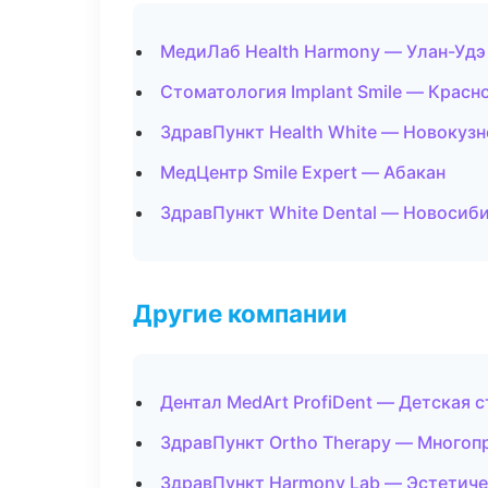
МедиЛаб Health Harmony — Улан-Удэ
Стоматология Implant Smile — Красн
ЗдравПункт Health White — Новокузн
МедЦентр Smile Expert — Абакан
ЗдравПункт White Dental — Новосиб
Другие компании
Дентал MedArt ProfiDent — Детская 
ЗдравПункт Ortho Therapy — Многоп
ЗдравПункт Harmony Lab — Эстетиче