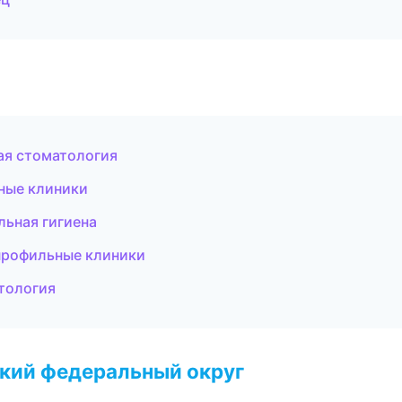
ая стоматология
ьные клиники
льная гигиена
профильные клиники
атология
ский федеральный округ