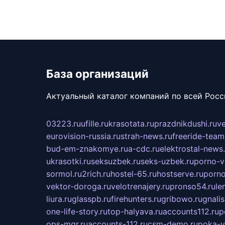
База организаций
Актуальный каталог компаний по всей Рос
03223.ru
ufille.ru
krasotata.ru
prazdnikdushi.ru
v
eurovision-russia.ru
strah-news.ru
freeride-team
bud-em-znakomye.ru
a-cdc.ru
elektrostal-news.
ukrasotki.ru
seksuzbek.ru
seks-uzbek.ru
porno-v
sormol.ru
2rich.ru
hostel-65.ru
hostserve.ru
porno
vektor-doroga.ru
velotrenajery.ru
pronso54.ru
le
liura.ru
glasspb.ru
firehunters.ru
gribowo.ru
gnalis
one-life-story.ru
top-halyava.ru
accounts112.ru
p
ops-mgr.ru
accounts-112.ru
csm-demo.ru
poka-v