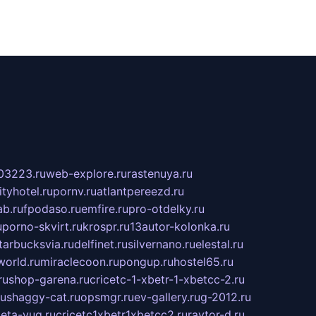
03223.ru
web-explore.ru
rastenuya.ru
tyhotel.ru
pornv.ru
atlantpereezd.ru
b.ru
fpodaso.ru
emfire.ru
pro-otdelky.ru
u
porno-skvirt.ru
krospr.ru
13autor-kolonka.ru
tarbucksvia.ru
delfinet.ru
silvernano.ru
elestal.ru
world.ru
miraclecoon.ru
pongup.ru
hostel65.ru
ru
shop-garena.ru
cricetc-1-xbetr-1-xbetcc-2.ru
ru
shaggy-cat.ru
opsmgr.ru
ev-gallery.ru
g-2012.ru
ieta-yug.ru
cricetc1xbetr1xbetcc2.ru
raytor-d.ru