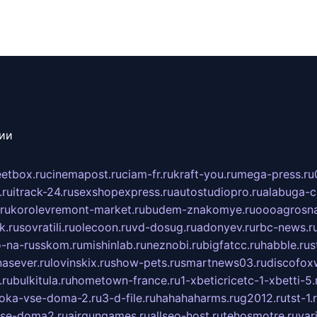
сии
eetbox.ru
cinemapost.ru
ciam-fr.ru
kraft-you.ru
mega-press.ru
.ru
itrack-24.ru
sexshopexpress.ru
autostudiopro.ru
alabuga-ci
ru
korolevremont-market.ru
budem-znakomye.ru
oooagrosna
k.ru
sovratili.ru
olecoon.ru
vd-dosug.ru
adonyev.ru
rbc-news.r
-na-russkom.ru
mishinlab.ru
neznobi.ru
bigfatcc.ru
habble.ru
s
nasever.ru
lovinskix.ru
show-pets.ru
smartnews03.ru
discofox
.ru
bulkitula.ru
hometown-france.ru
1-xbeticricetc-1-xbetti-5.
oka-vse-doma-2.ru
3-d-file.ru
hahahaharms.ru
g2012.ru
tst-1.
se-doma2.ru
airgungames.ru
allseo-host.ru
tehosmotre.ru
var