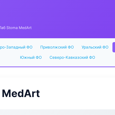
аб Stoma MedArt
ро-Западный ФО
Приволжский ФО
Уральский ФО
Южный ФО
Северо-Кавказский ФО
 MedArt