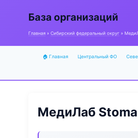
База организаций
Главная
»
Сибирский федеральный округ
» МедиЛ
🏠 Главная
Центральный ФО
Севе
МедиЛаб Stoma