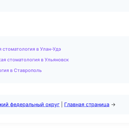
я стоматология в Улан-Удэ
кая стоматология в Ульяновск
огия в Ставрополь
ский федеральный округ
|
Главная страница
→