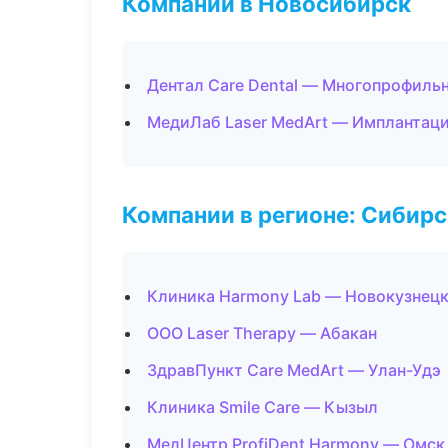
Компании в Новосибирск
Дентал Care Dental — Многопрофиль
МедиЛаб Laser MedArt — Имплантаци
Компании в регионе: Сибир
Клиника Harmony Lab — Новокузнец
ООО Laser Therapy — Абакан
ЗдравПункт Care MedArt — Улан-Удэ
Клиника Smile Care — Кызыл
МедЦентр ProfiDent Harmony — Омск