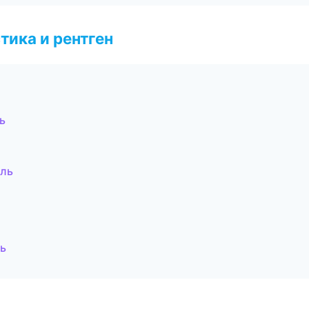
тика и рентген
ь
оль
ль