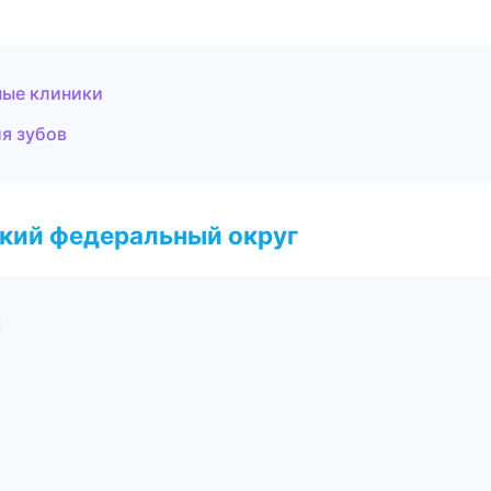
ные клиники
я зубов
ский федеральный округ
к