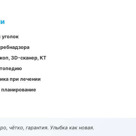
ми
 уголок
требнадзора
оп, 3D-сканер, КТ
ортопедию
тика при лечении
 планирование
о, чётко, гарантия. Улыбка как новая.