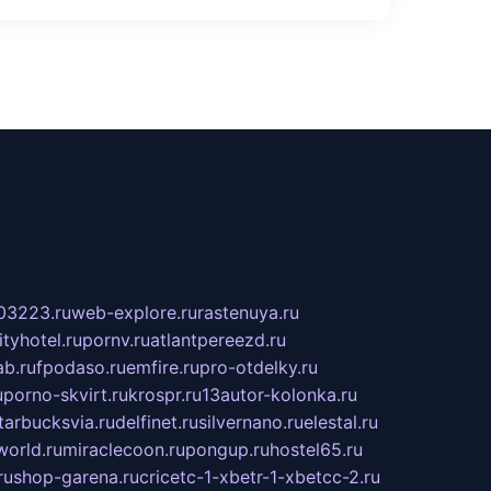
03223.ru
web-explore.ru
rastenuya.ru
tyhotel.ru
pornv.ru
atlantpereezd.ru
b.ru
fpodaso.ru
emfire.ru
pro-otdelky.ru
u
porno-skvirt.ru
krospr.ru
13autor-kolonka.ru
tarbucksvia.ru
delfinet.ru
silvernano.ru
elestal.ru
world.ru
miraclecoon.ru
pongup.ru
hostel65.ru
ru
shop-garena.ru
cricetc-1-xbetr-1-xbetcc-2.ru