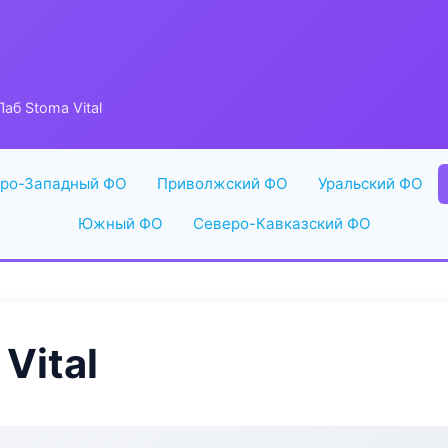
аб Stoma Vital
ро-Западный ФО
Приволжский ФО
Уральский ФО
Южный ФО
Северо-Кавказский ФО
Vital