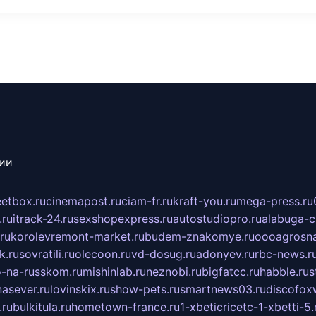
сии
eetbox.ru
cinemapost.ru
ciam-fr.ru
kraft-you.ru
mega-press.ru
.ru
itrack-24.ru
sexshopexpress.ru
autostudiopro.ru
alabuga-ci
ru
korolevremont-market.ru
budem-znakomye.ru
oooagrosna
k.ru
sovratili.ru
olecoon.ru
vd-dosug.ru
adonyev.ru
rbc-news.r
-na-russkom.ru
mishinlab.ru
neznobi.ru
bigfatcc.ru
habble.ru
s
nasever.ru
lovinskix.ru
show-pets.ru
smartnews03.ru
discofox
.ru
bulkitula.ru
hometown-france.ru
1-xbeticricetc-1-xbetti-5.