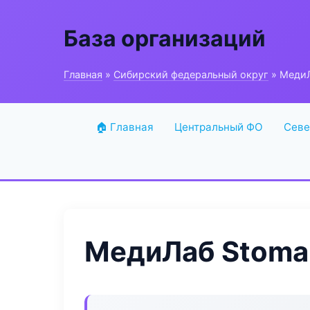
База организаций
Главная
»
Сибирский федеральный округ
» МедиЛ
🏠 Главная
Центральный ФО
Севе
МедиЛаб Stoma 