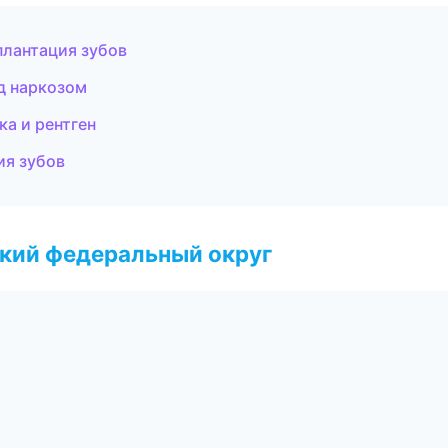
плантация зубов
д наркозом
а и рентген
ия зубов
ский федеральный округ