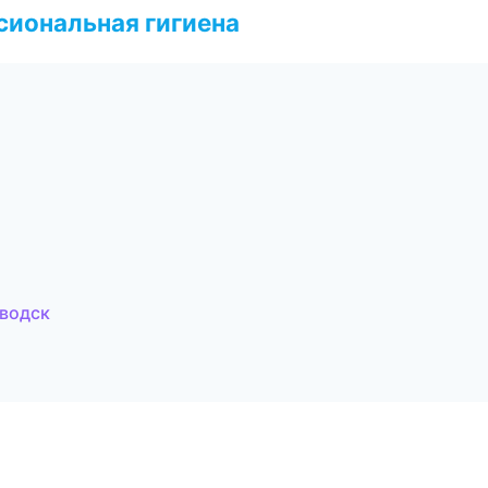
иональная гигиена
аводск