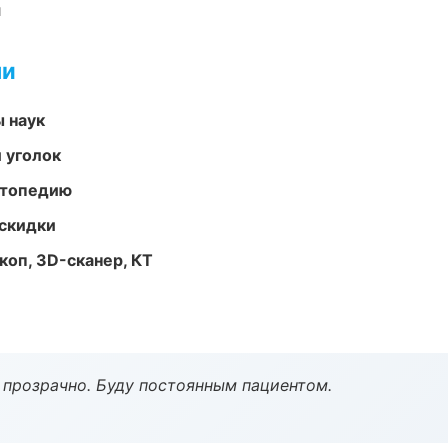
и
ми
ы наук
 уголок
ортопедию
скидки
оп, 3D-сканер, КТ
ё прозрачно. Буду постоянным пациентом.