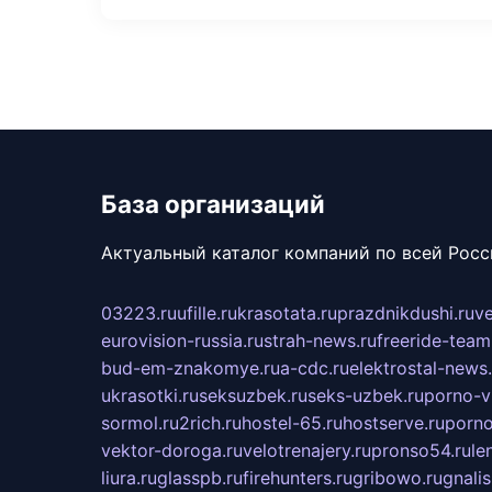
База организаций
Актуальный каталог компаний по всей Рос
03223.ru
ufille.ru
krasotata.ru
prazdnikdushi.ru
v
eurovision-russia.ru
strah-news.ru
freeride-team
bud-em-znakomye.ru
a-cdc.ru
elektrostal-news.
ukrasotki.ru
seksuzbek.ru
seks-uzbek.ru
porno-v
sormol.ru
2rich.ru
hostel-65.ru
hostserve.ru
porno
vektor-doroga.ru
velotrenajery.ru
pronso54.ru
le
liura.ru
glasspb.ru
firehunters.ru
gribowo.ru
gnalis