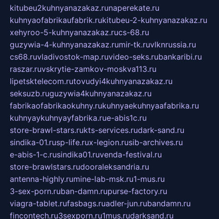
kitubeu2kuhnyanazakaz.ru
naperekate.ru
kuhnyaofabrikaufabrik.ru
kitubeu-2-kuhnyanazakaz.ru
xehyroo-5-kuhnyanazakaz.ru
cs-68.ru
guzywia-4-kuhnyanazakaz.ru
mir-tk.ru
vlknrussia.ru
cs68.ru
vladivostok-map.ru
video-seks.ru
bankaribi.ru
raszar.ru
vskrytie-zamkov-moskva113.ru
lipetsktelecom.ru
tovudyi4kuhnyanazakaz.ru
seksuzb.ru
guzywia4kuhnyanazakaz.ru
fabrikaofabrikaokuhny.ru
kuhnyaekuhnyaafabrika.ru
kuhnyaykuhnyayfabrika.ru
e-abis1c.ru
store-brawl-stars.ru
kts-services.ru
dark-sand.ru
sindika-01.ru
sp-life.ru
x-legion.ru
sib-archives.ru
e-abis-1-c.ru
sindika01.ru
venda-festival.ru
store-brawlstars.ru
dooraleksandria.ru
antenna-highly.ru
mine-lab-msk.ru
1-mus.ru
3-sex-porn.ru
ban-damn.ru
purse-factory.ru
viagra-tablet.ru
fasbags.ru
adler-jun.ru
bandamn.ru
fincontech.ru
3sexporn.ru
1mus.ru
darksand.ru