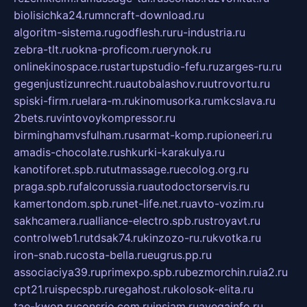
biolisichka24.ru
mncraft-download.ru
algoritm-sistema.ru
godflesh.ru
ru-industria.ru
zebra-tlt.ru
okna-proficom.ru
erynok.ru
onlinekinospace.ru
startupstudio-fefu.ru
zarges-ru.ru
gegenjustizunrecht.ru
autobalashov.ru
utrovortu.ru
spiski-firm.ru
elara-m.ru
kinomusorka.ru
mkcslava.ru
2bets.ru
vintovoykompressor.ru
birminghamvsfulham.ru
sarmat-komp.ru
pioneeri.ru
amadis-chocolate.ru
shkurki-karakulya.ru
kanotiforet.spb.ru
tutmassage.ru
ecolog.org.ru
praga.spb.ru
falcorussia.ru
autodoctorservis.ru
kamertondom.spb.ru
net-life.net.ru
avto-vozim.ru
sakhcamera.ru
alliance-electro.spb.ru
stroyavt.ru
controlweb1.ru
tdsak74.ru
kinzozo-ru.ru
kvotka.ru
iron-snab.ru
costa-bella.ru
eugrus.pp.ru
associaciya39.ru
primexpo.spb.ru
bezmorchin.ru
ia2.ru
cpt21.ru
ispecspb.ru
regahost.ru
kolosok-elita.ru
tae-kwon.ru
consrio.com.ru
insiam.ru
avegainfo.ru