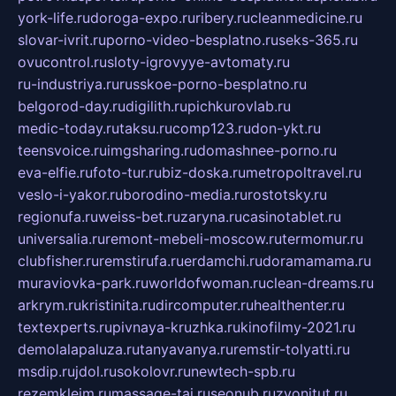
york-life.ru
doroga-expo.ru
ribery.ru
cleanmedicine.ru
slovar-ivrit.ru
porno-video-besplatno.ru
seks-365.ru
ovucontrol.ru
sloty-igrovyye-avtomaty.ru
ru-industriya.ru
russkoe-porno-besplatno.ru
belgorod-day.ru
digilith.ru
pichkurovlab.ru
medic-today.ru
taksu.ru
comp123.ru
don-ykt.ru
teensvoice.ru
imgsharing.ru
domashnee-porno.ru
eva-elfie.ru
foto-tur.ru
biz-doska.ru
metropoltravel.ru
veslo-i-yakor.ru
borodino-media.ru
rostotsky.ru
regionufa.ru
weiss-bet.ru
zaryna.ru
casinotablet.ru
universalia.ru
remont-mebeli-moscow.ru
termomur.ru
clubfisher.ru
remstirufa.ru
erdamchi.ru
doramamama.ru
muraviovka-park.ru
worldofwoman.ru
clean-dreams.ru
arkrym.ru
kristinita.ru
dircomputer.ru
healthenter.ru
textexperts.ru
pivnaya-kruzhka.ru
kinofilmy-2021.ru
demolalapaluza.ru
tanyavanya.ru
remstir-tolyatti.ru
msdip.ru
jdol.ru
sokolovr.ru
newtech-spb.ru
rezemkleim.ru
massage-tai.ru
seonub.ru
zvonitut.ru