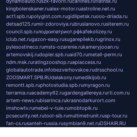
dynamoauto.ru
szk-favorit.ru
carlines.ru
flatnsk.ru
kingbolenskaner.ru
alex-motor.ru
astroline.net.ru
act1.spb.ru
polyglot.com.ru
gidlipetsk.ru
ooo-driada.ru
detsad125.ru
mir-zdoroviya.ru
bruslanovo.ru
siterem.ru
council.spb.ru
лодкипатриот.рф
kafekolizey.ru
iclub.net.ru
gazon-easy.ru
sugarepilekb.ru
grinox.ru
pylesostineco.ru
msts-ozarenie.ru
kameryjooan.ru
artemovskij.ru
dopler.spb.ru
aid70.ru
metall-perm.ru
ndm.msk.ru
ratingzooshop.ru
apiaccess.ru
globalautotrade.info
bezverhovskoe.ru
drsschool.ru
ZOOSMART.SPB.RU
dalakony.ru
medikijob.ru
remontt.spb.ru
photostudia.spb.ru
myragon.ru
terramia.ru
academy62.ru
gardengallereya.ru
rti.com.ru
artem-news.ru
biserinca.ru
krasnodarkurort.com
imshowtv.ru
mebel-v-tule.ru
mobtopik.ru
pcsecurity.net.ru
tool-sib.ru
multimetrunit.ru
sp-tour.ru
fan-cs.ru
santeh-russia.ru
symbian9.net.ru
DSHAIR.RU
tmmotors.spb.ru
xjocuricopii.com
musavtomat.msk.ru