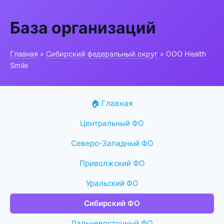
База организаций
Главная
»
Сибирский федеральный округ
» ООО Health
Smile
🏠 Главная
Центральный ФО
Северо-Западный ФО
Приволжский ФО
Уральский ФО
Сибирский ФО
Дальневосточный ФО