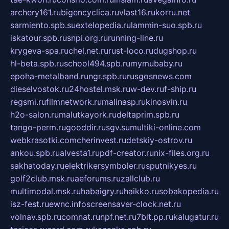
archery161.ru
bigencyclica.ru
vlast16.ru
korru.net
sarmiento.spb.su
extelopedia.ru
lammin-suo.spb.ru
iskatour.spb.ru
snpi.org.ru
running-line.ru
krygeva-spa.ru
chel.net.ru
rust-loco.ru
dugshop.ru
hl-beta.spb.ru
school494.spb.ru
mymubaby.ru
epoha-metalband.ru
ngr.spb.ru
rusgosnews.com
dieselvostok.ru
24hostel.msk.ru
w-dev.ru
f-ship.ru
regsmi.ru
filmnetwork.ru
malinasp.ru
kinosvin.ru
h2o-salon.ru
malutkayork.ru
deltaprim.spb.ru
tango-perm.ru
gooddir.ru
sgv.su
multiki-online.com
webkrasotki.com
cherinvest.ru
detskiy-ostrov.ru
ankou.spb.ru
alvesta1.ru
pdf-creator.ru
nix-files.org.ru
sakhatoday.ru
elektrikersymboler.ru
sputnikyes.ru
golf2club.msk.ru
aeforums.ru
zallclub.ru
multimodal.msk.ru
habaigry.ru
haikko.ru
sobakopedia.ru
isz-fest.ru
ewnc.info
screensaver-clock.net.ru
volnav.spb.ru
comnat.ru
npf.net.ru
7bit.pp.ru
kalugatur.ru