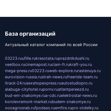
База организаций
Актуальный каталог компаний по всей России
03223.ru
ufille.ru
krasotata.ru
prazdnikdushi.ru
veetbox.ru
cinemapost.ru
ciam-fr.ru
kraft-you.ru
mega-press.ru
03223.ru
web-explore.ru
rastenuya.ru
eurovision-russia.ru
strah-news.ru
freeride-team.ru
itrack-24.ru
sexshopexpress.ru
autostudiopro.ru
alabuga-cityhotel.ru
pornv.ru
atlantpereezd.ru
bud-em-znakomye.ru
a-cdc.ru
elektrostal-news.ru
korolevremont-market.ru
budem-znakomye.ru
oooagrosnab.ru
fpodaso.ru
emfire.ru
pro-otdelky.ru