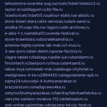
tehosmotre.ru
varieta-yug.ru
cricetc1xbetr1xbetcc2.ru
raytor-d.ru
atillagunn.ru
3d-file.ru
1xbeticricetc1xbetti5.ru
uafoot-statti.ru
e-abis1c.ru
store-brawl-stars.ru
kts-services.ru
dark-sand.ru
sindika-01.ru
sp-life.ru
x-legion.ru
sib-archives.ru
e-abis-1-c.ru
sindika01.ru
venda-festival.ru
store-brawlstars.ru
dooraleksandria.ru
antenna-highly.ru
mine-lab-msk.ru
1-mus.ru
3-sex-porn.ru
ban-damn.ru
purse-factory.ru
viagra-tablet.ru
fasbags.ru
adler-jun.ru
bandamn.ru
fincontech.ru
3sexporn.ru
1mus.ru
darksand.ru
rebus-toys.ru
minelab-msk.ru
alabuga-cityhotel.ru
medsprawo-4-ka.ru
2864420.ru
blagodarenie-spb.ru
zajmy24.ru
tovudyi-4-kuhnyanazakaz.ru
brazzerscom.ru
medsprawo4ka.ru
xehyroo5kuhnyanazakaz.ru
fabrikayfabrikaefabrika.ru
vskrytie-zamkov-moskva-113.ru
biletnadom.ru
zed-online.ru
pimchax.ru
brazzers-hd.ru
z-host.ru