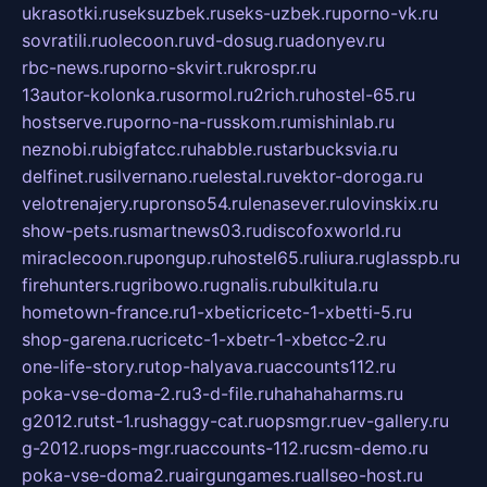
ukrasotki.ru
seksuzbek.ru
seks-uzbek.ru
porno-vk.ru
sovratili.ru
olecoon.ru
vd-dosug.ru
adonyev.ru
rbc-news.ru
porno-skvirt.ru
krospr.ru
13autor-kolonka.ru
sormol.ru
2rich.ru
hostel-65.ru
hostserve.ru
porno-na-russkom.ru
mishinlab.ru
neznobi.ru
bigfatcc.ru
habble.ru
starbucksvia.ru
delfinet.ru
silvernano.ru
elestal.ru
vektor-doroga.ru
velotrenajery.ru
pronso54.ru
lenasever.ru
lovinskix.ru
show-pets.ru
smartnews03.ru
discofoxworld.ru
miraclecoon.ru
pongup.ru
hostel65.ru
liura.ru
glasspb.ru
firehunters.ru
gribowo.ru
gnalis.ru
bulkitula.ru
hometown-france.ru
1-xbeticricetc-1-xbetti-5.ru
shop-garena.ru
cricetc-1-xbetr-1-xbetcc-2.ru
one-life-story.ru
top-halyava.ru
accounts112.ru
poka-vse-doma-2.ru
3-d-file.ru
hahahaharms.ru
g2012.ru
tst-1.ru
shaggy-cat.ru
opsmgr.ru
ev-gallery.ru
g-2012.ru
ops-mgr.ru
accounts-112.ru
csm-demo.ru
poka-vse-doma2.ru
airgungames.ru
allseo-host.ru