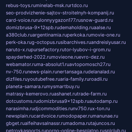
rebus-toys.ru
minelab-msk.ru
rtdco.ru
seo-prodvizhenie-sajtov-stroitelnyh-kompanij.ru
card-voice.ru
rulonnyygazon177.ru
snow-guard.ru
domizbrusa-9x12spb.ru
demaholding.ru
aalse.ru
a380club.ru
argentinamia.ru
perkoka.ru
movie-one.ru
perk-oka.ru
g-octopus.ru
sibarchives.ru
andreislyusar.ru
naruto-x.ru
pursefactory.ru
tor-lyubov-i-grom.ru
spayderhed-2022.ru
movieone.ru
evro-dez.ru
webamator.ru
ma-absolut1.ru
avtopomosch27.ru
nv-750.ru
news-plain.ru
nertansaga.ru
delanalad.ru
dizfiles.ru
youtubefree.ru
aria-family.ru
roadli.ru
planeta-samara.ru
mysmartbuy.ru
matrasy-kemerovo.ru
ashanet.ru
trade-farm.ru
dotcustoms.ru
domizbrusa9x12spb.ru
autodamp.ru
narasimha.ru
djcommodities.ru
nv750.ru
x-ton.ru
newsplain.ru
cardvoice.ru
modopaper.ru
manunae.ru
gbget.ru
alfeihavsalnassr.ru
madoma.ru
tajuncos.ru
petrovkasports.ru
porno-online-besplatno.ru
splclub.ru