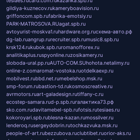
tesiaes.ru
card.com.ru
kazanka.spb.ru
gildiya-kuznecov.ru
kameryboavision.ru
griffoncom.spb.ru
fabrika-emotsiy.ru
PARK-MATROSOVA.RU
agat.spb.ru
avtoyurist-moskva1.ru
hardware.org.ru
схема-авто.рф
dg-lab.ru
angrup.ru
recruiter.spb.ru
music8.spb.ru
krsk124.ru
kubok.spb.ru
romanofforex.ru
analitikaplus.ru
spyonline.ru
zosikamery.ru
sloboda-ural.pp.ru
AUTO-COM.SU
hohota.net
alimy.ru
online-z.com
aromat-vostoka.ru
otdelkaexp.ru
mobilvest.ru
bbd.net.ru
mebelshop.msk.ru
smp-forum.ru
bastion-td.ru
kosmoscreative.ru
avrmotors.ru
art-galadesign.ru
tiffany-c.ru
ecostep-samara.ru
d-p.spb.ru
галактика73.рф
sko.com.ru
davitamebel-spb.ru
fotsis.ru
tesiaes.ru
kokoroyari.spb.ru
blesna-kazan.ru
mossilver.ru
lenderoq.ru
sergeydobrin.ru
tochkazvuka.msk.ru
people-of-art.ru
bezzubova.ru
clubtibet.ru
orior-aks.ru