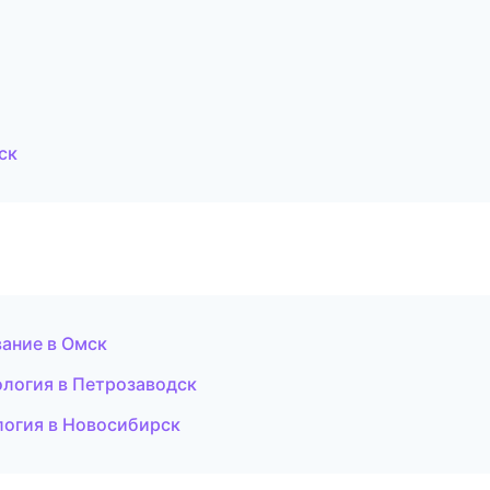
ск
вание в Омск
ология в Петрозаводск
логия в Новосибирск