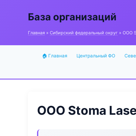
База организаций
Главная
»
Сибирский федеральный округ
» ООО S
🏠 Главная
Центральный ФО
Севе
ООО Stoma Lase