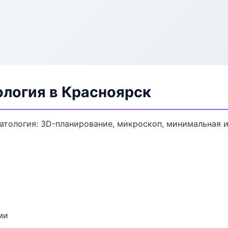
ология в Красноярск
атология: 3D-планирование, микроскоп, минимальная и
ми