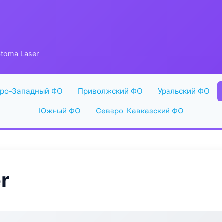
toma Laser
ро-Западный ФО
Приволжский ФО
Уральский ФО
Южный ФО
Северо-Кавказский ФО
r