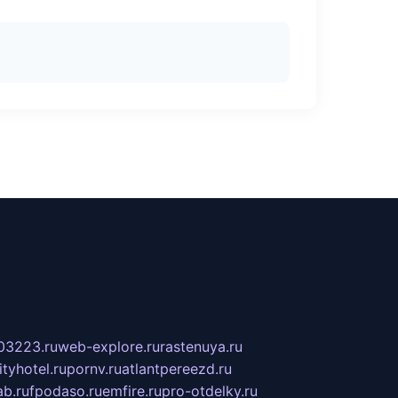
03223.ru
web-explore.ru
rastenuya.ru
tyhotel.ru
pornv.ru
atlantpereezd.ru
b.ru
fpodaso.ru
emfire.ru
pro-otdelky.ru