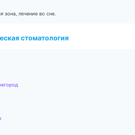
я зона, лечение во сне.
еская стоматология
овгород
к