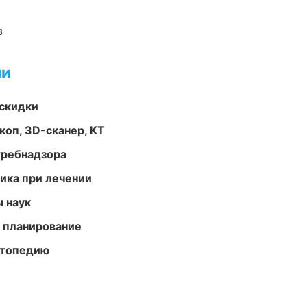
в
ми
скидки
оп, 3D-сканер, КТ
требнадзора
тика при лечении
ы наук
 планирование
ортопедию