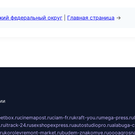
ский федеральный округ
|
Главная страница
→
сии
eetbox.ru
cinemapost.ru
ciam-fr.ru
kraft-you.ru
mega-press.ru
.ru
itrack-24.ru
sexshopexpress.ru
autostudiopro.ru
alabuga-ci
ru
korolevremont-market.ru
budem-znakomye.ru
oooagrosna