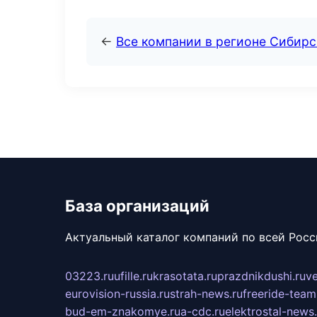
←
Все компании в регионе Сибир
База организаций
Актуальный каталог компаний по всей Рос
03223.ru
ufille.ru
krasotata.ru
prazdnikdushi.ru
v
eurovision-russia.ru
strah-news.ru
freeride-team
bud-em-znakomye.ru
a-cdc.ru
elektrostal-news.