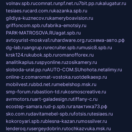
volnav.spb.ru
comnat.ru
npf.net.ru
7bit.pp.ru
kalugatur.ru
tesiaes.ru
card.com.ru
kazanka.spb.ru
gildiya-kuznecov.ru
kameryboavision.ru
griffoncom.spb.ru
fabrika-emotsiy.ru
PARK-MATROSOVA.RU
agat.spb.ru
avtoyurist-moskva1.ru
hardware.org.ru
схема-авто.рф
dg-lab.ru
angrup.ru
recruiter.spb.ru
music8.spb.ru
krsk124.ru
kubok.spb.ru
romanofforex.ru
analitikaplus.ru
spyonline.ru
zosikamery.ru
sloboda-ural.pp.ru
AUTO-COM.SU
hohota.net
alimy.ru
online-z.com
aromat-vostoka.ru
otdelkaexp.ru
mobilvest.ru
bbd.net.ru
mebelshop.msk.ru
smp-forum.ru
bastion-td.ru
kosmoscreative.ru
avrmotors.ru
art-galadesign.ru
tiffany-c.ru
ecostep-samara.ru
d-p.spb.ru
галактика73.рф
sko.com.ru
davitamebel-spb.ru
fotsis.ru
tesiaes.ru
kokoroyari.spb.ru
blesna-kazan.ru
mossilver.ru
lenderoq.ru
sergeydobrin.ru
tochkazvuka.msk.ru