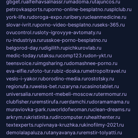
gbget.ru
alfeihavsalnassr.ru
madoma.ru
tajuncos.ru
petrovkasports.ru
porno-online-besplatno.ru
splclub.ru
york-life.ru
doroga-expo.ru
ribery.ru
cleanmedicine.ru
slovar-ivrit.ru
porno-video-besplatno.ru
seks-365.ru
ovucontrol.ru
sloty-igrovyye-avtomaty.ru
ru-industriya.ru
russkoe-porno-besplatno.ru
belgorod-day.ru
digilith.ru
pichkurovlab.ru
medic-today.ru
taksu.ru
comp123.ru
don-ykt.ru
teensvoice.ru
imgsharing.ru
domashnee-porno.ru
eva-elfie.ru
foto-tur.ru
biz-doska.ru
metropoltravel.ru
veslo-i-yakor.ru
borodino-media.ru
rostotsky.ru
regionufa.ru
weiss-bet.ru
zaryna.ru
casinotablet.ru
universalia.ru
remont-mebeli-moscow.ru
termomur.ru
clubfisher.ru
remstirufa.ru
erdamchi.ru
doramamama.ru
muraviovka-park.ru
worldofwoman.ru
clean-dreams.ru
arkrym.ru
kristinita.ru
dircomputer.ru
healthenter.ru
textexperts.ru
pivnaya-kruzhka.ru
kinofilmy-2021.ru
demolalapaluza.ru
tanyavanya.ru
remstir-tolyatti.ru