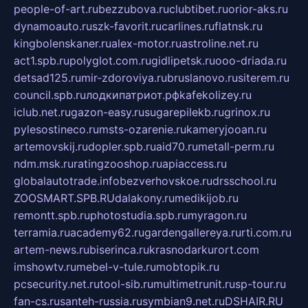
people-of-art.ru
bezzubova.ru
clubtibet.ru
orior-aks.ru
dynamoauto.ru
szk-favorit.ru
carlines.ru
flatnsk.ru
kingbolenskaner.ru
alex-motor.ru
astroline.net.ru
act1.spb.ru
polyglot.com.ru
gidlipetsk.ru
ooo-driada.ru
detsad125.ru
mir-zdoroviya.ru
bruslanovo.ru
siterem.ru
council.spb.ru
лодкипатриот.рф
kafekolizey.ru
iclub.net.ru
gazon-easy.ru
sugarepilekb.ru
grinox.ru
pylesostineco.ru
msts-ozarenie.ru
kameryjooan.ru
artemovskij.ru
dopler.spb.ru
aid70.ru
metall-perm.ru
ndm.msk.ru
ratingzooshop.ru
apiaccess.ru
globalautotrade.info
bezverhovskoe.ru
drsschool.ru
ZOOSMART.SPB.RU
dalakony.ru
medikijob.ru
remontt.spb.ru
photostudia.spb.ru
myragon.ru
terramia.ru
academy62.ru
gardengallereya.ru
rti.com.ru
artem-news.ru
biserinca.ru
krasnodarkurort.com
imshowtv.ru
mebel-v-tule.ru
mobtopik.ru
pcsecurity.net.ru
tool-sib.ru
multimetrunit.ru
sp-tour.ru
fan-cs.ru
santeh-russia.ru
symbian9.net.ru
DSHAIR.RU