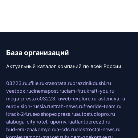
База организаций
Актуальный каталог компаний по всей России
03223.ru
ufille.ru
krasotata.ru
prazdnikdushi.ru
veetbox.ru
cinemapost.ru
ciam-fr.ru
kraft-you.ru
mega-press.ru
03223.ru
web-explore.ru
rastenuya.ru
eurovision-russia.ru
strah-news.ru
freeride-team.ru
itrack-24.ru
sexshopexpress.ru
autostudiopro.ru
alabuga-cityhotel.ru
pornv.ru
atlantpereezd.ru
bud-em-znakomye.ru
a-cdc.ru
elektrostal-news.ru
korolevremont-market.ru
budem-znakomye.ru