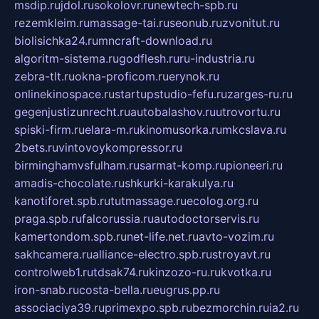
msdip.ru
jdol.ru
sokolovr.ru
newtech-spb.ru
rezemkleim.ru
massage-tai.ru
seonub.ru
zvonitut.ru
biolisichka24.ru
mncraft-download.ru
algoritm-sistema.ru
godflesh.ru
ru-industria.ru
zebra-tlt.ru
okna-proficom.ru
erynok.ru
onlinekinospace.ru
startupstudio-fefu.ru
zarges-ru.ru
gegenjustizunrecht.ru
autobalashov.ru
utrovortu.ru
spiski-firm.ru
elara-m.ru
kinomusorka.ru
mkcslava.ru
2bets.ru
vintovoykompressor.ru
birminghamvsfulham.ru
sarmat-komp.ru
pioneeri.ru
amadis-chocolate.ru
shkurki-karakulya.ru
kanotiforet.spb.ru
tutmassage.ru
ecolog.org.ru
praga.spb.ru
falcorussia.ru
autodoctorservis.ru
kamertondom.spb.ru
net-life.net.ru
avto-vozim.ru
sakhcamera.ru
alliance-electro.spb.ru
stroyavt.ru
controlweb1.ru
tdsak74.ru
kinzozo-ru.ru
kvotka.ru
iron-snab.ru
costa-bella.ru
eugrus.pp.ru
associaciya39.ru
primexpo.spb.ru
bezmorchin.ru
ia2.ru