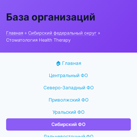
База организаций
Главная
»
Сибирский федеральный округ
»
Стоматология Health Therapy
🏠 Главная
Центральный ФО
Северо-Западный ФО
Приволжский ФО
Уральский ФО
Сибирский ФО
Дальневосточный ФО