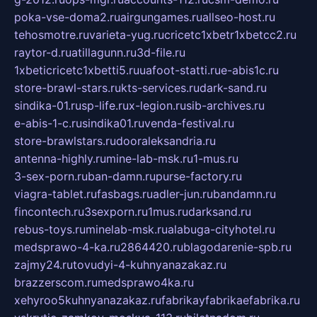
poka-vse-doma2.ru
airgungames.ru
allseo-host.ru
tehosmotre.ru
varieta-yug.ru
cricetc1xbetr1xbetcc2.ru
raytor-d.ru
atillagunn.ru
3d-file.ru
1xbeticricetc1xbetti5.ru
uafoot-statti.ru
e-abis1c.ru
store-brawl-stars.ru
kts-services.ru
dark-sand.ru
sindika-01.ru
sp-life.ru
x-legion.ru
sib-archives.ru
e-abis-1-c.ru
sindika01.ru
venda-festival.ru
store-brawlstars.ru
dooraleksandria.ru
antenna-highly.ru
mine-lab-msk.ru
1-mus.ru
3-sex-porn.ru
ban-damn.ru
purse-factory.ru
viagra-tablet.ru
fasbags.ru
adler-jun.ru
bandamn.ru
fincontech.ru
3sexporn.ru
1mus.ru
darksand.ru
rebus-toys.ru
minelab-msk.ru
alabuga-cityhotel.ru
medsprawo-4-ka.ru
2864420.ru
blagodarenie-spb.ru
zajmy24.ru
tovudyi-4-kuhnyanazakaz.ru
brazzerscom.ru
medsprawo4ka.ru
xehyroo5kuhnyanazakaz.ru
fabrikayfabrikaefabrika.ru