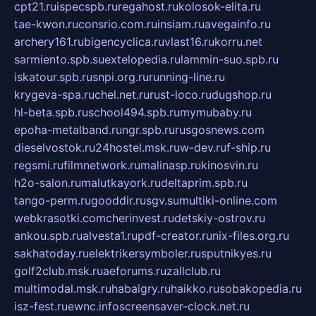
cpt21.ru
ispecspb.ru
regahost.ru
kolosok-elita.ru
tae-kwon.ru
consrio.com.ru
insiam.ru
avegainfo.ru
archery161.ru
bigencyclica.ru
vlast16.ru
korru.net
sarmiento.spb.su
extelopedia.ru
lammin-suo.spb.ru
iskatour.spb.ru
snpi.org.ru
running-line.ru
krygeva-spa.ru
chel.net.ru
rust-loco.ru
dugshop.ru
hl-beta.spb.ru
school494.spb.ru
mymubaby.ru
epoha-metalband.ru
ngr.spb.ru
rusgosnews.com
dieselvostok.ru
24hostel.msk.ru
w-dev.ru
f-ship.ru
regsmi.ru
filmnetwork.ru
malinasp.ru
kinosvin.ru
h2o-salon.ru
malutkayork.ru
deltaprim.spb.ru
tango-perm.ru
gooddir.ru
sgv.su
multiki-online.com
webkrasotki.com
cherinvest.ru
detskiy-ostrov.ru
ankou.spb.ru
alvesta1.ru
pdf-creator.ru
nix-files.org.ru
sakhatoday.ru
elektrikersymboler.ru
sputnikyes.ru
golf2club.msk.ru
aeforums.ru
zallclub.ru
multimodal.msk.ru
habaigry.ru
haikko.ru
sobakopedia.ru
isz-fest.ru
ewnc.info
screensaver-clock.net.ru