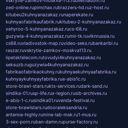
vskrytie-zamkov-moskva-113.ru
biletnadom.ru
zed-online.ru
pimchax.ru
brazzers-hd.ru
z-host.ru
kitubeu2kuhnyanazakaz.ru
naperekate.ru
kuhnyaofabrikaufabrik.ru
kitubeu-2-kuhnyanazakaz.ru
xehyroo-5-kuhnyanazakaz.ru
cs-68.ru
guzywia-4-kuhnyanazakaz.ru
mir-tk.ru
vlknrussia.ru
cs68.ru
vladivostok-map.ru
video-seks.ru
bankaribi.ru
raszar.ru
vskrytie-zamkov-moskva113.ru
lipetsktelecom.ru
tovudyi4kuhnyanazakaz.ru
seksuzb.ru
guzywia4kuhnyanazakaz.ru
fabrikaofabrikaokuhny.ru
kuhnyaekuhnyaafabrika.ru
kuhnyaykuhnyayfabrika.ru
e-abis1c.ru
store-brawl-stars.ru
kts-services.ru
dark-sand.ru
sindika-01.ru
sp-life.ru
x-legion.ru
sib-archives.ru
e-abis-1-c.ru
sindika01.ru
venda-festival.ru
store-brawlstars.ru
dooraleksandria.ru
antenna-highly.ru
mine-lab-msk.ru
1-mus.ru
3-sex-porn.ru
ban-damn.ru
purse-factory.ru