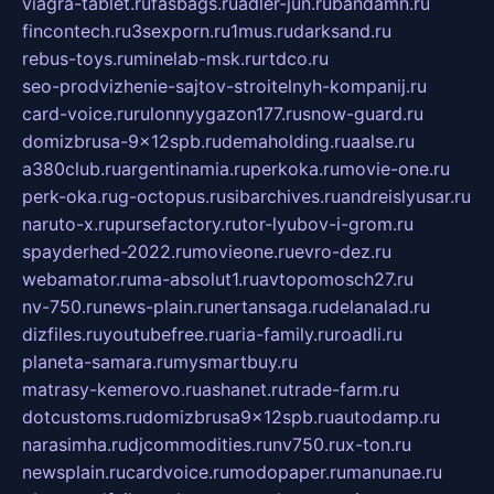
viagra-tablet.ru
fasbags.ru
adler-jun.ru
bandamn.ru
fincontech.ru
3sexporn.ru
1mus.ru
darksand.ru
rebus-toys.ru
minelab-msk.ru
rtdco.ru
seo-prodvizhenie-sajtov-stroitelnyh-kompanij.ru
card-voice.ru
rulonnyygazon177.ru
snow-guard.ru
domizbrusa-9x12spb.ru
demaholding.ru
aalse.ru
a380club.ru
argentinamia.ru
perkoka.ru
movie-one.ru
perk-oka.ru
g-octopus.ru
sibarchives.ru
andreislyusar.ru
naruto-x.ru
pursefactory.ru
tor-lyubov-i-grom.ru
spayderhed-2022.ru
movieone.ru
evro-dez.ru
webamator.ru
ma-absolut1.ru
avtopomosch27.ru
nv-750.ru
news-plain.ru
nertansaga.ru
delanalad.ru
dizfiles.ru
youtubefree.ru
aria-family.ru
roadli.ru
planeta-samara.ru
mysmartbuy.ru
matrasy-kemerovo.ru
ashanet.ru
trade-farm.ru
dotcustoms.ru
domizbrusa9x12spb.ru
autodamp.ru
narasimha.ru
djcommodities.ru
nv750.ru
x-ton.ru
newsplain.ru
cardvoice.ru
modopaper.ru
manunae.ru