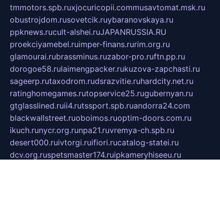
tmmotors.spb.ru
xjocuricopii.com
musavtomat.msk.ru
obustrojdom.ru
sovetcik.ru
ybaranovskaya.ru
ppknews.ru
cult-alshei.ru
JAPANRUSSIA.RU
proekciyamebel.ru
imper-finans.ru
rim.org.ru
glamourai.ru
brassminus.ru
zabor-pro.ru
ftn.pp.ru
dorogoe58.ru
laimengpacker.ru
kuzova-zapchasti.ru
sageerp.ru
taxodrom.ru
dsrazvitie.ru
hardcity.net.ru
ratinghomegames.ru
topservice25.ru
gubernyan.ru
gtglasslined.ru
ii4.ru
tssport.spb.ru
andorra24.com
blackwallstreet.ru
oboimos.ru
optim-doors.com.ru
ikuch.ru
nycr.org.ru
npa21.ru
vremya-ch.spb.ru
desert000.ru
ivtorgi.ru
ifiori.ru
catalog-statei.ru
dcv.org.ru
spetsmaster174.ru
ipkameryhiseeu.ru
dum26.ru
ruspol.spb.ru
fr-opendp.ru
kam-solnyshko.ru
cheyenne-arapaho.ru
sevzapmetal.spb.ru
ted-lapidus.spb.ru
parasite-eliminator.ru
sigma-complete.ru
modernworld.ru
dama-moda.ru
eholot-group.ru
sk-nvkz.ru
DRONGOLD.RU