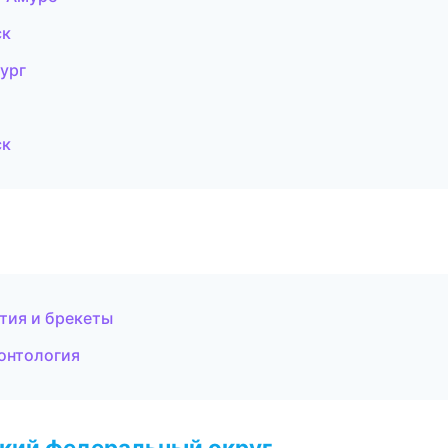
ск
ург
ск
тия и брекеты
донтология
ский федеральный округ