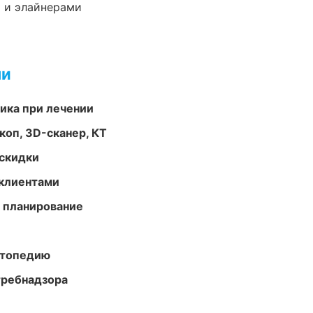
 и элайнерами
ми
тика при лечении
оп, 3D-сканер, КТ
скидки
 клиентами
 планирование
ортопедию
требнадзора