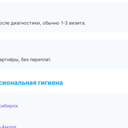
сле диагностики, обычно 1-3 визита.
артнёры, без переплат.
иональная гигиена
осибирск
а-Амуре