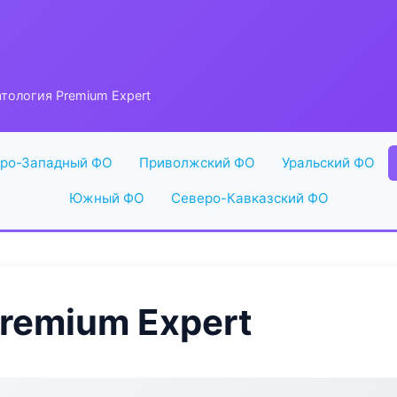
тология Premium Expert
ро-Западный ФО
Приволжский ФО
Уральский ФО
Южный ФО
Северо-Кавказский ФО
remium Expert