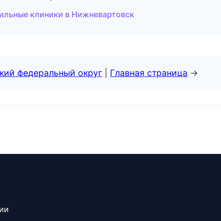
ильные клиники в Нижневартовск
ский федеральный округ
|
Главная страница
→
сии