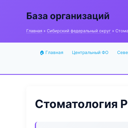
База организаций
Главная
»
Сибирский федеральный округ
» Стома
🏠 Главная
Центральный ФО
Севе
Стоматология P