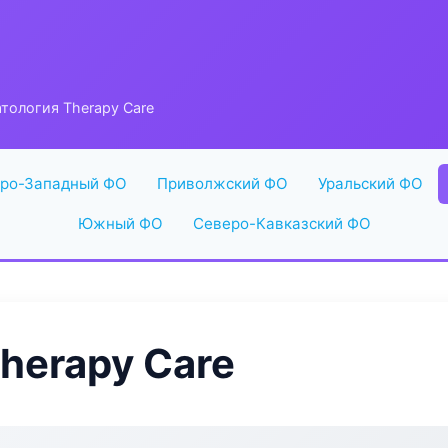
тология Therapy Care
ро-Западный ФО
Приволжский ФО
Уральский ФО
Южный ФО
Северо-Кавказский ФО
herapy Care