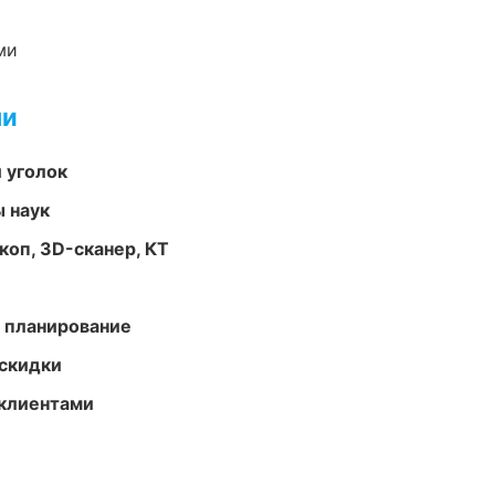
ми
ми
 уголок
ы наук
оп, 3D-сканер, КТ
 планирование
скидки
 клиентами