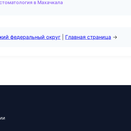
 стоматология в Махачкала
ский федеральный округ
|
Главная страница
→
сии