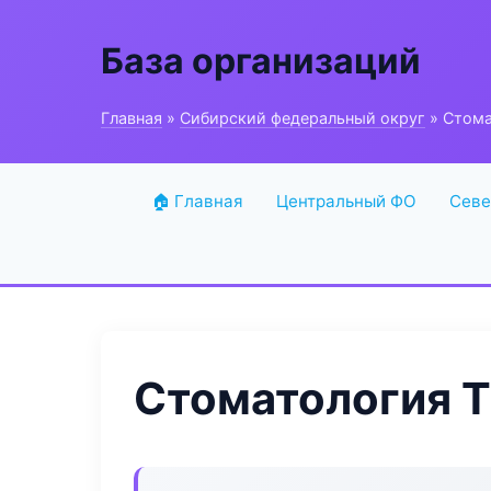
База организаций
Главная
»
Сибирский федеральный округ
» Стома
🏠 Главная
Центральный ФО
Севе
Стоматология T