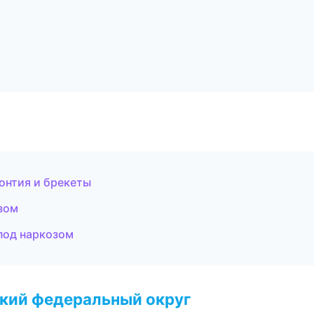
онтия и брекеты
зом
под наркозом
ский федеральный округ