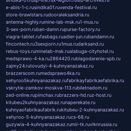
sindika-01.ru
sp-life.ru
x-legion.ru
sib-archives.ru
e-abis-1-c.ru
sindika01.ru
venda-festival.ru
store-brawlstars.ru
dooraleksandria.ru
antenna-highly.ru
mine-lab-msk.ru
1-mus.ru
3-sex-porn.ru
ban-damn.ru
purse-factory.ru
viagra-tablet.ru
fasbags.ru
adler-jun.ru
bandamn.ru
fincontech.ru
3sexporn.ru
1mus.ru
darksand.ru
rebus-toys.ru
minelab-msk.ru
alabuga-cityhotel.ru
medsprawo-4-ka.ru
2864420.ru
blagodarenie-spb.ru
zajmy24.ru
tovudyi-4-kuhnyanazakaz.ru
brazzerscom.ru
medsprawo4ka.ru
xehyroo5kuhnyanazakaz.ru
fabrikayfabrikaefabrika.ru
vskrytie-zamkov-moskva-113.ru
biletnadom.ru
zed-online.ru
pimchax.ru
brazzers-hd.ru
z-host.ru
kitubeu2kuhnyanazakaz.ru
naperekate.ru
kuhnyaofabrikaufabrik.ru
kitubeu-2-kuhnyanazakaz.ru
xehyroo-5-kuhnyanazakaz.ru
cs-68.ru
guzywia-4-kuhnyanazakaz.ru
mir-tk.ru
vlknrussia.ru