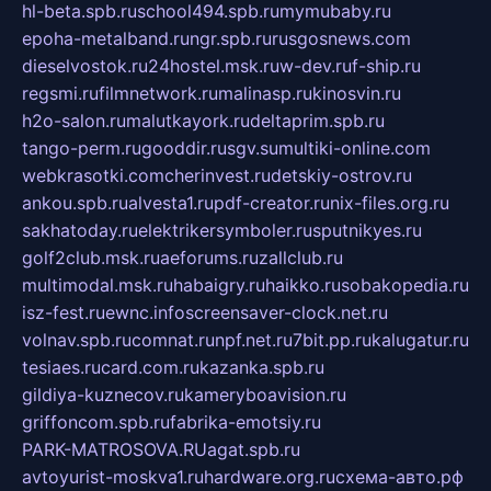
hl-beta.spb.ru
school494.spb.ru
mymubaby.ru
epoha-metalband.ru
ngr.spb.ru
rusgosnews.com
dieselvostok.ru
24hostel.msk.ru
w-dev.ru
f-ship.ru
regsmi.ru
filmnetwork.ru
malinasp.ru
kinosvin.ru
h2o-salon.ru
malutkayork.ru
deltaprim.spb.ru
tango-perm.ru
gooddir.ru
sgv.su
multiki-online.com
webkrasotki.com
cherinvest.ru
detskiy-ostrov.ru
ankou.spb.ru
alvesta1.ru
pdf-creator.ru
nix-files.org.ru
sakhatoday.ru
elektrikersymboler.ru
sputnikyes.ru
golf2club.msk.ru
aeforums.ru
zallclub.ru
multimodal.msk.ru
habaigry.ru
haikko.ru
sobakopedia.ru
isz-fest.ru
ewnc.info
screensaver-clock.net.ru
volnav.spb.ru
comnat.ru
npf.net.ru
7bit.pp.ru
kalugatur.ru
tesiaes.ru
card.com.ru
kazanka.spb.ru
gildiya-kuznecov.ru
kameryboavision.ru
griffoncom.spb.ru
fabrika-emotsiy.ru
PARK-MATROSOVA.RU
agat.spb.ru
avtoyurist-moskva1.ru
hardware.org.ru
схема-авто.рф