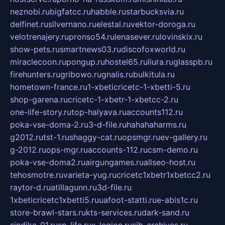
neznobi.ru
bigfatcc.ru
habble.ru
starbucksvia.ru
delfinet.ru
silvernano.ru
elestal.ru
vektor-doroga.ru
velotrenajery.ru
pronso54.ru
lenasever.ru
lovinskix.ru
show-pets.ru
smartnews03.ru
discofoxworld.ru
miraclecoon.ru
pongup.ru
hostel65.ru
liura.ru
glasspb.ru
firehunters.ru
gribowo.ru
gnalis.ru
bulkitula.ru
hometown-france.ru
1-xbeticricetc-1-xbetti-5.ru
shop-garena.ru
cricetc-1-xbetr-1-xbetcc-2.ru
one-life-story.ru
top-halyava.ru
accounts112.ru
poka-vse-doma-2.ru
3-d-file.ru
hahahaharms.ru
g2012.ru
tst-1.ru
shaggy-cat.ru
opsmgr.ru
ev-gallery.ru
g-2012.ru
ops-mgr.ru
accounts-112.ru
csm-demo.ru
poka-vse-doma2.ru
airgungames.ru
allseo-host.ru
tehosmotre.ru
varieta-yug.ru
cricetc1xbetr1xbetcc2.ru
raytor-d.ru
atillagunn.ru
3d-file.ru
1xbeticricetc1xbetti5.ru
uafoot-statti.ru
e-abis1c.ru
store-brawl-stars.ru
kts-services.ru
dark-sand.ru