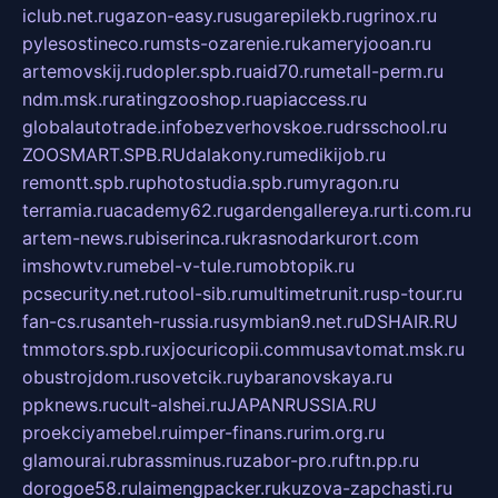
iclub.net.ru
gazon-easy.ru
sugarepilekb.ru
grinox.ru
pylesostineco.ru
msts-ozarenie.ru
kameryjooan.ru
artemovskij.ru
dopler.spb.ru
aid70.ru
metall-perm.ru
ndm.msk.ru
ratingzooshop.ru
apiaccess.ru
globalautotrade.info
bezverhovskoe.ru
drsschool.ru
ZOOSMART.SPB.RU
dalakony.ru
medikijob.ru
remontt.spb.ru
photostudia.spb.ru
myragon.ru
terramia.ru
academy62.ru
gardengallereya.ru
rti.com.ru
artem-news.ru
biserinca.ru
krasnodarkurort.com
imshowtv.ru
mebel-v-tule.ru
mobtopik.ru
pcsecurity.net.ru
tool-sib.ru
multimetrunit.ru
sp-tour.ru
fan-cs.ru
santeh-russia.ru
symbian9.net.ru
DSHAIR.RU
tmmotors.spb.ru
xjocuricopii.com
musavtomat.msk.ru
obustrojdom.ru
sovetcik.ru
ybaranovskaya.ru
ppknews.ru
cult-alshei.ru
JAPANRUSSIA.RU
proekciyamebel.ru
imper-finans.ru
rim.org.ru
glamourai.ru
brassminus.ru
zabor-pro.ru
ftn.pp.ru
dorogoe58.ru
laimengpacker.ru
kuzova-zapchasti.ru