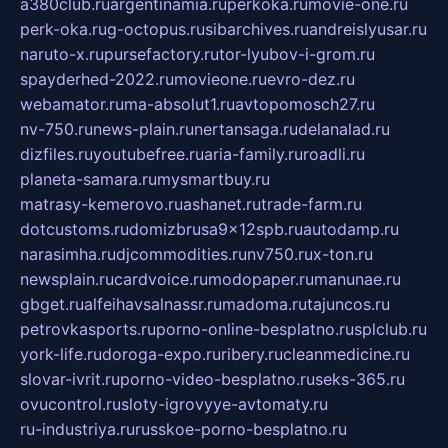
a380club.ru
argentinamia.ru
perkoka.ru
movie-one.ru
perk-oka.ru
g-octopus.ru
sibarchives.ru
andreislyusar.ru
naruto-x.ru
pursefactory.ru
tor-lyubov-i-grom.ru
spayderhed-2022.ru
movieone.ru
evro-dez.ru
webamator.ru
ma-absolut1.ru
avtopomosch27.ru
nv-750.ru
news-plain.ru
nertansaga.ru
delanalad.ru
dizfiles.ru
youtubefree.ru
aria-family.ru
roadli.ru
planeta-samara.ru
mysmartbuy.ru
matrasy-kemerovo.ru
ashanet.ru
trade-farm.ru
dotcustoms.ru
domizbrusa9x12spb.ru
autodamp.ru
narasimha.ru
djcommodities.ru
nv750.ru
x-ton.ru
newsplain.ru
cardvoice.ru
modopaper.ru
manunae.ru
gbget.ru
alfeihavsalnassr.ru
madoma.ru
tajuncos.ru
petrovkasports.ru
porno-online-besplatno.ru
splclub.ru
york-life.ru
doroga-expo.ru
ribery.ru
cleanmedicine.ru
slovar-ivrit.ru
porno-video-besplatno.ru
seks-365.ru
ovucontrol.ru
sloty-igrovyye-avtomaty.ru
ru-industriya.ru
russkoe-porno-besplatno.ru