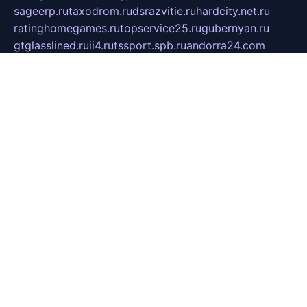
sageerp.ru
taxodrom.ru
dsrazvitie.ru
hardcity.net.ru
ratinghomegames.ru
topservice25.ru
gubernyan.ru
gtglasslined.ru
ii4.ru
tssport.spb.ru
andorra24.com
blackwallstreet.ru
oboimos.ru
optim-doors.com.ru
ikuch.ru
nycr.org.ru
npa21.ru
vremya-ch.spb.ru
desert000.ru
ivtorgi.ru
ifiori.ru
catalog-statei.ru
dcv.org.ru
spetsmaster174.ru
ipkameryhiseeu.ru
dum26.ru
ruspol.spb.ru
fr-opendp.ru
kam-solnyshko.ru
cheyenne-arapaho.ru
sevzapmetal.spb.ru
ted-lapidus.spb.ru
parasite-eliminator.ru
sigma-complete.ru
modernworld.ru
dama-moda.ru
eholot-group.ru
sk-nvkz.ru
DRONGOLD.RU
democratia2.ru
i-farmer.ru
mass-sport.org
jablonex.spb.ru
bookmess.ru
linkword.ru
refineua.com.ru
cs-spec.net.ru
altay-mebel.ru
DNK-THEATRE.RU
mechaniks.spb.ru
ipcamtechage.ru
skosta.ru
a-sun.ru
stroy-ldsp.ru
snowlands.org.ru
childrensshoes.ru
mrlizzy.ru
mebelsofiakrd.ru