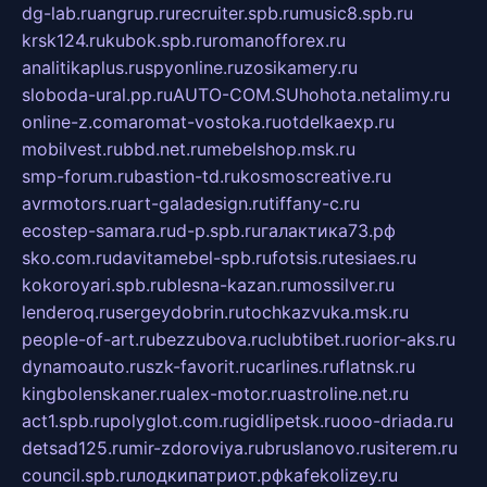
dg-lab.ru
angrup.ru
recruiter.spb.ru
music8.spb.ru
krsk124.ru
kubok.spb.ru
romanofforex.ru
analitikaplus.ru
spyonline.ru
zosikamery.ru
sloboda-ural.pp.ru
AUTO-COM.SU
hohota.net
alimy.ru
online-z.com
aromat-vostoka.ru
otdelkaexp.ru
mobilvest.ru
bbd.net.ru
mebelshop.msk.ru
smp-forum.ru
bastion-td.ru
kosmoscreative.ru
avrmotors.ru
art-galadesign.ru
tiffany-c.ru
ecostep-samara.ru
d-p.spb.ru
галактика73.рф
sko.com.ru
davitamebel-spb.ru
fotsis.ru
tesiaes.ru
kokoroyari.spb.ru
blesna-kazan.ru
mossilver.ru
lenderoq.ru
sergeydobrin.ru
tochkazvuka.msk.ru
people-of-art.ru
bezzubova.ru
clubtibet.ru
orior-aks.ru
dynamoauto.ru
szk-favorit.ru
carlines.ru
flatnsk.ru
kingbolenskaner.ru
alex-motor.ru
astroline.net.ru
act1.spb.ru
polyglot.com.ru
gidlipetsk.ru
ooo-driada.ru
detsad125.ru
mir-zdoroviya.ru
bruslanovo.ru
siterem.ru
council.spb.ru
лодкипатриот.рф
kafekolizey.ru