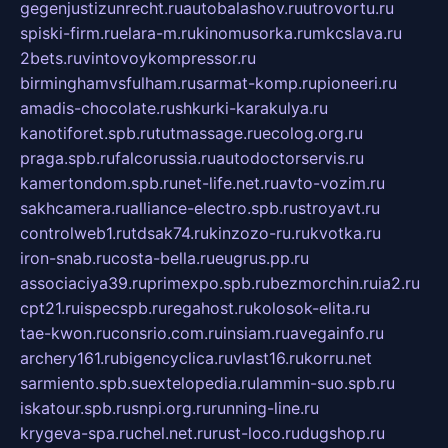
gegenjustizunrecht.ru
autobalashov.ru
utrovortu.ru
spiski-firm.ru
elara-m.ru
kinomusorka.ru
mkcslava.ru
2bets.ru
vintovoykompressor.ru
birminghamvsfulham.ru
sarmat-komp.ru
pioneeri.ru
amadis-chocolate.ru
shkurki-karakulya.ru
kanotiforet.spb.ru
tutmassage.ru
ecolog.org.ru
praga.spb.ru
falcorussia.ru
autodoctorservis.ru
kamertondom.spb.ru
net-life.net.ru
avto-vozim.ru
sakhcamera.ru
alliance-electro.spb.ru
stroyavt.ru
controlweb1.ru
tdsak74.ru
kinzozo-ru.ru
kvotka.ru
iron-snab.ru
costa-bella.ru
eugrus.pp.ru
associaciya39.ru
primexpo.spb.ru
bezmorchin.ru
ia2.ru
cpt21.ru
ispecspb.ru
regahost.ru
kolosok-elita.ru
tae-kwon.ru
consrio.com.ru
insiam.ru
avegainfo.ru
archery161.ru
bigencyclica.ru
vlast16.ru
korru.net
sarmiento.spb.su
extelopedia.ru
lammin-suo.spb.ru
iskatour.spb.ru
snpi.org.ru
running-line.ru
krygeva-spa.ru
chel.net.ru
rust-loco.ru
dugshop.ru