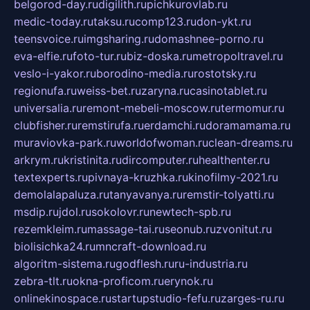
belgorod-day.ru
digilith.ru
pichkurovlab.ru
medic-today.ru
taksu.ru
comp123.ru
don-ykt.ru
teensvoice.ru
imgsharing.ru
domashnee-porno.ru
eva-elfie.ru
foto-tur.ru
biz-doska.ru
metropoltravel.ru
veslo-i-yakor.ru
borodino-media.ru
rostotsky.ru
regionufa.ru
weiss-bet.ru
zaryna.ru
casinotablet.ru
universalia.ru
remont-mebeli-moscow.ru
termomur.ru
clubfisher.ru
remstirufa.ru
erdamchi.ru
doramamama.ru
muraviovka-park.ru
worldofwoman.ru
clean-dreams.ru
arkrym.ru
kristinita.ru
dircomputer.ru
healthenter.ru
textexperts.ru
pivnaya-kruzhka.ru
kinofilmy-2021.ru
demolalapaluza.ru
tanyavanya.ru
remstir-tolyatti.ru
msdip.ru
jdol.ru
sokolovr.ru
newtech-spb.ru
rezemkleim.ru
massage-tai.ru
seonub.ru
zvonitut.ru
biolisichka24.ru
mncraft-download.ru
algoritm-sistema.ru
godflesh.ru
ru-industria.ru
zebra-tlt.ru
okna-proficom.ru
erynok.ru
onlinekinospace.ru
startupstudio-fefu.ru
zarges-ru.ru