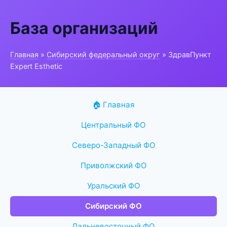
База организаций
Главная
»
Сибирский федеральный округ
» ЗдравПункт
Expert Esthetic
🏠 Главная
Центральный ФО
Северо-Западный ФО
Приволжский ФО
Уральский ФО
Сибирский ФО
Дальневосточный ФО