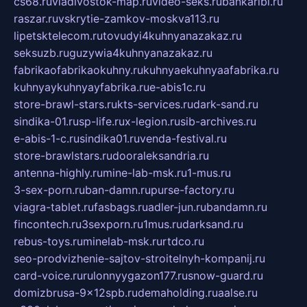
cs68.ru
vladivostok-map.ru
video-seks.ru
bankaribi.ru
raszar.ru
vskrytie-zamkov-moskva113.ru
lipetsktelecom.ru
tovudyi4kuhnyanazakaz.ru
seksuzb.ru
guzywia4kuhnyanazakaz.ru
fabrikaofabrikaokuhny.ru
kuhnyaekuhnyaafabrika.ru
kuhnyaykuhnyayfabrika.ru
e-abis1c.ru
store-brawl-stars.ru
kts-services.ru
dark-sand.ru
sindika-01.ru
sp-life.ru
x-legion.ru
sib-archives.ru
e-abis-1-c.ru
sindika01.ru
venda-festival.ru
store-brawlstars.ru
dooraleksandria.ru
antenna-highly.ru
mine-lab-msk.ru
1-mus.ru
3-sex-porn.ru
ban-damn.ru
purse-factory.ru
viagra-tablet.ru
fasbags.ru
adler-jun.ru
bandamn.ru
fincontech.ru
3sexporn.ru
1mus.ru
darksand.ru
rebus-toys.ru
minelab-msk.ru
rtdco.ru
seo-prodvizhenie-sajtov-stroitelnyh-kompanij.ru
card-voice.ru
rulonnyygazon177.ru
snow-guard.ru
domizbrusa-9x12spb.ru
demaholding.ru
aalse.ru