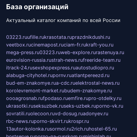
База организаций
Актуальный каталог компаний по всей России
03223.ru
ufille.ru
krasotata.ru
prazdnikdushi.ru
veetbox.ru
cinemapost.ru
ciam-fr.ru
kraft-you.ru
mega-press.ru
03223.ru
web-explore.ru
rastenuya.ru
eurovision-russia.ru
strah-news.ru
freeride-team.ru
itrack-24.ru
sexshopexpress.ru
autostudiopro.ru
alabuga-cityhotel.ru
pornv.ru
atlantpereezd.ru
bud-em-znakomye.ru
a-cdc.ru
elektrostal-news.ru
korolevremont-market.ru
budem-znakomye.ru
oooagrosnab.ru
fpodaso.ru
emfire.ru
pro-otdelky.ru
ukrasotki.ru
seksuzbek.ru
seks-uzbek.ru
porno-vk.ru
sovratili.ru
olecoon.ru
vd-dosug.ru
adonyev.ru
rbc-news.ru
porno-skvirt.ru
krospr.ru
13autor-kolonka.ru
sormol.ru
2rich.ru
hostel-65.ru
hostserve.ru
porno-na-russkom.ru
mishinlab.ru