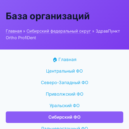
База организаций
Главная
»
Сибирский федеральный округ
» ЗдравПункт
Ortho ProfiDent
🏠 Главная
Центральный ФО
Северо-Западный ФО
Приволжский ФО
Уральский ФО
Сибирский ФО
Дальневосточный ФО