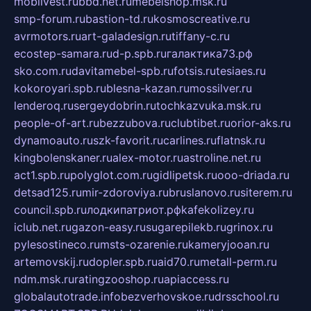
mobilvest.ru
bbd.net.ru
mebelshop.msk.ru
smp-forum.ru
bastion-td.ru
kosmoscreative.ru
avrmotors.ru
art-galadesign.ru
tiffany-c.ru
ecostep-samara.ru
d-p.spb.ru
галактика73.рф
sko.com.ru
davitamebel-spb.ru
fotsis.ru
tesiaes.ru
kokoroyari.spb.ru
blesna-kazan.ru
mossilver.ru
lenderoq.ru
sergeydobrin.ru
tochkazvuka.msk.ru
people-of-art.ru
bezzubova.ru
clubtibet.ru
orior-aks.ru
dynamoauto.ru
szk-favorit.ru
carlines.ru
flatnsk.ru
kingbolenskaner.ru
alex-motor.ru
astroline.net.ru
act1.spb.ru
polyglot.com.ru
gidlipetsk.ru
ooo-driada.ru
detsad125.ru
mir-zdoroviya.ru
bruslanovo.ru
siterem.ru
council.spb.ru
лодкипатриот.рф
kafekolizey.ru
iclub.net.ru
gazon-easy.ru
sugarepilekb.ru
grinox.ru
pylesostineco.ru
msts-ozarenie.ru
kameryjooan.ru
artemovskij.ru
dopler.spb.ru
aid70.ru
metall-perm.ru
ndm.msk.ru
ratingzooshop.ru
apiaccess.ru
globalautotrade.info
bezverhovskoe.ru
drsschool.ru