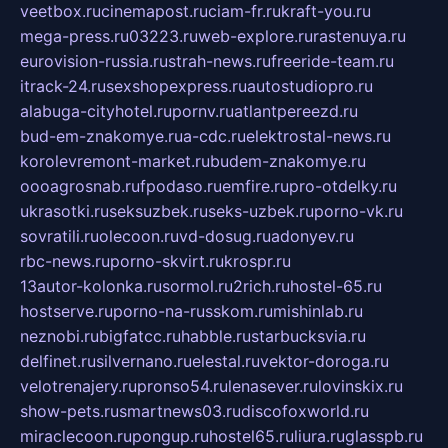
veetbox.ru
cinemapost.ru
ciam-fr.ru
kraft-you.ru
mega-press.ru
03223.ru
web-explore.ru
rastenuya.ru
eurovision-russia.ru
strah-news.ru
freeride-team.ru
itrack-24.ru
sexshopexpress.ru
autostudiopro.ru
alabuga-cityhotel.ru
pornv.ru
atlantpereezd.ru
bud-em-znakomye.ru
a-cdc.ru
elektrostal-news.ru
korolevremont-market.ru
budem-znakomye.ru
oooagrosnab.ru
fpodaso.ru
emfire.ru
pro-otdelky.ru
ukrasotki.ru
seksuzbek.ru
seks-uzbek.ru
porno-vk.ru
sovratili.ru
olecoon.ru
vd-dosug.ru
adonyev.ru
rbc-news.ru
porno-skvirt.ru
krospr.ru
13autor-kolonka.ru
sormol.ru
2rich.ru
hostel-65.ru
hostserve.ru
porno-na-russkom.ru
mishinlab.ru
neznobi.ru
bigfatcc.ru
habble.ru
starbucksvia.ru
delfinet.ru
silvernano.ru
elestal.ru
vektor-doroga.ru
velotrenajery.ru
pronso54.ru
lenasever.ru
lovinskix.ru
show-pets.ru
smartnews03.ru
discofoxworld.ru
miraclecoon.ru
pongup.ru
hostel65.ru
liura.ru
glasspb.ru