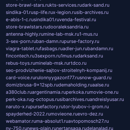
store-brawl-stars.ru
kts-services.ru
dark-sand.ru
sindika-01.ru
sp-life.ru
x-legion.ru
sib-archives.ru
e-abis-1-c.ru
sindika01.ru
venda-festival.ru
store-brawlstars.ru
dooraleksandria.ru
antenna-highly.ru
mine-lab-msk.ru
1-mus.ru
3-sex-porn.ru
ban-damn.ru
purse-factory.ru
viagra-tablet.ru
fasbags.ru
adler-jun.ru
bandamn.ru
fincontech.ru
3sexporn.ru
1mus.ru
darksand.ru
rebus-toys.ru
minelab-msk.ru
rtdco.ru
seo-prodvizhenie-sajtov-stroitelnyh-kompanij.ru
card-voice.ru
rulonnyygazon177.ru
snow-guard.ru
domizbrusa-9x12spb.ru
demaholding.ru
aalse.ru
a380club.ru
argentinamia.ru
perkoka.ru
movie-one.ru
perk-oka.ru
g-octopus.ru
sibarchives.ru
andreislyusar.ru
naruto-x.ru
pursefactory.ru
tor-lyubov-i-grom.ru
spayderhed-2022.ru
movieone.ru
evro-dez.ru
webamator.ru
ma-absolut1.ru
avtopomosch27.ru
nv-750.ru
news-plain.ru
nertansaga.ru
delanalad.ru