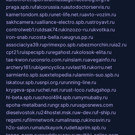
praga.spb.ru
falcorussia.ru
autodoctorservis.ru
kamertondom.spb.ru
net-life.net.ru
avto-vozim.ru
sakhcamera.ru
alliance-electro.spb.ru
stroyavt.ru
controlweb1.ru
tdsak74.ru
kinzozo-ru.ru
kvotka.ru
iron-snab.ru
costa-bella.ru
eugrus.pp.ru
associaciya39.ru
primexpo.spb.ru
bezmorchin.ru
ia2.ru
cpt21.ru
ispecspb.ru
regahost.ru
kolosok-elita.ru
tae-kwon.ru
consrio.com.ru
insiam.ru
avegainfo.ru
archery161.ru
bigencyclica.ru
vlast16.ru
korru.net
sarmiento.spb.su
extelopedia.ru
lammin-suo.spb.ru
iskatour.spb.ru
snpi.org.ru
running-line.ru
krygeva-spa.ru
chel.net.ru
rust-loco.ru
dugshop.ru
hl-beta.spb.ru
school494.spb.ru
mymubaby.ru
epoha-metalband.ru
ngr.spb.ru
rusgosnews.com
dieselvostok.ru
24hostel.msk.ru
w-dev.ru
f-ship.ru
regsmi.ru
filmnetwork.ru
malinasp.ru
kinosvin.ru
h2o-salon.ru
malutkayork.ru
deltaprim.spb.ru