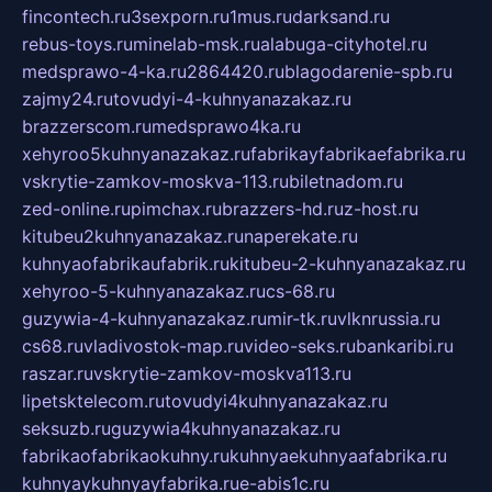
fincontech.ru
3sexporn.ru
1mus.ru
darksand.ru
rebus-toys.ru
minelab-msk.ru
alabuga-cityhotel.ru
medsprawo-4-ka.ru
2864420.ru
blagodarenie-spb.ru
zajmy24.ru
tovudyi-4-kuhnyanazakaz.ru
brazzerscom.ru
medsprawo4ka.ru
xehyroo5kuhnyanazakaz.ru
fabrikayfabrikaefabrika.ru
vskrytie-zamkov-moskva-113.ru
biletnadom.ru
zed-online.ru
pimchax.ru
brazzers-hd.ru
z-host.ru
kitubeu2kuhnyanazakaz.ru
naperekate.ru
kuhnyaofabrikaufabrik.ru
kitubeu-2-kuhnyanazakaz.ru
xehyroo-5-kuhnyanazakaz.ru
cs-68.ru
guzywia-4-kuhnyanazakaz.ru
mir-tk.ru
vlknrussia.ru
cs68.ru
vladivostok-map.ru
video-seks.ru
bankaribi.ru
raszar.ru
vskrytie-zamkov-moskva113.ru
lipetsktelecom.ru
tovudyi4kuhnyanazakaz.ru
seksuzb.ru
guzywia4kuhnyanazakaz.ru
fabrikaofabrikaokuhny.ru
kuhnyaekuhnyaafabrika.ru
kuhnyaykuhnyayfabrika.ru
e-abis1c.ru