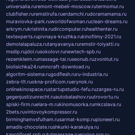
universalia.ru
remont-mebeli-moscow.ru
termomur.ru
clubfisher.ru
remstirufa.ru
erdamchi.ru
doramamama.ru
muraviovka-park.ru
worldofwoman.ru
clean-dreams.ru
arkrym.ru
kristinita.ru
dircomputer.ru
healthenter.ru
textexperts.ru
pivnaya-kruzhka.ru
kinofilmy-2021.ru
demolalapaluza.ru
tanyavanya.ru
remstir-tolyatti.ru
msdip.ru
jdol.ru
sokolovr.ru
newtech-spb.ru
rezemkleim.ru
massage-tai.ru
seonub.ru
zvonitut.ru
biolisichka24.ru
mncraft-download.ru
algoritm-sistema.ru
godflesh.ru
ru-industria.ru
zebra-tlt.ru
okna-proficom.ru
erynok.ru
onlinekinospace.ru
startupstudio-fefu.ru
zarges-ru.ru
gegenjustizunrecht.ru
autobalashov.ru
utrovortu.ru
spiski-firm.ru
elara-m.ru
kinomusorka.ru
mkcslava.ru
2bets.ru
vintovoykompressor.ru
birminghamvsfulham.ru
sarmat-komp.ru
pioneeri.ru
amadis-chocolate.ru
shkurki-karakulya.ru
kanotiforet.spb.ru
tutmassage.ru
ecolog.org.ru