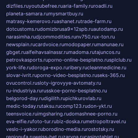
dizfiles.ru
youtubefree.ru
aria-family.ru
roadli.ru
planeta-samara.ru
mysmartbuy.ru
matrasy-kemerovo.ru
ashanet.ru
trade-farm.ru
dotcustoms.ru
domizbrusa9x12spb.ru
autodamp.ru
narasimha.ru
djcommodities.ru
nv750.ru
x-ton.ru
newsplain.ru
cardvoice.ru
modopaper.ru
manunae.ru
gbget.ru
alfeihavsalnassr.ru
madoma.ru
tajuncos.ru
petrovkasports.ru
porno-online-besplatno.ru
splclub.ru
york-life.ru
doroga-expo.ru
ribery.ru
cleanmedicine.ru
slovar-ivrit.ru
porno-video-besplatno.ru
seks-365.ru
ovucontrol.ru
sloty-igrovyye-avtomaty.ru
ru-industriya.ru
russkoe-porno-besplatno.ru
belgorod-day.ru
digilith.ru
pichkurovlab.ru
medic-today.ru
taksu.ru
comp123.ru
don-ykt.ru
teensvoice.ru
imgsharing.ru
domashnee-porno.ru
eva-elfie.ru
foto-tur.ru
biz-doska.ru
metropoltravel.ru
veslo-i-yakor.ru
borodino-media.ru
rostotsky.ru
regionufa.ru
weiss-bet.ru
zaryna.ru
casinotablet.ru