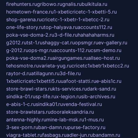
firehunters.ru
gribowo.ru
gnalis.ru
bulkitula.ru
hometown-france.ru
1-xbeticricetc-1-xbetti-5.ru
shop-garena.ru
cricetc-1-xbetr-1-xbetcc-2.ru
one-life-story.ru
top-halyava.ru
accounts112.ru
poka-vse-doma-2.ru
3-d-file.ru
hahahaharms.ru
g2012.ru
tst-1.ru
shaggy-cat.ru
opsmgr.ru
ev-gallery.ru
g-2012.ru
ops-mgr.ru
accounts-112.ru
csm-demo.ru
poka-vse-doma2.ru
airgungames.ru
allseo-host.ru
tehosmotre.ru
varieta-yug.ru
cricetc1xbetr1xbetcc2.ru
raytor-d.ru
atillagunn.ru
3d-file.ru
1xbeticricetc1xbetti5.ru
uafoot-statti.ru
e-abis1c.ru
store-brawl-stars.ru
kts-services.ru
dark-sand.ru
sindika-01.ru
sp-life.ru
x-legion.ru
sib-archives.ru
e-abis-1-c.ru
sindika01.ru
venda-festival.ru
store-brawlstars.ru
dooraleksandria.ru
antenna-highly.ru
mine-lab-msk.ru
1-mus.ru
3-sex-porn.ru
ban-damn.ru
purse-factory.ru
viagra-tablet.ru
fasbags.ru
adler-jun.ru
bandamn.ru