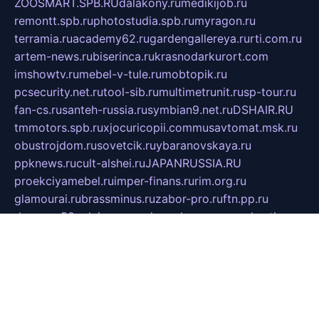
ZOOSMART.SPB.RU
dalakony.ru
medikijob.ru
remontt.spb.ru
photostudia.spb.ru
myragon.ru
terramia.ru
academy62.ru
gardengallereya.ru
rti.com.ru
artem-news.ru
biserinca.ru
krasnodarkurort.com
imshowtv.ru
mebel-v-tule.ru
mobtopik.ru
pcsecurity.net.ru
tool-sib.ru
multimetrunit.ru
sp-tour.ru
fan-cs.ru
santeh-russia.ru
symbian9.net.ru
DSHAIR.RU
tmmotors.spb.ru
xjocuricopii.com
musavtomat.msk.ru
obustrojdom.ru
sovetcik.ru
ybaranovskaya.ru
ppknews.ru
cult-alshei.ru
JAPANRUSSIA.RU
proekciyamebel.ru
imper-finans.ru
rim.org.ru
glamourai.ru
brassminus.ru
zabor-pro.ru
ftn.pp.ru
dorogoe58.ru
laimengpacker.ru
kuzova-zapchasti.ru
sageerp.ru
taxodrom.ru
dsrazvitie.ru
hardcity.net.ru
ratinghomegames.ru
topservice25.ru
gubernyan.ru
gtglasslined.ru
ii4.ru
tssport.spb.ru
andorra24.com
blackwallstreet.ru
oboimos.ru
optim-doors.com.ru
ikuch.ru
nycr.org.ru
npa21.ru
vremya-ch.spb.ru