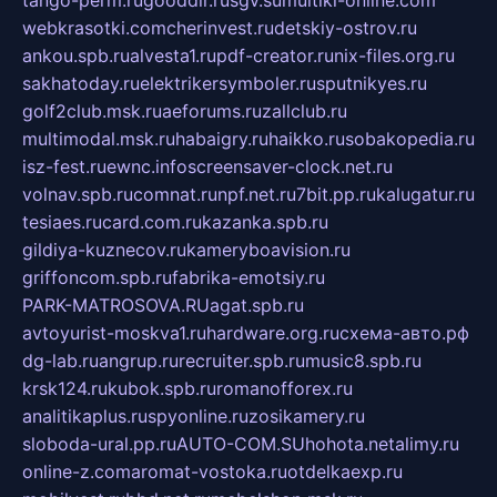
tango-perm.ru
gooddir.ru
sgv.su
multiki-online.com
webkrasotki.com
cherinvest.ru
detskiy-ostrov.ru
ankou.spb.ru
alvesta1.ru
pdf-creator.ru
nix-files.org.ru
sakhatoday.ru
elektrikersymboler.ru
sputnikyes.ru
golf2club.msk.ru
aeforums.ru
zallclub.ru
multimodal.msk.ru
habaigry.ru
haikko.ru
sobakopedia.ru
isz-fest.ru
ewnc.info
screensaver-clock.net.ru
volnav.spb.ru
comnat.ru
npf.net.ru
7bit.pp.ru
kalugatur.ru
tesiaes.ru
card.com.ru
kazanka.spb.ru
gildiya-kuznecov.ru
kameryboavision.ru
griffoncom.spb.ru
fabrika-emotsiy.ru
PARK-MATROSOVA.RU
agat.spb.ru
avtoyurist-moskva1.ru
hardware.org.ru
схема-авто.рф
dg-lab.ru
angrup.ru
recruiter.spb.ru
music8.spb.ru
krsk124.ru
kubok.spb.ru
romanofforex.ru
analitikaplus.ru
spyonline.ru
zosikamery.ru
sloboda-ural.pp.ru
AUTO-COM.SU
hohota.net
alimy.ru
online-z.com
aromat-vostoka.ru
otdelkaexp.ru