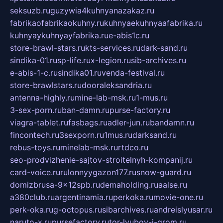
seksuzb.ru
guzywia4kuhnyanazakaz.ru
fabrikaofabrikaokuhny.ru
kuhnyaekuhnyaafabrika.ru
kuhnyaykuhnyayfabrika.ru
e-abis1c.ru
store-brawl-stars.ru
kts-services.ru
dark-sand.ru
sindika-01.ru
sp-life.ru
x-legion.ru
sib-archives.ru
e-abis-1-c.ru
sindika01.ru
venda-festival.ru
store-brawlstars.ru
dooraleksandria.ru
antenna-highly.ru
mine-lab-msk.ru
1-mus.ru
3-sex-porn.ru
ban-damn.ru
purse-factory.ru
viagra-tablet.ru
fasbags.ru
adler-jun.ru
bandamn.ru
fincontech.ru
3sexporn.ru
1mus.ru
darksand.ru
rebus-toys.ru
minelab-msk.ru
rtdco.ru
seo-prodvizhenie-sajtov-stroitelnyh-kompanij.ru
card-voice.ru
rulonnyygazon177.ru
snow-guard.ru
domizbrusa-9x12spb.ru
demaholding.ru
aalse.ru
a380club.ru
argentinamia.ru
perkoka.ru
movie-one.ru
perk-oka.ru
g-octopus.ru
sibarchives.ru
andreislyusar.ru
naruto-x.ru
pursefactory.ru
tor-lyubov-i-grom.ru