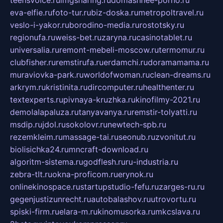
teensvoice.ru
imgsharing.ru
domashnee-porno.ru
eva-elfie.ru
foto-tur.ru
biz-doska.ru
metropoltravel.ru
veslo-i-yakor.ru
borodino-media.ru
rostotsky.ru
regionufa.ru
weiss-bet.ru
zaryna.ru
casinotablet.ru
universalia.ru
remont-mebeli-moscow.ru
termomur.ru
clubfisher.ru
remstirufa.ru
erdamchi.ru
doramamama.ru
muraviovka-park.ru
worldofwoman.ru
clean-dreams.ru
arkrym.ru
kristinita.ru
dircomputer.ru
healthenter.ru
textexperts.ru
pivnaya-kruzhka.ru
kinofilmy-2021.ru
demolalapaluza.ru
tanyavanya.ru
remstir-tolyatti.ru
msdip.ru
jdol.ru
sokolovr.ru
newtech-spb.ru
rezemkleim.ru
massage-tai.ru
seonub.ru
zvonitut.ru
biolisichka24.ru
mncraft-download.ru
algoritm-sistema.ru
godflesh.ru
ru-industria.ru
zebra-tlt.ru
okna-proficom.ru
erynok.ru
onlinekinospace.ru
startupstudio-fefu.ru
zarges-ru.ru
gegenjustizunrecht.ru
autobalashov.ru
utrovortu.ru
spiski-firm.ru
elara-m.ru
kinomusorka.ru
mkcslava.ru