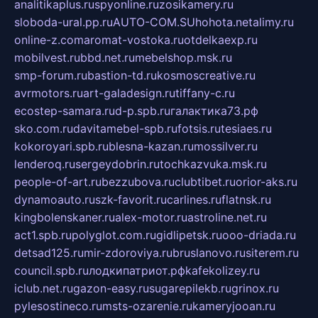
analitikaplus.ru
spyonline.ru
zosikamery.ru
sloboda-ural.pp.ru
AUTO-COM.SU
hohota.net
alimy.ru
online-z.com
aromat-vostoka.ru
otdelkaexp.ru
mobilvest.ru
bbd.net.ru
mebelshop.msk.ru
smp-forum.ru
bastion-td.ru
kosmoscreative.ru
avrmotors.ru
art-galadesign.ru
tiffany-c.ru
ecostep-samara.ru
d-p.spb.ru
галактика73.рф
sko.com.ru
davitamebel-spb.ru
fotsis.ru
tesiaes.ru
kokoroyari.spb.ru
blesna-kazan.ru
mossilver.ru
lenderoq.ru
sergeydobrin.ru
tochkazvuka.msk.ru
people-of-art.ru
bezzubova.ru
clubtibet.ru
orior-aks.ru
dynamoauto.ru
szk-favorit.ru
carlines.ru
flatnsk.ru
kingbolenskaner.ru
alex-motor.ru
astroline.net.ru
act1.spb.ru
polyglot.com.ru
gidlipetsk.ru
ooo-driada.ru
detsad125.ru
mir-zdoroviya.ru
bruslanovo.ru
siterem.ru
council.spb.ru
лодкипатриот.рф
kafekolizey.ru
iclub.net.ru
gazon-easy.ru
sugarepilekb.ru
grinox.ru
pylesostineco.ru
msts-ozarenie.ru
kameryjooan.ru