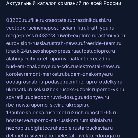
Актуальный каталог компаний по всей России
03223.ru
ufille.ru
krasotata.ru
prazdnikdushi.ru
veetbox.ru
cinemapost.ru
ciam-fr.ru
kraft-you.ru
mega-press.ru
03223.ru
web-explore.ru
rastenuya.ru
eurovision-russia.ru
strah-news.ru
freeride-team.ru
itrack-24.ru
sexshopexpress.ru
autostudiopro.ru
alabuga-cityhotel.ru
pornv.ru
atlantpereezd.ru
bud-em-znakomye.ru
a-cdc.ru
elektrostal-news.ru
korolevremont-market.ru
budem-znakomye.ru
oooagrosnab.ru
fpodaso.ru
emfire.ru
pro-otdelky.ru
ukrasotki.ru
seksuzbek.ru
seks-uzbek.ru
porno-vk.ru
sovratili.ru
olecoon.ru
vd-dosug.ru
adonyev.ru
rbc-news.ru
porno-skvirt.ru
krospr.ru
13autor-kolonka.ru
sormol.ru
2rich.ru
hostel-65.ru
hostserve.ru
porno-na-russkom.ru
mishinlab.ru
neznobi.ru
bigfatcc.ru
habble.ru
starbucksvia.ru
delfinet.ru
silvernano.ru
elestal.ru
vektor-doroga.ru