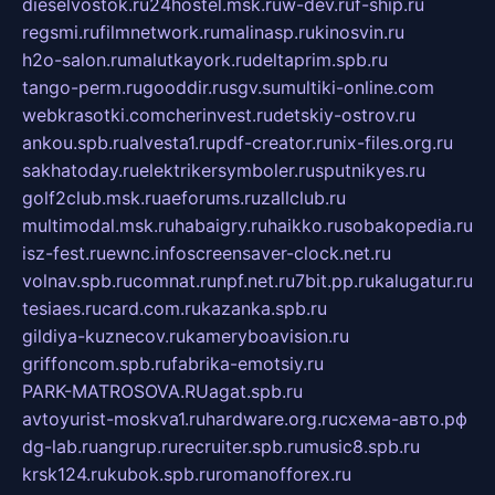
dieselvostok.ru
24hostel.msk.ru
w-dev.ru
f-ship.ru
regsmi.ru
filmnetwork.ru
malinasp.ru
kinosvin.ru
h2o-salon.ru
malutkayork.ru
deltaprim.spb.ru
tango-perm.ru
gooddir.ru
sgv.su
multiki-online.com
webkrasotki.com
cherinvest.ru
detskiy-ostrov.ru
ankou.spb.ru
alvesta1.ru
pdf-creator.ru
nix-files.org.ru
sakhatoday.ru
elektrikersymboler.ru
sputnikyes.ru
golf2club.msk.ru
aeforums.ru
zallclub.ru
multimodal.msk.ru
habaigry.ru
haikko.ru
sobakopedia.ru
isz-fest.ru
ewnc.info
screensaver-clock.net.ru
volnav.spb.ru
comnat.ru
npf.net.ru
7bit.pp.ru
kalugatur.ru
tesiaes.ru
card.com.ru
kazanka.spb.ru
gildiya-kuznecov.ru
kameryboavision.ru
griffoncom.spb.ru
fabrika-emotsiy.ru
PARK-MATROSOVA.RU
agat.spb.ru
avtoyurist-moskva1.ru
hardware.org.ru
схема-авто.рф
dg-lab.ru
angrup.ru
recruiter.spb.ru
music8.spb.ru
krsk124.ru
kubok.spb.ru
romanofforex.ru