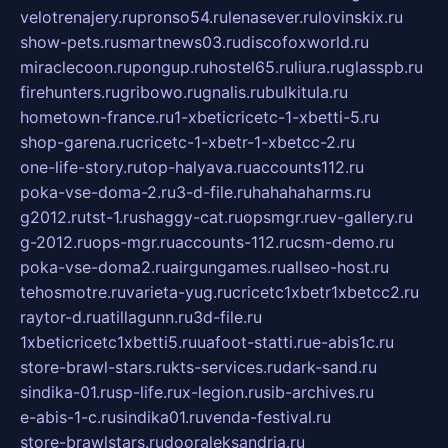
velotrenajery.ru
pronso54.ru
lenasever.ru
lovinskix.ru
show-pets.ru
smartnews03.ru
discofoxworld.ru
miraclecoon.ru
pongup.ru
hostel65.ru
liura.ru
glasspb.ru
firehunters.ru
gribowo.ru
gnalis.ru
bulkitula.ru
hometown-france.ru
1-xbeticricetc-1-xbetti-5.ru
shop-garena.ru
cricetc-1-xbetr-1-xbetcc-2.ru
one-life-story.ru
top-halyava.ru
accounts112.ru
poka-vse-doma-2.ru
3-d-file.ru
hahahaharms.ru
g2012.ru
tst-1.ru
shaggy-cat.ru
opsmgr.ru
ev-gallery.ru
g-2012.ru
ops-mgr.ru
accounts-112.ru
csm-demo.ru
poka-vse-doma2.ru
airgungames.ru
allseo-host.ru
tehosmotre.ru
varieta-yug.ru
cricetc1xbetr1xbetcc2.ru
raytor-d.ru
atillagunn.ru
3d-file.ru
1xbeticricetc1xbetti5.ru
uafoot-statti.ru
e-abis1c.ru
store-brawl-stars.ru
kts-services.ru
dark-sand.ru
sindika-01.ru
sp-life.ru
x-legion.ru
sib-archives.ru
e-abis-1-c.ru
sindika01.ru
venda-festival.ru
store-brawlstars.ru
dooraleksandria.ru