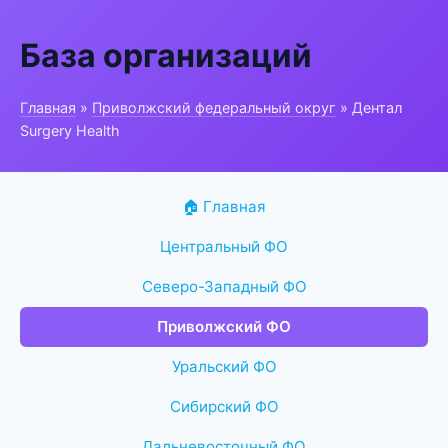
База организаций
Главная
»
Приволжский федеральный округ
» Дентал
Surgery Health
🏠 Главная
Центральный ФО
Северо-Западный ФО
Приволжский ФО
Уральский ФО
Сибирский ФО
Дальневосточный ФО