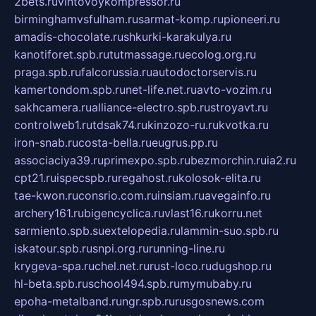
2bets.ru
vintovoykompressor.ru
birminghamvsfulham.ru
sarmat-komp.ru
pioneeri.ru
amadis-chocolate.ru
shkurki-karakulya.ru
kanotiforet.spb.ru
tutmassage.ru
ecolog.org.ru
praga.spb.ru
falcorussia.ru
autodoctorservis.ru
kamertondom.spb.ru
net-life.net.ru
avto-vozim.ru
sakhcamera.ru
alliance-electro.spb.ru
stroyavt.ru
controlweb1.ru
tdsak74.ru
kinzozo-ru.ru
kvotka.ru
iron-snab.ru
costa-bella.ru
eugrus.pp.ru
associaciya39.ru
primexpo.spb.ru
bezmorchin.ru
ia2.ru
cpt21.ru
ispecspb.ru
regahost.ru
kolosok-elita.ru
tae-kwon.ru
consrio.com.ru
insiam.ru
avegainfo.ru
archery161.ru
bigencyclica.ru
vlast16.ru
korru.net
sarmiento.spb.su
extelopedia.ru
lammin-suo.spb.ru
iskatour.spb.ru
snpi.org.ru
running-line.ru
krygeva-spa.ru
chel.net.ru
rust-loco.ru
dugshop.ru
hl-beta.spb.ru
school494.spb.ru
mymubaby.ru
epoha-metalband.ru
ngr.spb.ru
rusgosnews.com