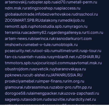
artemovskij.ru
dopler.spb.ru
aid70.ru
metall-perm.ru
ndm.msk.ru
ratingzooshop.ru
apiaccess.ru
globalautotrade.info
bezverhovskoe.ru
drsschool.ru
ZOOSMART.SPB.RU
dalakony.ru
medikijob.ru
remontt.spb.ru
photostudia.spb.ru
myragon.ru
terramia.ru
academy62.ru
gardengallereya.ru
rti.com.ru
artem-news.ru
biserinca.ru
krasnodarkurort.com
imshowtv.ru
mebel-v-tule.ru
mobtopik.ru
pcsecurity.net.ru
tool-sib.ru
multimetrunit.ru
sp-tour.ru
fan-cs.ru
santeh-russia.ru
symbian9.net.ru
DSHAIR.RU
tmmotors.spb.ru
xjocuricopii.com
musavtomat.msk.ru
obustrojdom.ru
sovetcik.ru
ybaranovskaya.ru
ppknews.ru
cult-alshei.ru
JAPANRUSSIA.RU
proekciyamebel.ru
imper-finans.ru
rim.org.ru
glamourai.ru
brassminus.ru
zabor-pro.ru
ftn.pp.ru
dorogoe58.ru
laimengpacker.ru
kuzova-zapchasti.ru
sageerp.ru
taxodrom.ru
dsrazvitie.ru
hardcity.net.ru
ratinghomegames.ru
topservice25.ru
gubernyan.ru