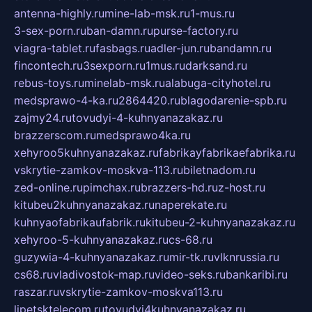
antenna-highly.ru
mine-lab-msk.ru
1-mus.ru
3-sex-porn.ru
ban-damn.ru
purse-factory.ru
viagra-tablet.ru
fasbags.ru
adler-jun.ru
bandamn.ru
fincontech.ru
3sexporn.ru
1mus.ru
darksand.ru
rebus-toys.ru
minelab-msk.ru
alabuga-cityhotel.ru
medsprawo-4-ka.ru
2864420.ru
blagodarenie-spb.ru
zajmy24.ru
tovudyi-4-kuhnyanazakaz.ru
brazzerscom.ru
medsprawo4ka.ru
xehyroo5kuhnyanazakaz.ru
fabrikayfabrikaefabrika.ru
vskrytie-zamkov-moskva-113.ru
biletnadom.ru
zed-online.ru
pimchax.ru
brazzers-hd.ru
z-host.ru
kitubeu2kuhnyanazakaz.ru
naperekate.ru
kuhnyaofabrikaufabrik.ru
kitubeu-2-kuhnyanazakaz.ru
xehyroo-5-kuhnyanazakaz.ru
cs-68.ru
guzywia-4-kuhnyanazakaz.ru
mir-tk.ru
vlknrussia.ru
cs68.ru
vladivostok-map.ru
video-seks.ru
bankaribi.ru
raszar.ru
vskrytie-zamkov-moskva113.ru
lipetsktelecom.ru
tovudyi4kuhnyanazakaz.ru