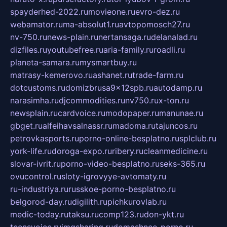
spayderhed-2022.ru
movieone.ru
evro-dez.ru
webamator.ru
ma-absolut1.ru
avtopomosch27.ru
nv-750.ru
news-plain.ru
nertansaga.ru
delanalad.ru
dizfiles.ru
youtubefree.ru
aria-family.ru
roadli.ru
planeta-samara.ru
mysmartbuy.ru
matrasy-kemerovo.ru
ashanet.ru
trade-farm.ru
dotcustoms.ru
domizbrusa9x12spb.ru
autodamp.ru
narasimha.ru
djcommodities.ru
nv750.ru
x-ton.ru
newsplain.ru
cardvoice.ru
modopaper.ru
manunae.ru
gbget.ru
alfeihavsalnassr.ru
madoma.ru
tajuncos.ru
petrovkasports.ru
porno-online-besplatno.ru
splclub.ru
york-life.ru
doroga-expo.ru
ribery.ru
cleanmedicine.ru
slovar-ivrit.ru
porno-video-besplatno.ru
seks-365.ru
ovucontrol.ru
sloty-igrovyye-avtomaty.ru
ru-industriya.ru
russkoe-porno-besplatno.ru
belgorod-day.ru
digilith.ru
pichkurovlab.ru
medic-today.ru
taksu.ru
comp123.ru
don-ykt.ru