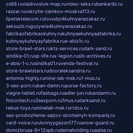
cs68.ru
vladivostok-map.ru
video-seks.ru
bankaribi.ru
raszar.ru
vskrytie-zamkov-moskva113.ru
lipetsktelecom.ru
tovudyi4kuhnyanazakaz.ru
seksuzb.ru
guzywia4kuhnyanazakaz.ru
fabrikaofabrikaokuhny.ru
kuhnyaekuhnyaafabrika.ru
kuhnyaykuhnyayfabrika.ru
e-abis1c.ru
store-brawl-stars.ru
kts-services.ru
dark-sand.ru
sindika-01.ru
sp-life.ru
x-legion.ru
sib-archives.ru
e-abis-1-c.ru
sindika01.ru
venda-festival.ru
store-brawlstars.ru
dooraleksandria.ru
antenna-highly.ru
mine-lab-msk.ru
1-mus.ru
3-sex-porn.ru
ban-damn.ru
purse-factory.ru
viagra-tablet.ru
fasbags.ru
adler-jun.ru
bandamn.ru
fincontech.ru
3sexporn.ru
1mus.ru
darksand.ru
rebus-toys.ru
minelab-msk.ru
rtdco.ru
seo-prodvizhenie-sajtov-stroitelnyh-kompanij.ru
card-voice.ru
rulonnyygazon177.ru
snow-guard.ru
domizbrusa-9x12spb.ru
demaholding.ru
aalse.ru