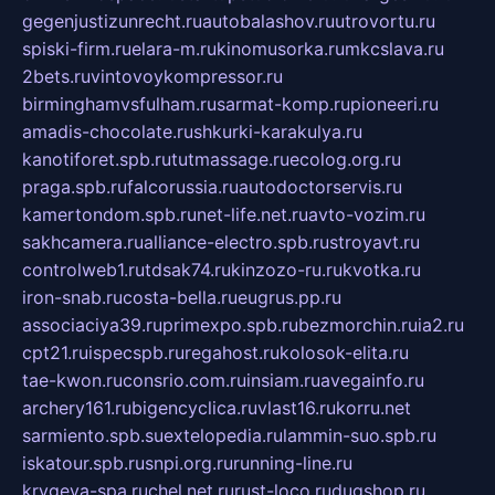
gegenjustizunrecht.ru
autobalashov.ru
utrovortu.ru
spiski-firm.ru
elara-m.ru
kinomusorka.ru
mkcslava.ru
2bets.ru
vintovoykompressor.ru
birminghamvsfulham.ru
sarmat-komp.ru
pioneeri.ru
amadis-chocolate.ru
shkurki-karakulya.ru
kanotiforet.spb.ru
tutmassage.ru
ecolog.org.ru
praga.spb.ru
falcorussia.ru
autodoctorservis.ru
kamertondom.spb.ru
net-life.net.ru
avto-vozim.ru
sakhcamera.ru
alliance-electro.spb.ru
stroyavt.ru
controlweb1.ru
tdsak74.ru
kinzozo-ru.ru
kvotka.ru
iron-snab.ru
costa-bella.ru
eugrus.pp.ru
associaciya39.ru
primexpo.spb.ru
bezmorchin.ru
ia2.ru
cpt21.ru
ispecspb.ru
regahost.ru
kolosok-elita.ru
tae-kwon.ru
consrio.com.ru
insiam.ru
avegainfo.ru
archery161.ru
bigencyclica.ru
vlast16.ru
korru.net
sarmiento.spb.su
extelopedia.ru
lammin-suo.spb.ru
iskatour.spb.ru
snpi.org.ru
running-line.ru
krygeva-spa.ru
chel.net.ru
rust-loco.ru
dugshop.ru