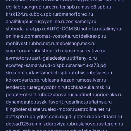
dg-lab.ru
angrup.ru
recruiter.spb.ru
music8.spb.ru
krsk124.ru
kubok.spb.ru
romanofforex.ru
analitikaplus.ru
spyonline.ru
zosikamery.ru
sloboda-ural.pp.ru
AUTO-COM.SU
hohota.net
alimy.ru
online-z.com
aromat-vostoka.ru
otdelkaexp.ru
mobilvest.ru
bbd.net.ru
mebelshop.msk.ru
smp-forum.ru
bastion-td.ru
kosmoscreative.ru
avrmotors.ru
art-galadesign.ru
tiffany-c.ru
ecostep-samara.ru
d-p.spb.ru
галактика73.рф
sko.com.ru
davitamebel-spb.ru
fotsis.ru
tesiaes.ru
kokoroyari.spb.ru
blesna-kazan.ru
mossilver.ru
lenderoq.ru
sergeydobrin.ru
tochkazvuka.msk.ru
people-of-art.ru
bezzubova.ru
clubtibet.ru
orior-aks.ru
dynamoauto.ru
szk-favorit.ru
carlines.ru
flatnsk.ru
kingbolenskaner.ru
alex-motor.ru
astroline.net.ru
act1.spb.ru
polyglot.com.ru
gidlipetsk.ru
ooo-driada.ru
detsad125.ru
mir-zdoroviya.ru
bruslanovo.ru
siterem.ru