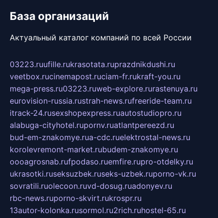
База организаций
Актуальный каталог компаний по всей России
03223.ru
ufille.ru
krasotata.ru
prazdnikdushi.ru
veetbox.ru
cinemapost.ru
ciam-fr.ru
kraft-you.ru
mega-press.ru
03223.ru
web-explore.ru
rastenuya.ru
eurovision-russia.ru
strah-news.ru
freeride-team.ru
itrack-24.ru
sexshopexpress.ru
autostudiopro.ru
alabuga-cityhotel.ru
pornv.ru
atlantpereezd.ru
bud-em-znakomye.ru
a-cdc.ru
elektrostal-news.ru
korolevremont-market.ru
budem-znakomye.ru
oooagrosnab.ru
fpodaso.ru
emfire.ru
pro-otdelky.ru
ukrasotki.ru
seksuzbek.ru
seks-uzbek.ru
porno-vk.ru
sovratili.ru
olecoon.ru
vd-dosug.ru
adonyev.ru
rbc-news.ru
porno-skvirt.ru
krospr.ru
13autor-kolonka.ru
sormol.ru
2rich.ru
hostel-65.ru