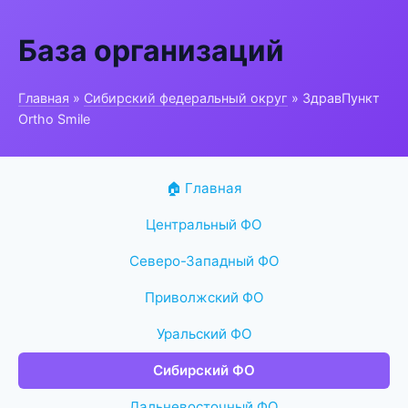
База организаций
Главная
»
Сибирский федеральный округ
» ЗдравПункт
Ortho Smile
🏠 Главная
Центральный ФО
Северо-Западный ФО
Приволжский ФО
Уральский ФО
Сибирский ФО
Дальневосточный ФО