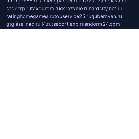
dorogoe58.ru
laimengpacker.ru
kuzova-zapchasti.ru
sageerp.ru
taxodrom.ru
dsrazvitie.ru
hardcity.net.ru
ratinghomegames.ru
topservice25.ru
gubernyan.ru
gtglasslined.ru
ii4.ru
tssport.spb.ru
andorra24.com
blackwallstreet.ru
oboimos.ru
optim-doors.com.ru
ikuch.ru
nycr.org.ru
npa21.ru
vremya-ch.spb.ru
desert000.ru
ivtorgi.ru
ifiori.ru
catalog-statei.ru
dcv.org.ru
spetsmaster174.ru
ipkameryhiseeu.ru
dum26.ru
ruspol.spb.ru
fr-opendp.ru
kam-solnyshko.ru
cheyenne-arapaho.ru
sevzapmetal.spb.ru
ted-lapidus.spb.ru
parasite-eliminator.ru
sigma-complete.ru
modernworld.ru
dama-moda.ru
eholot-group.ru
sk-nvkz.ru
DRONGOLD.RU
democratia2.ru
i-farmer.ru
mass-sport.org
jablonex.spb.ru
bookmess.ru
linkword.ru
refineua.com.ru
cs-spec.net.ru
altay-mebel.ru
DNK-THEATRE.RU
mechaniks.spb.ru
ipcamtechage.ru
skosta.ru
a-sun.ru
stroy-ldsp.ru
snowlands.org.ru