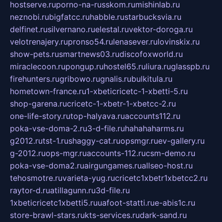
hostserve.ru
porno-na-russkom.ru
mishinlab.ru
neznobi.ru
bigfatcc.ru
habble.ru
starbucksvia.ru
delfinet.ru
silvernano.ru
elestal.ru
vektor-doroga.ru
velotrenajery.ru
pronso54.ru
lenasever.ru
lovinskix.ru
show-pets.ru
smartnews03.ru
discofoxworld.ru
miraclecoon.ru
pongup.ru
hostel65.ru
liura.ru
glasspb.ru
firehunters.ru
gribowo.ru
gnalis.ru
bulkitula.ru
hometown-france.ru
1-xbeticricetc-1-xbetti-5.ru
shop-garena.ru
cricetc-1-xbetr-1-xbetcc-2.ru
one-life-story.ru
top-halyava.ru
accounts112.ru
poka-vse-doma-2.ru
3-d-file.ru
hahahaharms.ru
g2012.ru
tst-1.ru
shaggy-cat.ru
opsmgr.ru
ev-gallery.ru
g-2012.ru
ops-mgr.ru
accounts-112.ru
csm-demo.ru
poka-vse-doma2.ru
airgungames.ru
allseo-host.ru
tehosmotre.ru
varieta-yug.ru
cricetc1xbetr1xbetcc2.ru
raytor-d.ru
atillagunn.ru
3d-file.ru
1xbeticricetc1xbetti5.ru
uafoot-statti.ru
e-abis1c.ru
store-brawl-stars.ru
kts-services.ru
dark-sand.ru