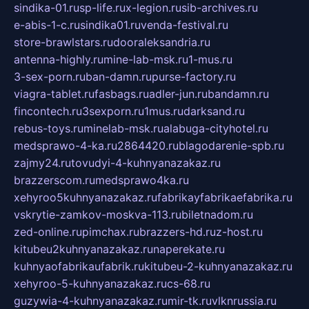
sindika-01.ru
sp-life.ru
x-legion.ru
sib-archives.ru
e-abis-1-c.ru
sindika01.ru
venda-festival.ru
store-brawlstars.ru
dooraleksandria.ru
antenna-highly.ru
mine-lab-msk.ru
1-mus.ru
3-sex-porn.ru
ban-damn.ru
purse-factory.ru
viagra-tablet.ru
fasbags.ru
adler-jun.ru
bandamn.ru
fincontech.ru
3sexporn.ru
1mus.ru
darksand.ru
rebus-toys.ru
minelab-msk.ru
alabuga-cityhotel.ru
medsprawo-4-ka.ru
2864420.ru
blagodarenie-spb.ru
zajmy24.ru
tovudyi-4-kuhnyanazakaz.ru
brazzerscom.ru
medsprawo4ka.ru
xehyroo5kuhnyanazakaz.ru
fabrikayfabrikaefabrika.ru
vskrytie-zamkov-moskva-113.ru
biletnadom.ru
zed-online.ru
pimchax.ru
brazzers-hd.ru
z-host.ru
kitubeu2kuhnyanazakaz.ru
naperekate.ru
kuhnyaofabrikaufabrik.ru
kitubeu-2-kuhnyanazakaz.ru
xehyroo-5-kuhnyanazakaz.ru
cs-68.ru
guzywia-4-kuhnyanazakaz.ru
mir-tk.ru
vlknrussia.ru