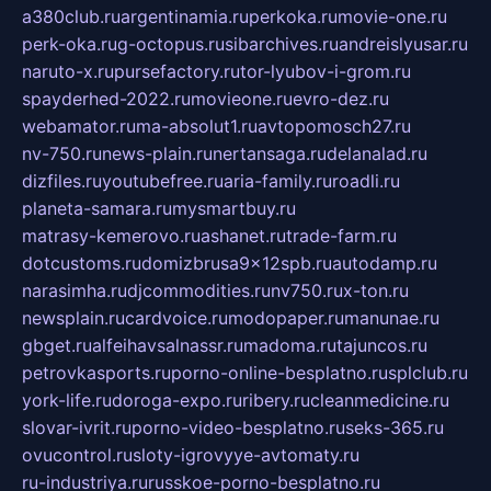
a380club.ru
argentinamia.ru
perkoka.ru
movie-one.ru
perk-oka.ru
g-octopus.ru
sibarchives.ru
andreislyusar.ru
naruto-x.ru
pursefactory.ru
tor-lyubov-i-grom.ru
spayderhed-2022.ru
movieone.ru
evro-dez.ru
webamator.ru
ma-absolut1.ru
avtopomosch27.ru
nv-750.ru
news-plain.ru
nertansaga.ru
delanalad.ru
dizfiles.ru
youtubefree.ru
aria-family.ru
roadli.ru
planeta-samara.ru
mysmartbuy.ru
matrasy-kemerovo.ru
ashanet.ru
trade-farm.ru
dotcustoms.ru
domizbrusa9x12spb.ru
autodamp.ru
narasimha.ru
djcommodities.ru
nv750.ru
x-ton.ru
newsplain.ru
cardvoice.ru
modopaper.ru
manunae.ru
gbget.ru
alfeihavsalnassr.ru
madoma.ru
tajuncos.ru
petrovkasports.ru
porno-online-besplatno.ru
splclub.ru
york-life.ru
doroga-expo.ru
ribery.ru
cleanmedicine.ru
slovar-ivrit.ru
porno-video-besplatno.ru
seks-365.ru
ovucontrol.ru
sloty-igrovyye-avtomaty.ru
ru-industriya.ru
russkoe-porno-besplatno.ru