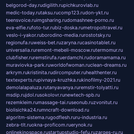
belgorod-day.ru
digilith.ru
pichkurovlab.ru
medic-today.ru
taksu.ru
comp123.ru
don-ykt.ru
teensvoice.ru
imgsharing.ru
domashnee-porno.ru
eva-elfie.ru
foto-tur.ru
biz-doska.ru
metropoltravel.ru
veslo-i-yakor.ru
borodino-media.ru
rostotsky.ru
regionufa.ru
weiss-bet.ru
zaryna.ru
casinotablet.ru
universalia.ru
remont-mebeli-moscow.ru
termomur.ru
clubfisher.ru
remstirufa.ru
erdamchi.ru
doramamama.ru
muraviovka-park.ru
worldofwoman.ru
clean-dreams.ru
arkrym.ru
kristinita.ru
dircomputer.ru
healthenter.ru
textexperts.ru
pivnaya-kruzhka.ru
kinofilmy-2021.ru
demolalapaluza.ru
tanyavanya.ru
remstir-tolyatti.ru
msdip.ru
jdol.ru
sokolovr.ru
newtech-spb.ru
rezemkleim.ru
massage-tai.ru
seonub.ru
zvonitut.ru
biolisichka24.ru
mncraft-download.ru
algoritm-sistema.ru
godflesh.ru
ru-industria.ru
zebra-tlt.ru
okna-proficom.ru
erynok.ru
onlinekinospace.ru
startupstudio-fefu.ru
zarges-ru.ru