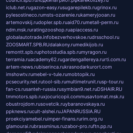
council.spb.ru
лодкипатриот.рф
kafekolizey.ru
iclub.net.ru
gazon-easy.ru
sugarepilekb.ru
grinox.ru
pylesostineco.ru
msts-ozarenie.ru
kameryjooan.ru
artemovskij.ru
dopler.spb.ru
aid70.ru
metall-perm.ru
ndm.msk.ru
ratingzooshop.ru
apiaccess.ru
globalautotrade.info
bezverhovskoe.ru
drsschool.ru
ZOOSMART.SPB.RU
dalakony.ru
medikijob.ru
remontt.spb.ru
photostudia.spb.ru
myragon.ru
terramia.ru
academy62.ru
gardengallereya.ru
rti.com.ru
artem-news.ru
biserinca.ru
krasnodarkurort.com
imshowtv.ru
mebel-v-tule.ru
mobtopik.ru
pcsecurity.net.ru
tool-sib.ru
multimetrunit.ru
sp-tour.ru
fan-cs.ru
santeh-russia.ru
symbian9.net.ru
DSHAIR.RU
tmmotors.spb.ru
xjocuricopii.com
musavtomat.msk.ru
obustrojdom.ru
sovetcik.ru
ybaranovskaya.ru
ppknews.ru
cult-alshei.ru
JAPANRUSSIA.RU
proekciyamebel.ru
imper-finans.ru
rim.org.ru
glamourai.ru
brassminus.ru
zabor-pro.ru
ftn.pp.ru