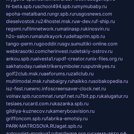
hl-beta.spb.ru
school494.spb.ru
mymubaby.ru
epoha-metalband.ru
ngr.spb.ru
rusgosnews.com
dieselvostok.ru
24hostel.msk.ru
w-dev.ru
f-ship.ru
regsmi.ru
filmnetwork.ru
malinasp.ru
kinosvin.ru
h2o-salon.ru
malutkayork.ru
deltaprim.spb.ru
tango-perm.ru
gooddir.ru
sgv.su
multiki-online.com
webkrasotki.com
cherinvest.ru
detskiy-ostrov.ru
ankou.spb.ru
alvesta1.ru
pdf-creator.ru
nix-files.org.ru
sakhatoday.ru
elektrikersymboler.ru
sputnikyes.ru
golf2club.msk.ru
aeforums.ru
zallclub.ru
multimodal.msk.ru
habaigry.ru
haikko.ru
sobakopedia.ru
isz-fest.ru
ewnc.info
screensaver-clock.net.ru
volnav.spb.ru
comnat.ru
npf.net.ru
7bit.pp.ru
kalugatur.ru
tesiaes.ru
card.com.ru
kazanka.spb.ru
gildiya-kuznecov.ru
kameryboavision.ru
griffoncom.spb.ru
fabrika-emotsiy.ru
PARK-MATROSOVA.RU
agat.spb.ru
avtoyurist-moskva1.ru
hardware.org.ru
схема-авто.рф