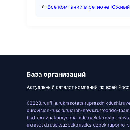
←
Все компании в регионе Южный
База организаций
Актуальный каталог компаний по всей Рос
03223.ru
ufille.ru
krasotata.ru
prazdnikdushi.ru
v
eurovision-russia.ru
strah-news.ru
freeride-team
bud-em-znakomye.ru
a-cdc.ru
elektrostal-news.
ukrasotki.ru
seksuzbek.ru
seks-uzbek.ru
porno-v