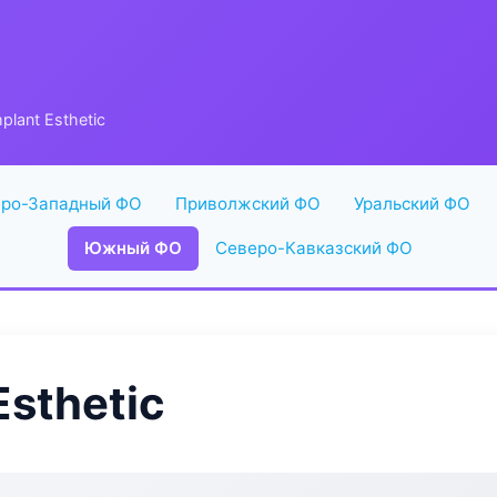
plant Esthetic
ро-Западный ФО
Приволжский ФО
Уральский ФО
Южный ФО
Северо-Кавказский ФО
Esthetic