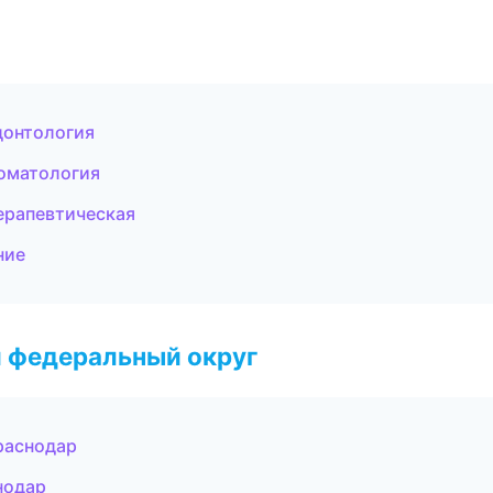
донтология
томатология
ерапевтическая
ние
 федеральный округ
раснодар
нодар