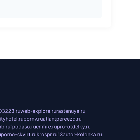
03223.ru
web-explore.ru
rastenuya.ru
tyhotel.ru
pornv.ru
atlantpereezd.ru
b.ru
fpodaso.ru
emfire.ru
pro-otdelky.ru
u
porno-skvirt.ru
krospr.ru
13autor-kolonka.ru