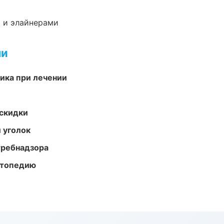
 и элайнерами
ми
тика при лечении
скидки
 уголок
требнадзора
ортопедию