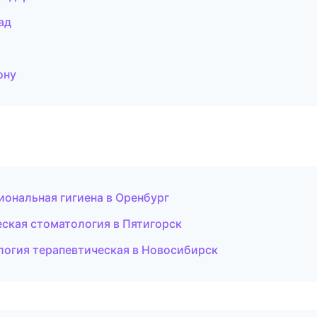
ад
ону
ональная гигиена в Оренбург
еская стоматология в Пятигорск
логия терапевтическая в Новосибирск