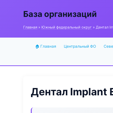
База организаций
Главная
»
Южный федеральный округ
» Дентал Im
🏠 Главная
Центральный ФО
Севе
Дентал Implant 