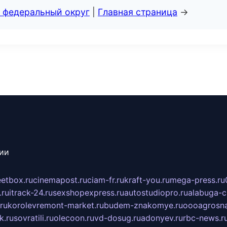
 федеральный округ
|
Главная страница
→
сии
eetbox.ru
cinemapost.ru
ciam-fr.ru
kraft-you.ru
mega-press.ru
.ru
itrack-24.ru
sexshopexpress.ru
autostudiopro.ru
alabuga-ci
ru
korolevremont-market.ru
budem-znakomye.ru
oooagrosna
k.ru
sovratili.ru
olecoon.ru
vd-dosug.ru
adonyev.ru
rbc-news.r