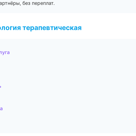
артнёры, без переплат.
логия терапевтическая
луга
ь
а