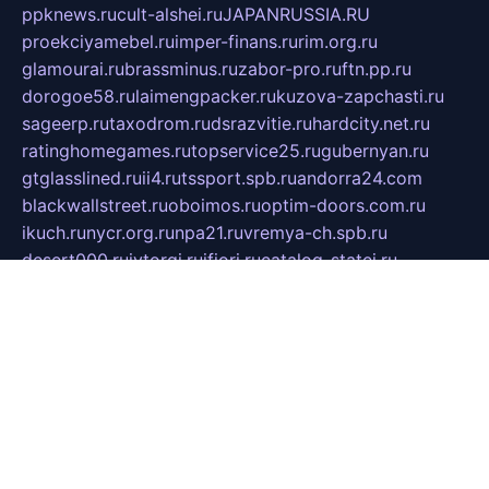
ppknews.ru
cult-alshei.ru
JAPANRUSSIA.RU
proekciyamebel.ru
imper-finans.ru
rim.org.ru
glamourai.ru
brassminus.ru
zabor-pro.ru
ftn.pp.ru
dorogoe58.ru
laimengpacker.ru
kuzova-zapchasti.ru
sageerp.ru
taxodrom.ru
dsrazvitie.ru
hardcity.net.ru
ratinghomegames.ru
topservice25.ru
gubernyan.ru
gtglasslined.ru
ii4.ru
tssport.spb.ru
andorra24.com
blackwallstreet.ru
oboimos.ru
optim-doors.com.ru
ikuch.ru
nycr.org.ru
npa21.ru
vremya-ch.spb.ru
desert000.ru
ivtorgi.ru
ifiori.ru
catalog-statei.ru
dcv.org.ru
spetsmaster174.ru
ipkameryhiseeu.ru
dum26.ru
ruspol.spb.ru
fr-opendp.ru
kam-solnyshko.ru
cheyenne-arapaho.ru
sevzapmetal.spb.ru
ted-lapidus.spb.ru
parasite-eliminator.ru
sigma-complete.ru
modernworld.ru
dama-moda.ru
eholot-group.ru
sk-nvkz.ru
DRONGOLD.RU
democratia2.ru
i-farmer.ru
mass-sport.org
jablonex.spb.ru
bookmess.ru
linkword.ru