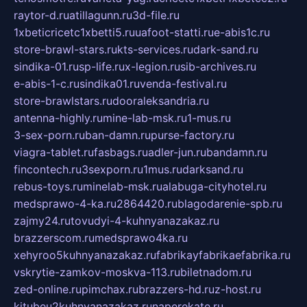
raytor-d.ru
atillagunn.ru
3d-file.ru
1xbeticricetc1xbetti5.ru
uafoot-statti.ru
e-abis1c.ru
store-brawl-stars.ru
kts-services.ru
dark-sand.ru
sindika-01.ru
sp-life.ru
x-legion.ru
sib-archives.ru
e-abis-1-c.ru
sindika01.ru
venda-festival.ru
store-brawlstars.ru
dooraleksandria.ru
antenna-highly.ru
mine-lab-msk.ru
1-mus.ru
3-sex-porn.ru
ban-damn.ru
purse-factory.ru
viagra-tablet.ru
fasbags.ru
adler-jun.ru
bandamn.ru
fincontech.ru
3sexporn.ru
1mus.ru
darksand.ru
rebus-toys.ru
minelab-msk.ru
alabuga-cityhotel.ru
medsprawo-4-ka.ru
2864420.ru
blagodarenie-spb.ru
zajmy24.ru
tovudyi-4-kuhnyanazakaz.ru
brazzerscom.ru
medsprawo4ka.ru
xehyroo5kuhnyanazakaz.ru
fabrikayfabrikaefabrika.ru
vskrytie-zamkov-moskva-113.ru
biletnadom.ru
zed-online.ru
pimchax.ru
brazzers-hd.ru
z-host.ru
kitubeu2kuhnyanazakaz.ru
naperekate.ru