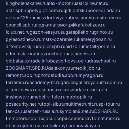
kingbolenskaner.ru
alex-motor.ru
astroline.net.ru
act1.spb.ru
polyglot.com.ru
gidlipetsk.ru
ooo-driada.ru
detsad125.ru
mir-zdoroviya.ru
bruslanovo.ru
siterem.ru
council.spb.ru
лодкипатриот.рф
kafekolizey.ru
iclub.net.ru
gazon-easy.ru
sugarepilekb.ru
grinox.ru
pylesostineco.ru
msts-ozarenie.ru
kameryjooan.ru
artemovskij.ru
dopler.spb.ru
aid70.ru
metall-perm.ru
ndm.msk.ru
ratingzooshop.ru
apiaccess.ru
globalautotrade.info
bezverhovskoe.ru
drsschool.ru
ZOOSMART.SPB.RU
dalakony.ru
medikijob.ru
remontt.spb.ru
photostudia.spb.ru
myragon.ru
terramia.ru
academy62.ru
gardengallereya.ru
rti.com.ru
artem-news.ru
biserinca.ru
krasnodarkurort.com
imshowtv.ru
mebel-v-tule.ru
mobtopik.ru
pcsecurity.net.ru
tool-sib.ru
multimetrunit.ru
sp-tour.ru
fan-cs.ru
santeh-russia.ru
symbian9.net.ru
DSHAIR.RU
tmmotors.spb.ru
xjocuricopii.com
musavtomat.msk.ru
obustrojdom.ru
sovetcik.ru
ybaranovskaya.ru