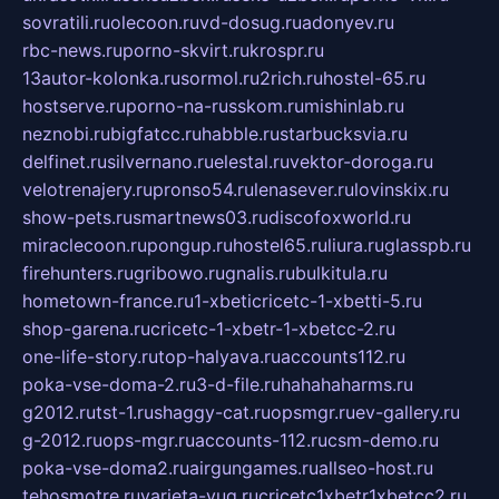
sovratili.ru
olecoon.ru
vd-dosug.ru
adonyev.ru
rbc-news.ru
porno-skvirt.ru
krospr.ru
13autor-kolonka.ru
sormol.ru
2rich.ru
hostel-65.ru
hostserve.ru
porno-na-russkom.ru
mishinlab.ru
neznobi.ru
bigfatcc.ru
habble.ru
starbucksvia.ru
delfinet.ru
silvernano.ru
elestal.ru
vektor-doroga.ru
velotrenajery.ru
pronso54.ru
lenasever.ru
lovinskix.ru
show-pets.ru
smartnews03.ru
discofoxworld.ru
miraclecoon.ru
pongup.ru
hostel65.ru
liura.ru
glasspb.ru
firehunters.ru
gribowo.ru
gnalis.ru
bulkitula.ru
hometown-france.ru
1-xbeticricetc-1-xbetti-5.ru
shop-garena.ru
cricetc-1-xbetr-1-xbetcc-2.ru
one-life-story.ru
top-halyava.ru
accounts112.ru
poka-vse-doma-2.ru
3-d-file.ru
hahahaharms.ru
g2012.ru
tst-1.ru
shaggy-cat.ru
opsmgr.ru
ev-gallery.ru
g-2012.ru
ops-mgr.ru
accounts-112.ru
csm-demo.ru
poka-vse-doma2.ru
airgungames.ru
allseo-host.ru
tehosmotre.ru
varieta-yug.ru
cricetc1xbetr1xbetcc2.ru