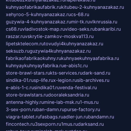
kuhnyaofabrikaufabrik.ru
kitubeu-2-kuhnyanazakaz.ru
xehyroo-5-kuhnyanazakaz.ru
cs-68.ru
guzywia-4-kuhnyanazakaz.ru
mir-tk.ru
vlknrussia.ru
cs68.ru
vladivostok-map.ru
video-seks.ru
bankaribi.ru
raszar.ru
vskrytie-zamkov-moskva113.ru
lipetsktelecom.ru
tovudyi4kuhnyanazakaz.ru
seksuzb.ru
guzywia4kuhnyanazakaz.ru
fabrikaofabrikaokuhny.ru
kuhnyaekuhnyaafabrika.ru
kuhnyaykuhnyayfabrika.ru
e-abis1c.ru
store-brawl-stars.ru
kts-services.ru
dark-sand.ru
sindika-01.ru
sp-life.ru
x-legion.ru
sib-archives.ru
e-abis-1-c.ru
sindika01.ru
venda-festival.ru
store-brawlstars.ru
dooraleksandria.ru
antenna-highly.ru
mine-lab-msk.ru
1-mus.ru
3-sex-porn.ru
ban-damn.ru
purse-factory.ru
viagra-tablet.ru
fasbags.ru
adler-jun.ru
bandamn.ru
fincontech.ru
3sexporn.ru
1mus.ru
darksand.ru