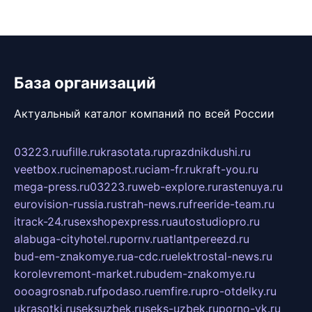
База организаций
Актуальный каталог компаний по всей России
03223.ru
ufille.ru
krasotata.ru
prazdnikdushi.ru
veetbox.ru
cinemapost.ru
ciam-fr.ru
kraft-you.ru
mega-press.ru
03223.ru
web-explore.ru
rastenuya.ru
eurovision-russia.ru
strah-news.ru
freeride-team.ru
itrack-24.ru
sexshopexpress.ru
autostudiopro.ru
alabuga-cityhotel.ru
pornv.ru
atlantpereezd.ru
bud-em-znakomye.ru
a-cdc.ru
elektrostal-news.ru
korolevremont-market.ru
budem-znakomye.ru
oooagrosnab.ru
fpodaso.ru
emfire.ru
pro-otdelky.ru
ukrasotki.ru
seksuzbek.ru
seks-uzbek.ru
porno-vk.ru