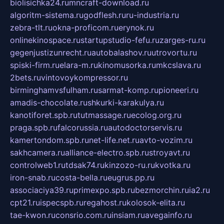
biolisichka24.ru
mncraft-download.ru
algoritm-sistema.ru
godflesh.ru
ru-industria.ru
zebra-tlt.ru
okna-proficom.ru
erynok.ru
onlinekinospace.ru
startupstudio-fefu.ru
zarges-ru.ru
gegenjustizunrecht.ru
autobalashov.ru
utrovortu.ru
spiski-firm.ru
elara-m.ru
kinomusorka.ru
mkcslava.ru
2bets.ru
vintovoykompressor.ru
birminghamvsfulham.ru
sarmat-komp.ru
pioneeri.ru
amadis-chocolate.ru
shkurki-karakulya.ru
kanotiforet.spb.ru
tutmassage.ru
ecolog.org.ru
praga.spb.ru
falcorussia.ru
autodoctorservis.ru
kamertondom.spb.ru
net-life.net.ru
avto-vozim.ru
sakhcamera.ru
alliance-electro.spb.ru
stroyavt.ru
controlweb1.ru
tdsak74.ru
kinzozo-ru.ru
kvotka.ru
iron-snab.ru
costa-bella.ru
eugrus.pp.ru
associaciya39.ru
primexpo.spb.ru
bezmorchin.ru
ia2.ru
cpt21.ru
ispecspb.ru
regahost.ru
kolosok-elita.ru
tae-kwon.ru
consrio.com.ru
insiam.ru
avegainfo.ru