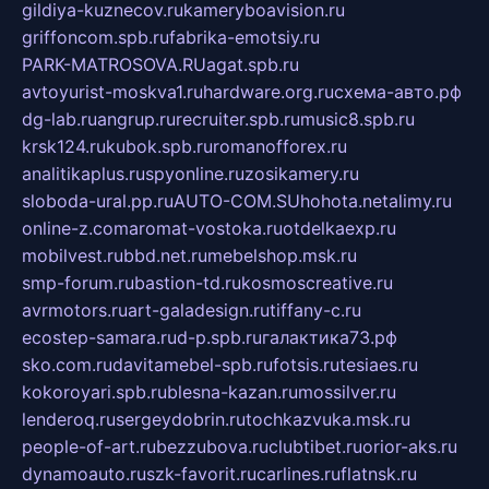
gildiya-kuznecov.ru
kameryboavision.ru
griffoncom.spb.ru
fabrika-emotsiy.ru
PARK-MATROSOVA.RU
agat.spb.ru
avtoyurist-moskva1.ru
hardware.org.ru
схема-авто.рф
dg-lab.ru
angrup.ru
recruiter.spb.ru
music8.spb.ru
krsk124.ru
kubok.spb.ru
romanofforex.ru
analitikaplus.ru
spyonline.ru
zosikamery.ru
sloboda-ural.pp.ru
AUTO-COM.SU
hohota.net
alimy.ru
online-z.com
aromat-vostoka.ru
otdelkaexp.ru
mobilvest.ru
bbd.net.ru
mebelshop.msk.ru
smp-forum.ru
bastion-td.ru
kosmoscreative.ru
avrmotors.ru
art-galadesign.ru
tiffany-c.ru
ecostep-samara.ru
d-p.spb.ru
галактика73.рф
sko.com.ru
davitamebel-spb.ru
fotsis.ru
tesiaes.ru
kokoroyari.spb.ru
blesna-kazan.ru
mossilver.ru
lenderoq.ru
sergeydobrin.ru
tochkazvuka.msk.ru
people-of-art.ru
bezzubova.ru
clubtibet.ru
orior-aks.ru
dynamoauto.ru
szk-favorit.ru
carlines.ru
flatnsk.ru