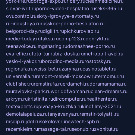
york-life.ru
doroga-expo.ru
ribery.ru
cleanmedicine.ru
slovar-ivrit.ru
porno-video-besplatno.ru
seks-365.ru
ovucontrol.ru
sloty-igrovyye-avtomaty.ru
ru-industriya.ru
russkoe-porno-besplatno.ru
belgorod-day.ru
digilith.ru
pichkurovlab.ru
medic-today.ru
taksu.ru
comp123.ru
don-ykt.ru
teensvoice.ru
imgsharing.ru
domashnee-porno.ru
eva-elfie.ru
foto-tur.ru
biz-doska.ru
metropoltravel.ru
veslo-i-yakor.ru
borodino-media.ru
rostotsky.ru
regionufa.ru
weiss-bet.ru
zaryna.ru
casinotablet.ru
universalia.ru
remont-mebeli-moscow.ru
termomur.ru
clubfisher.ru
remstirufa.ru
erdamchi.ru
doramamama.ru
muraviovka-park.ru
worldofwoman.ru
clean-dreams.ru
arkrym.ru
kristinita.ru
dircomputer.ru
healthenter.ru
textexperts.ru
pivnaya-kruzhka.ru
kinofilmy-2021.ru
demolalapaluza.ru
tanyavanya.ru
remstir-tolyatti.ru
msdip.ru
jdol.ru
sokolovr.ru
newtech-spb.ru
rezemkleim.ru
massage-tai.ru
seonub.ru
zvonitut.ru