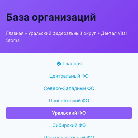
База организаций
Главная
»
Уральский федеральный округ
» Дентал Vital
Stoma
🏠 Главная
Центральный ФО
Северо-Западный ФО
Приволжский ФО
Уральский ФО
Сибирский ФО
Дальневосточный ФО