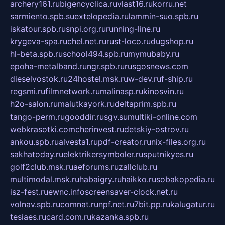
archery161.ru
bigencyclica.ru
vlast16.ru
korru.net
sarmiento.spb.su
extelopedia.ru
lammin-suo.spb.ru
iskatour.spb.ru
snpi.org.ru
running-line.ru
krygeva-spa.ru
chel.net.ru
rust-loco.ru
dugshop.ru
hl-beta.spb.ru
school494.spb.ru
mymubaby.ru
epoha-metalband.ru
ngr.spb.ru
rusgosnews.com
dieselvostok.ru
24hostel.msk.ru
w-dev.ru
f-ship.ru
regsmi.ru
filmnetwork.ru
malinasp.ru
kinosvin.ru
h2o-salon.ru
malutkayork.ru
deltaprim.spb.ru
tango-perm.ru
gooddir.ru
sgv.su
multiki-online.com
webkrasotki.com
cherinvest.ru
detskiy-ostrov.ru
ankou.spb.ru
alvesta1.ru
pdf-creator.ru
nix-files.org.ru
sakhatoday.ru
elektrikersymboler.ru
sputnikyes.ru
golf2club.msk.ru
aeforums.ru
zallclub.ru
multimodal.msk.ru
habaigry.ru
haikko.ru
sobakopedia.ru
isz-fest.ru
ewnc.info
screensaver-clock.net.ru
volnav.spb.ru
comnat.ru
npf.net.ru
7bit.pp.ru
kalugatur.ru
tesiaes.ru
card.com.ru
kazanka.spb.ru