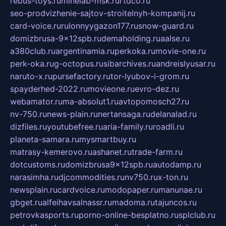
rebus-toys.ru
minelab-msk.ru
rtdco.ru
seo-prodvizhenie-sajtov-stroitelnyh-kompanij.ru
card-voice.ru
rulonnyygazon177.ru
snow-guard.ru
domizbrusa-9x12spb.ru
demaholding.ru
aalse.ru
a380club.ru
argentinamia.ru
perkoka.ru
movie-one.ru
perk-oka.ru
g-octopus.ru
sibarchives.ru
andreislyusar.ru
naruto-x.ru
pursefactory.ru
tor-lyubov-i-grom.ru
spayderhed-2022.ru
movieone.ru
evro-dez.ru
webamator.ru
ma-absolut1.ru
avtopomosch27.ru
nv-750.ru
news-plain.ru
nertansaga.ru
delanalad.ru
dizfiles.ru
youtubefree.ru
aria-family.ru
roadli.ru
planeta-samara.ru
mysmartbuy.ru
matrasy-kemerovo.ru
ashanet.ru
trade-farm.ru
dotcustoms.ru
domizbrusa9x12spb.ru
autodamp.ru
narasimha.ru
djcommodities.ru
nv750.ru
x-ton.ru
newsplain.ru
cardvoice.ru
modopaper.ru
manunae.ru
gbget.ru
alfeihavsalnassr.ru
madoma.ru
tajuncos.ru
petrovkasports.ru
porno-online-besplatno.ru
splclub.ru