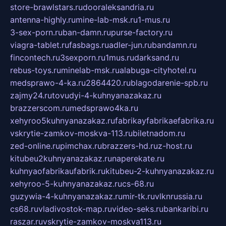
store-brawlstars.ru
dooraleksandria.ru
antenna-highly.ru
mine-lab-msk.ru
1-mus.ru
3-sex-porn.ru
ban-damn.ru
purse-factory.ru
viagra-tablet.ru
fasbags.ru
adler-jun.ru
bandamn.ru
fincontech.ru
3sexporn.ru
1mus.ru
darksand.ru
rebus-toys.ru
minelab-msk.ru
alabuga-cityhotel.ru
medsprawo-4-ka.ru
2864420.ru
blagodarenie-spb.ru
zajmy24.ru
tovudyi-4-kuhnyanazakaz.ru
brazzerscom.ru
medsprawo4ka.ru
xehyroo5kuhnyanazakaz.ru
fabrikayfabrikaefabrika.ru
vskrytie-zamkov-moskva-113.ru
biletnadom.ru
zed-online.ru
pimchax.ru
brazzers-hd.ru
z-host.ru
kitubeu2kuhnyanazakaz.ru
naperekate.ru
kuhnyaofabrikaufabrik.ru
kitubeu-2-kuhnyanazakaz.ru
xehyroo-5-kuhnyanazakaz.ru
cs-68.ru
guzywia-4-kuhnyanazakaz.ru
mir-tk.ru
vlknrussia.ru
cs68.ru
vladivostok-map.ru
video-seks.ru
bankaribi.ru
raszar.ru
vskrytie-zamkov-moskva113.ru