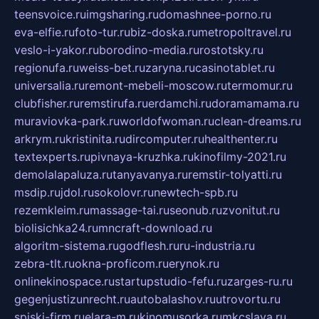
teensvoice.ru
imgsharing.ru
domashnee-porno.ru
eva-elfie.ru
foto-tur.ru
biz-doska.ru
metropoltravel.ru
veslo-i-yakor.ru
borodino-media.ru
rostotsky.ru
regionufa.ru
weiss-bet.ru
zaryna.ru
casinotablet.ru
universalia.ru
remont-mebeli-moscow.ru
termomur.ru
clubfisher.ru
remstirufa.ru
erdamchi.ru
doramamama.ru
muraviovka-park.ru
worldofwoman.ru
clean-dreams.ru
arkrym.ru
kristinita.ru
dircomputer.ru
healthenter.ru
textexperts.ru
pivnaya-kruzhka.ru
kinofilmy-2021.ru
demolalapaluza.ru
tanyavanya.ru
remstir-tolyatti.ru
msdip.ru
jdol.ru
sokolovr.ru
newtech-spb.ru
rezemkleim.ru
massage-tai.ru
seonub.ru
zvonitut.ru
biolisichka24.ru
mncraft-download.ru
algoritm-sistema.ru
godflesh.ru
ru-industria.ru
zebra-tlt.ru
okna-proficom.ru
erynok.ru
onlinekinospace.ru
startupstudio-fefu.ru
zarges-ru.ru
gegenjustizunrecht.ru
autobalashov.ru
utrovortu.ru
spiski-firm.ru
elara-m.ru
kinomusorka.ru
mkcslava.ru