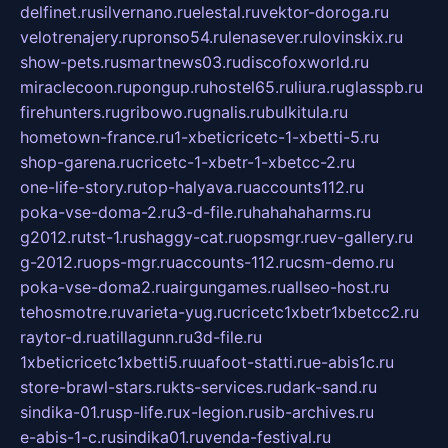
delfinet.ru
silvernano.ru
elestal.ru
vektor-doroga.ru
velotrenajery.ru
pronso54.ru
lenasever.ru
lovinskix.ru
show-pets.ru
smartnews03.ru
discofoxworld.ru
miraclecoon.ru
pongup.ru
hostel65.ru
liura.ru
glasspb.ru
firehunters.ru
gribowo.ru
gnalis.ru
bulkitula.ru
hometown-france.ru
1-xbeticricetc-1-xbetti-5.ru
shop-garena.ru
cricetc-1-xbetr-1-xbetcc-2.ru
one-life-story.ru
top-halyava.ru
accounts112.ru
poka-vse-doma-2.ru
3-d-file.ru
hahahaharms.ru
g2012.ru
tst-1.ru
shaggy-cat.ru
opsmgr.ru
ev-gallery.ru
g-2012.ru
ops-mgr.ru
accounts-112.ru
csm-demo.ru
poka-vse-doma2.ru
airgungames.ru
allseo-host.ru
tehosmotre.ru
varieta-yug.ru
cricetc1xbetr1xbetcc2.ru
raytor-d.ru
atillagunn.ru
3d-file.ru
1xbeticricetc1xbetti5.ru
uafoot-statti.ru
e-abis1c.ru
store-brawl-stars.ru
kts-services.ru
dark-sand.ru
sindika-01.ru
sp-life.ru
x-legion.ru
sib-archives.ru
e-abis-1-c.ru
sindika01.ru
venda-festival.ru