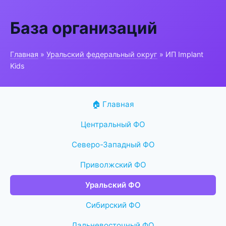
База организаций
Главная
»
Уральский федеральный округ
» ИП Implant
Kids
🏠 Главная
Центральный ФО
Северо-Западный ФО
Приволжский ФО
Уральский ФО
Сибирский ФО
Дальневосточный ФО