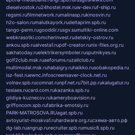
dieselvostok.ru
24hostel.msk.ru
w-dev.ru
f-ship.ru
regsmi.ru
filmnetwork.ru
malinasp.ru
kinosvin.ru
h2o-salon.ru
malutkayork.ru
deltaprim.spb.ru
tango-perm.ru
gooddir.ru
sgv.su
multiki-online.com
webkrasotki.com
cherinvest.ru
detskiy-ostrov.ru
ankou.spb.ru
alvesta1.ru
pdf-creator.ru
nix-files.org.ru
sakhatoday.ru
elektrikersymboler.ru
sputnikyes.ru
golf2club.msk.ru
aeforums.ru
zallclub.ru
multimodal.msk.ru
habaigry.ru
haikko.ru
sobakopedia.ru
isz-fest.ru
ewnc.info
screensaver-clock.net.ru
volnav.spb.ru
comnat.ru
npf.net.ru
7bit.pp.ru
kalugatur.ru
tesiaes.ru
card.com.ru
kazanka.spb.ru
gildiya-kuznecov.ru
kameryboavision.ru
griffoncom.spb.ru
fabrika-emotsiy.ru
PARK-MATROSOVA.RU
agat.spb.ru
avtoyurist-moskva1.ru
hardware.org.ru
схема-авто.рф
dg-lab.ru
angrup.ru
recruiter.spb.ru
music8.spb.ru