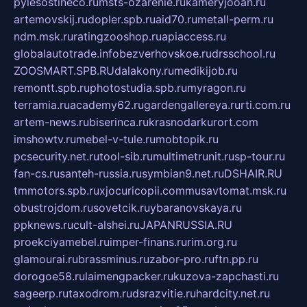
pylesostineco.ru
msts-ozarenie.ru
kameryjooan.ru
artemovskij.ru
dopler.spb.ru
aid70.ru
metall-perm.ru
ndm.msk.ru
ratingzooshop.ru
apiaccess.ru
globalautotrade.info
bezverhovskoe.ru
drsschool.ru
ZOOSMART.SPB.RU
dalakony.ru
medikijob.ru
remontt.spb.ru
photostudia.spb.ru
myragon.ru
terramia.ru
academy62.ru
gardengallereya.ru
rti.com.ru
artem-news.ru
biserinca.ru
krasnodarkurort.com
imshowtv.ru
mebel-v-tule.ru
mobtopik.ru
pcsecurity.net.ru
tool-sib.ru
multimetrunit.ru
sp-tour.ru
fan-cs.ru
santeh-russia.ru
symbian9.net.ru
DSHAIR.RU
tmmotors.spb.ru
xjocuricopii.com
musavtomat.msk.ru
obustrojdom.ru
sovetcik.ru
ybaranovskaya.ru
ppknews.ru
cult-alshei.ru
JAPANRUSSIA.RU
proekciyamebel.ru
imper-finans.ru
rim.org.ru
glamourai.ru
brassminus.ru
zabor-pro.ru
ftn.pp.ru
dorogoe58.ru
laimengpacker.ru
kuzova-zapchasti.ru
sageerp.ru
taxodrom.ru
dsrazvitie.ru
hardcity.net.ru