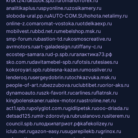
krsk124.ru
kubok.spb.ru
romanofforex.ru
analitikaplus.ru
spyonline.ru
zosikamery.ru
sloboda-ural.pp.ru
AUTO-COM.SU
hohota.net
alimy.ru
online-z.com
aromat-vostoka.ru
otdelkaexp.ru
mobilvest.ru
bbd.net.ru
mebelshop.msk.ru
smp-forum.ru
bastion-td.ru
kosmoscreative.ru
avrmotors.ru
art-galadesign.ru
tiffany-c.ru
ecostep-samara.ru
d-p.spb.ru
галактика73.рф
sko.com.ru
davitamebel-spb.ru
fotsis.ru
tesiaes.ru
kokoroyari.spb.ru
blesna-kazan.ru
mossilver.ru
lenderoq.ru
sergeydobrin.ru
tochkazvuka.msk.ru
people-of-art.ru
bezzubova.ru
clubtibet.ru
orior-aks.ru
dynamoauto.ru
szk-favorit.ru
carlines.ru
flatnsk.ru
kingbolenskaner.ru
alex-motor.ru
astroline.net.ru
act1.spb.ru
polyglot.com.ru
gidlipetsk.ru
ooo-driada.ru
detsad125.ru
mir-zdoroviya.ru
bruslanovo.ru
siterem.ru
council.spb.ru
лодкипатриот.рф
kafekolizey.ru
iclub.net.ru
gazon-easy.ru
sugarepilekb.ru
grinox.ru