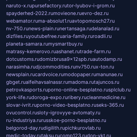
naruto-x.ru
pursefactory.ru
tor-lyubov-i-grom.ru
spayderhed-2022.ru
movieone.ru
evro-dez.ru
webamator.ru
ma-absolut1.ru
avtopomosch27.ru
nv-750.ru
news-plain.ru
nertansaga.ru
delanalad.ru
dizfiles.ru
youtubefree.ru
aria-family.ru
roadli.ru
planeta-samara.ru
mysmartbuy.ru
matrasy-kemerovo.ru
ashanet.ru
trade-farm.ru
dotcustoms.ru
domizbrusa9x12spb.ru
autodamp.ru
narasimha.ru
djcommodities.ru
nv750.ru
x-ton.ru
newsplain.ru
cardvoice.ru
modopaper.ru
manunae.ru
gbget.ru
alfeihavsalnassr.ru
madoma.ru
tajuncos.ru
petrovkasports.ru
porno-online-besplatno.ru
splclub.ru
york-life.ru
doroga-expo.ru
ribery.ru
cleanmedicine.ru
slovar-ivrit.ru
porno-video-besplatno.ru
seks-365.ru
ovucontrol.ru
sloty-igrovyye-avtomaty.ru
ru-industriya.ru
russkoe-porno-besplatno.ru
belgorod-day.ru
digilith.ru
pichkurovlab.ru
medic-today.ru
taksu.ru
comp123.ru
don-ykt.ru