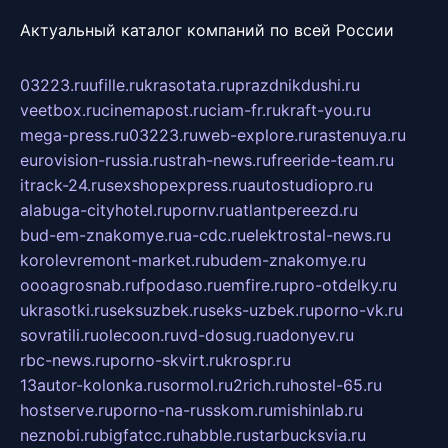
Актуальный каталог компаний по всей России
03223.ru
ufille.ru
krasotata.ru
prazdnikdushi.ru
veetbox.ru
cinemapost.ru
ciam-fr.ru
kraft-you.ru
mega-press.ru
03223.ru
web-explore.ru
rastenuya.ru
eurovision-russia.ru
strah-news.ru
freeride-team.ru
itrack-24.ru
sexshopexpress.ru
autostudiopro.ru
alabuga-cityhotel.ru
pornv.ru
atlantpereezd.ru
bud-em-znakomye.ru
a-cdc.ru
elektrostal-news.ru
korolevremont-market.ru
budem-znakomye.ru
oooagrosnab.ru
fpodaso.ru
emfire.ru
pro-otdelky.ru
ukrasotki.ru
seksuzbek.ru
seks-uzbek.ru
porno-vk.ru
sovratili.ru
olecoon.ru
vd-dosug.ru
adonyev.ru
rbc-news.ru
porno-skvirt.ru
krospr.ru
13autor-kolonka.ru
sormol.ru
2rich.ru
hostel-65.ru
hostserve.ru
porno-na-russkom.ru
mishinlab.ru
neznobi.ru
bigfatcc.ru
habble.ru
starbucksvia.ru