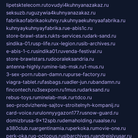
lipetsktelecom.ru
tovudyi4kuhnyanazakaz.ru
seksuzb.ru
guzywia4kuhnyanazakaz.ru
fabrikaofabrikaokuhny.ru
kuhnyaekuhnyaafabrika.ru
kuhnyaykuhnyayfabrika.ru
e-abis1c.ru
store-brawl-stars.ru
kts-services.ru
dark-sand.ru
sindika-01.ru
sp-life.ru
x-legion.ru
sib-archives.ru
e-abis-1-c.ru
sindika01.ru
venda-festival.ru
store-brawlstars.ru
dooraleksandria.ru
antenna-highly.ru
mine-lab-msk.ru
1-mus.ru
3-sex-porn.ru
ban-damn.ru
purse-factory.ru
viagra-tablet.ru
fasbags.ru
adler-jun.ru
bandamn.ru
fincontech.ru
3sexporn.ru
1mus.ru
darksand.ru
rebus-toys.ru
minelab-msk.ru
rtdco.ru
seo-prodvizhenie-sajtov-stroitelnyh-kompanij.ru
card-voice.ru
rulonnyygazon177.ru
snow-guard.ru
domizbrusa-9x12spb.ru
demaholding.ru
aalse.ru
a380club.ru
argentinamia.ru
perkoka.ru
movie-one.ru
perk-oka.ru
g-octopus.ru
sibarchives.ru
andreislyusar.ru