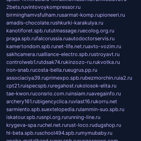
2bets.ru
vintovoykompressor.ru
birminghamvsfulham.ru
sarmat-komp.ru
pioneeri.ru
amadis-chocolate.ru
shkurki-karakulya.ru
kanotiforet.spb.ru
tutmassage.ru
ecolog.org.ru
praga.spb.ru
falcorussia.ru
autodoctorservis.ru
kamertondom.spb.ru
net-life.net.ru
avto-vozim.ru
sakhcamera.ru
alliance-electro.spb.ru
stroyavt.ru
controlweb1.ru
tdsak74.ru
kinzozo-ru.ru
kvotka.ru
iron-snab.ru
costa-bella.ru
eugrus.pp.ru
associaciya39.ru
primexpo.spb.ru
bezmorchin.ru
ia2.ru
cpt21.ru
ispecspb.ru
regahost.ru
kolosok-elita.ru
tae-kwon.ru
consrio.com.ru
insiam.ru
avegainfo.ru
archery161.ru
bigencyclica.ru
vlast16.ru
korru.net
sarmiento.spb.su
extelopedia.ru
lammin-suo.spb.ru
iskatour.spb.ru
snpi.org.ru
running-line.ru
krygeva-spa.ru
chel.net.ru
rust-loco.ru
dugshop.ru
hl-beta.spb.ru
school494.spb.ru
mymubaby.ru
epoha-metalband.ru
ngr.spb.ru
rusgosnews.com