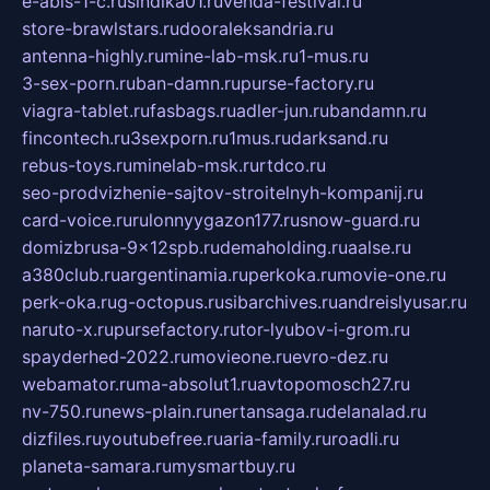
e-abis-1-c.ru
sindika01.ru
venda-festival.ru
store-brawlstars.ru
dooraleksandria.ru
antenna-highly.ru
mine-lab-msk.ru
1-mus.ru
3-sex-porn.ru
ban-damn.ru
purse-factory.ru
viagra-tablet.ru
fasbags.ru
adler-jun.ru
bandamn.ru
fincontech.ru
3sexporn.ru
1mus.ru
darksand.ru
rebus-toys.ru
minelab-msk.ru
rtdco.ru
seo-prodvizhenie-sajtov-stroitelnyh-kompanij.ru
card-voice.ru
rulonnyygazon177.ru
snow-guard.ru
domizbrusa-9x12spb.ru
demaholding.ru
aalse.ru
a380club.ru
argentinamia.ru
perkoka.ru
movie-one.ru
perk-oka.ru
g-octopus.ru
sibarchives.ru
andreislyusar.ru
naruto-x.ru
pursefactory.ru
tor-lyubov-i-grom.ru
spayderhed-2022.ru
movieone.ru
evro-dez.ru
webamator.ru
ma-absolut1.ru
avtopomosch27.ru
nv-750.ru
news-plain.ru
nertansaga.ru
delanalad.ru
dizfiles.ru
youtubefree.ru
aria-family.ru
roadli.ru
planeta-samara.ru
mysmartbuy.ru