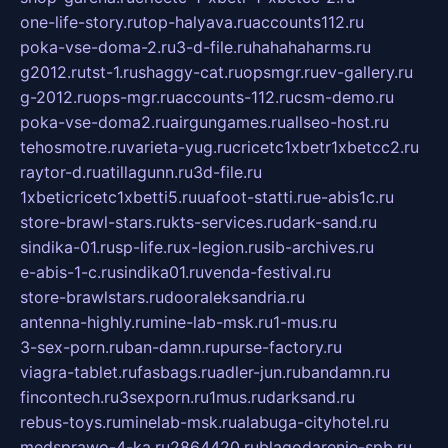
one-life-story.ru
top-halyava.ru
accounts112.ru
poka-vse-doma-2.ru
3-d-file.ru
hahahaharms.ru
g2012.ru
tst-1.ru
shaggy-cat.ru
opsmgr.ru
ev-gallery.ru
g-2012.ru
ops-mgr.ru
accounts-112.ru
csm-demo.ru
poka-vse-doma2.ru
airgungames.ru
allseo-host.ru
tehosmotre.ru
varieta-yug.ru
cricetc1xbetr1xbetcc2.ru
raytor-d.ru
atillagunn.ru
3d-file.ru
1xbeticricetc1xbetti5.ru
uafoot-statti.ru
e-abis1c.ru
store-brawl-stars.ru
kts-services.ru
dark-sand.ru
sindika-01.ru
sp-life.ru
x-legion.ru
sib-archives.ru
e-abis-1-c.ru
sindika01.ru
venda-festival.ru
store-brawlstars.ru
dooraleksandria.ru
antenna-highly.ru
mine-lab-msk.ru
1-mus.ru
3-sex-porn.ru
ban-damn.ru
purse-factory.ru
viagra-tablet.ru
fasbags.ru
adler-jun.ru
bandamn.ru
fincontech.ru
3sexporn.ru
1mus.ru
darksand.ru
rebus-toys.ru
minelab-msk.ru
alabuga-cityhotel.ru
medsprawo-4-ka.ru
2864420.ru
blagodarenie-spb.ru