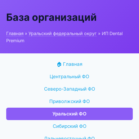
База организаций
Главная
»
Уральский федеральный округ
» ИП Dental
Premium
🏠 Главная
Центральный ФО
Северо-Западный ФО
Приволжский ФО
Уральский ФО
Сибирский ФО
Дальневосточный ФО