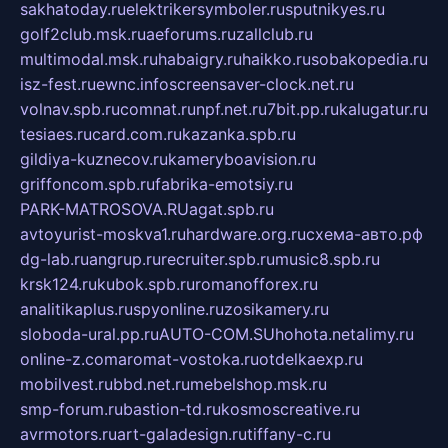
sakhatoday.ru
elektrikersymboler.ru
sputnikyes.ru
golf2club.msk.ru
aeforums.ru
zallclub.ru
multimodal.msk.ru
habaigry.ru
haikko.ru
sobakopedia.ru
isz-fest.ru
ewnc.info
screensaver-clock.net.ru
volnav.spb.ru
comnat.ru
npf.net.ru
7bit.pp.ru
kalugatur.ru
tesiaes.ru
card.com.ru
kazanka.spb.ru
gildiya-kuznecov.ru
kameryboavision.ru
griffoncom.spb.ru
fabrika-emotsiy.ru
PARK-MATROSOVA.RU
agat.spb.ru
avtoyurist-moskva1.ru
hardware.org.ru
схема-авто.рф
dg-lab.ru
angrup.ru
recruiter.spb.ru
music8.spb.ru
krsk124.ru
kubok.spb.ru
romanofforex.ru
analitikaplus.ru
spyonline.ru
zosikamery.ru
sloboda-ural.pp.ru
AUTO-COM.SU
hohota.net
alimy.ru
online-z.com
aromat-vostoka.ru
otdelkaexp.ru
mobilvest.ru
bbd.net.ru
mebelshop.msk.ru
smp-forum.ru
bastion-td.ru
kosmoscreative.ru
avrmotors.ru
art-galadesign.ru
tiffany-c.ru