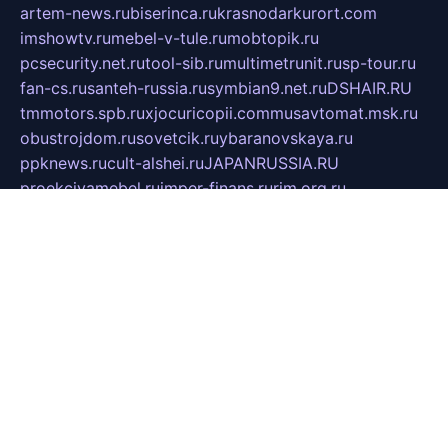
artem-news.ru
biserinca.ru
krasnodarkurort.com
imshowtv.ru
mebel-v-tule.ru
mobtopik.ru
pcsecurity.net.ru
tool-sib.ru
multimetrunit.ru
sp-tour.ru
fan-cs.ru
santeh-russia.ru
symbian9.net.ru
DSHAIR.RU
tmmotors.spb.ru
xjocuricopii.com
musavtomat.msk.ru
obustrojdom.ru
sovetcik.ru
ybaranovskaya.ru
ppknews.ru
cult-alshei.ru
JAPANRUSSIA.RU
proekciyamebel.ru
imper-finans.ru
rim.org.ru
glamourai.ru
brassminus.ru
zabor-pro.ru
ftn.pp.ru
dorogoe58.ru
laimengpacker.ru
kuzova-zapchasti.ru
sageerp.ru
taxodrom.ru
dsrazvitie.ru
hardcity.net.ru
ratinghomegames.ru
topservice25.ru
gubernyan.ru
gtglasslined.ru
ii4.ru
tssport.spb.ru
andorra24.com
blackwallstreet.ru
oboimos.ru
optim-doors.com.ru
ikuch.ru
nycr.org.ru
npa21.ru
vremya-ch.spb.ru
desert000.ru
ivtorgi.ru
ifiori.ru
catalog-statei.ru
dcv.org.ru
spetsmaster174.ru
ipkameryhiseeu.ru
dum26.ru
ruspol.spb.ru
fr-opendp.ru
kam-solnyshko.ru