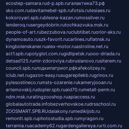
ecostep-samara.ru
d-p.spb.ru
галактика73.рф
sko.com.ru
davitamebel-spb.ru
fotsis.ru
tesiaes.ru
kokoroyari.spb.ru
blesna-kazan.ru
mossilver.ru
lenderoq.ru
sergeydobrin.ru
tochkazvuka.msk.ru
people-of-art.ru
bezzubova.ru
clubtibet.ru
orior-aks.ru
dynamoauto.ru
szk-favorit.ru
carlines.ru
flatnsk.ru
kingbolenskaner.ru
alex-motor.ru
astroline.net.ru
act1.spb.ru
polyglot.com.ru
gidlipetsk.ru
ooo-driada.ru
detsad125.ru
mir-zdoroviya.ru
bruslanovo.ru
siterem.ru
council.spb.ru
лодкипатриот.рф
kafekolizey.ru
iclub.net.ru
gazon-easy.ru
sugarepilekb.ru
grinox.ru
pylesostineco.ru
msts-ozarenie.ru
kameryjooan.ru
artemovskij.ru
dopler.spb.ru
aid70.ru
metall-perm.ru
ndm.msk.ru
ratingzooshop.ru
apiaccess.ru
globalautotrade.info
bezverhovskoe.ru
drsschool.ru
ZOOSMART.SPB.RU
dalakony.ru
medikijob.ru
remontt.spb.ru
photostudia.spb.ru
myragon.ru
terramia.ru
academy62.ru
gardengallereya.ru
rti.com.ru