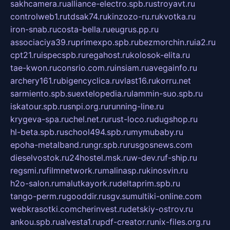
sakhcamera.ru
alliance-electro.spb.ru
stroyavt.ru
controlweb1.ru
tdsak74.ru
kinzozo-ru.ru
kvotka.ru
iron-snab.ru
costa-bella.ru
eugrus.pp.ru
associaciya39.ru
primexpo.spb.ru
bezmorchin.ru
ia2.ru
cpt21.ru
ispecspb.ru
regahost.ru
kolosok-elita.ru
tae-kwon.ru
consrio.com.ru
insiam.ru
avegainfo.ru
archery161.ru
bigencyclica.ru
vlast16.ru
korru.net
sarmiento.spb.su
extelopedia.ru
lammin-suo.spb.ru
iskatour.spb.ru
snpi.org.ru
running-line.ru
krygeva-spa.ru
chel.net.ru
rust-loco.ru
dugshop.ru
hl-beta.spb.ru
school494.spb.ru
mymubaby.ru
epoha-metalband.ru
ngr.spb.ru
rusgosnews.com
dieselvostok.ru
24hostel.msk.ru
w-dev.ru
f-ship.ru
regsmi.ru
filmnetwork.ru
malinasp.ru
kinosvin.ru
h2o-salon.ru
malutkayork.ru
deltaprim.spb.ru
tango-perm.ru
gooddir.ru
sgv.su
multiki-online.com
webkrasotki.com
cherinvest.ru
detskiy-ostrov.ru
ankou.spb.ru
alvesta1.ru
pdf-creator.ru
nix-files.org.ru