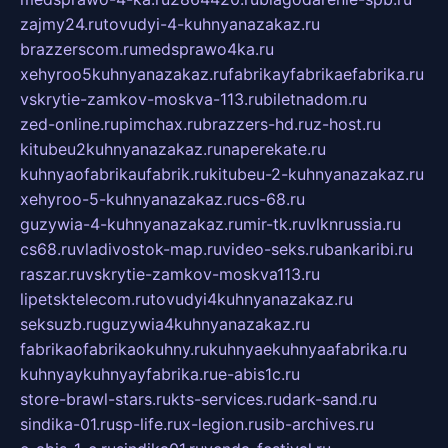
zajmy24.ru
tovudyi-4-kuhnyanazakaz.ru
brazzerscom.ru
medsprawo4ka.ru
xehyroo5kuhnyanazakaz.ru
fabrikayfabrikaefabrika.ru
vskrytie-zamkov-moskva-113.ru
biletnadom.ru
zed-online.ru
pimchax.ru
brazzers-hd.ru
z-host.ru
kitubeu2kuhnyanazakaz.ru
naperekate.ru
kuhnyaofabrikaufabrik.ru
kitubeu-2-kuhnyanazakaz.ru
xehyroo-5-kuhnyanazakaz.ru
cs-68.ru
guzywia-4-kuhnyanazakaz.ru
mir-tk.ru
vlknrussia.ru
cs68.ru
vladivostok-map.ru
video-seks.ru
bankaribi.ru
raszar.ru
vskrytie-zamkov-moskva113.ru
lipetsktelecom.ru
tovudyi4kuhnyanazakaz.ru
seksuzb.ru
guzywia4kuhnyanazakaz.ru
fabrikaofabrikaokuhny.ru
kuhnyaekuhnyaafabrika.ru
kuhnyaykuhnyayfabrika.ru
e-abis1c.ru
store-brawl-stars.ru
kts-services.ru
dark-sand.ru
sindika-01.ru
sp-life.ru
x-legion.ru
sib-archives.ru