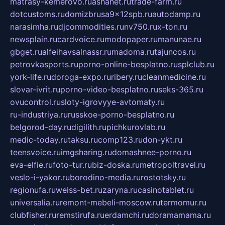
matrasy-kemerovo.ru
ashanet.ru
trade-farm.ru
dotcustoms.ru
domizbrusa9x12spb.ru
autodamp.ru
narasimha.ru
djcommodities.ru
nv750.ru
x-ton.ru
newsplain.ru
cardvoice.ru
modopaper.ru
manunae.ru
gbget.ru
alfeihavsalnassr.ru
madoma.ru
tajuncos.ru
petrovkasports.ru
porno-online-besplatno.ru
splclub.ru
york-life.ru
doroga-expo.ru
ribery.ru
cleanmedicine.ru
slovar-ivrit.ru
porno-video-besplatno.ru
seks-365.ru
ovucontrol.ru
sloty-igrovyye-avtomaty.ru
ru-industriya.ru
russkoe-porno-besplatno.ru
belgorod-day.ru
digilith.ru
pichkurovlab.ru
medic-today.ru
taksu.ru
comp123.ru
don-ykt.ru
teensvoice.ru
imgsharing.ru
domashnee-porno.ru
eva-elfie.ru
foto-tur.ru
biz-doska.ru
metropoltravel.ru
veslo-i-yakor.ru
borodino-media.ru
rostotsky.ru
regionufa.ru
weiss-bet.ru
zaryna.ru
casinotablet.ru
universalia.ru
remont-mebeli-moscow.ru
termomur.ru
clubfisher.ru
remstirufa.ru
erdamchi.ru
doramamama.ru