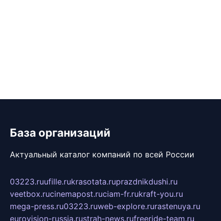
База организаций
Актуальный каталог компаний по всей России
03223.ru
ufille.ru
krasotata.ru
prazdnikdushi.ru
veetbox.ru
cinemapost.ru
ciam-fr.ru
kraft-you.ru
mega-press.ru
03223.ru
web-explore.ru
rastenuya.ru
eurovision-russia.ru
strah-news.ru
freeride-team.ru