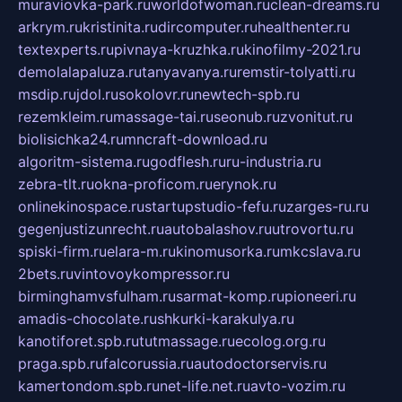
muraviovka-park.ru
worldofwoman.ru
clean-dreams.ru
arkrym.ru
kristinita.ru
dircomputer.ru
healthenter.ru
textexperts.ru
pivnaya-kruzhka.ru
kinofilmy-2021.ru
demolalapaluza.ru
tanyavanya.ru
remstir-tolyatti.ru
msdip.ru
jdol.ru
sokolovr.ru
newtech-spb.ru
rezemkleim.ru
massage-tai.ru
seonub.ru
zvonitut.ru
biolisichka24.ru
mncraft-download.ru
algoritm-sistema.ru
godflesh.ru
ru-industria.ru
zebra-tlt.ru
okna-proficom.ru
erynok.ru
onlinekinospace.ru
startupstudio-fefu.ru
zarges-ru.ru
gegenjustizunrecht.ru
autobalashov.ru
utrovortu.ru
spiski-firm.ru
elara-m.ru
kinomusorka.ru
mkcslava.ru
2bets.ru
vintovoykompressor.ru
birminghamvsfulham.ru
sarmat-komp.ru
pioneeri.ru
amadis-chocolate.ru
shkurki-karakulya.ru
kanotiforet.spb.ru
tutmassage.ru
ecolog.org.ru
praga.spb.ru
falcorussia.ru
autodoctorservis.ru
kamertondom.spb.ru
net-life.net.ru
avto-vozim.ru