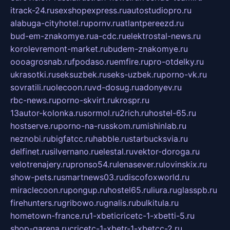
itrack-24.ru
sexshopexpress.ru
autostudiopro.ru
alabuga-cityhotel.ru
pornv.ru
atlantpereezd.ru
bud-em-znakomye.ru
a-cdc.ru
elektrostal-news.ru
korolevremont-market.ru
budem-znakomye.ru
oooagrosnab.ru
fpodaso.ru
emfire.ru
pro-otdelky.ru
ukrasotki.ru
seksuzbek.ru
seks-uzbek.ru
porno-vk.ru
sovratili.ru
olecoon.ru
vd-dosug.ru
adonyev.ru
rbc-news.ru
porno-skvirt.ru
krospr.ru
13autor-kolonka.ru
sormol.ru
2rich.ru
hostel-65.ru
hostserve.ru
porno-na-russkom.ru
mishinlab.ru
neznobi.ru
bigfatcc.ru
habble.ru
starbucksvia.ru
delfinet.ru
silvernano.ru
elestal.ru
vektor-doroga.ru
velotrenajery.ru
pronso54.ru
lenasever.ru
lovinskix.ru
show-pets.ru
smartnews03.ru
discofoxworld.ru
miraclecoon.ru
pongup.ru
hostel65.ru
liura.ru
glasspb.ru
firehunters.ru
gribowo.ru
gnalis.ru
bulkitula.ru
hometown-france.ru
1-xbeticricetc-1-xbetti-5.ru
shop-garena.ru
cricetc-1-xbetr-1-xbetcc-2.ru