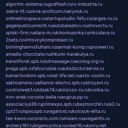
algoritm-sistema.ru
godflesh.ru
ru-industria.ru
zebra-tlt.ru
okna-proficom.ru
erynok.ru
onlinekinospace.ru
startupstudio-fefu.ru
zarges-ru.ru
gegenjustizunrecht.ru
autobalashov.ru
utrovortu.ru
spiski-firm.ru
elara-m.ru
kinomusorka.ru
mkcslava.ru
2bets.ru
vintovoykompressor.ru
birminghamvsfulham.ru
sarmat-komp.ru
pioneeri.ru
amadis-chocolate.ru
shkurki-karakulya.ru
kanotiforet.spb.ru
tutmassage.ru
ecolog.org.ru
praga.spb.ru
falcorussia.ru
autodoctorservis.ru
kamertondom.spb.ru
net-life.net.ru
avto-vozim.ru
sakhcamera.ru
alliance-electro.spb.ru
stroyavt.ru
controlweb1.ru
tdsak74.ru
kinzozo-ru.ru
kvotka.ru
iron-snab.ru
costa-bella.ru
eugrus.pp.ru
associaciya39.ru
primexpo.spb.ru
bezmorchin.ru
ia2.ru
cpt21.ru
ispecspb.ru
regahost.ru
kolosok-elita.ru
tae-kwon.ru
consrio.com.ru
insiam.ru
avegainfo.ru
archery161.ru
bigencyclica.ru
vlast16.ru
korru.net