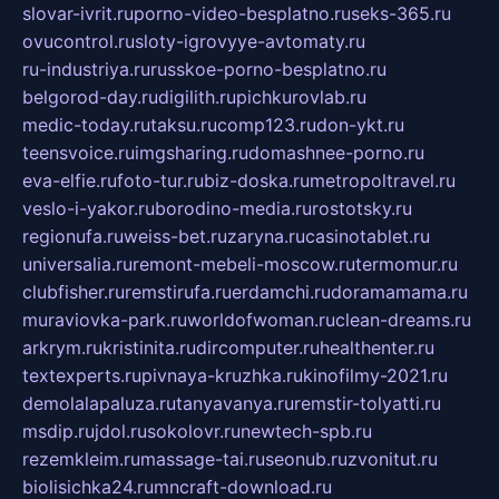
slovar-ivrit.ru
porno-video-besplatno.ru
seks-365.ru
ovucontrol.ru
sloty-igrovyye-avtomaty.ru
ru-industriya.ru
russkoe-porno-besplatno.ru
belgorod-day.ru
digilith.ru
pichkurovlab.ru
medic-today.ru
taksu.ru
comp123.ru
don-ykt.ru
teensvoice.ru
imgsharing.ru
domashnee-porno.ru
eva-elfie.ru
foto-tur.ru
biz-doska.ru
metropoltravel.ru
veslo-i-yakor.ru
borodino-media.ru
rostotsky.ru
regionufa.ru
weiss-bet.ru
zaryna.ru
casinotablet.ru
universalia.ru
remont-mebeli-moscow.ru
termomur.ru
clubfisher.ru
remstirufa.ru
erdamchi.ru
doramamama.ru
muraviovka-park.ru
worldofwoman.ru
clean-dreams.ru
arkrym.ru
kristinita.ru
dircomputer.ru
healthenter.ru
textexperts.ru
pivnaya-kruzhka.ru
kinofilmy-2021.ru
demolalapaluza.ru
tanyavanya.ru
remstir-tolyatti.ru
msdip.ru
jdol.ru
sokolovr.ru
newtech-spb.ru
rezemkleim.ru
massage-tai.ru
seonub.ru
zvonitut.ru
biolisichka24.ru
mncraft-download.ru