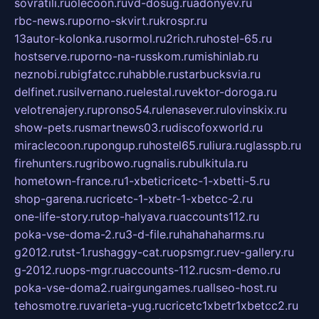
sovratili.ru
olecoon.ru
vd-dosug.ru
adonyev.ru
rbc-news.ru
porno-skvirt.ru
krospr.ru
13autor-kolonka.ru
sormol.ru
2rich.ru
hostel-65.ru
hostserve.ru
porno-na-russkom.ru
mishinlab.ru
neznobi.ru
bigfatcc.ru
habble.ru
starbucksvia.ru
delfinet.ru
silvernano.ru
elestal.ru
vektor-doroga.ru
velotrenajery.ru
pronso54.ru
lenasever.ru
lovinskix.ru
show-pets.ru
smartnews03.ru
discofoxworld.ru
miraclecoon.ru
pongup.ru
hostel65.ru
liura.ru
glasspb.ru
firehunters.ru
gribowo.ru
gnalis.ru
bulkitula.ru
hometown-france.ru
1-xbeticricetc-1-xbetti-5.ru
shop-garena.ru
cricetc-1-xbetr-1-xbetcc-2.ru
one-life-story.ru
top-halyava.ru
accounts112.ru
poka-vse-doma-2.ru
3-d-file.ru
hahahaharms.ru
g2012.ru
tst-1.ru
shaggy-cat.ru
opsmgr.ru
ev-gallery.ru
g-2012.ru
ops-mgr.ru
accounts-112.ru
csm-demo.ru
poka-vse-doma2.ru
airgungames.ru
allseo-host.ru
tehosmotre.ru
varieta-yug.ru
cricetc1xbetr1xbetcc2.ru