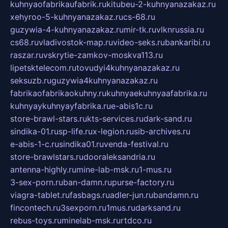
kuhnyaofabrikaufabrik.ru
kitubeu-2-kuhnyanazakaz.ru
xehyroo-5-kuhnyanazakaz.ru
cs-68.ru
guzywia-4-kuhnyanazakaz.ru
mir-tk.ru
vlknrussia.ru
cs68.ru
vladivostok-map.ru
video-seks.ru
bankaribi.ru
raszar.ru
vskrytie-zamkov-moskva113.ru
lipetsktelecom.ru
tovudyi4kuhnyanazakaz.ru
seksuzb.ru
guzywia4kuhnyanazakaz.ru
fabrikaofabrikaokuhny.ru
kuhnyaekuhnyaafabrika.ru
kuhnyaykuhnyayfabrika.ru
e-abis1c.ru
store-brawl-stars.ru
kts-services.ru
dark-sand.ru
sindika-01.ru
sp-life.ru
x-legion.ru
sib-archives.ru
e-abis-1-c.ru
sindika01.ru
venda-festival.ru
store-brawlstars.ru
dooraleksandria.ru
antenna-highly.ru
mine-lab-msk.ru
1-mus.ru
3-sex-porn.ru
ban-damn.ru
purse-factory.ru
viagra-tablet.ru
fasbags.ru
adler-jun.ru
bandamn.ru
fincontech.ru
3sexporn.ru
1mus.ru
darksand.ru
rebus-toys.ru
minelab-msk.ru
rtdco.ru