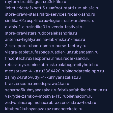
raytor-d.ru
atillagunn.ru
3d-file.ru
1xbeticricetc1xbetti5.ru
uafoot-statti.ru
e-abis1c.ru
store-brawl-stars.ru
kts-services.ru
dark-sand.ru
sindika-01.ru
sp-life.ru
x-legion.ru
sib-archives.ru
e-abis-1-c.ru
sindika01.ru
venda-festival.ru
store-brawlstars.ru
dooraleksandria.ru
antenna-highly.ru
mine-lab-msk.ru
1-mus.ru
3-sex-porn.ru
ban-damn.ru
purse-factory.ru
viagra-tablet.ru
fasbags.ru
adler-jun.ru
bandamn.ru
fincontech.ru
3sexporn.ru
1mus.ru
darksand.ru
rebus-toys.ru
minelab-msk.ru
alabuga-cityhotel.ru
medsprawo-4-ka.ru
2864420.ru
blagodarenie-spb.ru
zajmy24.ru
tovudyi-4-kuhnyanazakaz.ru
brazzerscom.ru
medsprawo4ka.ru
xehyroo5kuhnyanazakaz.ru
fabrikayfabrikaefabrika.ru
vskrytie-zamkov-moskva-113.ru
biletnadom.ru
zed-online.ru
pimchax.ru
brazzers-hd.ru
z-host.ru
kitubeu2kuhnyanazakaz.ru
naperekate.ru