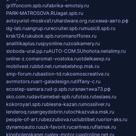
griffoncom.spb.ru
fabrika-emotsiy.ru
PARK-MATROSOVA.RU
agat.spb.ru
avtoyurist-moskva1.ru
hardware.org.ru
схема-авто.рф
dg-lab.ru
angrup.ru
recruiter.spb.ru
music8.spb.ru
krsk124.ru
kubok.spb.ru
romanofforex.ru
analitikaplus.ru
spyonline.ru
zosikamery.ru
sloboda-ural.pp.ru
AUTO-COM.SU
hohota.net
alimy.ru
online-z.com
aromat-vostoka.ru
otdelkaexp.ru
mobilvest.ru
bbd.net.ru
mebelshop.msk.ru
smp-forum.ru
bastion-td.ru
kosmoscreative.ru
avrmotors.ru
art-galadesign.ru
tiffany-c.ru
ecostep-samara.ru
d-p.spb.ru
галактика73.рф
sko.com.ru
davitamebel-spb.ru
fotsis.ru
tesiaes.ru
kokoroyari.spb.ru
blesna-kazan.ru
mossilver.ru
lenderoq.ru
sergeydobrin.ru
tochkazvuka.msk.ru
people-of-art.ru
bezzubova.ru
clubtibet.ru
orior-aks.ru
dynamoauto.ru
szk-favorit.ru
carlines.ru
flatnsk.ru
kingbolenskaner.ru
alex-motor.ru
astroline.net.ru