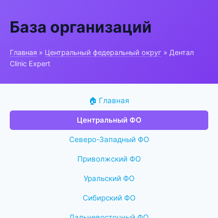
База организаций
Главная
»
Центральный федеральный округ
» Дентал
Clinic Expert
🏠 Главная
Центральный ФО
Северо-Западный ФО
Приволжский ФО
Уральский ФО
Сибирский ФО
Дальневосточный ФО