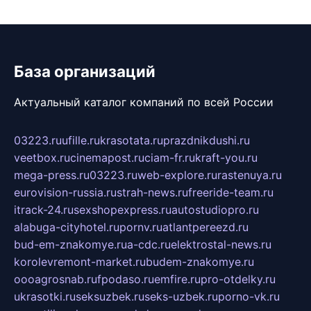
База организаций
Актуальный каталог компаний по всей России
03223.ru
ufille.ru
krasotata.ru
prazdnikdushi.ru
veetbox.ru
cinemapost.ru
ciam-fr.ru
kraft-you.ru
mega-press.ru
03223.ru
web-explore.ru
rastenuya.ru
eurovision-russia.ru
strah-news.ru
freeride-team.ru
itrack-24.ru
sexshopexpress.ru
autostudiopro.ru
alabuga-cityhotel.ru
pornv.ru
atlantpereezd.ru
bud-em-znakomye.ru
a-cdc.ru
elektrostal-news.ru
korolevremont-market.ru
budem-znakomye.ru
oooagrosnab.ru
fpodaso.ru
emfire.ru
pro-otdelky.ru
ukrasotki.ru
seksuzbek.ru
seks-uzbek.ru
porno-vk.ru