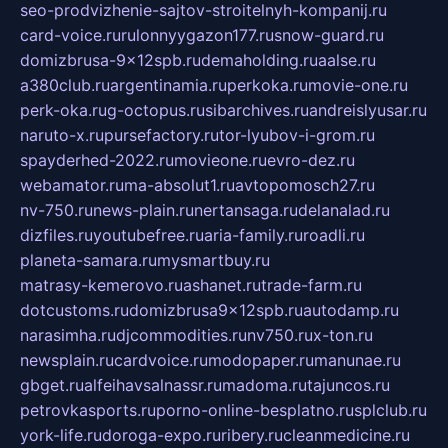
seo-prodvizhenie-sajtov-stroitelnyh-kompanij.ru
card-voice.ru
rulonnyygazon177.ru
snow-guard.ru
domizbrusa-9x12spb.ru
demaholding.ru
aalse.ru
a380club.ru
argentinamia.ru
perkoka.ru
movie-one.ru
perk-oka.ru
g-octopus.ru
sibarchives.ru
andreislyusar.ru
naruto-x.ru
pursefactory.ru
tor-lyubov-i-grom.ru
spayderhed-2022.ru
movieone.ru
evro-dez.ru
webamator.ru
ma-absolut1.ru
avtopomosch27.ru
nv-750.ru
news-plain.ru
nertansaga.ru
delanalad.ru
dizfiles.ru
youtubefree.ru
aria-family.ru
roadli.ru
planeta-samara.ru
mysmartbuy.ru
matrasy-kemerovo.ru
ashanet.ru
trade-farm.ru
dotcustoms.ru
domizbrusa9x12spb.ru
autodamp.ru
narasimha.ru
djcommodities.ru
nv750.ru
x-ton.ru
newsplain.ru
cardvoice.ru
modopaper.ru
manunae.ru
gbget.ru
alfeihavsalnassr.ru
madoma.ru
tajuncos.ru
petrovkasports.ru
porno-online-besplatno.ru
splclub.ru
york-life.ru
doroga-expo.ru
ribery.ru
cleanmedicine.ru