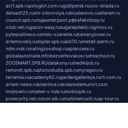
act1.spb.ru
polyglot.com.ru
gidlipetsk.ru
ooo-driada.ru
detsad125.ru
mir-zdoroviya.ru
bruslanovo.ru
siterem.ru
council.spb.ru
лодкипатриот.рф
kafekolizey.ru
iclub.net.ru
gazon-easy.ru
sugarepilekb.ru
grinox.ru
pylesostineco.ru
msts-ozarenie.ru
kameryjooan.ru
artemovskij.ru
dopler.spb.ru
aid70.ru
metall-perm.ru
ndm.msk.ru
ratingzooshop.ru
apiaccess.ru
globalautotrade.info
bezverhovskoe.ru
drsschool.ru
ZOOSMART.SPB.RU
dalakony.ru
medikijob.ru
remontt.spb.ru
photostudia.spb.ru
myragon.ru
terramia.ru
academy62.ru
gardengallereya.ru
rti.com.ru
artem-news.ru
biserinca.ru
krasnodarkurort.com
imshowtv.ru
mebel-v-tule.ru
mobtopik.ru
pcsecurity.net.ru
tool-sib.ru
multimetrunit.ru
sp-tour.ru
fan-cs.ru
santeh-russia.ru
symbian9.net.ru
DSHAIR.RU
tmmotors.spb.ru
xjocuricopii.com
musavtomat.msk.ru
obustrojdom.ru
sovetcik.ru
ybaranovskaya.ru
ppknews.ru
cult-alshei.ru
JAPANRUSSIA.RU