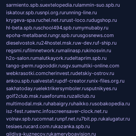
sarmiento.spb.su
extelopedia.ru
lammin-suo.spb.ru
iskatour.spb.ru
snpi.org.ru
running-line.ru
krygeva-spa.ru
chel.net.ru
rust-loco.ru
dugshop.ru
hl-beta.spb.ru
school494.spb.ru
mymubaby.ru
epoha-metalband.ru
ngr.spb.ru
rusgosnews.com
dieselvostok.ru
24hostel.msk.ru
w-dev.ru
f-ship.ru
regsmi.ru
filmnetwork.ru
malinasp.ru
kinosvin.ru
h2o-salon.ru
malutkayork.ru
deltaprim.spb.ru
tango-perm.ru
gooddir.ru
sgv.su
multiki-online.com
webkrasotki.com
cherinvest.ru
detskiy-ostrov.ru
ankou.spb.ru
alvesta1.ru
pdf-creator.ru
nix-files.org.ru
sakhatoday.ru
elektrikersymboler.ru
sputnikyes.ru
golf2club.msk.ru
aeforums.ru
zallclub.ru
multimodal.msk.ru
habaigry.ru
haikko.ru
sobakopedia.ru
isz-fest.ru
ewnc.info
screensaver-clock.net.ru
volnav.spb.ru
comnat.ru
npf.net.ru
7bit.pp.ru
kalugatur.ru
tesiaes.ru
card.com.ru
kazanka.spb.ru
gildiya-kuznecov.ru
kameryboavision.ru