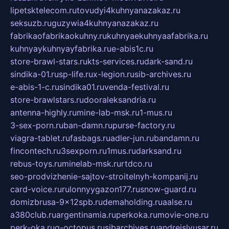
lipetsktelecom.ru
tovudyi4kuhnyanazakaz.ru
seksuzb.ru
guzywia4kuhnyanazakaz.ru
fabrikaofabrikaokuhny.ru
kuhnyaekuhnyaafabrika.ru
kuhnyaykuhnyayfabrika.ru
e-abis1c.ru
store-brawl-stars.ru
kts-services.ru
dark-sand.ru
sindika-01.ru
sp-life.ru
x-legion.ru
sib-archives.ru
e-abis-1-c.ru
sindika01.ru
venda-festival.ru
store-brawlstars.ru
dooraleksandria.ru
antenna-highly.ru
mine-lab-msk.ru
1-mus.ru
3-sex-porn.ru
ban-damn.ru
purse-factory.ru
viagra-tablet.ru
fasbags.ru
adler-jun.ru
bandamn.ru
fincontech.ru
3sexporn.ru
1mus.ru
darksand.ru
rebus-toys.ru
minelab-msk.ru
rtdco.ru
seo-prodvizhenie-sajtov-stroitelnyh-kompanij.ru
card-voice.ru
rulonnyygazon177.ru
snow-guard.ru
domizbrusa-9x12spb.ru
demaholding.ru
aalse.ru
a380club.ru
argentinamia.ru
perkoka.ru
movie-one.ru
perk-oka.ru
g-octopus.ru
sibarchives.ru
andreislyusar.ru