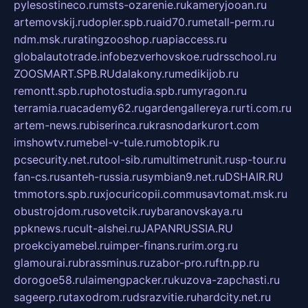
pylesostineco.ru
msts-ozarenie.ru
kameryjooan.ru
artemovskij.ru
dopler.spb.ru
aid70.ru
metall-perm.ru
ndm.msk.ru
ratingzooshop.ru
apiaccess.ru
globalautotrade.info
bezverhovskoe.ru
drsschool.ru
ZOOSMART.SPB.RU
dalakony.ru
medikijob.ru
remontt.spb.ru
photostudia.spb.ru
myragon.ru
terramia.ru
academy62.ru
gardengallereya.ru
rti.com.ru
artem-news.ru
biserinca.ru
krasnodarkurort.com
imshowtv.ru
mebel-v-tule.ru
mobtopik.ru
pcsecurity.net.ru
tool-sib.ru
multimetrunit.ru
sp-tour.ru
fan-cs.ru
santeh-russia.ru
symbian9.net.ru
DSHAIR.RU
tmmotors.spb.ru
xjocuricopii.com
musavtomat.msk.ru
obustrojdom.ru
sovetcik.ru
ybaranovskaya.ru
ppknews.ru
cult-alshei.ru
JAPANRUSSIA.RU
proekciyamebel.ru
imper-finans.ru
rim.org.ru
glamourai.ru
brassminus.ru
zabor-pro.ru
ftn.pp.ru
dorogoe58.ru
laimengpacker.ru
kuzova-zapchasti.ru
sageerp.ru
taxodrom.ru
dsrazvitie.ru
hardcity.net.ru