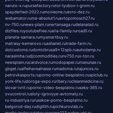
naruto-x.ru
pursefactory.ru
tor-lyubov-i-grom.ru
spayderhed-2022.ru
movieone.ru
evro-dez.ru
webamator.ru
ma-absolut1.ru
avtopomosch27.ru
nv-750.ru
news-plain.ru
nertansaga.ru
delanalad.ru
dizfiles.ru
youtubefree.ru
aria-family.ru
roadli.ru
planeta-samara.ru
mysmartbuy.ru
matrasy-kemerovo.ru
ashanet.ru
trade-farm.ru
dotcustoms.ru
domizbrusa9x12spb.ru
autodamp.ru
narasimha.ru
djcommodities.ru
nv750.ru
x-ton.ru
newsplain.ru
cardvoice.ru
modopaper.ru
manunae.ru
gbget.ru
alfeihavsalnassr.ru
madoma.ru
tajuncos.ru
petrovkasports.ru
porno-online-besplatno.ru
splclub.ru
york-life.ru
doroga-expo.ru
ribery.ru
cleanmedicine.ru
slovar-ivrit.ru
porno-video-besplatno.ru
seks-365.ru
ovucontrol.ru
sloty-igrovyye-avtomaty.ru
ru-industriya.ru
russkoe-porno-besplatno.ru
belgorod-day.ru
digilith.ru
pichkurovlab.ru
medic-today.ru
taksu.ru
comp123.ru
don-ykt.ru