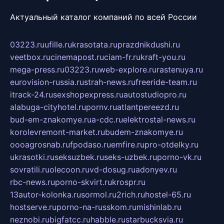
Актуальный каталог компаний по всей России
03223.ru
ufille.ru
krasotata.ru
prazdnikdushi.ru
veetbox.ru
cinemapost.ru
ciam-fr.ru
kraft-you.ru
mega-press.ru
03223.ru
web-explore.ru
rastenuya.ru
eurovision-russia.ru
strah-news.ru
freeride-team.ru
itrack-24.ru
sexshopexpress.ru
autostudiopro.ru
alabuga-cityhotel.ru
pornv.ru
atlantpereezd.ru
bud-em-znakomye.ru
a-cdc.ru
elektrostal-news.ru
korolevremont-market.ru
budem-znakomye.ru
oooagrosnab.ru
fpodaso.ru
emfire.ru
pro-otdelky.ru
ukrasotki.ru
seksuzbek.ru
seks-uzbek.ru
porno-vk.ru
sovratili.ru
olecoon.ru
vd-dosug.ru
adonyev.ru
rbc-news.ru
porno-skvirt.ru
krospr.ru
13autor-kolonka.ru
sormol.ru
2rich.ru
hostel-65.ru
hostserve.ru
porno-na-russkom.ru
mishinlab.ru
neznobi.ru
bigfatcc.ru
habble.ru
starbucksvia.ru