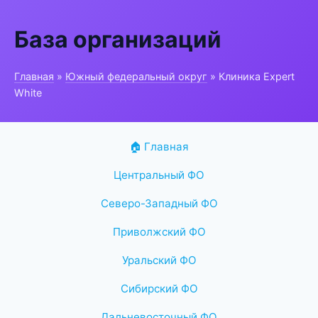
База организаций
Главная
»
Южный федеральный округ
» Клиника Expert
White
🏠 Главная
Центральный ФО
Северо-Западный ФО
Приволжский ФО
Уральский ФО
Сибирский ФО
Дальневосточный ФО