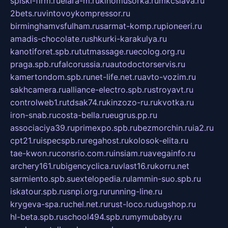
spiski-firm.ru
elara-m.ru
kinomusorka.ru
mkcslava.ru
2bets.ru
vintovoykompressor.ru
birminghamvsfulham.ru
sarmat-komp.ru
pioneeri.ru
amadis-chocolate.ru
shkurki-karakulya.ru
kanotiforet.spb.ru
tutmassage.ru
ecolog.org.ru
praga.spb.ru
falcorussia.ru
autodoctorservis.ru
kamertondom.spb.ru
net-life.net.ru
avto-vozim.ru
sakhcamera.ru
alliance-electro.spb.ru
stroyavt.ru
controlweb1.ru
tdsak74.ru
kinzozo-ru.ru
kvotka.ru
iron-snab.ru
costa-bella.ru
eugrus.pp.ru
associaciya39.ru
primexpo.spb.ru
bezmorchin.ru
ia2.ru
cpt21.ru
ispecspb.ru
regahost.ru
kolosok-elita.ru
tae-kwon.ru
consrio.com.ru
insiam.ru
avegainfo.ru
archery161.ru
bigencyclica.ru
vlast16.ru
korru.net
sarmiento.spb.su
extelopedia.ru
lammin-suo.spb.ru
iskatour.spb.ru
snpi.org.ru
running-line.ru
krygeva-spa.ru
chel.net.ru
rust-loco.ru
dugshop.ru
hl-beta.spb.ru
school494.spb.ru
mymubaby.ru