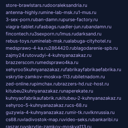
store-brawlstars.ru
dooraleksandria.ru
antenna-highly.ru
mine-lab-msk.ru
1-mus.ru
3-sex-porn.ru
ban-damn.ru
purse-factory.ru
viagra-tablet.ru
fasbags.ru
adler-jun.ru
bandamn.ru
fincontech.ru
3sexporn.ru
1mus.ru
darksand.ru
rebus-toys.ru
minelab-msk.ru
alabuga-cityhotel.ru
medsprawo-4-ka.ru
2864420.ru
blagodarenie-spb.ru
zajmy24.ru
tovudyi-4-kuhnyanazakaz.ru
brazzerscom.ru
medsprawo4ka.ru
xehyroo5kuhnyanazakaz.ru
fabrikayfabrikaefabrika.ru
vskrytie-zamkov-moskva-113.ru
biletnadom.ru
zed-online.ru
pimchax.ru
brazzers-hd.ru
z-host.ru
kitubeu2kuhnyanazakaz.ru
naperekate.ru
kuhnyaofabrikaufabrik.ru
kitubeu-2-kuhnyanazakaz.ru
xehyroo-5-kuhnyanazakaz.ru
cs-68.ru
guzywia-4-kuhnyanazakaz.ru
mir-tk.ru
vlknrussia.ru
cs68.ru
vladivostok-map.ru
video-seks.ru
bankaribi.ru
raszar.ru
vskrytie-zamkov-moskva113.ru