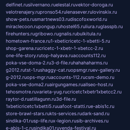
delfinet.ru
silvernano.ru
elestal.ru
vektor-doroga.ru
velotrenajery.ru
pronso54.ru
lenasever.ru
lovinskix.ru
show-pets.ru
smartnews03.ru
discofoxworld.ru
miraclecoon.ru
pongup.ru
hostel65.ru
liura.ru
glasspb.ru
firehunters.ru
gribowo.ru
gnalis.ru
bulkitula.ru
hometown-france.ru
1-xbeticricetc-1-xbetti-5.ru
shop-garena.ru
cricetc-1-xbetr-1-xbetcc-2.ru
one-life-story.ru
top-halyava.ru
accounts112.ru
poka-vse-doma-2.ru
3-d-file.ru
hahahaharms.ru
g2012.ru
tst-1.ru
shaggy-cat.ru
opsmgr.ru
ev-gallery.ru
g-2012.ru
ops-mgr.ru
accounts-112.ru
csm-demo.ru
poka-vse-doma2.ru
airgungames.ru
allseo-host.ru
tehosmotre.ru
varieta-yug.ru
cricetc1xbetr1xbetcc2.ru
raytor-d.ru
atillagunn.ru
3d-file.ru
1xbeticricetc1xbetti5.ru
uafoot-statti.ru
e-abis1c.ru
store-brawl-stars.ru
kts-services.ru
dark-sand.ru
sindika-01.ru
sp-life.ru
x-legion.ru
sib-archives.ru
e-abis-1-c.ru
sindika01.ru
venda-festival.ru