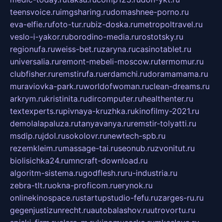
teensvoice.ru
imgsharing.ru
domashnee-porno.ru
eva-elfie.ru
foto-tur.ru
biz-doska.ru
metropoltravel.ru
veslo-i-yakor.ru
borodino-media.ru
rostotsky.ru
regionufa.ru
weiss-bet.ru
zaryna.ru
casinotablet.ru
universalia.ru
remont-mebeli-moscow.ru
termomur.ru
clubfisher.ru
remstirufa.ru
erdamchi.ru
doramamama.ru
muraviovka-park.ru
worldofwoman.ru
clean-dreams.ru
arkrym.ru
kristinita.ru
dircomputer.ru
healthenter.ru
textexperts.ru
pivnaya-kruzhka.ru
kinofilmy-2021.ru
demolalapaluza.ru
tanyavanya.ru
remstir-tolyatti.ru
msdip.ru
jdol.ru
sokolovr.ru
newtech-spb.ru
rezemkleim.ru
massage-tai.ru
seonub.ru
zvonitut.ru
biolisichka24.ru
mncraft-download.ru
algoritm-sistema.ru
godflesh.ru
ru-industria.ru
zebra-tlt.ru
okna-proficom.ru
erynok.ru
onlinekinospace.ru
startupstudio-fefu.ru
zarges-ru.ru
gegenjustizunrecht.ru
autobalashov.ru
utrovortu.ru