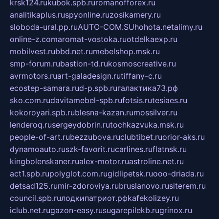
krsk124.ru
kubok.spb.ru
romanofforex.ru
analitikaplus.ru
spyonline.ru
zosikamery.ru
sloboda-ural.pp.ru
AUTO-COM.SU
hohota.net
alimy.ru
online-z.com
aromat-vostoka.ru
otdelkaexp.ru
mobilvest.ru
bbd.net.ru
mebelshop.msk.ru
smp-forum.ru
bastion-td.ru
kosmoscreative.ru
avrmotors.ru
art-galadesign.ru
tiffany-c.ru
ecostep-samara.ru
d-p.spb.ru
галактика73.рф
sko.com.ru
davitamebel-spb.ru
fotsis.ru
tesiaes.ru
kokoroyari.spb.ru
blesna-kazan.ru
mossilver.ru
lenderoq.ru
sergeydobrin.ru
tochkazvuka.msk.ru
people-of-art.ru
bezzubova.ru
clubtibet.ru
orior-aks.ru
dynamoauto.ru
szk-favorit.ru
carlines.ru
flatnsk.ru
kingbolenskaner.ru
alex-motor.ru
astroline.net.ru
act1.spb.ru
polyglot.com.ru
gidlipetsk.ru
ooo-driada.ru
detsad125.ru
mir-zdoroviya.ru
bruslanovo.ru
siterem.ru
council.spb.ru
лодкипатриот.рф
kafekolizey.ru
iclub.net.ru
gazon-easy.ru
sugarepilekb.ru
grinox.ru