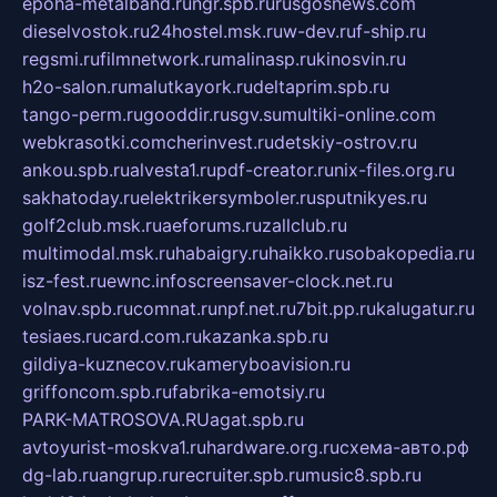
epoha-metalband.ru
ngr.spb.ru
rusgosnews.com
dieselvostok.ru
24hostel.msk.ru
w-dev.ru
f-ship.ru
regsmi.ru
filmnetwork.ru
malinasp.ru
kinosvin.ru
h2o-salon.ru
malutkayork.ru
deltaprim.spb.ru
tango-perm.ru
gooddir.ru
sgv.su
multiki-online.com
webkrasotki.com
cherinvest.ru
detskiy-ostrov.ru
ankou.spb.ru
alvesta1.ru
pdf-creator.ru
nix-files.org.ru
sakhatoday.ru
elektrikersymboler.ru
sputnikyes.ru
golf2club.msk.ru
aeforums.ru
zallclub.ru
multimodal.msk.ru
habaigry.ru
haikko.ru
sobakopedia.ru
isz-fest.ru
ewnc.info
screensaver-clock.net.ru
volnav.spb.ru
comnat.ru
npf.net.ru
7bit.pp.ru
kalugatur.ru
tesiaes.ru
card.com.ru
kazanka.spb.ru
gildiya-kuznecov.ru
kameryboavision.ru
griffoncom.spb.ru
fabrika-emotsiy.ru
PARK-MATROSOVA.RU
agat.spb.ru
avtoyurist-moskva1.ru
hardware.org.ru
схема-авто.рф
dg-lab.ru
angrup.ru
recruiter.spb.ru
music8.spb.ru