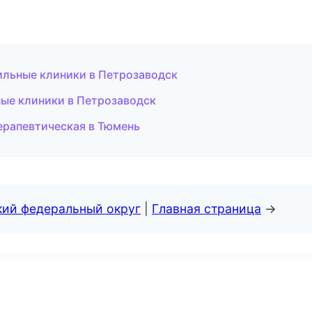
ильные клиники в Петрозаводск
ые клиники в Петрозаводск
ерапевтическая в Тюмень
кий федеральный округ
|
Главная страница
→