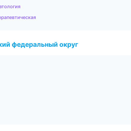
атология
ерапевтическая
ский федеральный округ