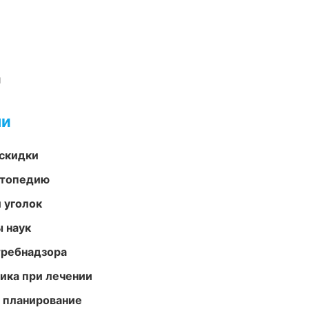
и
ми
скидки
ортопедию
 уголок
ы наук
требнадзора
тика при лечении
 планирование