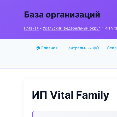
База организаций
Главная
»
Уральский федеральный округ
» ИП Vita
🏠 Главная
Центральный ФО
Севе
ИП Vital Family