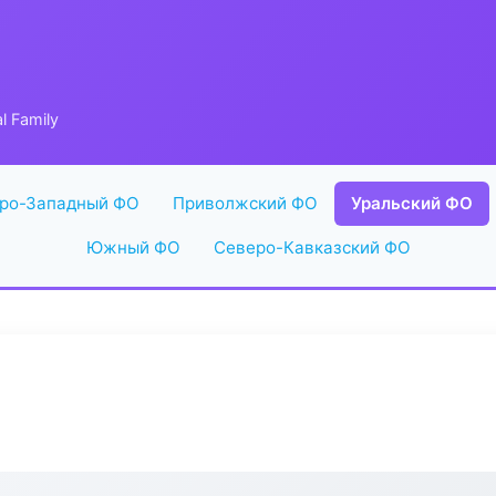
l Family
ро-Западный ФО
Приволжский ФО
Уральский ФО
Южный ФО
Северо-Кавказский ФО