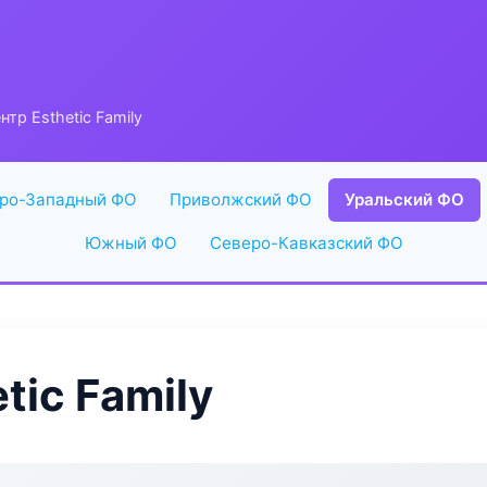
тр Esthetic Family
ро-Западный ФО
Приволжский ФО
Уральский ФО
Южный ФО
Северо-Кавказский ФО
tic Family