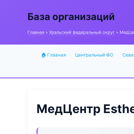
База организаций
Главная
»
Уральский федеральный округ
» МедЦен
🏠 Главная
Центральный ФО
Севе
МедЦентр Esthe