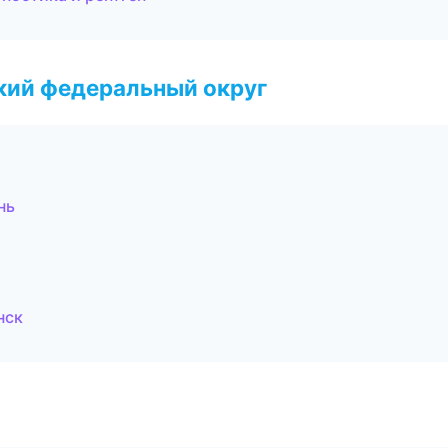
ский федеральный округ
нь
нск