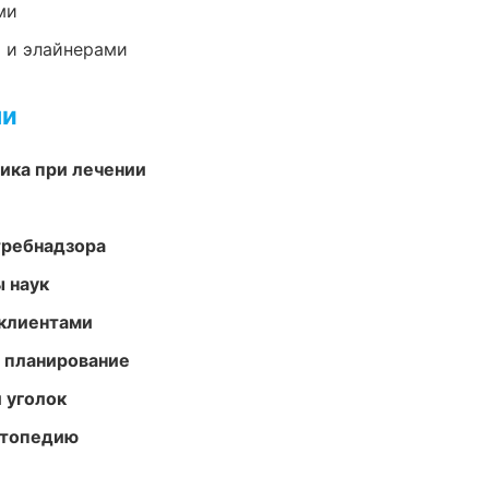
ми
 и элайнерами
ми
тика при лечении
требнадзора
ы наук
 клиентами
 планирование
 уголок
ортопедию