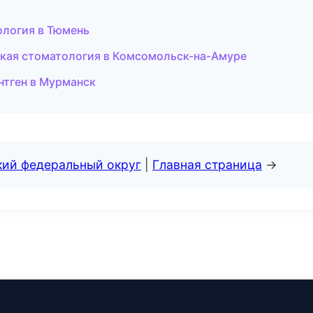
ология в Тюмень
ская стоматология в Комсомольск-на-Амуре
нтген в Мурманск
кий федеральный округ
|
Главная страница
→