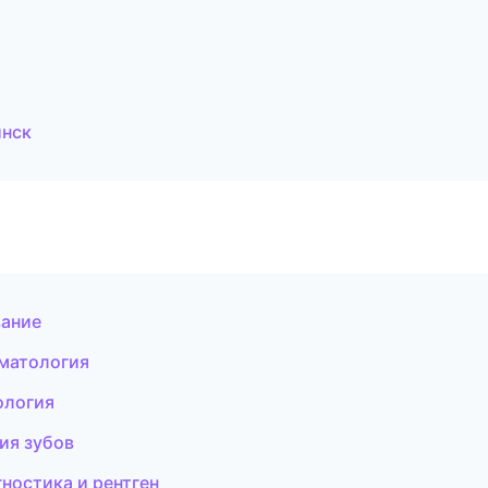
инск
вание
оматология
ология
ия зубов
ностика и рентген