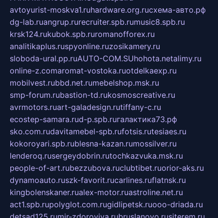
avtoyurist-moskva1.ru
hardware.org.ru
схема-авто.рф
dg-lab.ru
angrup.ru
recruiter.spb.ru
music8.spb.ru
krsk124.ru
kubok.spb.ru
romanofforex.ru
analitikaplus.ru
spyonline.ru
zosikamery.ru
sloboda-ural.pp.ru
AUTO-COM.SU
hohota.net
alimy.ru
online-z.com
aromat-vostoka.ru
otdelkaexp.ru
mobilvest.ru
bbd.net.ru
mebelshop.msk.ru
smp-forum.ru
bastion-td.ru
kosmoscreative.ru
avrmotors.ru
art-galadesign.ru
tiffany-c.ru
ecostep-samara.ru
d-p.spb.ru
галактика73.рф
sko.com.ru
davitamebel-spb.ru
fotsis.ru
tesiaes.ru
kokoroyari.spb.ru
blesna-kazan.ru
mossilver.ru
lenderoq.ru
sergeydobrin.ru
tochkazvuka.msk.ru
people-of-art.ru
bezzubova.ru
clubtibet.ru
orior-aks.ru
dynamoauto.ru
szk-favorit.ru
carlines.ru
flatnsk.ru
kingbolenskaner.ru
alex-motor.ru
astroline.net.ru
act1.spb.ru
polyglot.com.ru
gidlipetsk.ru
ooo-driada.ru
detsad125.ru
mir-zdoroviya.ru
bruslanovo.ru
siterem.ru