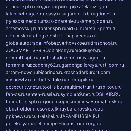
council.spb.ru
лодкипатриот.рф
kafekolizey.ru
iclub.net.ru
gazon-easy.ru
sugarepilekb.ru
grinox.ru
pylesostineco.ru
msts-ozarenie.ru
kameryjooan.ru
artemovskij.ru
dopler.spb.ru
aid70.ru
metall-perm.ru
ndm.msk.ru
ratingzooshop.ru
apiaccess.ru
globalautotrade.info
bezverhovskoe.ru
drsschool.ru
ZOOSMART.SPB.RU
dalakony.ru
medikijob.ru
remontt.spb.ru
photostudia.spb.ru
myragon.ru
terramia.ru
academy62.ru
gardengallereya.ru
rti.com.ru
artem-news.ru
biserinca.ru
krasnodarkurort.com
imshowtv.ru
mebel-v-tule.ru
mobtopik.ru
pcsecurity.net.ru
tool-sib.ru
multimetrunit.ru
sp-tour.ru
fan-cs.ru
santeh-russia.ru
symbian9.net.ru
DSHAIR.RU
tmmotors.spb.ru
xjocuricopii.com
musavtomat.msk.ru
obustrojdom.ru
sovetcik.ru
ybaranovskaya.ru
ppknews.ru
cult-alshei.ru
JAPANRUSSIA.RU
proekciyamebel.ru
imper-finans.ru
rim.org.ru
glamourai.ru
brassminus.ru
zabor-pro.ru
ftn.pp.ru