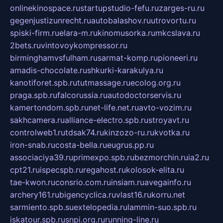
onlinekinospace.ru
startupstudio-fefu.ru
zarges-ru.ru
gegenjustizunrecht.ru
autobalashov.ru
utrovortu.ru
spiski-firm.ru
elara-m.ru
kinomusorka.ru
mkcslava.ru
2bets.ru
vintovoykompressor.ru
birminghamvsfulham.ru
sarmat-komp.ru
pioneeri.ru
amadis-chocolate.ru
shkurki-karakulya.ru
kanotiforet.spb.ru
tutmassage.ru
ecolog.org.ru
praga.spb.ru
falcorussia.ru
autodoctorservis.ru
kamertondom.spb.ru
net-life.net.ru
avto-vozim.ru
sakhcamera.ru
alliance-electro.spb.ru
stroyavt.ru
controlweb1.ru
tdsak74.ru
kinzozo-ru.ru
kvotka.ru
iron-snab.ru
costa-bella.ru
eugrus.pp.ru
associaciya39.ru
primexpo.spb.ru
bezmorchin.ru
ia2.ru
cpt21.ru
ispecspb.ru
regahost.ru
kolosok-elita.ru
tae-kwon.ru
consrio.com.ru
insiam.ru
avegainfo.ru
archery161.ru
bigencyclica.ru
vlast16.ru
korru.net
sarmiento.spb.su
extelopedia.ru
lammin-suo.spb.ru
iskatour.spb.ru
snpi.org.ru
running-line.ru