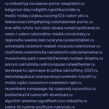
ru-industriya.ru
russkoe-porno-besplatno.ru
belgorod-day.ru
digilith.ru
pichkurovlab.ru
medic-today.ru
taksu.ru
comp123.ru
don-ykt.ru
teensvoice.ru
imgsharing.ru
domashnee-porno.ru
eva-elfie.ru
foto-tur.ru
biz-doska.ru
metropoltravel.ru
veslo-i-yakor.ru
borodino-media.ru
rostotsky.ru
regionufa.ru
weiss-bet.ru
zaryna.ru
casinotablet.ru
universalia.ru
remont-mebeli-moscow.ru
termomur.ru
clubfisher.ru
remstirufa.ru
erdamchi.ru
doramamama.ru
muraviovka-park.ru
worldofwoman.ru
clean-dreams.ru
arkrym.ru
kristinita.ru
dircomputer.ru
healthenter.ru
textexperts.ru
pivnaya-kruzhka.ru
kinofilmy-2021.ru
demolalapaluza.ru
tanyavanya.ru
remstir-tolyatti.ru
msdip.ru
jdol.ru
sokolovr.ru
newtech-spb.ru
rezemkleim.ru
massage-tai.ru
seonub.ru
zvonitut.ru
biolisichka24.ru
mncraft-download.ru
algoritm-sistema.ru
godflesh.ru
ru-industria.ru
zebra-tlt.ru
okna-proficom.ru
erynok.ru