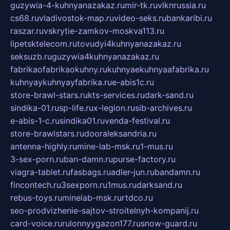
guzywia-4-kuhnyanazakaz.ru
mir-tk.ru
vlknrussia.ru
cs68.ru
vladivostok-map.ru
video-seks.ru
bankaribi.ru
raszar.ru
vskrytie-zamkov-moskva113.ru
lipetsktelecom.ru
tovudyi4kuhnyanazakaz.ru
seksuzb.ru
guzywia4kuhnyanazakaz.ru
fabrikaofabrikaokuhny.ru
kuhnyaekuhnyaafabrika.ru
kuhnyaykuhnyayfabrika.ru
e-abis1c.ru
store-brawl-stars.ru
kts-services.ru
dark-sand.ru
sindika-01.ru
sp-life.ru
x-legion.ru
sib-archives.ru
e-abis-1-c.ru
sindika01.ru
venda-festival.ru
store-brawlstars.ru
dooraleksandria.ru
antenna-highly.ru
mine-lab-msk.ru
1-mus.ru
3-sex-porn.ru
ban-damn.ru
purse-factory.ru
viagra-tablet.ru
fasbags.ru
adler-jun.ru
bandamn.ru
fincontech.ru
3sexporn.ru
1mus.ru
darksand.ru
rebus-toys.ru
minelab-msk.ru
rtdco.ru
seo-prodvizhenie-sajtov-stroitelnyh-kompanij.ru
card-voice.ru
rulonnyygazon177.ru
snow-guard.ru