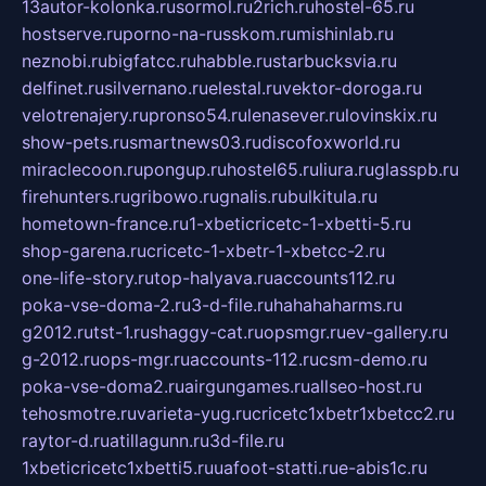
13autor-kolonka.ru
sormol.ru
2rich.ru
hostel-65.ru
hostserve.ru
porno-na-russkom.ru
mishinlab.ru
neznobi.ru
bigfatcc.ru
habble.ru
starbucksvia.ru
delfinet.ru
silvernano.ru
elestal.ru
vektor-doroga.ru
velotrenajery.ru
pronso54.ru
lenasever.ru
lovinskix.ru
show-pets.ru
smartnews03.ru
discofoxworld.ru
miraclecoon.ru
pongup.ru
hostel65.ru
liura.ru
glasspb.ru
firehunters.ru
gribowo.ru
gnalis.ru
bulkitula.ru
hometown-france.ru
1-xbeticricetc-1-xbetti-5.ru
shop-garena.ru
cricetc-1-xbetr-1-xbetcc-2.ru
one-life-story.ru
top-halyava.ru
accounts112.ru
poka-vse-doma-2.ru
3-d-file.ru
hahahaharms.ru
g2012.ru
tst-1.ru
shaggy-cat.ru
opsmgr.ru
ev-gallery.ru
g-2012.ru
ops-mgr.ru
accounts-112.ru
csm-demo.ru
poka-vse-doma2.ru
airgungames.ru
allseo-host.ru
tehosmotre.ru
varieta-yug.ru
cricetc1xbetr1xbetcc2.ru
raytor-d.ru
atillagunn.ru
3d-file.ru
1xbeticricetc1xbetti5.ru
uafoot-statti.ru
e-abis1c.ru