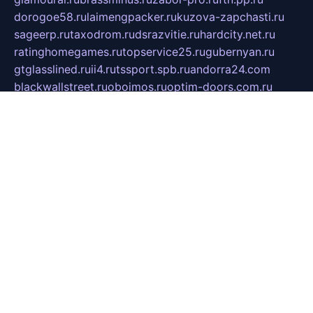
dorogoe58.ru
laimengpacker.ru
kuzova-zapchasti.ru
sageerp.ru
taxodrom.ru
dsrazvitie.ru
hardcity.net.ru
ratinghomegames.ru
topservice25.ru
gubernyan.ru
gtglasslined.ru
ii4.ru
tssport.spb.ru
andorra24.com
blackwallstreet.ru
oboimos.ru
optim-doors.com.ru
ikuch.ru
nycr.org.ru
npa21.ru
vremya-ch.spb.ru
desert000.ru
ivtorgi.ru
ifiori.ru
catalog-statei.ru
dcv.org.ru
spetsmaster174.ru
ipkameryhiseeu.ru
dum26.ru
ruspol.spb.ru
fr-opendp.ru
kam-solnyshko.ru
cheyenne-arapaho.ru
sevzapmetal.spb.ru
ted-lapidus.spb.ru
parasite-eliminator.ru
sigma-complete.ru
modernworld.ru
dama-moda.ru
eholot-group.ru
sk-nvkz.ru
DRONGOLD.RU
democratia2.ru
i-farmer.ru
mass-sport.org
jablonex.spb.ru
bookmess.ru
linkword.ru
refineua.com.ru
cs-spec.net.ru
altay-mebel.ru
DNK-THEATRE.RU
mechaniks.spb.ru
ipcamtechage.ru