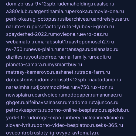
domizbrusa-9x12spb.ru
demaholding.ru
aalse.ru
a380club.ru
argentinamia.ru
perkoka.ru
movie-one.ru
perk-oka.ru
g-octopus.ru
sibarchives.ru
andreislyusar.ru
naruto-x.ru
pursefactory.ru
tor-lyubov-i-grom.ru
spayderhed-2022.ru
movieone.ru
evro-dez.ru
webamator.ru
ma-absolut1.ru
avtopomosch27.ru
nv-750.ru
news-plain.ru
nertansaga.ru
delanalad.ru
dizfiles.ru
youtubefree.ru
aria-family.ru
roadli.ru
planeta-samara.ru
mysmartbuy.ru
matrasy-kemerovo.ru
ashanet.ru
trade-farm.ru
dotcustoms.ru
domizbrusa9x12spb.ru
autodamp.ru
narasimha.ru
djcommodities.ru
nv750.ru
x-ton.ru
newsplain.ru
cardvoice.ru
modopaper.ru
manunae.ru
gbget.ru
alfeihavsalnassr.ru
madoma.ru
tajuncos.ru
petrovkasports.ru
porno-online-besplatno.ru
splclub.ru
york-life.ru
doroga-expo.ru
ribery.ru
cleanmedicine.ru
slovar-ivrit.ru
porno-video-besplatno.ru
seks-365.ru
ovucontrol.ru
sloty-igrovyye-avtomaty.ru