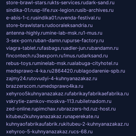
store-brawl-stars.ru
kts-services.ru
dark-sand.ru
sindika-01.ru
sp-life.ru
x-legion.ru
sib-archives.ru
e-abis-1-c.ru
sindika01.ru
venda-festival.ru
store-brawlstars.ru
dooraleksandria.ru
antenna-highly.ru
mine-lab-msk.ru
1-mus.ru
3-sex-porn.ru
ban-damn.ru
purse-factory.ru
viagra-tablet.ru
fasbags.ru
adler-jun.ru
bandamn.ru
fincontech.ru
3sexporn.ru
1mus.ru
darksand.ru
rebus-toys.ru
minelab-msk.ru
alabuga-cityhotel.ru
medsprawo-4-ka.ru
2864420.ru
blagodarenie-spb.ru
zajmy24.ru
tovudyi-4-kuhnyanazakaz.ru
brazzerscom.ru
medsprawo4ka.ru
xehyroo5kuhnyanazakaz.ru
fabrikayfabrikaefabrika.ru
vskrytie-zamkov-moskva-113.ru
biletnadom.ru
zed-online.ru
pimchax.ru
brazzers-hd.ru
z-host.ru
kitubeu2kuhnyanazakaz.ru
naperekate.ru
kuhnyaofabrikaufabrik.ru
kitubeu-2-kuhnyanazakaz.ru
xehyroo-5-kuhnyanazakaz.ru
cs-68.ru