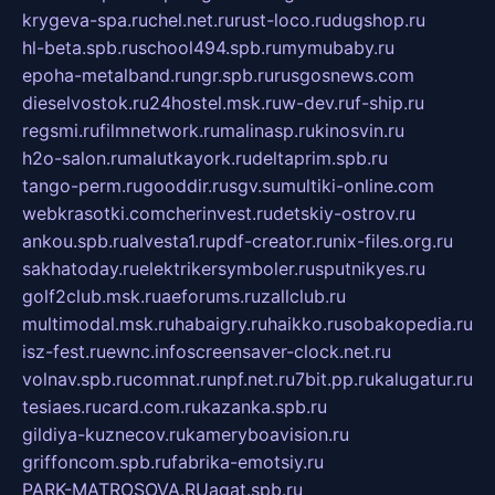
krygeva-spa.ru
chel.net.ru
rust-loco.ru
dugshop.ru
hl-beta.spb.ru
school494.spb.ru
mymubaby.ru
epoha-metalband.ru
ngr.spb.ru
rusgosnews.com
dieselvostok.ru
24hostel.msk.ru
w-dev.ru
f-ship.ru
regsmi.ru
filmnetwork.ru
malinasp.ru
kinosvin.ru
h2o-salon.ru
malutkayork.ru
deltaprim.spb.ru
tango-perm.ru
gooddir.ru
sgv.su
multiki-online.com
webkrasotki.com
cherinvest.ru
detskiy-ostrov.ru
ankou.spb.ru
alvesta1.ru
pdf-creator.ru
nix-files.org.ru
sakhatoday.ru
elektrikersymboler.ru
sputnikyes.ru
golf2club.msk.ru
aeforums.ru
zallclub.ru
multimodal.msk.ru
habaigry.ru
haikko.ru
sobakopedia.ru
isz-fest.ru
ewnc.info
screensaver-clock.net.ru
volnav.spb.ru
comnat.ru
npf.net.ru
7bit.pp.ru
kalugatur.ru
tesiaes.ru
card.com.ru
kazanka.spb.ru
gildiya-kuznecov.ru
kameryboavision.ru
griffoncom.spb.ru
fabrika-emotsiy.ru
PARK-MATROSOVA.RU
agat.spb.ru