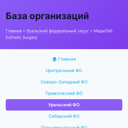
База организаций
Главная
»
Уральский федеральный округ
» МедиЛаб
Esthetic Surgery
🏠 Главная
Центральный ФО
Северо-Западный ФО
Приволжский ФО
Уральский ФО
Сибирский ФО
Дальневосточный ФО