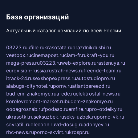
База организаций
Актуальный каталог компаний по всей России
03223.ru
ufille.ru
krasotata.ru
prazdnikdushi.ru
veetbox.ru
cinemapost.ru
ciam-fr.ru
kraft-you.ru
mega-press.ru
03223.ru
web-explore.ru
rastenuya.ru
eurovision-russia.ru
strah-news.ru
freeride-team.ru
itrack-24.ru
sexshopexpress.ru
autostudiopro.ru
alabuga-cityhotel.ru
pornv.ru
atlantpereezd.ru
bud-em-znakomye.ru
a-cdc.ru
elektrostal-news.ru
korolevremont-market.ru
budem-znakomye.ru
oooagrosnab.ru
fpodaso.ru
emfire.ru
pro-otdelky.ru
ukrasotki.ru
seksuzbek.ru
seks-uzbek.ru
porno-vk.ru
sovratili.ru
olecoon.ru
vd-dosug.ru
adonyev.ru
rbc-news.ru
porno-skvirt.ru
krospr.ru