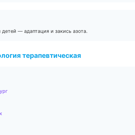
я детей — адаптация и закись азота.
логия терапевтическая
ург
к