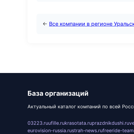
←
Все компании в регионе Уральс
База организаций
Актуальный каталог компаний по всей Рос
03223.ru
ufille.ru
krasotata.ru
prazdnikdushi.ru
v
eurovision-russia.ru
strah-news.ru
freeride-team