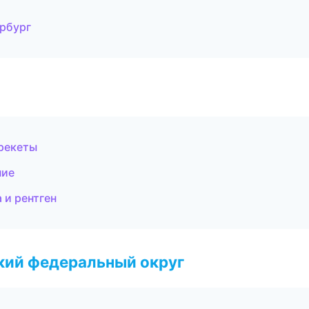
ербург
брекеты
ние
 и рентген
ский федеральный округ