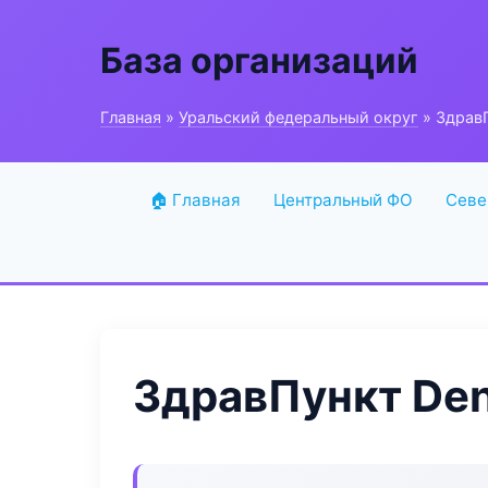
База организаций
Главная
»
Уральский федеральный округ
» ЗдравП
🏠 Главная
Центральный ФО
Севе
ЗдравПункт Den