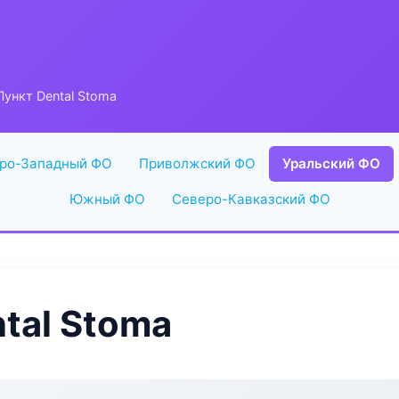
ункт Dental Stoma
ро-Западный ФО
Приволжский ФО
Уральский ФО
Южный ФО
Северо-Кавказский ФО
tal Stoma