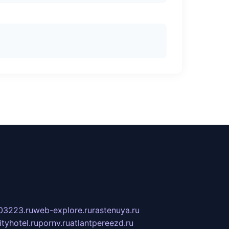
03223.ru
web-explore.ru
rastenuya.ru
tyhotel.ru
pornv.ru
atlantpereezd.ru