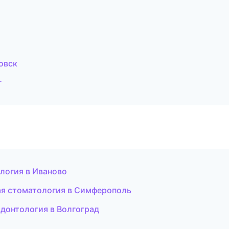
овск
г
ология в Иваново
ая стоматология в Симферополь
донтология в Волгоград