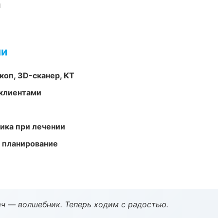
и
ми
оп, 3D-сканер, КТ
 клиентами
тика при лечении
 планирование
рач — волшебник. Теперь ходим с радостью.