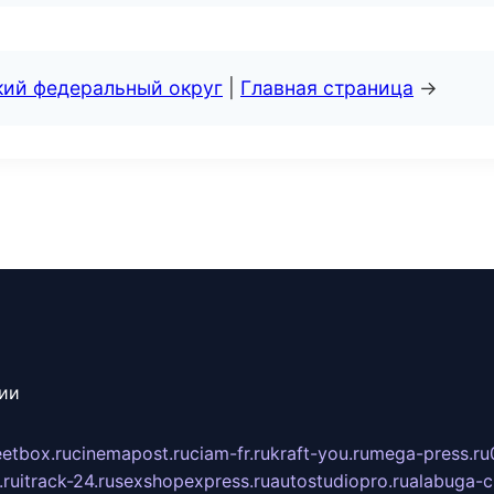
кий федеральный округ
|
Главная страница
→
сии
eetbox.ru
cinemapost.ru
ciam-fr.ru
kraft-you.ru
mega-press.ru
.ru
itrack-24.ru
sexshopexpress.ru
autostudiopro.ru
alabuga-ci