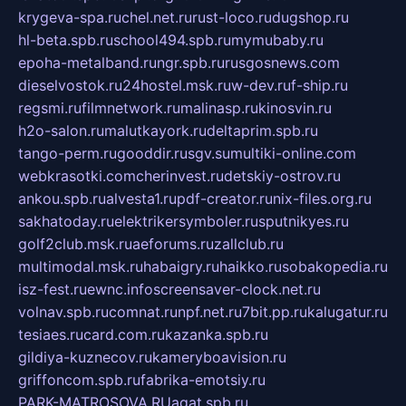
krygeva-spa.ru
chel.net.ru
rust-loco.ru
dugshop.ru
hl-beta.spb.ru
school494.spb.ru
mymubaby.ru
epoha-metalband.ru
ngr.spb.ru
rusgosnews.com
dieselvostok.ru
24hostel.msk.ru
w-dev.ru
f-ship.ru
regsmi.ru
filmnetwork.ru
malinasp.ru
kinosvin.ru
h2o-salon.ru
malutkayork.ru
deltaprim.spb.ru
tango-perm.ru
gooddir.ru
sgv.su
multiki-online.com
webkrasotki.com
cherinvest.ru
detskiy-ostrov.ru
ankou.spb.ru
alvesta1.ru
pdf-creator.ru
nix-files.org.ru
sakhatoday.ru
elektrikersymboler.ru
sputnikyes.ru
golf2club.msk.ru
aeforums.ru
zallclub.ru
multimodal.msk.ru
habaigry.ru
haikko.ru
sobakopedia.ru
isz-fest.ru
ewnc.info
screensaver-clock.net.ru
volnav.spb.ru
comnat.ru
npf.net.ru
7bit.pp.ru
kalugatur.ru
tesiaes.ru
card.com.ru
kazanka.spb.ru
gildiya-kuznecov.ru
kameryboavision.ru
griffoncom.spb.ru
fabrika-emotsiy.ru
PARK-MATROSOVA.RU
agat.spb.ru