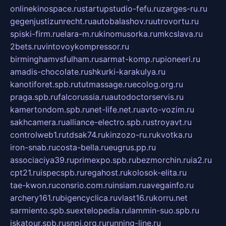
onlinekinospace.ru
startupstudio-fefu.ru
zarges-ru.ru
gegenjustizunrecht.ru
autobalashov.ru
utrovortu.ru
spiski-firm.ru
elara-m.ru
kinomusorka.ru
mkcslava.ru
2bets.ru
vintovoykompressor.ru
birminghamvsfulham.ru
sarmat-komp.ru
pioneeri.ru
amadis-chocolate.ru
shkurki-karakulya.ru
kanotiforet.spb.ru
tutmassage.ru
ecolog.org.ru
praga.spb.ru
falcorussia.ru
autodoctorservis.ru
kamertondom.spb.ru
net-life.net.ru
avto-vozim.ru
sakhcamera.ru
alliance-electro.spb.ru
stroyavt.ru
controlweb1.ru
tdsak74.ru
kinzozo-ru.ru
kvotka.ru
iron-snab.ru
costa-bella.ru
eugrus.pp.ru
associaciya39.ru
primexpo.spb.ru
bezmorchin.ru
ia2.ru
cpt21.ru
ispecspb.ru
regahost.ru
kolosok-elita.ru
tae-kwon.ru
consrio.com.ru
insiam.ru
avegainfo.ru
archery161.ru
bigencyclica.ru
vlast16.ru
korru.net
sarmiento.spb.su
extelopedia.ru
lammin-suo.spb.ru
iskatour.spb.ru
snpi.org.ru
running-line.ru