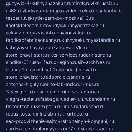
guzywia-4-kuhnyanazakaz.ru
mir-tk.ru
vlknrussia.ru
cs68.ru
vladivostok-map.ru
video-seks.ru
bankaribi.ru
raszar.ru
vskrytie-zamkov-moskva113.ru
lipetsktelecom.ru
tovudyi4kuhnyanazakaz.ru
seksuzb.ru
guzywia4kuhnyanazakaz.ru
fabrikaofabrikaokuhny.ru
kuhnyaekuhnyaafabrika.ru
kuhnyaykuhnyayfabrika.ru
e-abis1c.ru
store-brawl-stars.ru
kts-services.ru
dark-sand.ru
sindika-01.ru
sp-life.ru
x-legion.ru
sib-archives.ru
e-abis-1-c.ru
sindika01.ru
venda-festival.ru
store-brawlstars.ru
dooraleksandria.ru
antenna-highly.ru
mine-lab-msk.ru
1-mus.ru
3-sex-porn.ru
ban-damn.ru
purse-factory.ru
viagra-tablet.ru
fasbags.ru
adler-jun.ru
bandamn.ru
fincontech.ru
3sexporn.ru
1mus.ru
darksand.ru
rebus-toys.ru
minelab-msk.ru
rtdco.ru
seo-prodvizhenie-sajtov-stroitelnyh-kompanij.ru
card-voice.ru
rulonnyygazon177.ru
snow-guard.ru