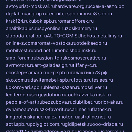
avtoyurist-moskva1.ru
hardware.org.ru
схема-авто.рф
dg-lab.ru
angrup.ru
recruiter.spb.ru
music8.spb.ru
krsk124.ru
kubok.spb.ru
romanofforex.ru
analitikaplus.ru
spyonline.ru
zosikamery.ru
sloboda-ural.pp.ru
AUTO-COM.SU
hohota.net
alimy.ru
online-z.com
aromat-vostoka.ru
otdelkaexp.ru
mobilvest.ru
bbd.net.ru
mebelshop.msk.ru
smp-forum.ru
bastion-td.ru
kosmoscreative.ru
avrmotors.ru
art-galadesign.ru
tiffany-c.ru
ecostep-samara.ru
d-p.spb.ru
галактика73.рф
sko.com.ru
davitamebel-spb.ru
fotsis.ru
tesiaes.ru
kokoroyari.spb.ru
blesna-kazan.ru
mossilver.ru
lenderoq.ru
sergeydobrin.ru
tochkazvuka.msk.ru
people-of-art.ru
bezzubova.ru
clubtibet.ru
orior-aks.ru
dynamoauto.ru
szk-favorit.ru
carlines.ru
flatnsk.ru
kingbolenskaner.ru
alex-motor.ru
astroline.net.ru
act1.spb.ru
polyglot.com.ru
gidlipetsk.ru
ooo-driada.ru
detsad125.ru
mir-zdoroviya.ru
bruslanovo.ru
siterem.ru