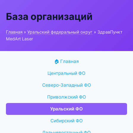
База организаций
Главная
»
Уральский федеральный округ
» ЗдравПункт
MedArt Laser
🏠 Главная
Центральный ФО
Северо-Западный ФО
Приволжский ФО
Уральский ФО
Сибирский ФО
Дальневосточный ФО