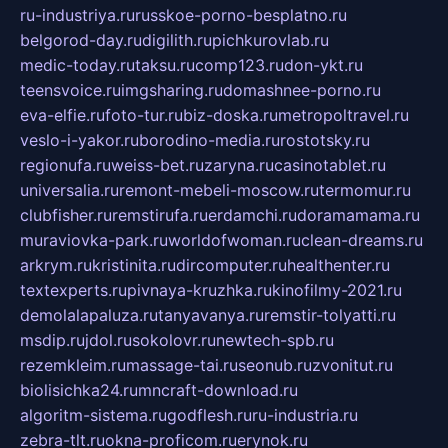
ru-industriya.ru
russkoe-porno-besplatno.ru
belgorod-day.ru
digilith.ru
pichkurovlab.ru
medic-today.ru
taksu.ru
comp123.ru
don-ykt.ru
teensvoice.ru
imgsharing.ru
domashnee-porno.ru
eva-elfie.ru
foto-tur.ru
biz-doska.ru
metropoltravel.ru
veslo-i-yakor.ru
borodino-media.ru
rostotsky.ru
regionufa.ru
weiss-bet.ru
zaryna.ru
casinotablet.ru
universalia.ru
remont-mebeli-moscow.ru
termomur.ru
clubfisher.ru
remstirufa.ru
erdamchi.ru
doramamama.ru
muraviovka-park.ru
worldofwoman.ru
clean-dreams.ru
arkrym.ru
kristinita.ru
dircomputer.ru
healthenter.ru
textexperts.ru
pivnaya-kruzhka.ru
kinofilmy-2021.ru
demolalapaluza.ru
tanyavanya.ru
remstir-tolyatti.ru
msdip.ru
jdol.ru
sokolovr.ru
newtech-spb.ru
rezemkleim.ru
massage-tai.ru
seonub.ru
zvonitut.ru
biolisichka24.ru
mncraft-download.ru
algoritm-sistema.ru
godflesh.ru
ru-industria.ru
zebra-tlt.ru
okna-proficom.ru
erynok.ru