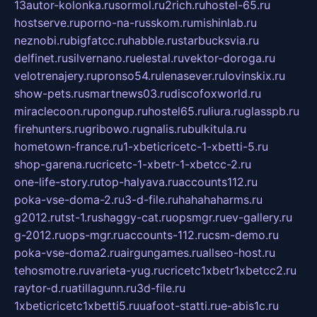
13autor-kolonka.ru
sormol.ru
2rich.ru
hostel-65.ru
hostserve.ru
porno-na-russkom.ru
mishinlab.ru
neznobi.ru
bigfatcc.ru
habble.ru
starbucksvia.ru
delfinet.ru
silvernano.ru
elestal.ru
vektor-doroga.ru
velotrenajery.ru
pronso54.ru
lenasever.ru
lovinskix.ru
show-pets.ru
smartnews03.ru
discofoxworld.ru
miraclecoon.ru
pongup.ru
hostel65.ru
liura.ru
glasspb.ru
firehunters.ru
gribowo.ru
gnalis.ru
bulkitula.ru
hometown-france.ru
1-xbeticricetc-1-xbetti-5.ru
shop-garena.ru
cricetc-1-xbetr-1-xbetcc-2.ru
one-life-story.ru
top-halyava.ru
accounts112.ru
poka-vse-doma-2.ru
3-d-file.ru
hahahaharms.ru
g2012.ru
tst-1.ru
shaggy-cat.ru
opsmgr.ru
ev-gallery.ru
g-2012.ru
ops-mgr.ru
accounts-112.ru
csm-demo.ru
poka-vse-doma2.ru
airgungames.ru
allseo-host.ru
tehosmotre.ru
varieta-yug.ru
cricetc1xbetr1xbetcc2.ru
raytor-d.ru
atillagunn.ru
3d-file.ru
1xbeticricetc1xbetti5.ru
uafoot-statti.ru
e-abis1c.ru