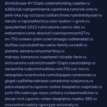
domizbrusa-9x12spb.ru
demaholding.ru
aalse.ru
a380club.ru
argentinamia.ru
perkoka.ru
movie-one.ru
perk-oka.ru
g-octopus.ru
sibarchives.ru
andreislyusar.ru
naruto-x.ru
pursefactory.ru
tor-lyubov-i-grom.ru
spayderhed-2022.ru
movieone.ru
evro-dez.ru
webamator.ru
ma-absolut1.ru
avtopomosch27.ru
nv-750.ru
news-plain.ru
nertansaga.ru
delanalad.ru
dizfiles.ru
youtubefree.ru
aria-family.ru
roadli.ru
planeta-samara.ru
mysmartbuy.ru
matrasy-kemerovo.ru
ashanet.ru
trade-farm.ru
dotcustoms.ru
domizbrusa9x12spb.ru
autodamp.ru
narasimha.ru
djcommodities.ru
nv750.ru
x-ton.ru
newsplain.ru
cardvoice.ru
modopaper.ru
manunae.ru
gbget.ru
alfeihavsalnassr.ru
madoma.ru
tajuncos.ru
petrovkasports.ru
porno-online-besplatno.ru
splclub.ru
york-life.ru
doroga-expo.ru
ribery.ru
cleanmedicine.ru
slovar-ivrit.ru
porno-video-besplatno.ru
seks-365.ru
ovucontrol.ru
sloty-igrovyye-avtomaty.ru