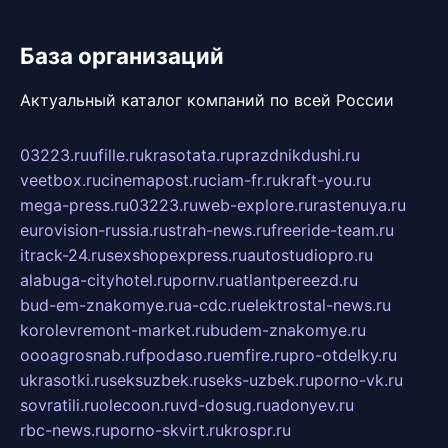
База организаций
Актуальный каталог компаний по всей России
03223.ru
ufille.ru
krasotata.ru
prazdnikdushi.ru
veetbox.ru
cinemapost.ru
ciam-fr.ru
kraft-you.ru
mega-press.ru
03223.ru
web-explore.ru
rastenuya.ru
eurovision-russia.ru
strah-news.ru
freeride-team.ru
itrack-24.ru
sexshopexpress.ru
autostudiopro.ru
alabuga-cityhotel.ru
pornv.ru
atlantpereezd.ru
bud-em-znakomye.ru
a-cdc.ru
elektrostal-news.ru
korolevremont-market.ru
budem-znakomye.ru
oooagrosnab.ru
fpodaso.ru
emfire.ru
pro-otdelky.ru
ukrasotki.ru
seksuzbek.ru
seks-uzbek.ru
porno-vk.ru
sovratili.ru
olecoon.ru
vd-dosug.ru
adonyev.ru
rbc-news.ru
porno-skvirt.ru
krospr.ru