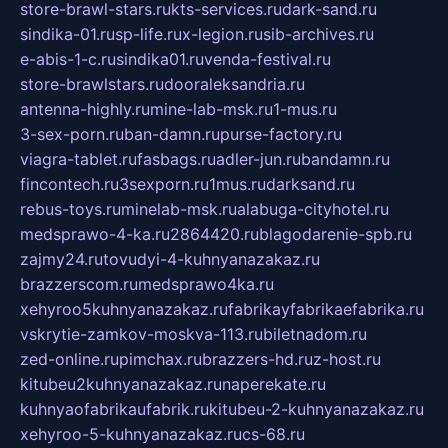
store-brawl-stars.ru
kts-services.ru
dark-sand.ru
sindika-01.ru
sp-life.ru
x-legion.ru
sib-archives.ru
e-abis-1-c.ru
sindika01.ru
venda-festival.ru
store-brawlstars.ru
dooraleksandria.ru
antenna-highly.ru
mine-lab-msk.ru
1-mus.ru
3-sex-porn.ru
ban-damn.ru
purse-factory.ru
viagra-tablet.ru
fasbags.ru
adler-jun.ru
bandamn.ru
fincontech.ru
3sexporn.ru
1mus.ru
darksand.ru
rebus-toys.ru
minelab-msk.ru
alabuga-cityhotel.ru
medsprawo-4-ka.ru
2864420.ru
blagodarenie-spb.ru
zajmy24.ru
tovudyi-4-kuhnyanazakaz.ru
brazzerscom.ru
medsprawo4ka.ru
xehyroo5kuhnyanazakaz.ru
fabrikayfabrikaefabrika.ru
vskrytie-zamkov-moskva-113.ru
biletnadom.ru
zed-online.ru
pimchax.ru
brazzers-hd.ru
z-host.ru
kitubeu2kuhnyanazakaz.ru
naperekate.ru
kuhnyaofabrikaufabrik.ru
kitubeu-2-kuhnyanazakaz.ru
xehyroo-5-kuhnyanazakaz.ru
cs-68.ru