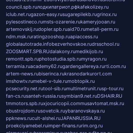
council.spb.ru
лодкипатриот.рф
kafekolizey.ru
iclub.net.ru
gazon-easy.ru
sugarepilekb.ru
grinox.ru
pylesostineco.ru
msts-ozarenie.ru
kameryjooan.ru
artemovskij.ru
dopler.spb.ru
aid70.ru
metall-perm.ru
ndm.msk.ru
ratingzooshop.ru
apiaccess.ru
globalautotrade.info
bezverhovskoe.ru
drsschool.ru
ZOOSMART.SPB.RU
dalakony.ru
medikijob.ru
remontt.spb.ru
photostudia.spb.ru
myragon.ru
terramia.ru
academy62.ru
gardengallereya.ru
rti.com.ru
artem-news.ru
biserinca.ru
krasnodarkurort.com
imshowtv.ru
mebel-v-tule.ru
mobtopik.ru
pcsecurity.net.ru
tool-sib.ru
multimetrunit.ru
sp-tour.ru
fan-cs.ru
santeh-russia.ru
symbian9.net.ru
DSHAIR.RU
tmmotors.spb.ru
xjocuricopii.com
musavtomat.msk.ru
obustrojdom.ru
sovetcik.ru
ybaranovskaya.ru
ppknews.ru
cult-alshei.ru
JAPANRUSSIA.RU
proekciyamebel.ru
imper-finans.ru
rim.org.ru