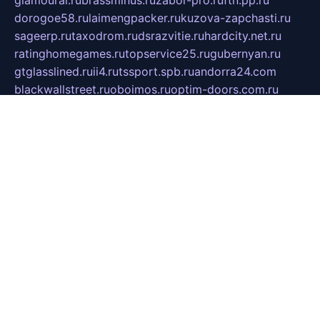
glamourai.ru
brassminus.ru
zabor-pro.ru
ftn.pp.ru
dorogoe58.ru
laimengpacker.ru
kuzova-zapchasti.ru
sageerp.ru
taxodrom.ru
dsrazvitie.ru
hardcity.net.ru
ratinghomegames.ru
topservice25.ru
gubernyan.ru
gtglasslined.ru
ii4.ru
tssport.spb.ru
andorra24.com
blackwallstreet.ru
oboimos.ru
optim-doors.com.ru
ikuch.ru
nycr.org.ru
npa21.ru
vremya-ch.spb.ru
desert000.ru
ivtorgi.ru
ifiori.ru
catalog-statei.ru
dcv.org.ru
spetsmaster174.ru
ipkameryhiseeu.ru
dum26.ru
ruspol.spb.ru
fr-opendp.ru
kam-solnyshko.ru
cheyenne-arapaho.ru
sevzapmetal.spb.ru
ted-lapidus.spb.ru
parasite-eliminator.ru
sigma-complete.ru
modernworld.ru
dama-moda.ru
eholot-group.ru
sk-nvkz.ru
DRONGOLD.RU
democratia2.ru
i-farmer.ru
mass-sport.org
jablonex.spb.ru
bookmess.ru
linkword.ru
refineua.com.ru
cs-spec.net.ru
altay-mebel.ru
DNK-THEATRE.RU
mechaniks.spb.ru
ipcamtechage.ru