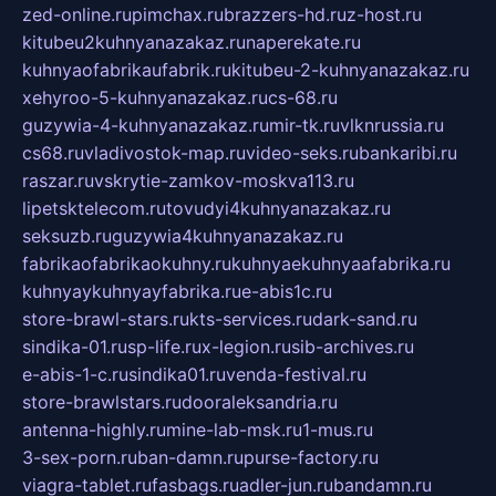
zed-online.ru
pimchax.ru
brazzers-hd.ru
z-host.ru
kitubeu2kuhnyanazakaz.ru
naperekate.ru
kuhnyaofabrikaufabrik.ru
kitubeu-2-kuhnyanazakaz.ru
xehyroo-5-kuhnyanazakaz.ru
cs-68.ru
guzywia-4-kuhnyanazakaz.ru
mir-tk.ru
vlknrussia.ru
cs68.ru
vladivostok-map.ru
video-seks.ru
bankaribi.ru
raszar.ru
vskrytie-zamkov-moskva113.ru
lipetsktelecom.ru
tovudyi4kuhnyanazakaz.ru
seksuzb.ru
guzywia4kuhnyanazakaz.ru
fabrikaofabrikaokuhny.ru
kuhnyaekuhnyaafabrika.ru
kuhnyaykuhnyayfabrika.ru
e-abis1c.ru
store-brawl-stars.ru
kts-services.ru
dark-sand.ru
sindika-01.ru
sp-life.ru
x-legion.ru
sib-archives.ru
e-abis-1-c.ru
sindika01.ru
venda-festival.ru
store-brawlstars.ru
dooraleksandria.ru
antenna-highly.ru
mine-lab-msk.ru
1-mus.ru
3-sex-porn.ru
ban-damn.ru
purse-factory.ru
viagra-tablet.ru
fasbags.ru
adler-jun.ru
bandamn.ru