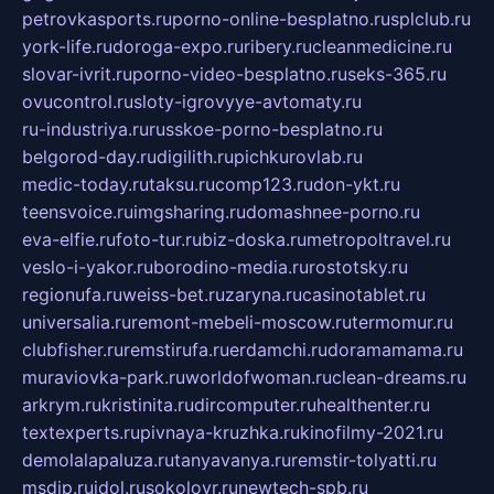
petrovkasports.ru
porno-online-besplatno.ru
splclub.ru
york-life.ru
doroga-expo.ru
ribery.ru
cleanmedicine.ru
slovar-ivrit.ru
porno-video-besplatno.ru
seks-365.ru
ovucontrol.ru
sloty-igrovyye-avtomaty.ru
ru-industriya.ru
russkoe-porno-besplatno.ru
belgorod-day.ru
digilith.ru
pichkurovlab.ru
medic-today.ru
taksu.ru
comp123.ru
don-ykt.ru
teensvoice.ru
imgsharing.ru
domashnee-porno.ru
eva-elfie.ru
foto-tur.ru
biz-doska.ru
metropoltravel.ru
veslo-i-yakor.ru
borodino-media.ru
rostotsky.ru
regionufa.ru
weiss-bet.ru
zaryna.ru
casinotablet.ru
universalia.ru
remont-mebeli-moscow.ru
termomur.ru
clubfisher.ru
remstirufa.ru
erdamchi.ru
doramamama.ru
muraviovka-park.ru
worldofwoman.ru
clean-dreams.ru
arkrym.ru
kristinita.ru
dircomputer.ru
healthenter.ru
textexperts.ru
pivnaya-kruzhka.ru
kinofilmy-2021.ru
demolalapaluza.ru
tanyavanya.ru
remstir-tolyatti.ru
msdip.ru
jdol.ru
sokolovr.ru
newtech-spb.ru