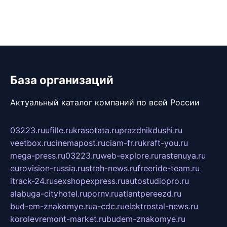
База организаций
Актуальный каталог компаний по всей России
03223.ru
ufille.ru
krasotata.ru
prazdnikdushi.ru
veetbox.ru
cinemapost.ru
ciam-fr.ru
kraft-you.ru
mega-press.ru
03223.ru
web-explore.ru
rastenuya.ru
eurovision-russia.ru
strah-news.ru
freeride-team.ru
itrack-24.ru
sexshopexpress.ru
autostudiopro.ru
alabuga-cityhotel.ru
pornv.ru
atlantpereezd.ru
bud-em-znakomye.ru
a-cdc.ru
elektrostal-news.ru
korolevremont-market.ru
budem-znakomye.ru