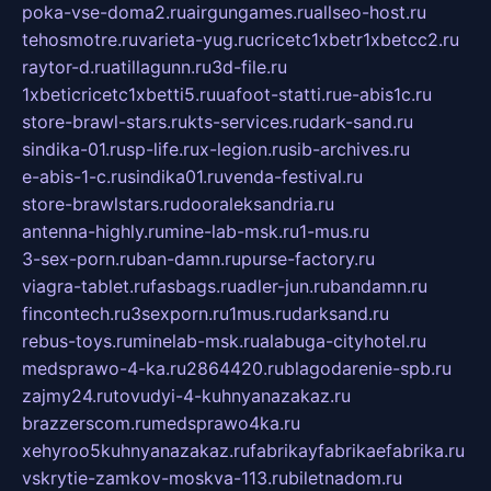
poka-vse-doma2.ru
airgungames.ru
allseo-host.ru
tehosmotre.ru
varieta-yug.ru
cricetc1xbetr1xbetcc2.ru
raytor-d.ru
atillagunn.ru
3d-file.ru
1xbeticricetc1xbetti5.ru
uafoot-statti.ru
e-abis1c.ru
store-brawl-stars.ru
kts-services.ru
dark-sand.ru
sindika-01.ru
sp-life.ru
x-legion.ru
sib-archives.ru
e-abis-1-c.ru
sindika01.ru
venda-festival.ru
store-brawlstars.ru
dooraleksandria.ru
antenna-highly.ru
mine-lab-msk.ru
1-mus.ru
3-sex-porn.ru
ban-damn.ru
purse-factory.ru
viagra-tablet.ru
fasbags.ru
adler-jun.ru
bandamn.ru
fincontech.ru
3sexporn.ru
1mus.ru
darksand.ru
rebus-toys.ru
minelab-msk.ru
alabuga-cityhotel.ru
medsprawo-4-ka.ru
2864420.ru
blagodarenie-spb.ru
zajmy24.ru
tovudyi-4-kuhnyanazakaz.ru
brazzerscom.ru
medsprawo4ka.ru
xehyroo5kuhnyanazakaz.ru
fabrikayfabrikaefabrika.ru
vskrytie-zamkov-moskva-113.ru
biletnadom.ru