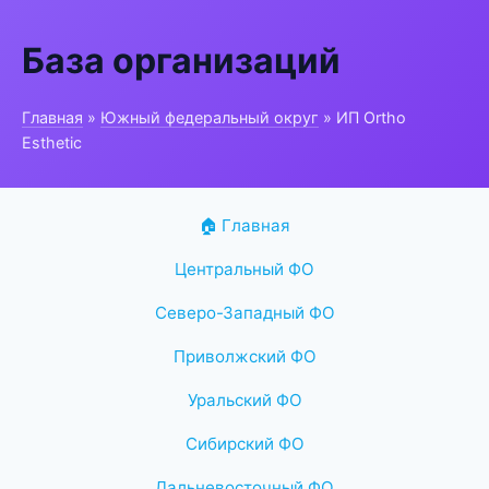
База организаций
Главная
»
Южный федеральный округ
» ИП Ortho
Esthetic
🏠 Главная
Центральный ФО
Северо-Западный ФО
Приволжский ФО
Уральский ФО
Сибирский ФО
Дальневосточный ФО