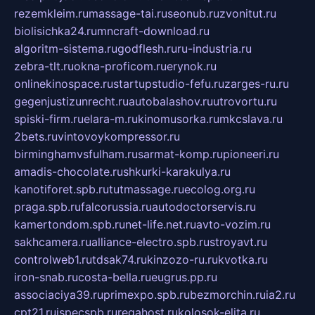
rezemkleim.ru
massage-tai.ru
seonub.ru
zvonitut.ru
biolisichka24.ru
mncraft-download.ru
algoritm-sistema.ru
godflesh.ru
ru-industria.ru
zebra-tlt.ru
okna-proficom.ru
erynok.ru
onlinekinospace.ru
startupstudio-fefu.ru
zarges-ru.ru
gegenjustizunrecht.ru
autobalashov.ru
utrovortu.ru
spiski-firm.ru
elara-m.ru
kinomusorka.ru
mkcslava.ru
2bets.ru
vintovoykompressor.ru
birminghamvsfulham.ru
sarmat-komp.ru
pioneeri.ru
amadis-chocolate.ru
shkurki-karakulya.ru
kanotiforet.spb.ru
tutmassage.ru
ecolog.org.ru
praga.spb.ru
falcorussia.ru
autodoctorservis.ru
kamertondom.spb.ru
net-life.net.ru
avto-vozim.ru
sakhcamera.ru
alliance-electro.spb.ru
stroyavt.ru
controlweb1.ru
tdsak74.ru
kinzozo-ru.ru
kvotka.ru
iron-snab.ru
costa-bella.ru
eugrus.pp.ru
associaciya39.ru
primexpo.spb.ru
bezmorchin.ru
ia2.ru
cpt21.ru
ispecspb.ru
regahost.ru
kolosok-elita.ru