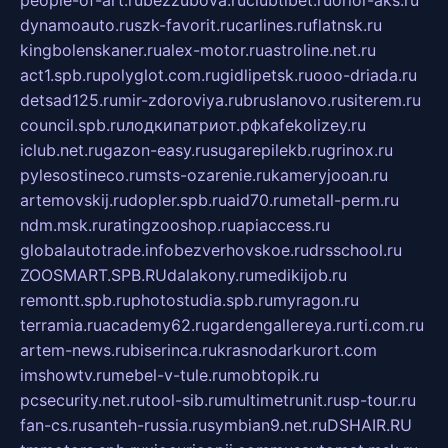
dynamoauto.ru
szk-favorit.ru
carlines.ru
flatnsk.ru
kingbolenskaner.ru
alex-motor.ru
astroline.net.ru
act1.spb.ru
polyglot.com.ru
gidlipetsk.ru
ooo-driada.ru
detsad125.ru
mir-zdoroviya.ru
bruslanovo.ru
siterem.ru
council.spb.ru
лодкипатриот.рф
kafekolizey.ru
iclub.net.ru
gazon-easy.ru
sugarepilekb.ru
grinox.ru
pylesostineco.ru
msts-ozarenie.ru
kameryjooan.ru
artemovskij.ru
dopler.spb.ru
aid70.ru
metall-perm.ru
ndm.msk.ru
ratingzooshop.ru
apiaccess.ru
globalautotrade.info
bezverhovskoe.ru
drsschool.ru
ZOOSMART.SPB.RU
dalakony.ru
medikijob.ru
remontt.spb.ru
photostudia.spb.ru
myragon.ru
terramia.ru
academy62.ru
gardengallereya.ru
rti.com.ru
artem-news.ru
biserinca.ru
krasnodarkurort.com
imshowtv.ru
mebel-v-tule.ru
mobtopik.ru
pcsecurity.net.ru
tool-sib.ru
multimetrunit.ru
sp-tour.ru
fan-cs.ru
santeh-russia.ru
symbian9.net.ru
DSHAIR.RU