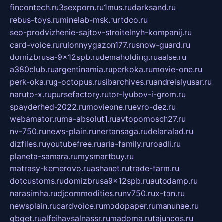
fincontech.ru
3sexporn.ru
1mus.ru
darksand.ru
rebus-toys.ru
minelab-msk.ru
rtdco.ru
seo-prodvizhenie-sajtov-stroitelnyh-kompanij.ru
card-voice.ru
rulonnyygazon177.ru
snow-guard.ru
domizbrusa-9x12spb.ru
demaholding.ru
aalse.ru
a380club.ru
argentinamia.ru
perkoka.ru
movie-one.ru
perk-oka.ru
g-octopus.ru
sibarchives.ru
andreislyusar.ru
naruto-x.ru
pursefactory.ru
tor-lyubov-i-grom.ru
spayderhed-2022.ru
movieone.ru
evro-dez.ru
webamator.ru
ma-absolut1.ru
avtopomosch27.ru
nv-750.ru
news-plain.ru
nertansaga.ru
delanalad.ru
dizfiles.ru
youtubefree.ru
aria-family.ru
roadli.ru
planeta-samara.ru
mysmartbuy.ru
matrasy-kemerovo.ru
ashanet.ru
trade-farm.ru
dotcustoms.ru
domizbrusa9x12spb.ru
autodamp.ru
narasimha.ru
djcommodities.ru
nv750.ru
x-ton.ru
newsplain.ru
cardvoice.ru
modopaper.ru
manunae.ru
gbget.ru
alfeihavsalnassr.ru
madoma.ru
tajuncos.ru