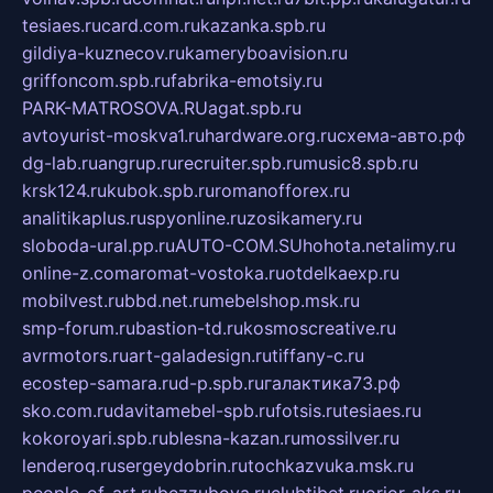
tesiaes.ru
card.com.ru
kazanka.spb.ru
gildiya-kuznecov.ru
kameryboavision.ru
griffoncom.spb.ru
fabrika-emotsiy.ru
PARK-MATROSOVA.RU
agat.spb.ru
avtoyurist-moskva1.ru
hardware.org.ru
схема-авто.рф
dg-lab.ru
angrup.ru
recruiter.spb.ru
music8.spb.ru
krsk124.ru
kubok.spb.ru
romanofforex.ru
analitikaplus.ru
spyonline.ru
zosikamery.ru
sloboda-ural.pp.ru
AUTO-COM.SU
hohota.net
alimy.ru
online-z.com
aromat-vostoka.ru
otdelkaexp.ru
mobilvest.ru
bbd.net.ru
mebelshop.msk.ru
smp-forum.ru
bastion-td.ru
kosmoscreative.ru
avrmotors.ru
art-galadesign.ru
tiffany-c.ru
ecostep-samara.ru
d-p.spb.ru
галактика73.рф
sko.com.ru
davitamebel-spb.ru
fotsis.ru
tesiaes.ru
kokoroyari.spb.ru
blesna-kazan.ru
mossilver.ru
lenderoq.ru
sergeydobrin.ru
tochkazvuka.msk.ru
people-of-art.ru
bezzubova.ru
clubtibet.ru
orior-aks.ru