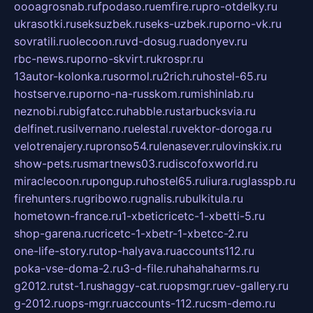
oooagrosnab.ru
fpodaso.ru
emfire.ru
pro-otdelky.ru
ukrasotki.ru
seksuzbek.ru
seks-uzbek.ru
porno-vk.ru
sovratili.ru
olecoon.ru
vd-dosug.ru
adonyev.ru
rbc-news.ru
porno-skvirt.ru
krospr.ru
13autor-kolonka.ru
sormol.ru
2rich.ru
hostel-65.ru
hostserve.ru
porno-na-russkom.ru
mishinlab.ru
neznobi.ru
bigfatcc.ru
habble.ru
starbucksvia.ru
delfinet.ru
silvernano.ru
elestal.ru
vektor-doroga.ru
velotrenajery.ru
pronso54.ru
lenasever.ru
lovinskix.ru
show-pets.ru
smartnews03.ru
discofoxworld.ru
miraclecoon.ru
pongup.ru
hostel65.ru
liura.ru
glasspb.ru
firehunters.ru
gribowo.ru
gnalis.ru
bulkitula.ru
hometown-france.ru
1-xbeticricetc-1-xbetti-5.ru
shop-garena.ru
cricetc-1-xbetr-1-xbetcc-2.ru
one-life-story.ru
top-halyava.ru
accounts112.ru
poka-vse-doma-2.ru
3-d-file.ru
hahahaharms.ru
g2012.ru
tst-1.ru
shaggy-cat.ru
opsmgr.ru
ev-gallery.ru
g-2012.ru
ops-mgr.ru
accounts-112.ru
csm-demo.ru