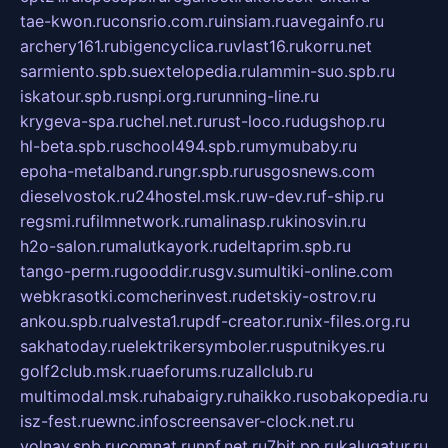
tae-kwon.ru
consrio.com.ru
insiam.ru
avegainfo.ru
archery161.ru
bigencyclica.ru
vlast16.ru
korru.net
sarmiento.spb.su
extelopedia.ru
lammin-suo.spb.ru
iskatour.spb.ru
snpi.org.ru
running-line.ru
krygeva-spa.ru
chel.net.ru
rust-loco.ru
dugshop.ru
hl-beta.spb.ru
school494.spb.ru
mymubaby.ru
epoha-metalband.ru
ngr.spb.ru
rusgosnews.com
dieselvostok.ru
24hostel.msk.ru
w-dev.ru
f-ship.ru
regsmi.ru
filmnetwork.ru
malinasp.ru
kinosvin.ru
h2o-salon.ru
malutkayork.ru
deltaprim.spb.ru
tango-perm.ru
gooddir.ru
sgv.su
multiki-online.com
webkrasotki.com
cherinvest.ru
detskiy-ostrov.ru
ankou.spb.ru
alvesta1.ru
pdf-creator.ru
nix-files.org.ru
sakhatoday.ru
elektrikersymboler.ru
sputnikyes.ru
golf2club.msk.ru
aeforums.ru
zallclub.ru
multimodal.msk.ru
habaigry.ru
haikko.ru
sobakopedia.ru
isz-fest.ru
ewnc.info
screensaver-clock.net.ru
volnav.spb.ru
comnat.ru
npf.net.ru
7bit.pp.ru
kalugatur.ru