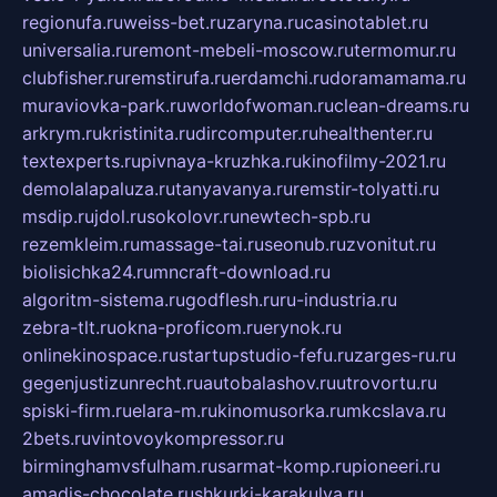
regionufa.ru
weiss-bet.ru
zaryna.ru
casinotablet.ru
universalia.ru
remont-mebeli-moscow.ru
termomur.ru
clubfisher.ru
remstirufa.ru
erdamchi.ru
doramamama.ru
muraviovka-park.ru
worldofwoman.ru
clean-dreams.ru
arkrym.ru
kristinita.ru
dircomputer.ru
healthenter.ru
textexperts.ru
pivnaya-kruzhka.ru
kinofilmy-2021.ru
demolalapaluza.ru
tanyavanya.ru
remstir-tolyatti.ru
msdip.ru
jdol.ru
sokolovr.ru
newtech-spb.ru
rezemkleim.ru
massage-tai.ru
seonub.ru
zvonitut.ru
biolisichka24.ru
mncraft-download.ru
algoritm-sistema.ru
godflesh.ru
ru-industria.ru
zebra-tlt.ru
okna-proficom.ru
erynok.ru
onlinekinospace.ru
startupstudio-fefu.ru
zarges-ru.ru
gegenjustizunrecht.ru
autobalashov.ru
utrovortu.ru
spiski-firm.ru
elara-m.ru
kinomusorka.ru
mkcslava.ru
2bets.ru
vintovoykompressor.ru
birminghamvsfulham.ru
sarmat-komp.ru
pioneeri.ru
amadis-chocolate.ru
shkurki-karakulya.ru