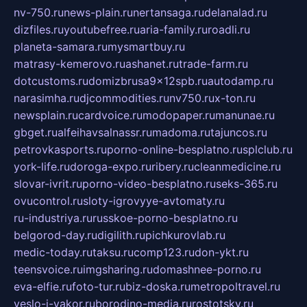
nv-750.ru
news-plain.ru
nertansaga.ru
delanalad.ru
dizfiles.ru
youtubefree.ru
aria-family.ru
roadli.ru
planeta-samara.ru
mysmartbuy.ru
matrasy-kemerovo.ru
ashanet.ru
trade-farm.ru
dotcustoms.ru
domizbrusa9x12spb.ru
autodamp.ru
narasimha.ru
djcommodities.ru
nv750.ru
x-ton.ru
newsplain.ru
cardvoice.ru
modopaper.ru
manunae.ru
gbget.ru
alfeihavsalnassr.ru
madoma.ru
tajuncos.ru
petrovkasports.ru
porno-online-besplatno.ru
splclub.ru
york-life.ru
doroga-expo.ru
ribery.ru
cleanmedicine.ru
slovar-ivrit.ru
porno-video-besplatno.ru
seks-365.ru
ovucontrol.ru
sloty-igrovyye-avtomaty.ru
ru-industriya.ru
russkoe-porno-besplatno.ru
belgorod-day.ru
digilith.ru
pichkurovlab.ru
medic-today.ru
taksu.ru
comp123.ru
don-ykt.ru
teensvoice.ru
imgsharing.ru
domashnee-porno.ru
eva-elfie.ru
foto-tur.ru
biz-doska.ru
metropoltravel.ru
veslo-i-yakor.ru
borodino-media.ru
rostotsky.ru