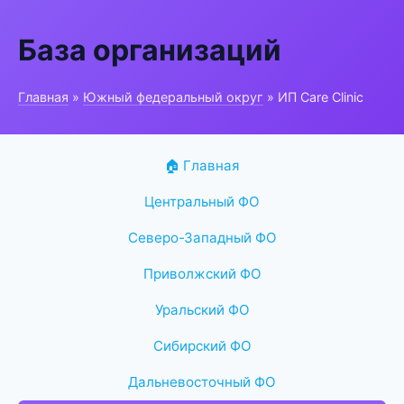
База организаций
Главная
»
Южный федеральный округ
» ИП Care Clinic
🏠 Главная
Центральный ФО
Северо-Западный ФО
Приволжский ФО
Уральский ФО
Сибирский ФО
Дальневосточный ФО