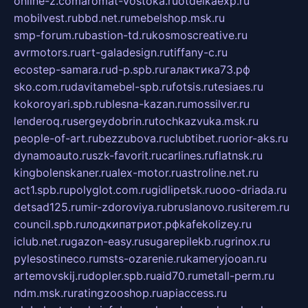
online-z.com
aromat-vostoka.ru
otdelkaexp.ru
mobilvest.ru
bbd.net.ru
mebelshop.msk.ru
smp-forum.ru
bastion-td.ru
kosmoscreative.ru
avrmotors.ru
art-galadesign.ru
tiffany-c.ru
ecostep-samara.ru
d-p.spb.ru
галактика73.рф
sko.com.ru
davitamebel-spb.ru
fotsis.ru
tesiaes.ru
kokoroyari.spb.ru
blesna-kazan.ru
mossilver.ru
lenderoq.ru
sergeydobrin.ru
tochkazvuka.msk.ru
people-of-art.ru
bezzubova.ru
clubtibet.ru
orior-aks.ru
dynamoauto.ru
szk-favorit.ru
carlines.ru
flatnsk.ru
kingbolenskaner.ru
alex-motor.ru
astroline.net.ru
act1.spb.ru
polyglot.com.ru
gidlipetsk.ru
ooo-driada.ru
detsad125.ru
mir-zdoroviya.ru
bruslanovo.ru
siterem.ru
council.spb.ru
лодкипатриот.рф
kafekolizey.ru
iclub.net.ru
gazon-easy.ru
sugarepilekb.ru
grinox.ru
pylesostineco.ru
msts-ozarenie.ru
kameryjooan.ru
artemovskij.ru
dopler.spb.ru
aid70.ru
metall-perm.ru
ndm.msk.ru
ratingzooshop.ru
apiaccess.ru