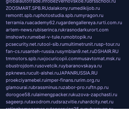
globalautotrade.info
bezverhovskoe.ru
drsschool.ru
ZOOSMART.SPB.RU
dalakony.ru
medikijob.ru
remontt.spb.ru
photostudia.spb.ru
myragon.ru
terramia.ru
academy62.ru
gardengallereya.ru
rti.com.ru
artem-news.ru
biserinca.ru
krasnodarkurort.com
imshowtv.ru
mebel-v-tule.ru
mobtopik.ru
pcsecurity.net.ru
tool-sib.ru
multimetrunit.ru
sp-tour.ru
fan-cs.ru
santeh-russia.ru
symbian9.net.ru
DSHAIR.RU
tmmotors.spb.ru
xjocuricopii.com
musavtomat.msk.ru
obustrojdom.ru
sovetcik.ru
ybaranovskaya.ru
ppknews.ru
cult-alshei.ru
JAPANRUSSIA.RU
proekciyamebel.ru
imper-finans.ru
rim.org.ru
glamourai.ru
brassminus.ru
zabor-pro.ru
ftn.pp.ru
dorogoe58.ru
laimengpacker.ru
kuzova-zapchasti.ru
sageerp.ru
taxodrom.ru
dsrazvitie.ru
hardcity.net.ru
ratinghomegames.ru
topservice25.ru
gubernyan.ru
gtglasslined.ru
ii4.ru
tssport.spb.ru
andorra24.com
blackwallstreet.ru
oboimos.ru
optim-doors.com.ru