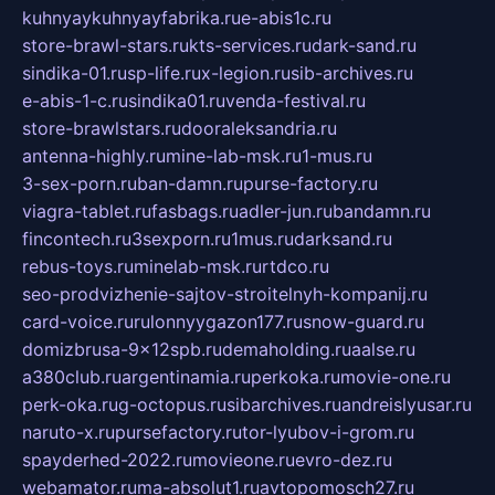
kuhnyaykuhnyayfabrika.ru
e-abis1c.ru
store-brawl-stars.ru
kts-services.ru
dark-sand.ru
sindika-01.ru
sp-life.ru
x-legion.ru
sib-archives.ru
e-abis-1-c.ru
sindika01.ru
venda-festival.ru
store-brawlstars.ru
dooraleksandria.ru
antenna-highly.ru
mine-lab-msk.ru
1-mus.ru
3-sex-porn.ru
ban-damn.ru
purse-factory.ru
viagra-tablet.ru
fasbags.ru
adler-jun.ru
bandamn.ru
fincontech.ru
3sexporn.ru
1mus.ru
darksand.ru
rebus-toys.ru
minelab-msk.ru
rtdco.ru
seo-prodvizhenie-sajtov-stroitelnyh-kompanij.ru
card-voice.ru
rulonnyygazon177.ru
snow-guard.ru
domizbrusa-9x12spb.ru
demaholding.ru
aalse.ru
a380club.ru
argentinamia.ru
perkoka.ru
movie-one.ru
perk-oka.ru
g-octopus.ru
sibarchives.ru
andreislyusar.ru
naruto-x.ru
pursefactory.ru
tor-lyubov-i-grom.ru
spayderhed-2022.ru
movieone.ru
evro-dez.ru
webamator.ru
ma-absolut1.ru
avtopomosch27.ru