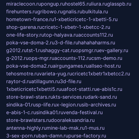
miraclecoon.ru
pongup.ru
hostel65.ru
liura.ru
glasspb.ru
firehunters.ru
gribowo.ru
gnalis.ru
bulkitula.ru
hometown-france.ru
1-xbeticricetc-1-xbetti-5.ru
shop-garena.ru
cricetc-1-xbetr-1-xbetcc-2.ru
one-life-story.ru
top-halyava.ru
accounts112.ru
poka-vse-doma-2.ru
3-d-file.ru
hahahaharms.ru
g2012.ru
tst-1.ru
shaggy-cat.ru
opsmgr.ru
ev-gallery.ru
g-2012.ru
ops-mgr.ru
accounts-112.ru
csm-demo.ru
poka-vse-doma2.ru
airgungames.ru
allseo-host.ru
tehosmotre.ru
varieta-yug.ru
cricetc1xbetr1xbetcc2.ru
raytor-d.ru
atillagunn.ru
3d-file.ru
1xbeticricetc1xbetti5.ru
uafoot-statti.ru
e-abis1c.ru
store-brawl-stars.ru
kts-services.ru
dark-sand.ru
sindika-01.ru
sp-life.ru
x-legion.ru
sib-archives.ru
e-abis-1-c.ru
sindika01.ru
venda-festival.ru
store-brawlstars.ru
dooraleksandria.ru
antenna-highly.ru
mine-lab-msk.ru
1-mus.ru
3-sex-porn.ru
ban-damn.ru
purse-factory.ru