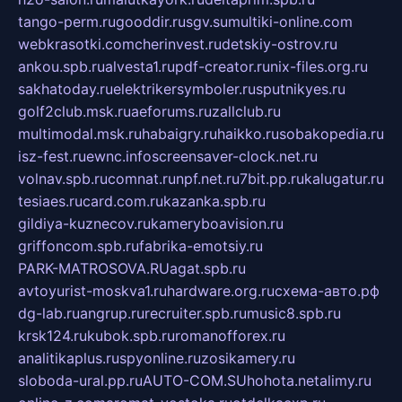
tango-perm.ru
gooddir.ru
sgv.su
multiki-online.com
webkrasotki.com
cherinvest.ru
detskiy-ostrov.ru
ankou.spb.ru
alvesta1.ru
pdf-creator.ru
nix-files.org.ru
sakhatoday.ru
elektrikersymboler.ru
sputnikyes.ru
golf2club.msk.ru
aeforums.ru
zallclub.ru
multimodal.msk.ru
habaigry.ru
haikko.ru
sobakopedia.ru
isz-fest.ru
ewnc.info
screensaver-clock.net.ru
volnav.spb.ru
comnat.ru
npf.net.ru
7bit.pp.ru
kalugatur.ru
tesiaes.ru
card.com.ru
kazanka.spb.ru
gildiya-kuznecov.ru
kameryboavision.ru
griffoncom.spb.ru
fabrika-emotsiy.ru
PARK-MATROSOVA.RU
agat.spb.ru
avtoyurist-moskva1.ru
hardware.org.ru
схема-авто.рф
dg-lab.ru
angrup.ru
recruiter.spb.ru
music8.spb.ru
krsk124.ru
kubok.spb.ru
romanofforex.ru
analitikaplus.ru
spyonline.ru
zosikamery.ru
sloboda-ural.pp.ru
AUTO-COM.SU
hohota.net
alimy.ru