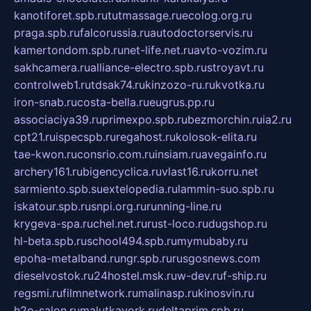
kanotiforet.spb.ru
tutmassage.ru
ecolog.org.ru
praga.spb.ru
falcorussia.ru
autodoctorservis.ru
kamertondom.spb.ru
net-life.net.ru
avto-vozim.ru
sakhcamera.ru
alliance-electro.spb.ru
stroyavt.ru
controlweb1.ru
tdsak74.ru
kinzozo-ru.ru
kvotka.ru
iron-snab.ru
costa-bella.ru
eugrus.pp.ru
associaciya39.ru
primexpo.spb.ru
bezmorchin.ru
ia2.ru
cpt21.ru
ispecspb.ru
regahost.ru
kolosok-elita.ru
tae-kwon.ru
consrio.com.ru
insiam.ru
avegainfo.ru
archery161.ru
bigencyclica.ru
vlast16.ru
korru.net
sarmiento.spb.su
extelopedia.ru
lammin-suo.spb.ru
iskatour.spb.ru
snpi.org.ru
running-line.ru
krygeva-spa.ru
chel.net.ru
rust-loco.ru
dugshop.ru
hl-beta.spb.ru
school494.spb.ru
mymubaby.ru
epoha-metalband.ru
ngr.spb.ru
rusgosnews.com
dieselvostok.ru
24hostel.msk.ru
w-dev.ru
f-ship.ru
regsmi.ru
filmnetwork.ru
malinasp.ru
kinosvin.ru
h2o-salon.ru
malutkayork.ru
deltaprim.spb.ru