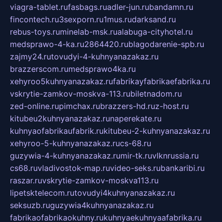
viagra-tablet.ru
fasbags.ru
adler-jun.ru
bandamn.ru
fincontech.ru
3sexporn.ru
1mus.ru
darksand.ru
rebus-toys.ru
minelab-msk.ru
alabuga-cityhotel.ru
medsprawo-4-ka.ru
2864420.ru
blagodarenie-spb.ru
zajmy24.ru
tovudyi-4-kuhnyanazakaz.ru
brazzerscom.ru
medsprawo4ka.ru
xehyroo5kuhnyanazakaz.ru
fabrikayfabrikaefabrika.ru
vskrytie-zamkov-moskva-113.ru
biletnadom.ru
zed-online.ru
pimchax.ru
brazzers-hd.ru
z-host.ru
kitubeu2kuhnyanazakaz.ru
naperekate.ru
kuhnyaofabrikaufabrik.ru
kitubeu-2-kuhnyanazakaz.ru
xehyroo-5-kuhnyanazakaz.ru
cs-68.ru
guzywia-4-kuhnyanazakaz.ru
mir-tk.ru
vlknrussia.ru
cs68.ru
vladivostok-map.ru
video-seks.ru
bankaribi.ru
raszar.ru
vskrytie-zamkov-moskva113.ru
lipetsktelecom.ru
tovudyi4kuhnyanazakaz.ru
seksuzb.ru
guzywia4kuhnyanazakaz.ru
fabrikaofabrikaokuhny.ru
kuhnyaekuhnyaafabrika.ru