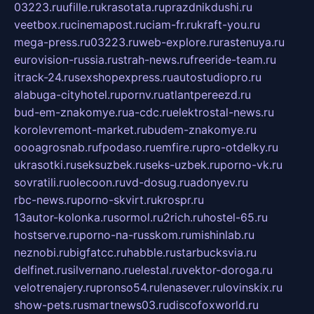
03223.ru
ufille.ru
krasotata.ru
prazdnikdushi.ru
veetbox.ru
cinemapost.ru
ciam-fr.ru
kraft-you.ru
mega-press.ru
03223.ru
web-explore.ru
rastenuya.ru
eurovision-russia.ru
strah-news.ru
freeride-team.ru
itrack-24.ru
sexshopexpress.ru
autostudiopro.ru
alabuga-cityhotel.ru
pornv.ru
atlantpereezd.ru
bud-em-znakomye.ru
a-cdc.ru
elektrostal-news.ru
korolevremont-market.ru
budem-znakomye.ru
oooagrosnab.ru
fpodaso.ru
emfire.ru
pro-otdelky.ru
ukrasotki.ru
seksuzbek.ru
seks-uzbek.ru
porno-vk.ru
sovratili.ru
olecoon.ru
vd-dosug.ru
adonyev.ru
rbc-news.ru
porno-skvirt.ru
krospr.ru
13autor-kolonka.ru
sormol.ru
2rich.ru
hostel-65.ru
hostserve.ru
porno-na-russkom.ru
mishinlab.ru
neznobi.ru
bigfatcc.ru
habble.ru
starbucksvia.ru
delfinet.ru
silvernano.ru
elestal.ru
vektor-doroga.ru
velotrenajery.ru
pronso54.ru
lenasever.ru
lovinskix.ru
show-pets.ru
smartnews03.ru
discofoxworld.ru