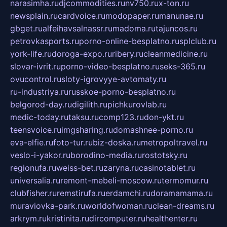
narasimha.ru
djcommodities.ru
nv750.ru
x-ton.ru
newsplain.ru
cardvoice.ru
modopaper.ru
manunae.ru
gbget.ru
alfeihavsalnassr.ru
madoma.ru
tajuncos.ru
petrovkasports.ru
porno-online-besplatno.ru
splclub.ru
york-life.ru
doroga-expo.ru
ribery.ru
cleanmedicine.ru
slovar-ivrit.ru
porno-video-besplatno.ru
seks-365.ru
ovucontrol.ru
sloty-igrovyye-avtomaty.ru
ru-industriya.ru
russkoe-porno-besplatno.ru
belgorod-day.ru
digilith.ru
pichkurovlab.ru
medic-today.ru
taksu.ru
comp123.ru
don-ykt.ru
teensvoice.ru
imgsharing.ru
domashnee-porno.ru
eva-elfie.ru
foto-tur.ru
biz-doska.ru
metropoltravel.ru
veslo-i-yakor.ru
borodino-media.ru
rostotsky.ru
regionufa.ru
weiss-bet.ru
zaryna.ru
casinotablet.ru
universalia.ru
remont-mebeli-moscow.ru
termomur.ru
clubfisher.ru
remstirufa.ru
erdamchi.ru
doramamama.ru
muraviovka-park.ru
worldofwoman.ru
clean-dreams.ru
arkrym.ru
kristinita.ru
dircomputer.ru
healthenter.ru