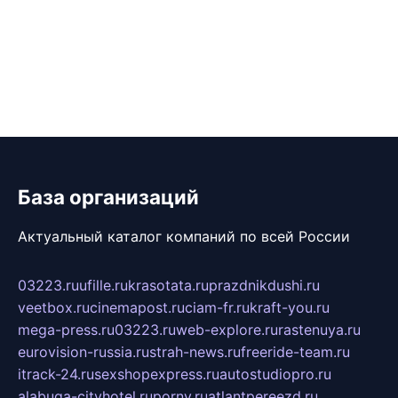
База организаций
Актуальный каталог компаний по всей России
03223.ru
ufille.ru
krasotata.ru
prazdnikdushi.ru
veetbox.ru
cinemapost.ru
ciam-fr.ru
kraft-you.ru
mega-press.ru
03223.ru
web-explore.ru
rastenuya.ru
eurovision-russia.ru
strah-news.ru
freeride-team.ru
itrack-24.ru
sexshopexpress.ru
autostudiopro.ru
alabuga-cityhotel.ru
pornv.ru
atlantpereezd.ru