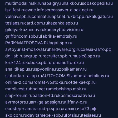
multimodal.msk.ru
habaigry.ru
haikko.ru
sobakopedia.ru
isz-fest.ru
ewnc.info
screensaver-clock.net.ru
volnav.spb.ru
comnat.ru
npf.net.ru
7bit.pp.ru
kalugatur.ru
tesiaes.ru
card.com.ru
kazanka.spb.ru
gildiya-kuznecov.ru
kameryboavision.ru
griffoncom.spb.ru
fabrika-emotsiy.ru
PARK-MATROSOVA.RU
agat.spb.ru
avtoyurist-moskva1.ru
hardware.org.ru
схема-авто.рф
dg-lab.ru
angrup.ru
recruiter.spb.ru
music8.spb.ru
krsk124.ru
kubok.spb.ru
romanofforex.ru
analitikaplus.ru
spyonline.ru
zosikamery.ru
sloboda-ural.pp.ru
AUTO-COM.SU
hohota.net
alimy.ru
online-z.com
aromat-vostoka.ru
otdelkaexp.ru
mobilvest.ru
bbd.net.ru
mebelshop.msk.ru
smp-forum.ru
bastion-td.ru
kosmoscreative.ru
avrmotors.ru
art-galadesign.ru
tiffany-c.ru
ecostep-samara.ru
d-p.spb.ru
галактика73.рф
sko.com.ru
davitamebel-spb.ru
fotsis.ru
tesiaes.ru