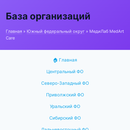
База организаций
Главная
»
Южный федеральный округ
» МедиЛаб MedArt
Care
🏠 Главная
Центральный ФО
Северо-Западный ФО
Приволжский ФО
Уральский ФО
Сибирский ФО
Дальневосточный ФО