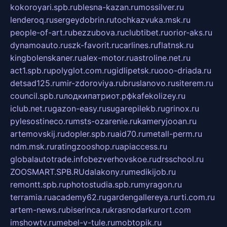
kokoroyari.spb.ru
blesna-kazan.ru
mossilver.ru
lenderoq.ru
sergeydobrin.ru
tochkazvuka.msk.ru
people-of-art.ru
bezzubova.ru
clubtibet.ru
orior-aks.ru
dynamoauto.ru
szk-favorit.ru
carlines.ru
flatnsk.ru
kingbolenskaner.ru
alex-motor.ru
astroline.net.ru
act1.spb.ru
polyglot.com.ru
gidlipetsk.ru
ooo-driada.ru
detsad125.ru
mir-zdoroviya.ru
bruslanovo.ru
siterem.ru
council.spb.ru
лодкипатриот.рф
kafekolizey.ru
iclub.net.ru
gazon-easy.ru
sugarepilekb.ru
grinox.ru
pylesostineco.ru
msts-ozarenie.ru
kameryjooan.ru
artemovskij.ru
dopler.spb.ru
aid70.ru
metall-perm.ru
ndm.msk.ru
ratingzooshop.ru
apiaccess.ru
globalautotrade.info
bezverhovskoe.ru
drsschool.ru
ZOOSMART.SPB.RU
dalakony.ru
medikijob.ru
remontt.spb.ru
photostudia.spb.ru
myragon.ru
terramia.ru
academy62.ru
gardengallereya.ru
rti.com.ru
artem-news.ru
biserinca.ru
krasnodarkurort.com
imshowtv.ru
mebel-v-tule.ru
mobtopik.ru