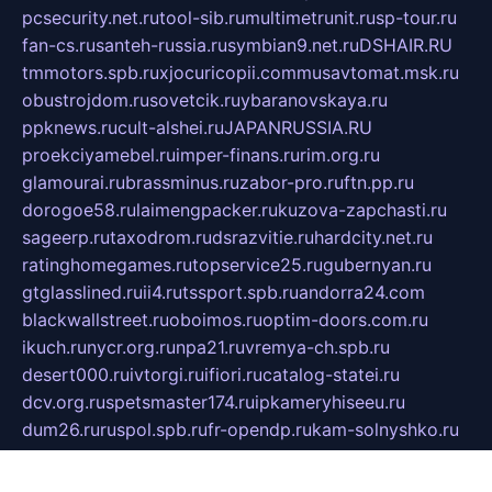
pcsecurity.net.ru
tool-sib.ru
multimetrunit.ru
sp-tour.ru
fan-cs.ru
santeh-russia.ru
symbian9.net.ru
DSHAIR.RU
tmmotors.spb.ru
xjocuricopii.com
musavtomat.msk.ru
obustrojdom.ru
sovetcik.ru
ybaranovskaya.ru
ppknews.ru
cult-alshei.ru
JAPANRUSSIA.RU
proekciyamebel.ru
imper-finans.ru
rim.org.ru
glamourai.ru
brassminus.ru
zabor-pro.ru
ftn.pp.ru
dorogoe58.ru
laimengpacker.ru
kuzova-zapchasti.ru
sageerp.ru
taxodrom.ru
dsrazvitie.ru
hardcity.net.ru
ratinghomegames.ru
topservice25.ru
gubernyan.ru
gtglasslined.ru
ii4.ru
tssport.spb.ru
andorra24.com
blackwallstreet.ru
oboimos.ru
optim-doors.com.ru
ikuch.ru
nycr.org.ru
npa21.ru
vremya-ch.spb.ru
desert000.ru
ivtorgi.ru
ifiori.ru
catalog-statei.ru
dcv.org.ru
spetsmaster174.ru
ipkameryhiseeu.ru
dum26.ru
ruspol.spb.ru
fr-opendp.ru
kam-solnyshko.ru
cheyenne-arapaho.ru
sevzapmetal.spb.ru
ted-lapidus.spb.ru
parasite-eliminator.ru