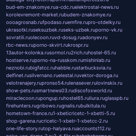
bud-em-znakomye.ru
a-cdc.ru
elektrostal-news.ru
korolevremont-market.ru
budem-znakomye.ru
oooagrosnab.ru
fpodaso.ru
emfire.ru
pro-otdelky.ru
ukrasotki.ru
seksuzbek.ru
seks-uzbek.ru
porno-vk.ru
sovratili.ru
olecoon.ru
vd-dosug.ru
adonyev.ru
rbc-news.ru
porno-skvirt.ru
krospr.ru
13autor-kolonka.ru
sormol.ru
2rich.ru
hostel-65.ru
hostserve.ru
porno-na-russkom.ru
mishinlab.ru
neznobi.ru
bigfatcc.ru
habble.ru
starbucksvia.ru
delfinet.ru
silvernano.ru
elestal.ru
vektor-doroga.ru
velotrenajery.ru
pronso54.ru
lenasever.ru
lovinskix.ru
show-pets.ru
smartnews03.ru
discofoxworld.ru
miraclecoon.ru
pongup.ru
hostel65.ru
liura.ru
glasspb.ru
firehunters.ru
gribowo.ru
gnalis.ru
bulkitula.ru
hometown-france.ru
1-xbeticricetc-1-xbetti-5.ru
shop-garena.ru
cricetc-1-xbetr-1-xbetcc-2.ru
one-life-story.ru
top-halyava.ru
accounts112.ru