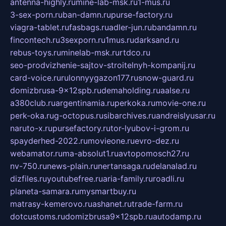
antenna-highly.ru
mine-lab-msk.ru
1-mus.ru
3-sex-porn.ru
ban-damn.ru
purse-factory.ru
viagra-tablet.ru
fasbags.ru
adler-jun.ru
bandamn.ru
fincontech.ru
3sexporn.ru
1mus.ru
darksand.ru
rebus-toys.ru
minelab-msk.ru
rtdco.ru
seo-prodvizhenie-sajtov-stroitelnyh-kompanij.ru
card-voice.ru
rulonnyygazon177.ru
snow-guard.ru
domizbrusa-9x12spb.ru
demaholding.ru
aalse.ru
a380club.ru
argentinamia.ru
perkoka.ru
movie-one.ru
perk-oka.ru
g-octopus.ru
sibarchives.ru
andreislyusar.ru
naruto-x.ru
pursefactory.ru
tor-lyubov-i-grom.ru
spayderhed-2022.ru
movieone.ru
evro-dez.ru
webamator.ru
ma-absolut1.ru
avtopomosch27.ru
nv-750.ru
news-plain.ru
nertansaga.ru
delanalad.ru
dizfiles.ru
youtubefree.ru
aria-family.ru
roadli.ru
planeta-samara.ru
mysmartbuy.ru
matrasy-kemerovo.ru
ashanet.ru
trade-farm.ru
dotcustoms.ru
domizbrusa9x12spb.ru
autodamp.ru