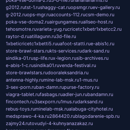
poka-vse-doma-2.ru
3-d-file.ru
hahahaharms.ru
g2012.ru
tst-1.ru
shaggy-cat.ru
opsmgr.ru
ev-gallery.ru
g-2012.ru
ops-mgr.ru
accounts-112.ru
csm-demo.ru
poka-vse-doma2.ru
airgungames.ru
allseo-host.ru
tehosmotre.ru
varieta-yug.ru
cricetc1xbetr1xbetcc2.ru
raytor-d.ru
atillagunn.ru
3d-file.ru
1xbeticricetc1xbetti5.ru
uafoot-statti.ru
e-abis1c.ru
store-brawl-stars.ru
kts-services.ru
dark-sand.ru
sindika-01.ru
sp-life.ru
x-legion.ru
sib-archives.ru
e-abis-1-c.ru
sindika01.ru
venda-festival.ru
store-brawlstars.ru
dooraleksandria.ru
antenna-highly.ru
mine-lab-msk.ru
1-mus.ru
3-sex-porn.ru
ban-damn.ru
purse-factory.ru
viagra-tablet.ru
fasbags.ru
adler-jun.ru
bandamn.ru
fincontech.ru
3sexporn.ru
1mus.ru
darksand.ru
rebus-toys.ru
minelab-msk.ru
alabuga-cityhotel.ru
medsprawo-4-ka.ru
2864420.ru
blagodarenie-spb.ru
zajmy24.ru
tovudyi-4-kuhnyanazakaz.ru