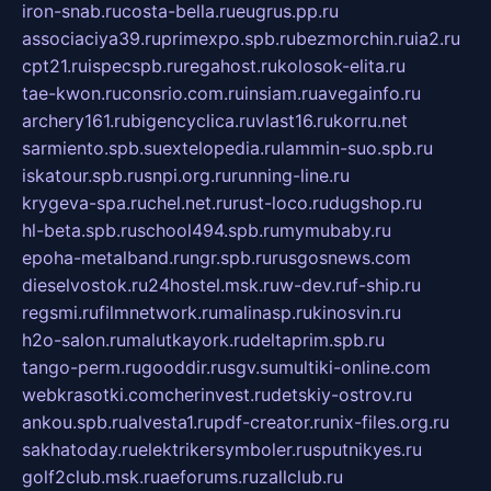
iron-snab.ru
costa-bella.ru
eugrus.pp.ru
associaciya39.ru
primexpo.spb.ru
bezmorchin.ru
ia2.ru
cpt21.ru
ispecspb.ru
regahost.ru
kolosok-elita.ru
tae-kwon.ru
consrio.com.ru
insiam.ru
avegainfo.ru
archery161.ru
bigencyclica.ru
vlast16.ru
korru.net
sarmiento.spb.su
extelopedia.ru
lammin-suo.spb.ru
iskatour.spb.ru
snpi.org.ru
running-line.ru
krygeva-spa.ru
chel.net.ru
rust-loco.ru
dugshop.ru
hl-beta.spb.ru
school494.spb.ru
mymubaby.ru
epoha-metalband.ru
ngr.spb.ru
rusgosnews.com
dieselvostok.ru
24hostel.msk.ru
w-dev.ru
f-ship.ru
regsmi.ru
filmnetwork.ru
malinasp.ru
kinosvin.ru
h2o-salon.ru
malutkayork.ru
deltaprim.spb.ru
tango-perm.ru
gooddir.ru
sgv.su
multiki-online.com
webkrasotki.com
cherinvest.ru
detskiy-ostrov.ru
ankou.spb.ru
alvesta1.ru
pdf-creator.ru
nix-files.org.ru
sakhatoday.ru
elektrikersymboler.ru
sputnikyes.ru
golf2club.msk.ru
aeforums.ru
zallclub.ru