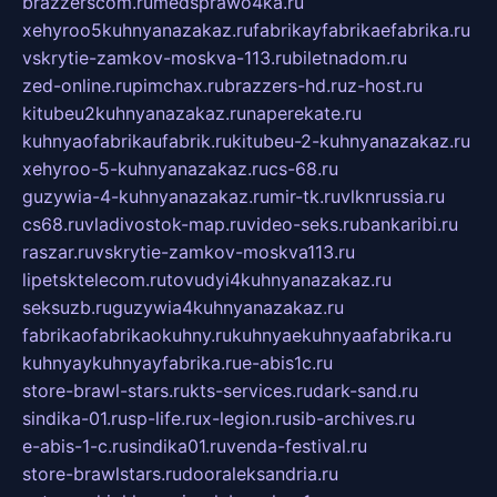
brazzerscom.ru
medsprawo4ka.ru
xehyroo5kuhnyanazakaz.ru
fabrikayfabrikaefabrika.ru
vskrytie-zamkov-moskva-113.ru
biletnadom.ru
zed-online.ru
pimchax.ru
brazzers-hd.ru
z-host.ru
kitubeu2kuhnyanazakaz.ru
naperekate.ru
kuhnyaofabrikaufabrik.ru
kitubeu-2-kuhnyanazakaz.ru
xehyroo-5-kuhnyanazakaz.ru
cs-68.ru
guzywia-4-kuhnyanazakaz.ru
mir-tk.ru
vlknrussia.ru
cs68.ru
vladivostok-map.ru
video-seks.ru
bankaribi.ru
raszar.ru
vskrytie-zamkov-moskva113.ru
lipetsktelecom.ru
tovudyi4kuhnyanazakaz.ru
seksuzb.ru
guzywia4kuhnyanazakaz.ru
fabrikaofabrikaokuhny.ru
kuhnyaekuhnyaafabrika.ru
kuhnyaykuhnyayfabrika.ru
e-abis1c.ru
store-brawl-stars.ru
kts-services.ru
dark-sand.ru
sindika-01.ru
sp-life.ru
x-legion.ru
sib-archives.ru
e-abis-1-c.ru
sindika01.ru
venda-festival.ru
store-brawlstars.ru
dooraleksandria.ru