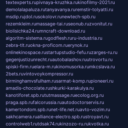
textexperts.ru
pivnaya-kruzhka.ru
kinofilmy-2021.ru
demolalapaluza.ru
tanyavanya.ru
remstir-tolyatti.ru
msdip.ru
jdol.ru
sokolovr.ru
newtech-spb.ru
rezemkleim.ru
massage-tai.ru
seonub.ru
zvonitut.ru
biolisichka24.ru
mncraft-download.ru
algoritm-sistema.ru
godflesh.ru
ru-industria.ru
zebra-tlt.ru
okna-proficom.ru
erynok.ru
onlinekinospace.ru
startupstudio-fefu.ru
zarges-ru.ru
gegenjustizunrecht.ru
autobalashov.ru
utrovortu.ru
spiski-firm.ru
elara-m.ru
kinomusorka.ru
mkcslava.ru
2bets.ru
vintovoykompressor.ru
birminghamvsfulham.ru
sarmat-komp.ru
pioneeri.ru
amadis-chocolate.ru
shkurki-karakulya.ru
kanotiforet.spb.ru
tutmassage.ru
ecolog.org.ru
praga.spb.ru
falcorussia.ru
autodoctorservis.ru
kamertondom.spb.ru
net-life.net.ru
avto-vozim.ru
sakhcamera.ru
alliance-electro.spb.ru
stroyavt.ru
controlweb1.ru
tdsak74.ru
kinzozo-ru.ru
kvotka.ru