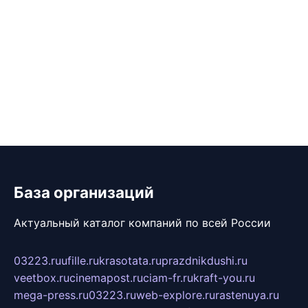
База организаций
Актуальный каталог компаний по всей России
03223.ru
ufille.ru
krasotata.ru
prazdnikdushi.ru
veetbox.ru
cinemapost.ru
ciam-fr.ru
kraft-you.ru
mega-press.ru
03223.ru
web-explore.ru
rastenuya.ru