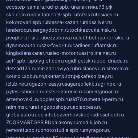
ecostep-samara.ru
d-p.spb.ru
галактика73.рф
sko.com.ru
davitamebel-spb.ru
fotsis.ru
tesiaes.ru
kokoroyari.spb.ru
blesna-kazan.ru
mossilver.ru
lenderoq.ru
sergeydobrin.ru
tochkazvuka.msk.ru
people-of-art.ru
bezzubova.ru
clubtibet.ru
orior-aks.ru
dynamoauto.ru
szk-favorit.ru
carlines.ru
flatnsk.ru
kingbolenskaner.ru
alex-motor.ru
astroline.net.ru
act1.spb.ru
polyglot.com.ru
gidlipetsk.ru
ooo-driada.ru
detsad125.ru
mir-zdoroviya.ru
bruslanovo.ru
siterem.ru
council.spb.ru
лодкипатриот.рф
kafekolizey.ru
iclub.net.ru
gazon-easy.ru
sugarepilekb.ru
grinox.ru
pylesostineco.ru
msts-ozarenie.ru
kameryjooan.ru
artemovskij.ru
dopler.spb.ru
aid70.ru
metall-perm.ru
ndm.msk.ru
ratingzooshop.ru
apiaccess.ru
globalautotrade.info
bezverhovskoe.ru
drsschool.ru
ZOOSMART.SPB.RU
dalakony.ru
medikijob.ru
remontt.spb.ru
photostudia.spb.ru
myragon.ru
terramia.ru
academy62.ru
gardengallereya.ru
rti.com.ru