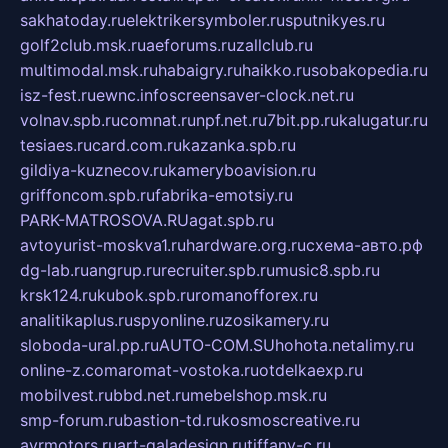
sakhatoday.ru
elektrikersymboler.ru
sputnikyes.ru
golf2club.msk.ru
aeforums.ru
zallclub.ru
multimodal.msk.ru
habaigry.ru
haikko.ru
sobakopedia.ru
isz-fest.ru
ewnc.info
screensaver-clock.net.ru
volnav.spb.ru
comnat.ru
npf.net.ru
7bit.pp.ru
kalugatur.ru
tesiaes.ru
card.com.ru
kazanka.spb.ru
gildiya-kuznecov.ru
kameryboavision.ru
griffoncom.spb.ru
fabrika-emotsiy.ru
PARK-MATROSOVA.RU
agat.spb.ru
avtoyurist-moskva1.ru
hardware.org.ru
схема-авто.рф
dg-lab.ru
angrup.ru
recruiter.spb.ru
music8.spb.ru
krsk124.ru
kubok.spb.ru
romanofforex.ru
analitikaplus.ru
spyonline.ru
zosikamery.ru
sloboda-ural.pp.ru
AUTO-COM.SU
hohota.net
alimy.ru
online-z.com
aromat-vostoka.ru
otdelkaexp.ru
mobilvest.ru
bbd.net.ru
mebelshop.msk.ru
smp-forum.ru
bastion-td.ru
kosmoscreative.ru
avrmotors.ru
art-galadesign.ru
tiffany-c.ru