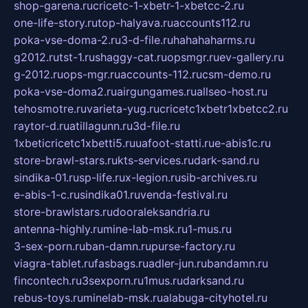
shop-garena.ru
cricetc-1-xbetr-1-xbetcc-2.ru
one-life-story.ru
top-halyava.ru
accounts112.ru
poka-vse-doma-2.ru
3-d-file.ru
hahahaharms.ru
g2012.ru
tst-1.ru
shaggy-cat.ru
opsmgr.ru
ev-gallery.ru
g-2012.ru
ops-mgr.ru
accounts-112.ru
csm-demo.ru
poka-vse-doma2.ru
airgungames.ru
allseo-host.ru
tehosmotre.ru
varieta-yug.ru
cricetc1xbetr1xbetcc2.ru
raytor-d.ru
atillagunn.ru
3d-file.ru
1xbeticricetc1xbetti5.ru
uafoot-statti.ru
e-abis1c.ru
store-brawl-stars.ru
kts-services.ru
dark-sand.ru
sindika-01.ru
sp-life.ru
x-legion.ru
sib-archives.ru
e-abis-1-c.ru
sindika01.ru
venda-festival.ru
store-brawlstars.ru
dooraleksandria.ru
antenna-highly.ru
mine-lab-msk.ru
1-mus.ru
3-sex-porn.ru
ban-damn.ru
purse-factory.ru
viagra-tablet.ru
fasbags.ru
adler-jun.ru
bandamn.ru
fincontech.ru
3sexporn.ru
1mus.ru
darksand.ru
rebus-toys.ru
minelab-msk.ru
alabuga-cityhotel.ru