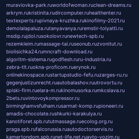
muraviovka-park.ru
worldofwoman.ru
clean-dreams.ru
arkrym.ru
kristinita.ru
dircomputer.ru
healthenter.ru
textexperts.ru
pivnaya-kruzhka.ru
kinofilmy-2021.ru
demolalapaluza.ru
tanyavanya.ru
remstir-tolyatti.ru
msdip.ru
jdol.ru
sokolovr.ru
newtech-spb.ru
rezemkleim.ru
massage-tai.ru
seonub.ru
zvonitut.ru
biolisichka24.ru
mncraft-download.ru
algoritm-sistema.ru
godflesh.ru
ru-industria.ru
zebra-tlt.ru
okna-proficom.ru
erynok.ru
onlinekinospace.ru
startupstudio-fefu.ru
zarges-ru.ru
gegenjustizunrecht.ru
autobalashov.ru
utrovortu.ru
spiski-firm.ru
elara-m.ru
kinomusorka.ru
mkcslava.ru
2bets.ru
vintovoykompressor.ru
birminghamvsfulham.ru
sarmat-komp.ru
pioneeri.ru
amadis-chocolate.ru
shkurki-karakulya.ru
kanotiforet.spb.ru
tutmassage.ru
ecolog.org.ru
praga.spb.ru
falcorussia.ru
autodoctorservis.ru
kamertondom.spb.ru
net-life.net.ru
avto-vozim.ru