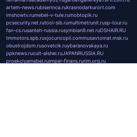
artem-news.ru
biserinca.ru
krasnodarkurort.com
imshowtv.ru
mebel-v-tule.ru
mobtopik.ru
pcsecurity.net.ru
tool-sib.ru
multimetrunit.ru
sp-tour.ru
fan-cs.ru
santeh-russia.ru
symbian9.net.ru
DSHAIR.RU
tmmotors.spb.ru
xjocuricopii.com
musavtomat.msk.ru
obustrojdom.ru
sovetcik.ru
ybaranovskaya.ru
ppknews.ru
cult-alshei.ru
JAPANRUSSIA.RU
proekciyamebel.ru
imper-finans.ru
rim.org.ru
glamourai.ru
brassminus.ru
zabor-pro.ru
ftn.pp.ru
dorogoe58.ru
laimengpacker.ru
kuzova-zapchasti.ru
sageerp.ru
taxodrom.ru
dsrazvitie.ru
hardcity.net.ru
ratinghomegames.ru
topservice25.ru
gubernyan.ru
gtglasslined.ru
ii4.ru
tssport.spb.ru
andorra24.com
blackwallstreet.ru
oboimos.ru
optim-doors.com.ru
ikuch.ru
nycr.org.ru
npa21.ru
vremya-ch.spb.ru
desert000.ru
ivtorgi.ru
ifiori.ru
catalog-statei.ru
dcv.org.ru
spetsmaster174.ru
ipkameryhiseeu.ru