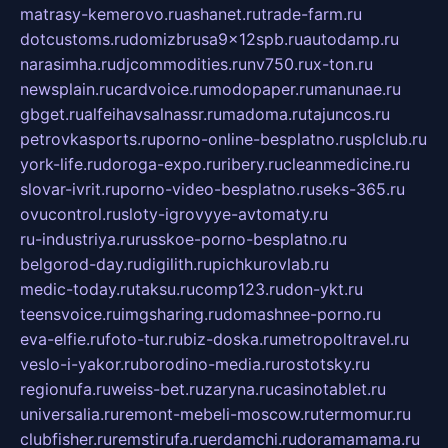
matrasy-kemerovo.ru
ashanet.ru
trade-farm.ru
dotcustoms.ru
domizbrusa9x12spb.ru
autodamp.ru
narasimha.ru
djcommodities.ru
nv750.ru
x-ton.ru
newsplain.ru
cardvoice.ru
modopaper.ru
manunae.ru
gbget.ru
alfeihavsalnassr.ru
madoma.ru
tajuncos.ru
petrovkasports.ru
porno-online-besplatno.ru
splclub.ru
york-life.ru
doroga-expo.ru
ribery.ru
cleanmedicine.ru
slovar-ivrit.ru
porno-video-besplatno.ru
seks-365.ru
ovucontrol.ru
sloty-igrovyye-avtomaty.ru
ru-industriya.ru
russkoe-porno-besplatno.ru
belgorod-day.ru
digilith.ru
pichkurovlab.ru
medic-today.ru
taksu.ru
comp123.ru
don-ykt.ru
teensvoice.ru
imgsharing.ru
domashnee-porno.ru
eva-elfie.ru
foto-tur.ru
biz-doska.ru
metropoltravel.ru
veslo-i-yakor.ru
borodino-media.ru
rostotsky.ru
regionufa.ru
weiss-bet.ru
zaryna.ru
casinotablet.ru
universalia.ru
remont-mebeli-moscow.ru
termomur.ru
clubfisher.ru
remstirufa.ru
erdamchi.ru
doramamama.ru