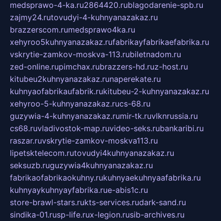
medsprawo-4-ka.ru
2864420.ru
blagodarenie-spb.ru
zajmy24.ru
tovudyi-4-kuhnyanazakaz.ru
brazzerscom.ru
medsprawo4ka.ru
xehyroo5kuhnyanazakaz.ru
fabrikayfabrikaefabrika.ru
vskrytie-zamkov-moskva-113.ru
biletnadom.ru
zed-online.ru
pimchax.ru
brazzers-hd.ru
z-host.ru
kitubeu2kuhnyanazakaz.ru
naperekate.ru
kuhnyaofabrikaufabrik.ru
kitubeu-2-kuhnyanazakaz.ru
xehyroo-5-kuhnyanazakaz.ru
cs-68.ru
guzywia-4-kuhnyanazakaz.ru
mir-tk.ru
vlknrussia.ru
cs68.ru
vladivostok-map.ru
video-seks.ru
bankaribi.ru
raszar.ru
vskrytie-zamkov-moskva113.ru
lipetsktelecom.ru
tovudyi4kuhnyanazakaz.ru
seksuzb.ru
guzywia4kuhnyanazakaz.ru
fabrikaofabrikaokuhny.ru
kuhnyaekuhnyaafabrika.ru
kuhnyaykuhnyayfabrika.ru
e-abis1c.ru
store-brawl-stars.ru
kts-services.ru
dark-sand.ru
sindika-01.ru
sp-life.ru
x-legion.ru
sib-archives.ru