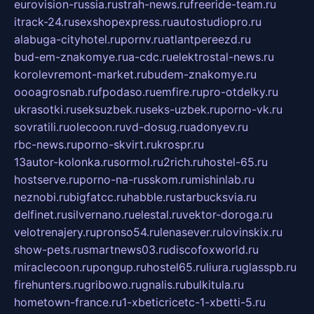
eurovision-russia.ru
strah-news.ru
freeride-team.ru
itrack-24.ru
sexshopexpress.ru
autostudiopro.ru
alabuga-cityhotel.ru
pornv.ru
atlantpereezd.ru
bud-em-znakomye.ru
a-cdc.ru
elektrostal-news.ru
korolevremont-market.ru
budem-znakomye.ru
oooagrosnab.ru
fpodaso.ru
emfire.ru
pro-otdelky.ru
ukrasotki.ru
seksuzbek.ru
seks-uzbek.ru
porno-vk.ru
sovratili.ru
olecoon.ru
vd-dosug.ru
adonyev.ru
rbc-news.ru
porno-skvirt.ru
krospr.ru
13autor-kolonka.ru
sormol.ru
2rich.ru
hostel-65.ru
hostserve.ru
porno-na-russkom.ru
mishinlab.ru
neznobi.ru
bigfatcc.ru
habble.ru
starbucksvia.ru
delfinet.ru
silvernano.ru
elestal.ru
vektor-doroga.ru
velotrenajery.ru
pronso54.ru
lenasever.ru
lovinskix.ru
show-pets.ru
smartnews03.ru
discofoxworld.ru
miraclecoon.ru
pongup.ru
hostel65.ru
liura.ru
glasspb.ru
firehunters.ru
gribowo.ru
gnalis.ru
bulkitula.ru
hometown-france.ru
1-xbeticricetc-1-xbetti-5.ru