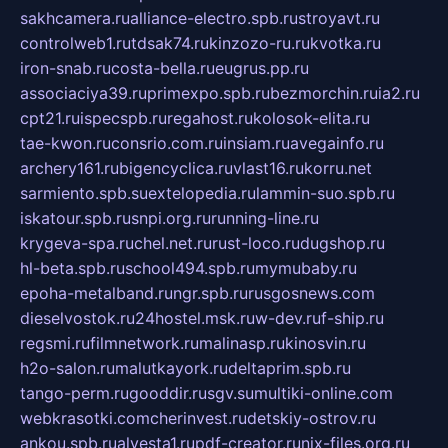
sakhcamera.ru
alliance-electro.spb.ru
stroyavt.ru
controlweb1.ru
tdsak74.ru
kinzozo-ru.ru
kvotka.ru
iron-snab.ru
costa-bella.ru
eugrus.pp.ru
associaciya39.ru
primexpo.spb.ru
bezmorchin.ru
ia2.ru
cpt21.ru
ispecspb.ru
regahost.ru
kolosok-elita.ru
tae-kwon.ru
consrio.com.ru
insiam.ru
avegainfo.ru
archery161.ru
bigencyclica.ru
vlast16.ru
korru.net
sarmiento.spb.su
extelopedia.ru
lammin-suo.spb.ru
iskatour.spb.ru
snpi.org.ru
running-line.ru
krygeva-spa.ru
chel.net.ru
rust-loco.ru
dugshop.ru
hl-beta.spb.ru
school494.spb.ru
mymubaby.ru
epoha-metalband.ru
ngr.spb.ru
rusgosnews.com
dieselvostok.ru
24hostel.msk.ru
w-dev.ru
f-ship.ru
regsmi.ru
filmnetwork.ru
malinasp.ru
kinosvin.ru
h2o-salon.ru
malutkayork.ru
deltaprim.spb.ru
tango-perm.ru
gooddir.ru
sgv.su
multiki-online.com
webkrasotki.com
cherinvest.ru
detskiy-ostrov.ru
ankou.spb.ru
alvesta1.ru
pdf-creator.ru
nix-files.org.ru