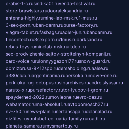
e-abis-1-c.ru
sindika01.ru
venda-festival.ru
store-brawlstars.ru
dooraleksandria.ru
antenna-highly.ru
mine-lab-msk.ru
1-mus.ru
3-sex-porn.ru
ban-damn.ru
purse-factory.ru
viagra-tablet.ru
fasbags.ru
adler-jun.ru
bandamn.ru
fincontech.ru
3sexporn.ru
1mus.ru
darksand.ru
rebus-toys.ru
minelab-msk.ru
rtdco.ru
seo-prodvizhenie-sajtov-stroitelnyh-kompanij.ru
card-voice.ru
rulonnyygazon177.ru
snow-guard.ru
domizbrusa-9x12spb.ru
demaholding.ru
aalse.ru
a380club.ru
argentinamia.ru
perkoka.ru
movie-one.ru
perk-oka.ru
g-octopus.ru
sibarchives.ru
andreislyusar.ru
naruto-x.ru
pursefactory.ru
tor-lyubov-i-grom.ru
spayderhed-2022.ru
movieone.ru
evro-dez.ru
webamator.ru
ma-absolut1.ru
avtopomosch27.ru
nv-750.ru
news-plain.ru
nertansaga.ru
delanalad.ru
dizfiles.ru
youtubefree.ru
aria-family.ru
roadli.ru
planeta-samara.ru
mysmartbuy.ru