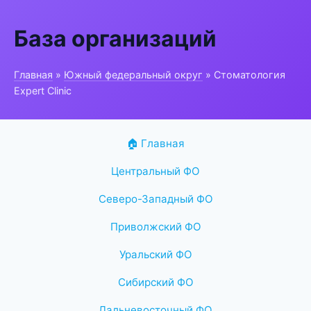
База организаций
Главная
»
Южный федеральный округ
» Стоматология
Expert Clinic
🏠 Главная
Центральный ФО
Северо-Западный ФО
Приволжский ФО
Уральский ФО
Сибирский ФО
Дальневосточный ФО