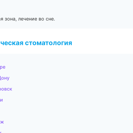
я зона, лечение во сне.
ческая стоматология
уре
Дону
ровск
ти
еж
к