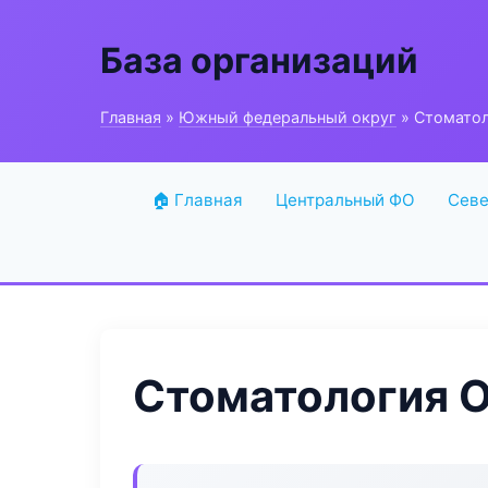
База организаций
Главная
»
Южный федеральный округ
» Стоматол
🏠 Главная
Центральный ФО
Севе
Стоматология O