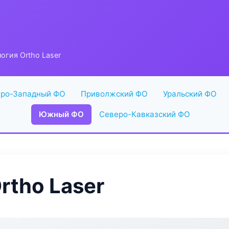
огия Ortho Laser
ро-Западный ФО
Приволжский ФО
Уральский ФО
Южный ФО
Северо-Кавказский ФО
rtho Laser