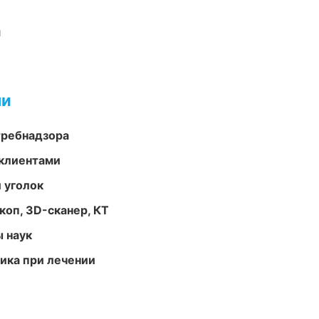
и
ми
требнадзора
 клиентами
 уголок
оп, 3D-сканер, КТ
ы наук
тика при лечении