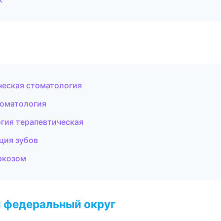
ческая стоматология
томатология
огия терапевтическая
ция зубов
аркозом
 федеральный округ