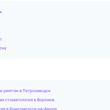
ь
р
ону
и рентген в Петрозаводск
кая стоматология в Воронеж
гия в Комсомольск-на-Амуре