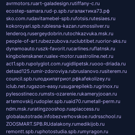
avrmotors.ru
art-galadesign.ru
tiffany-c.ru
ecostep-samara.ru
d-p.spb.ru
галактика73.рф
sko.com.ru
davitamebel-spb.ru
fotsis.ru
tesiaes.ru
kokoroyari.spb.ru
blesna-kazan.ru
mossilver.ru
lenderoq.ru
sergeydobrin.ru
tochkazvuka.msk.ru
people-of-art.ru
bezzubova.ru
clubtibet.ru
orior-aks.ru
dynamoauto.ru
szk-favorit.ru
carlines.ru
flatnsk.ru
kingbolenskaner.ru
alex-motor.ru
astroline.net.ru
act1.spb.ru
polyglot.com.ru
gidlipetsk.ru
ooo-driada.ru
detsad125.ru
mir-zdoroviya.ru
bruslanovo.ru
siterem.ru
council.spb.ru
лодкипатриот.рф
kafekolizey.ru
iclub.net.ru
gazon-easy.ru
sugarepilekb.ru
grinox.ru
pylesostineco.ru
msts-ozarenie.ru
kameryjooan.ru
artemovskij.ru
dopler.spb.ru
aid70.ru
metall-perm.ru
ndm.msk.ru
ratingzooshop.ru
apiaccess.ru
globalautotrade.info
bezverhovskoe.ru
drsschool.ru
ZOOSMART.SPB.RU
dalakony.ru
medikijob.ru
remontt.spb.ru
photostudia.spb.ru
myragon.ru