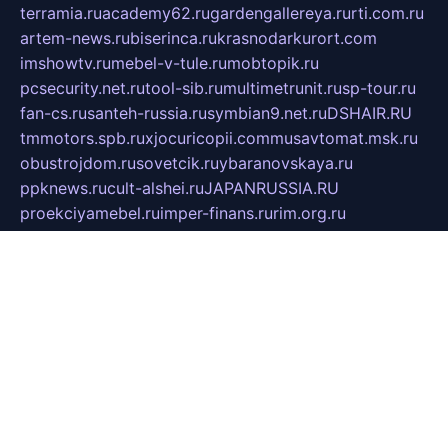
terramia.ru
academy62.ru
gardengallereya.ru
rti.com.ru
artem-news.ru
biserinca.ru
krasnodarkurort.com
imshowtv.ru
mebel-v-tule.ru
mobtopik.ru
pcsecurity.net.ru
tool-sib.ru
multimetrunit.ru
sp-tour.ru
fan-cs.ru
santeh-russia.ru
symbian9.net.ru
DSHAIR.RU
tmmotors.spb.ru
xjocuricopii.com
musavtomat.msk.ru
obustrojdom.ru
sovetcik.ru
ybaranovskaya.ru
ppknews.ru
cult-alshei.ru
JAPANRUSSIA.RU
proekciyamebel.ru
imper-finans.ru
rim.org.ru
glamourai.ru
brassminus.ru
zabor-pro.ru
ftn.pp.ru
dorogoe58.ru
laimengpacker.ru
kuzova-zapchasti.ru
sageerp.ru
taxodrom.ru
dsrazvitie.ru
hardcity.net.ru
ratinghomegames.ru
topservice25.ru
gubernyan.ru
gtglasslined.ru
ii4.ru
tssport.spb.ru
andorra24.com
blackwallstreet.ru
oboimos.ru
optim-doors.com.ru
ikuch.ru
nycr.org.ru
npa21.ru
vremya-ch.spb.ru
desert000.ru
ivtorgi.ru
ifiori.ru
catalog-statei.ru
dcv.org.ru
spetsmaster174.ru
ipkameryhiseeu.ru