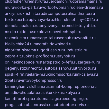
clubfisher.ru
remstirufa.ru
erdamchi.ru
doramamama.ru
muraviovka-park.ru
worldofwoman.ru
clean-dreams.ru
arkrym.ru
kristinita.ru
dircomputer.ru
healthenter.ru
textexperts.ru
pivnaya-kruzhka.ru
kinofilmy-2021.ru
demolalapaluza.ru
tanyavanya.ru
remstir-tolyatti.ru
msdip.ru
jdol.ru
sokolovr.ru
newtech-spb.ru
rezemkleim.ru
massage-tai.ru
seonub.ru
zvonitut.ru
biolisichka24.ru
mncraft-download.ru
algoritm-sistema.ru
godflesh.ru
ru-industria.ru
zebra-tlt.ru
okna-proficom.ru
erynok.ru
onlinekinospace.ru
startupstudio-fefu.ru
zarges-ru.ru
gegenjustizunrecht.ru
autobalashov.ru
utrovortu.ru
spiski-firm.ru
elara-m.ru
kinomusorka.ru
mkcslava.ru
2bets.ru
vintovoykompressor.ru
birminghamvsfulham.ru
sarmat-komp.ru
pioneeri.ru
amadis-chocolate.ru
shkurki-karakulya.ru
kanotiforet.spb.ru
tutmassage.ru
ecolog.org.ru
praga.spb.ru
falcorussia.ru
autodoctorservis.ru