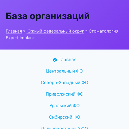
База организаций
Главная
»
Южный федеральный округ
» Стоматология
Expert Implant
🏠 Главная
Центральный ФО
Северо-Западный ФО
Приволжский ФО
Уральский ФО
Сибирский ФО
Дальневосточный ФО