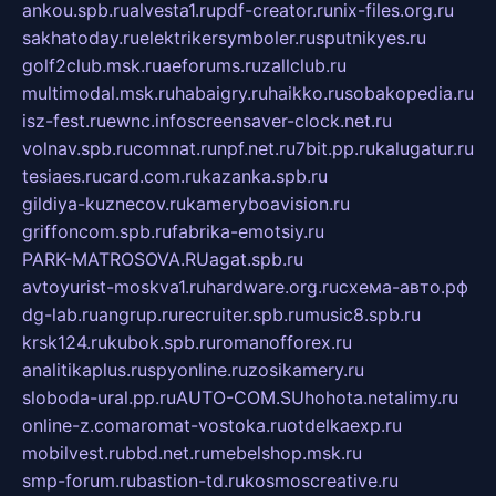
ankou.spb.ru
alvesta1.ru
pdf-creator.ru
nix-files.org.ru
sakhatoday.ru
elektrikersymboler.ru
sputnikyes.ru
golf2club.msk.ru
aeforums.ru
zallclub.ru
multimodal.msk.ru
habaigry.ru
haikko.ru
sobakopedia.ru
isz-fest.ru
ewnc.info
screensaver-clock.net.ru
volnav.spb.ru
comnat.ru
npf.net.ru
7bit.pp.ru
kalugatur.ru
tesiaes.ru
card.com.ru
kazanka.spb.ru
gildiya-kuznecov.ru
kameryboavision.ru
griffoncom.spb.ru
fabrika-emotsiy.ru
PARK-MATROSOVA.RU
agat.spb.ru
avtoyurist-moskva1.ru
hardware.org.ru
схема-авто.рф
dg-lab.ru
angrup.ru
recruiter.spb.ru
music8.spb.ru
krsk124.ru
kubok.spb.ru
romanofforex.ru
analitikaplus.ru
spyonline.ru
zosikamery.ru
sloboda-ural.pp.ru
AUTO-COM.SU
hohota.net
alimy.ru
online-z.com
aromat-vostoka.ru
otdelkaexp.ru
mobilvest.ru
bbd.net.ru
mebelshop.msk.ru
smp-forum.ru
bastion-td.ru
kosmoscreative.ru