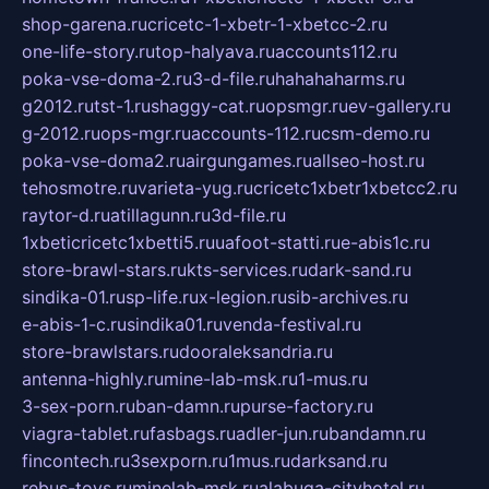
shop-garena.ru
cricetc-1-xbetr-1-xbetcc-2.ru
one-life-story.ru
top-halyava.ru
accounts112.ru
poka-vse-doma-2.ru
3-d-file.ru
hahahaharms.ru
g2012.ru
tst-1.ru
shaggy-cat.ru
opsmgr.ru
ev-gallery.ru
g-2012.ru
ops-mgr.ru
accounts-112.ru
csm-demo.ru
poka-vse-doma2.ru
airgungames.ru
allseo-host.ru
tehosmotre.ru
varieta-yug.ru
cricetc1xbetr1xbetcc2.ru
raytor-d.ru
atillagunn.ru
3d-file.ru
1xbeticricetc1xbetti5.ru
uafoot-statti.ru
e-abis1c.ru
store-brawl-stars.ru
kts-services.ru
dark-sand.ru
sindika-01.ru
sp-life.ru
x-legion.ru
sib-archives.ru
e-abis-1-c.ru
sindika01.ru
venda-festival.ru
store-brawlstars.ru
dooraleksandria.ru
antenna-highly.ru
mine-lab-msk.ru
1-mus.ru
3-sex-porn.ru
ban-damn.ru
purse-factory.ru
viagra-tablet.ru
fasbags.ru
adler-jun.ru
bandamn.ru
fincontech.ru
3sexporn.ru
1mus.ru
darksand.ru
rebus-toys.ru
minelab-msk.ru
alabuga-cityhotel.ru