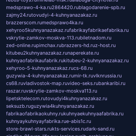
medsprawo-4-ka.ru
2864420.ru
blagodarenie-spb.ru
zajmy24.ru
tovudyi-4-kuhnyanazakaz.ru
brazzerscom.ru
medsprawo4ka.ru
xehyroo5kuhnyanazakaz.ru
fabrikayfabrikaefabrika.ru
vskrytie-zamkov-moskva-113.ru
biletnadom.ru
zed-online.ru
pimchax.ru
brazzers-hd.ru
z-host.ru
kitubeu2kuhnyanazakaz.ru
naperekate.ru
kuhnyaofabrikaufabrik.ru
kitubeu-2-kuhnyanazakaz.ru
xehyroo-5-kuhnyanazakaz.ru
cs-68.ru
guzywia-4-kuhnyanazakaz.ru
mir-tk.ru
vlknrussia.ru
cs68.ru
vladivostok-map.ru
video-seks.ru
bankaribi.ru
raszar.ru
vskrytie-zamkov-moskva113.ru
lipetsktelecom.ru
tovudyi4kuhnyanazakaz.ru
seksuzb.ru
guzywia4kuhnyanazakaz.ru
fabrikaofabrikaokuhny.ru
kuhnyaekuhnyaafabrika.ru
kuhnyaykuhnyayfabrika.ru
e-abis1c.ru
store-brawl-stars.ru
kts-services.ru
dark-sand.ru