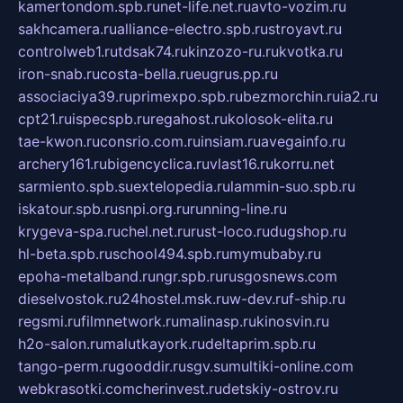
kamertondom.spb.ru
net-life.net.ru
avto-vozim.ru
sakhcamera.ru
alliance-electro.spb.ru
stroyavt.ru
controlweb1.ru
tdsak74.ru
kinzozo-ru.ru
kvotka.ru
iron-snab.ru
costa-bella.ru
eugrus.pp.ru
associaciya39.ru
primexpo.spb.ru
bezmorchin.ru
ia2.ru
cpt21.ru
ispecspb.ru
regahost.ru
kolosok-elita.ru
tae-kwon.ru
consrio.com.ru
insiam.ru
avegainfo.ru
archery161.ru
bigencyclica.ru
vlast16.ru
korru.net
sarmiento.spb.su
extelopedia.ru
lammin-suo.spb.ru
iskatour.spb.ru
snpi.org.ru
running-line.ru
krygeva-spa.ru
chel.net.ru
rust-loco.ru
dugshop.ru
hl-beta.spb.ru
school494.spb.ru
mymubaby.ru
epoha-metalband.ru
ngr.spb.ru
rusgosnews.com
dieselvostok.ru
24hostel.msk.ru
w-dev.ru
f-ship.ru
regsmi.ru
filmnetwork.ru
malinasp.ru
kinosvin.ru
h2o-salon.ru
malutkayork.ru
deltaprim.spb.ru
tango-perm.ru
gooddir.ru
sgv.su
multiki-online.com
webkrasotki.com
cherinvest.ru
detskiy-ostrov.ru