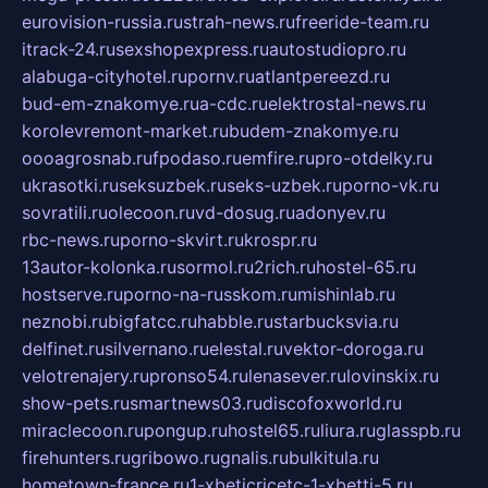
eurovision-russia.ru
strah-news.ru
freeride-team.ru
itrack-24.ru
sexshopexpress.ru
autostudiopro.ru
alabuga-cityhotel.ru
pornv.ru
atlantpereezd.ru
bud-em-znakomye.ru
a-cdc.ru
elektrostal-news.ru
korolevremont-market.ru
budem-znakomye.ru
oooagrosnab.ru
fpodaso.ru
emfire.ru
pro-otdelky.ru
ukrasotki.ru
seksuzbek.ru
seks-uzbek.ru
porno-vk.ru
sovratili.ru
olecoon.ru
vd-dosug.ru
adonyev.ru
rbc-news.ru
porno-skvirt.ru
krospr.ru
13autor-kolonka.ru
sormol.ru
2rich.ru
hostel-65.ru
hostserve.ru
porno-na-russkom.ru
mishinlab.ru
neznobi.ru
bigfatcc.ru
habble.ru
starbucksvia.ru
delfinet.ru
silvernano.ru
elestal.ru
vektor-doroga.ru
velotrenajery.ru
pronso54.ru
lenasever.ru
lovinskix.ru
show-pets.ru
smartnews03.ru
discofoxworld.ru
miraclecoon.ru
pongup.ru
hostel65.ru
liura.ru
glasspb.ru
firehunters.ru
gribowo.ru
gnalis.ru
bulkitula.ru
hometown-france.ru
1-xbeticricetc-1-xbetti-5.ru