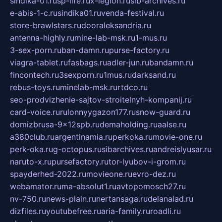
sindika-01.ru
sp-life.ru
x-legion.ru
sib-archives.ru
e-abis-1-c.ru
sindika01.ru
venda-festival.ru
store-brawlstars.ru
dooraleksandria.ru
antenna-highly.ru
mine-lab-msk.ru
1-mus.ru
3-sex-porn.ru
ban-damn.ru
purse-factory.ru
viagra-tablet.ru
fasbags.ru
adler-jun.ru
bandamn.ru
fincontech.ru
3sexporn.ru
1mus.ru
darksand.ru
rebus-toys.ru
minelab-msk.ru
rtdco.ru
seo-prodvizhenie-sajtov-stroitelnyh-kompanij.ru
card-voice.ru
rulonnyygazon177.ru
snow-guard.ru
domizbrusa-9x12spb.ru
demaholding.ru
aalse.ru
a380club.ru
argentinamia.ru
perkoka.ru
movie-one.ru
perk-oka.ru
g-octopus.ru
sibarchives.ru
andreislyusar.ru
naruto-x.ru
pursefactory.ru
tor-lyubov-i-grom.ru
spayderhed-2022.ru
movieone.ru
evro-dez.ru
webamator.ru
ma-absolut1.ru
avtopomosch27.ru
nv-750.ru
news-plain.ru
nertansaga.ru
delanalad.ru
dizfiles.ru
youtubefree.ru
aria-family.ru
roadli.ru