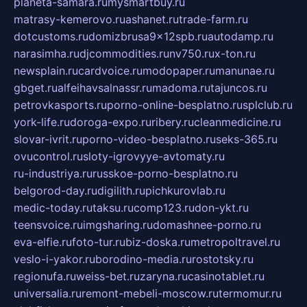
planeta-samara.ru
mysmartbuy.ru
matrasy-kemerovo.ru
ashanet.ru
trade-farm.ru
dotcustoms.ru
domizbrusa9x12spb.ru
autodamp.ru
narasimha.ru
djcommodities.ru
nv750.ru
x-ton.ru
newsplain.ru
cardvoice.ru
modopaper.ru
manunae.ru
gbget.ru
alfeihavsalnassr.ru
madoma.ru
tajuncos.ru
petrovkasports.ru
porno-online-besplatno.ru
splclub.ru
york-life.ru
doroga-expo.ru
ribery.ru
cleanmedicine.ru
slovar-ivrit.ru
porno-video-besplatno.ru
seks-365.ru
ovucontrol.ru
sloty-igrovyye-avtomaty.ru
ru-industriya.ru
russkoe-porno-besplatno.ru
belgorod-day.ru
digilith.ru
pichkurovlab.ru
medic-today.ru
taksu.ru
comp123.ru
don-ykt.ru
teensvoice.ru
imgsharing.ru
domashnee-porno.ru
eva-elfie.ru
foto-tur.ru
biz-doska.ru
metropoltravel.ru
veslo-i-yakor.ru
borodino-media.ru
rostotsky.ru
regionufa.ru
weiss-bet.ru
zaryna.ru
casinotablet.ru
universalia.ru
remont-mebeli-moscow.ru
termomur.ru