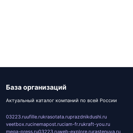
База организаций
Актуальный каталог компаний по всей России
03223.ru
ufille.ru
krasotata.ru
prazdnikdushi.ru
veetbox.ru
cinemapost.ru
ciam-fr.ru
kraft-you.ru
mega-press.ru
03223.ru
web-explore.ru
rastenuya.ru