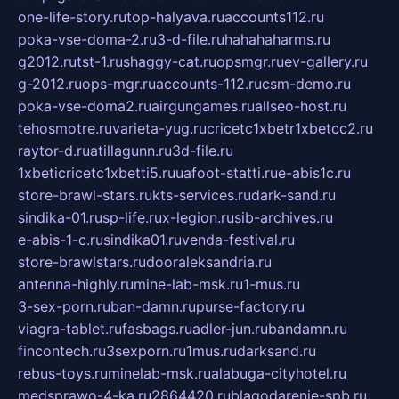
one-life-story.ru
top-halyava.ru
accounts112.ru
poka-vse-doma-2.ru
3-d-file.ru
hahahaharms.ru
g2012.ru
tst-1.ru
shaggy-cat.ru
opsmgr.ru
ev-gallery.ru
g-2012.ru
ops-mgr.ru
accounts-112.ru
csm-demo.ru
poka-vse-doma2.ru
airgungames.ru
allseo-host.ru
tehosmotre.ru
varieta-yug.ru
cricetc1xbetr1xbetcc2.ru
raytor-d.ru
atillagunn.ru
3d-file.ru
1xbeticricetc1xbetti5.ru
uafoot-statti.ru
e-abis1c.ru
store-brawl-stars.ru
kts-services.ru
dark-sand.ru
sindika-01.ru
sp-life.ru
x-legion.ru
sib-archives.ru
e-abis-1-c.ru
sindika01.ru
venda-festival.ru
store-brawlstars.ru
dooraleksandria.ru
antenna-highly.ru
mine-lab-msk.ru
1-mus.ru
3-sex-porn.ru
ban-damn.ru
purse-factory.ru
viagra-tablet.ru
fasbags.ru
adler-jun.ru
bandamn.ru
fincontech.ru
3sexporn.ru
1mus.ru
darksand.ru
rebus-toys.ru
minelab-msk.ru
alabuga-cityhotel.ru
medsprawo-4-ka.ru
2864420.ru
blagodarenie-spb.ru