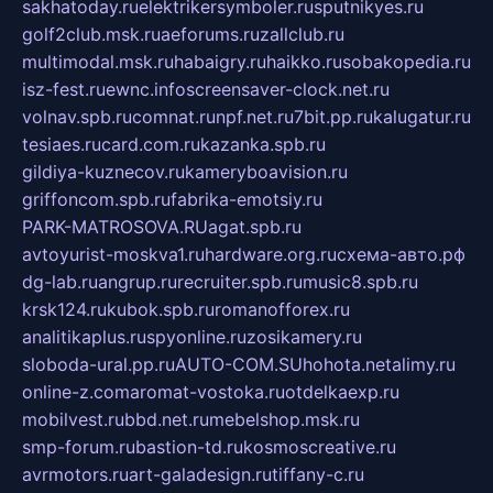
sakhatoday.ru
elektrikersymboler.ru
sputnikyes.ru
golf2club.msk.ru
aeforums.ru
zallclub.ru
multimodal.msk.ru
habaigry.ru
haikko.ru
sobakopedia.ru
isz-fest.ru
ewnc.info
screensaver-clock.net.ru
volnav.spb.ru
comnat.ru
npf.net.ru
7bit.pp.ru
kalugatur.ru
tesiaes.ru
card.com.ru
kazanka.spb.ru
gildiya-kuznecov.ru
kameryboavision.ru
griffoncom.spb.ru
fabrika-emotsiy.ru
PARK-MATROSOVA.RU
agat.spb.ru
avtoyurist-moskva1.ru
hardware.org.ru
схема-авто.рф
dg-lab.ru
angrup.ru
recruiter.spb.ru
music8.spb.ru
krsk124.ru
kubok.spb.ru
romanofforex.ru
analitikaplus.ru
spyonline.ru
zosikamery.ru
sloboda-ural.pp.ru
AUTO-COM.SU
hohota.net
alimy.ru
online-z.com
aromat-vostoka.ru
otdelkaexp.ru
mobilvest.ru
bbd.net.ru
mebelshop.msk.ru
smp-forum.ru
bastion-td.ru
kosmoscreative.ru
avrmotors.ru
art-galadesign.ru
tiffany-c.ru