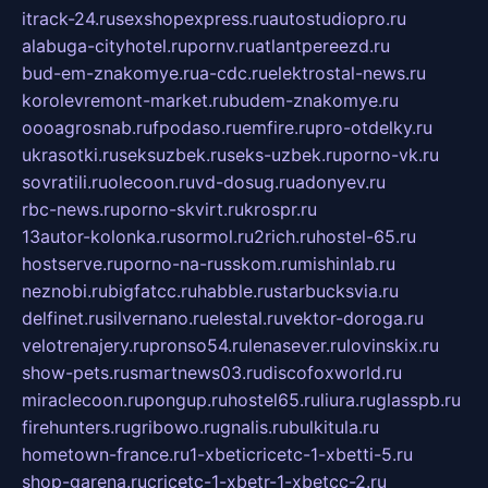
itrack-24.ru
sexshopexpress.ru
autostudiopro.ru
alabuga-cityhotel.ru
pornv.ru
atlantpereezd.ru
bud-em-znakomye.ru
a-cdc.ru
elektrostal-news.ru
korolevremont-market.ru
budem-znakomye.ru
oooagrosnab.ru
fpodaso.ru
emfire.ru
pro-otdelky.ru
ukrasotki.ru
seksuzbek.ru
seks-uzbek.ru
porno-vk.ru
sovratili.ru
olecoon.ru
vd-dosug.ru
adonyev.ru
rbc-news.ru
porno-skvirt.ru
krospr.ru
13autor-kolonka.ru
sormol.ru
2rich.ru
hostel-65.ru
hostserve.ru
porno-na-russkom.ru
mishinlab.ru
neznobi.ru
bigfatcc.ru
habble.ru
starbucksvia.ru
delfinet.ru
silvernano.ru
elestal.ru
vektor-doroga.ru
velotrenajery.ru
pronso54.ru
lenasever.ru
lovinskix.ru
show-pets.ru
smartnews03.ru
discofoxworld.ru
miraclecoon.ru
pongup.ru
hostel65.ru
liura.ru
glasspb.ru
firehunters.ru
gribowo.ru
gnalis.ru
bulkitula.ru
hometown-france.ru
1-xbeticricetc-1-xbetti-5.ru
shop-garena.ru
cricetc-1-xbetr-1-xbetcc-2.ru