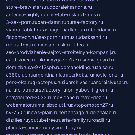
store-brawlstars.ru
dooraleksandria.ru
antenna-highly.ru
mine-lab-msk.ru
1-mus.ru
3-sex-porn.ru
ban-damn.ru
purse-factory.ru
viagra-tablet.ru
fasbags.ru
adler-jun.ru
bandamn.ru
fincontech.ru
3sexporn.ru
1mus.ru
darksand.ru
rebus-toys.ru
minelab-msk.ru
rtdco.ru
seo-prodvizhenie-sajtov-stroitelnyh-kompanij.ru
card-voice.ru
rulonnyygazon177.ru
snow-guard.ru
domizbrusa-9x12spb.ru
demaholding.ru
aalse.ru
a380club.ru
argentinamia.ru
perkoka.ru
movie-one.ru
perk-oka.ru
g-octopus.ru
sibarchives.ru
andreislyusar.ru
naruto-x.ru
pursefactory.ru
tor-lyubov-i-grom.ru
spayderhed-2022.ru
movieone.ru
evro-dez.ru
webamator.ru
ma-absolut1.ru
avtopomosch27.ru
nv-750.ru
news-plain.ru
nertansaga.ru
delanalad.ru
dizfiles.ru
youtubefree.ru
aria-family.ru
roadli.ru
planeta-samara.ru
mysmartbuy.ru
matrasy-kemerovo.ru
ashanet.ru
trade-farm.ru