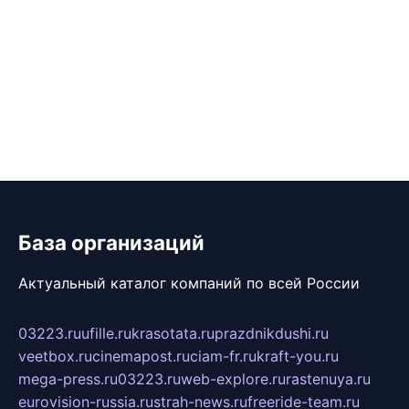
База организаций
Актуальный каталог компаний по всей России
03223.ru
ufille.ru
krasotata.ru
prazdnikdushi.ru
veetbox.ru
cinemapost.ru
ciam-fr.ru
kraft-you.ru
mega-press.ru
03223.ru
web-explore.ru
rastenuya.ru
eurovision-russia.ru
strah-news.ru
freeride-team.ru