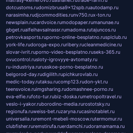
dotcustoms.ru
domizbrusa9x12spb.ru
autodamp.ru
narasimha.ru
djcommodities.ru
nv750.ru
x-ton.ru
newsplain.ru
cardvoice.ru
modopaper.ru
manunae.ru
gbget.ru
alfeihavsalnassr.ru
madoma.ru
tajuncos.ru
petrovkasports.ru
porno-online-besplatno.ru
splclub.ru
york-life.ru
doroga-expo.ru
ribery.ru
cleanmedicine.ru
slovar-ivrit.ru
porno-video-besplatno.ru
seks-365.ru
ovucontrol.ru
sloty-igrovyye-avtomaty.ru
ru-industriya.ru
russkoe-porno-besplatno.ru
belgorod-day.ru
digilith.ru
pichkurovlab.ru
medic-today.ru
taksu.ru
comp123.ru
don-ykt.ru
teensvoice.ru
imgsharing.ru
domashnee-porno.ru
eva-elfie.ru
foto-tur.ru
biz-doska.ru
metropoltravel.ru
veslo-i-yakor.ru
borodino-media.ru
rostotsky.ru
regionufa.ru
weiss-bet.ru
zaryna.ru
casinotablet.ru
universalia.ru
remont-mebeli-moscow.ru
termomur.ru
clubfisher.ru
remstirufa.ru
erdamchi.ru
doramamama.ru