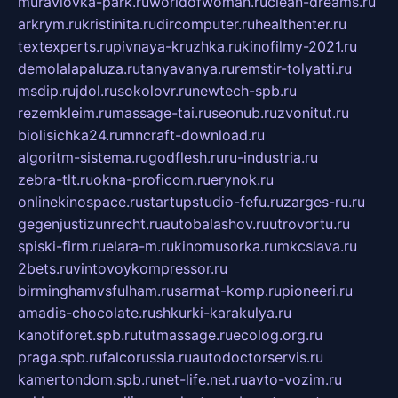
muraviovka-park.ru
worldofwoman.ru
clean-dreams.ru
arkrym.ru
kristinita.ru
dircomputer.ru
healthenter.ru
textexperts.ru
pivnaya-kruzhka.ru
kinofilmy-2021.ru
demolalapaluza.ru
tanyavanya.ru
remstir-tolyatti.ru
msdip.ru
jdol.ru
sokolovr.ru
newtech-spb.ru
rezemkleim.ru
massage-tai.ru
seonub.ru
zvonitut.ru
biolisichka24.ru
mncraft-download.ru
algoritm-sistema.ru
godflesh.ru
ru-industria.ru
zebra-tlt.ru
okna-proficom.ru
erynok.ru
onlinekinospace.ru
startupstudio-fefu.ru
zarges-ru.ru
gegenjustizunrecht.ru
autobalashov.ru
utrovortu.ru
spiski-firm.ru
elara-m.ru
kinomusorka.ru
mkcslava.ru
2bets.ru
vintovoykompressor.ru
birminghamvsfulham.ru
sarmat-komp.ru
pioneeri.ru
amadis-chocolate.ru
shkurki-karakulya.ru
kanotiforet.spb.ru
tutmassage.ru
ecolog.org.ru
praga.spb.ru
falcorussia.ru
autodoctorservis.ru
kamertondom.spb.ru
net-life.net.ru
avto-vozim.ru