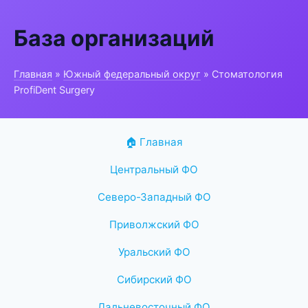
База организаций
Главная
»
Южный федеральный округ
» Стоматология
ProfiDent Surgery
🏠 Главная
Центральный ФО
Северо-Западный ФО
Приволжский ФО
Уральский ФО
Сибирский ФО
Дальневосточный ФО