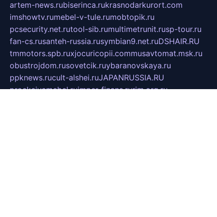
artem-news.ru
biserinca.ru
krasnodarkurort.com
imshowtv.ru
mebel-v-tule.ru
mobtopik.ru
pcsecurity.net.ru
tool-sib.ru
multimetrunit.ru
sp-tour.ru
fan-cs.ru
santeh-russia.ru
symbian9.net.ru
DSHAIR.RU
tmmotors.spb.ru
xjocuricopii.com
musavtomat.msk.ru
obustrojdom.ru
sovetcik.ru
ybaranovskaya.ru
ppknews.ru
cult-alshei.ru
JAPANRUSSIA.RU
proekciyamebel.ru
imper-finans.ru
rim.org.ru
glamourai.ru
brassminus.ru
zabor-pro.ru
ftn.pp.ru
dorogoe58.ru
laimengpacker.ru
kuzova-zapchasti.ru
sageerp.ru
taxodrom.ru
dsrazvitie.ru
hardcity.net.ru
ratinghomegames.ru
topservice25.ru
gubernyan.ru
gtglasslined.ru
ii4.ru
tssport.spb.ru
andorra24.com
blackwallstreet.ru
oboimos.ru
optim-doors.com.ru
ikuch.ru
nycr.org.ru
npa21.ru
vremya-ch.spb.ru
desert000.ru
ivtorgi.ru
ifiori.ru
catalog-statei.ru
dcv.org.ru
spetsmaster174.ru
ipkameryhiseeu.ru
dum26.ru
ruspol.spb.ru
fr-opendp.ru
kam-solnyshko.ru