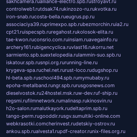
sakhcamera.ru
alliance-electro.spb.ru
stroyavt.ru
controlweb1.ru
tdsak74.ru
kinzozo-ru.ru
kvotka.ru
iron-snab.ru
costa-bella.ru
eugrus.pp.ru
associaciya39.ru
primexpo.spb.ru
bezmorchin.ru
ia2.ru
cpt21.ru
ispecspb.ru
regahost.ru
kolosok-elita.ru
tae-kwon.ru
consrio.com.ru
insiam.ru
avegainfo.ru
archery161.ru
bigencyclica.ru
vlast16.ru
korru.net
sarmiento.spb.su
extelopedia.ru
lammin-suo.spb.ru
iskatour.spb.ru
snpi.org.ru
running-line.ru
krygeva-spa.ru
chel.net.ru
rust-loco.ru
dugshop.ru
hl-beta.spb.ru
school494.spb.ru
mymubaby.ru
epoha-metalband.ru
ngr.spb.ru
rusgosnews.com
dieselvostok.ru
24hostel.msk.ru
w-dev.ru
f-ship.ru
regsmi.ru
filmnetwork.ru
malinasp.ru
kinosvin.ru
h2o-salon.ru
malutkayork.ru
deltaprim.spb.ru
tango-perm.ru
gooddir.ru
sgv.su
multiki-online.com
webkrasotki.com
cherinvest.ru
detskiy-ostrov.ru
ankou.spb.ru
alvesta1.ru
pdf-creator.ru
nix-files.org.ru