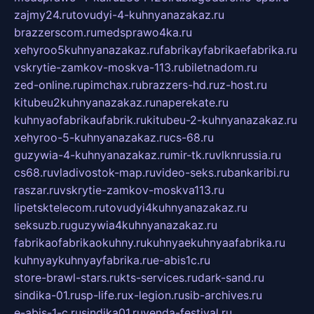
zajmy24.ru
tovudyi-4-kuhnyanazakaz.ru
brazzerscom.ru
medsprawo4ka.ru
xehyroo5kuhnyanazakaz.ru
fabrikayfabrikaefabrika.ru
vskrytie-zamkov-moskva-113.ru
biletnadom.ru
zed-online.ru
pimchax.ru
brazzers-hd.ru
z-host.ru
kitubeu2kuhnyanazakaz.ru
naperekate.ru
kuhnyaofabrikaufabrik.ru
kitubeu-2-kuhnyanazakaz.ru
xehyroo-5-kuhnyanazakaz.ru
cs-68.ru
guzywia-4-kuhnyanazakaz.ru
mir-tk.ru
vlknrussia.ru
cs68.ru
vladivostok-map.ru
video-seks.ru
bankaribi.ru
raszar.ru
vskrytie-zamkov-moskva113.ru
lipetsktelecom.ru
tovudyi4kuhnyanazakaz.ru
seksuzb.ru
guzywia4kuhnyanazakaz.ru
fabrikaofabrikaokuhny.ru
kuhnyaekuhnyaafabrika.ru
kuhnyaykuhnyayfabrika.ru
e-abis1c.ru
store-brawl-stars.ru
kts-services.ru
dark-sand.ru
sindika-01.ru
sp-life.ru
x-legion.ru
sib-archives.ru
e-abis-1-c.ru
sindika01.ru
venda-festival.ru