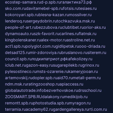
ecostep-samara.ru
d-p.spb.ru
галактика73.рф
sko.com.ru
davitamebel-spb.ru
fotsis.ru
tesiaes.ru
kokoroyari.spb.ru
blesna-kazan.ru
mossilver.ru
lenderoq.ru
sergeydobrin.ru
tochkazvuka.msk.ru
people-of-art.ru
bezzubova.ru
clubtibet.ru
orior-aks.ru
dynamoauto.ru
szk-favorit.ru
carlines.ru
flatnsk.ru
kingbolenskaner.ru
alex-motor.ru
astroline.net.ru
act1.spb.ru
polyglot.com.ru
gidlipetsk.ru
ooo-driada.ru
detsad125.ru
mir-zdoroviya.ru
bruslanovo.ru
siterem.ru
council.spb.ru
лодкипатриот.рф
kafekolizey.ru
iclub.net.ru
gazon-easy.ru
sugarepilekb.ru
grinox.ru
pylesostineco.ru
msts-ozarenie.ru
kameryjooan.ru
artemovskij.ru
dopler.spb.ru
aid70.ru
metall-perm.ru
ndm.msk.ru
ratingzooshop.ru
apiaccess.ru
globalautotrade.info
bezverhovskoe.ru
drsschool.ru
ZOOSMART.SPB.RU
dalakony.ru
medikijob.ru
remontt.spb.ru
photostudia.spb.ru
myragon.ru
terramia.ru
academy62.ru
gardengallereya.ru
rti.com.ru