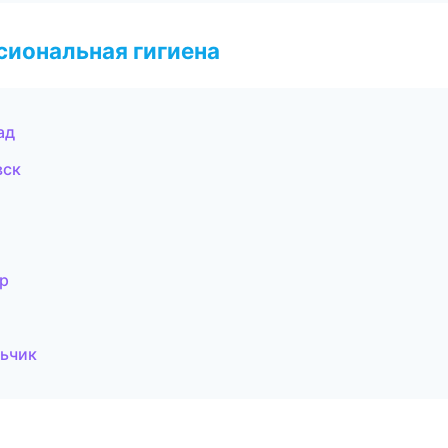
иональная гигиена
ад
вск
р
льчик