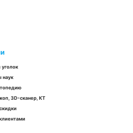
ми
 уголок
ы наук
ортопедию
оп, 3D-сканер, КТ
скидки
 клиентами