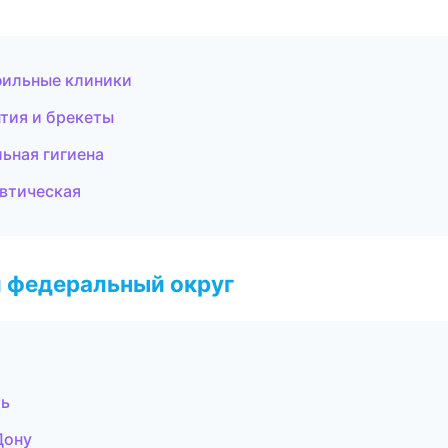
фильные клиники
тия и брекеты
льная гигиена
евтическая
 федеральный округ
ль
Дону