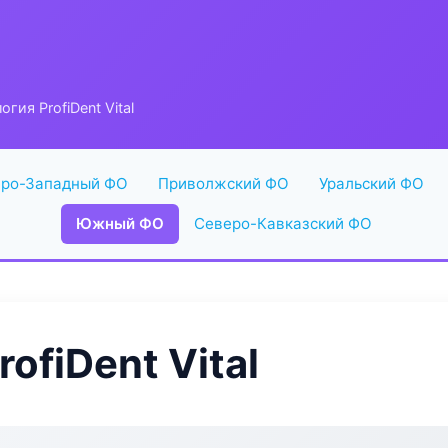
гия ProfiDent Vital
ро-Западный ФО
Приволжский ФО
Уральский ФО
Южный ФО
Северо-Кавказский ФО
ofiDent Vital