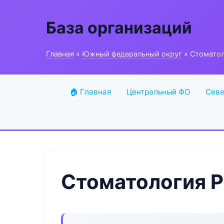
База организаций
Главная
»
Южный федеральный округ
» Стоматоло
🏠 Главная
Центральный ФО
Севе
Стоматология Pr