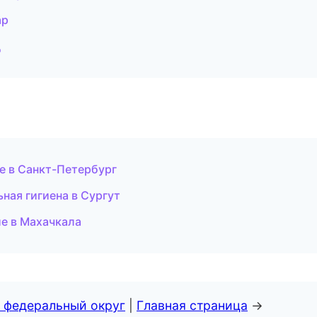
ар
д
е в Санкт-Петербург
ная гигиена в Сургут
е в Махачкала
 федеральный округ
|
Главная страница
→