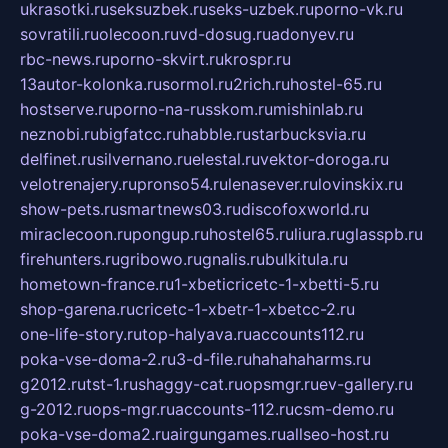
ukrasotki.ru
seksuzbek.ru
seks-uzbek.ru
porno-vk.ru
sovratili.ru
olecoon.ru
vd-dosug.ru
adonyev.ru
rbc-news.ru
porno-skvirt.ru
krospr.ru
13autor-kolonka.ru
sormol.ru
2rich.ru
hostel-65.ru
hostserve.ru
porno-na-russkom.ru
mishinlab.ru
neznobi.ru
bigfatcc.ru
habble.ru
starbucksvia.ru
delfinet.ru
silvernano.ru
elestal.ru
vektor-doroga.ru
velotrenajery.ru
pronso54.ru
lenasever.ru
lovinskix.ru
show-pets.ru
smartnews03.ru
discofoxworld.ru
miraclecoon.ru
pongup.ru
hostel65.ru
liura.ru
glasspb.ru
firehunters.ru
gribowo.ru
gnalis.ru
bulkitula.ru
hometown-france.ru
1-xbeticricetc-1-xbetti-5.ru
shop-garena.ru
cricetc-1-xbetr-1-xbetcc-2.ru
one-life-story.ru
top-halyava.ru
accounts112.ru
poka-vse-doma-2.ru
3-d-file.ru
hahahaharms.ru
g2012.ru
tst-1.ru
shaggy-cat.ru
opsmgr.ru
ev-gallery.ru
g-2012.ru
ops-mgr.ru
accounts-112.ru
csm-demo.ru
poka-vse-doma2.ru
airgungames.ru
allseo-host.ru