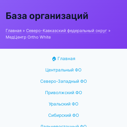
База организаций
Главная
»
Северо-Кавказский федеральный округ
»
МедЦентр Ortho White
🏠 Главная
Центральный ФО
Северо-Западный ФО
Приволжский ФО
Уральский ФО
Сибирский ФО
Дальневосточный ФО