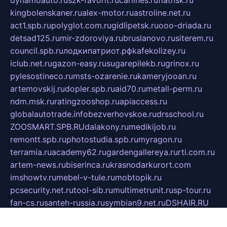
kingbolenskaner.ru
alex-motor.ru
astroline.net.ru
act1.spb.ru
polyglot.com.ru
gidlipetsk.ru
ooo-driada.ru
detsad125.ru
mir-zdoroviya.ru
bruslanovo.ru
siterem.ru
council.spb.ru
лодкипатриот.рф
kafekolizey.ru
iclub.net.ru
gazon-easy.ru
sugarepilekb.ru
grinox.ru
pylesostineco.ru
msts-ozarenie.ru
kameryjooan.ru
artemovskij.ru
dopler.spb.ru
aid70.ru
metall-perm.ru
ndm.msk.ru
ratingzooshop.ru
apiaccess.ru
globalautotrade.info
bezverhovskoe.ru
drsschool.ru
ZOOSMART.SPB.RU
dalakony.ru
medikijob.ru
remontt.spb.ru
photostudia.spb.ru
myragon.ru
terramia.ru
academy62.ru
gardengallereya.ru
rti.com.ru
artem-news.ru
biserinca.ru
krasnodarkurort.com
imshowtv.ru
mebel-v-tule.ru
mobtopik.ru
pcsecurity.net.ru
tool-sib.ru
multimetrunit.ru
sp-tour.ru
fan-cs.ru
santeh-russia.ru
symbian9.net.ru
DSHAIR.RU
tmmotors.spb.ru
xjocuricopii.com
musavtomat.msk.ru