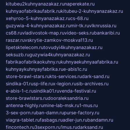
kitubeu2kuhnyanazakaz.ru
naperekate.ru
kuhnyaofabrikaufabrik.ru
kitubeu-2-kuhnyanazakaz.ru
xehyroo-5-kuhnyanazakaz.ru
cs-68.ru
guzywia-4-kuhnyanazakaz.ru
mir-tk.ru
vlknrussia.ru
cs68.ru
vladivostok-map.ru
video-seks.ru
bankaribi.ru
raszar.ru
vskrytie-zamkov-moskva113.ru
lipetsktelecom.ru
tovudyi4kuhnyanazakaz.ru
seksuzb.ru
guzywia4kuhnyanazakaz.ru
fabrikaofabrikaokuhny.ru
kuhnyaekuhnyaafabrika.ru
kuhnyaykuhnyayfabrika.ru
e-abis1c.ru
store-brawl-stars.ru
kts-services.ru
dark-sand.ru
sindika-01.ru
sp-life.ru
x-legion.ru
sib-archives.ru
e-abis-1-c.ru
sindika01.ru
venda-festival.ru
store-brawlstars.ru
dooraleksandria.ru
antenna-highly.ru
mine-lab-msk.ru
1-mus.ru
3-sex-porn.ru
ban-damn.ru
purse-factory.ru
viagra-tablet.ru
fasbags.ru
adler-jun.ru
bandamn.ru
fincontech.ru
3sexporn.ru
1mus.ru
darksand.ru