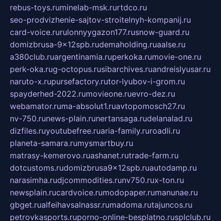
rebus-toys.ru
minelab-msk.ru
rtdco.ru
seo-prodvizhenie-sajtov-stroitelnyh-kompanij.ru
card-voice.ru
rulonnyygazon177.ru
snow-guard.ru
domizbrusa-9x12spb.ru
demaholding.ru
aalse.ru
a380club.ru
argentinamia.ru
perkoka.ru
movie-one.ru
perk-oka.ru
g-octopus.ru
sibarchives.ru
andreislyusar.ru
naruto-x.ru
pursefactory.ru
tor-lyubov-i-grom.ru
spayderhed-2022.ru
movieone.ru
evro-dez.ru
webamator.ru
ma-absolut1.ru
avtopomosch27.ru
nv-750.ru
news-plain.ru
nertansaga.ru
delanalad.ru
dizfiles.ru
youtubefree.ru
aria-family.ru
roadli.ru
planeta-samara.ru
mysmartbuy.ru
matrasy-kemerovo.ru
ashanet.ru
trade-farm.ru
dotcustoms.ru
domizbrusa9x12spb.ru
autodamp.ru
narasimha.ru
djcommodities.ru
nv750.ru
x-ton.ru
newsplain.ru
cardvoice.ru
modopaper.ru
manunae.ru
gbget.ru
alfeihavsalnassr.ru
madoma.ru
tajuncos.ru
petrovkasports.ru
porno-online-besplatno.ru
splclub.ru