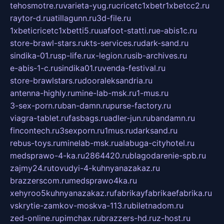
tehosmotre.ru
varieta-yug.ru
cricetc1xbetr1xbetcc2.ru
raytor-d.ru
atillagunn.ru
3d-file.ru
1xbeticricetc1xbetti5.ru
uafoot-statti.ru
e-abis1c.ru
store-brawl-stars.ru
kts-services.ru
dark-sand.ru
sindika-01.ru
sp-life.ru
x-legion.ru
sib-archives.ru
e-abis-1-c.ru
sindika01.ru
venda-festival.ru
store-brawlstars.ru
dooraleksandria.ru
antenna-highly.ru
mine-lab-msk.ru
1-mus.ru
3-sex-porn.ru
ban-damn.ru
purse-factory.ru
viagra-tablet.ru
fasbags.ru
adler-jun.ru
bandamn.ru
fincontech.ru
3sexporn.ru
1mus.ru
darksand.ru
rebus-toys.ru
minelab-msk.ru
alabuga-cityhotel.ru
medsprawo-4-ka.ru
2864420.ru
blagodarenie-spb.ru
zajmy24.ru
tovudyi-4-kuhnyanazakaz.ru
brazzerscom.ru
medsprawo4ka.ru
xehyroo5kuhnyanazakaz.ru
fabrikayfabrikaefabrika.ru
vskrytie-zamkov-moskva-113.ru
biletnadom.ru
zed-online.ru
pimchax.ru
brazzers-hd.ru
z-host.ru