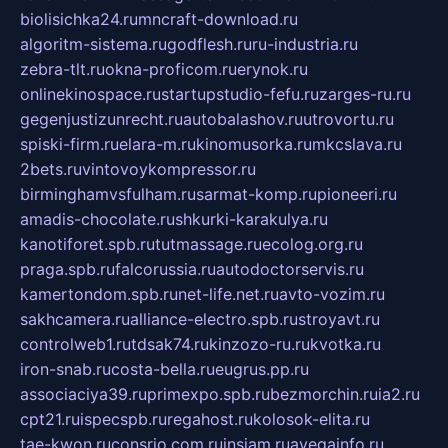
biolisichka24.ru
mncraft-download.ru
algoritm-sistema.ru
godflesh.ru
ru-industria.ru
zebra-tlt.ru
okna-proficom.ru
erynok.ru
onlinekinospace.ru
startupstudio-fefu.ru
zarges-ru.ru
gegenjustizunrecht.ru
autobalashov.ru
utrovortu.ru
spiski-firm.ru
elara-m.ru
kinomusorka.ru
mkcslava.ru
2bets.ru
vintovoykompressor.ru
birminghamvsfulham.ru
sarmat-komp.ru
pioneeri.ru
amadis-chocolate.ru
shkurki-karakulya.ru
kanotiforet.spb.ru
tutmassage.ru
ecolog.org.ru
praga.spb.ru
falcorussia.ru
autodoctorservis.ru
kamertondom.spb.ru
net-life.net.ru
avto-vozim.ru
sakhcamera.ru
alliance-electro.spb.ru
stroyavt.ru
controlweb1.ru
tdsak74.ru
kinzozo-ru.ru
kvotka.ru
iron-snab.ru
costa-bella.ru
eugrus.pp.ru
associaciya39.ru
primexpo.spb.ru
bezmorchin.ru
ia2.ru
cpt21.ru
ispecspb.ru
regahost.ru
kolosok-elita.ru
tae-kwon.ru
consrio.com.ru
insiam.ru
avegainfo.ru