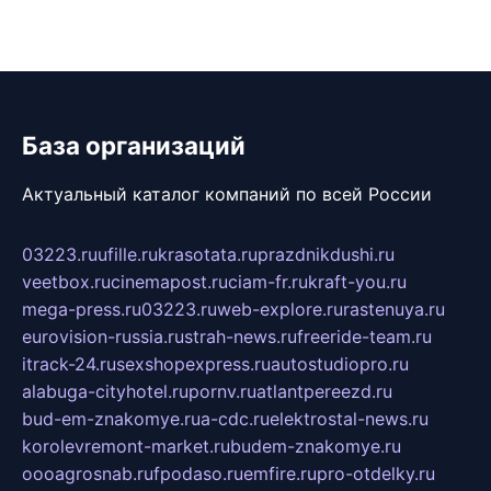
База организаций
Актуальный каталог компаний по всей России
03223.ru
ufille.ru
krasotata.ru
prazdnikdushi.ru
veetbox.ru
cinemapost.ru
ciam-fr.ru
kraft-you.ru
mega-press.ru
03223.ru
web-explore.ru
rastenuya.ru
eurovision-russia.ru
strah-news.ru
freeride-team.ru
itrack-24.ru
sexshopexpress.ru
autostudiopro.ru
alabuga-cityhotel.ru
pornv.ru
atlantpereezd.ru
bud-em-znakomye.ru
a-cdc.ru
elektrostal-news.ru
korolevremont-market.ru
budem-znakomye.ru
oooagrosnab.ru
fpodaso.ru
emfire.ru
pro-otdelky.ru