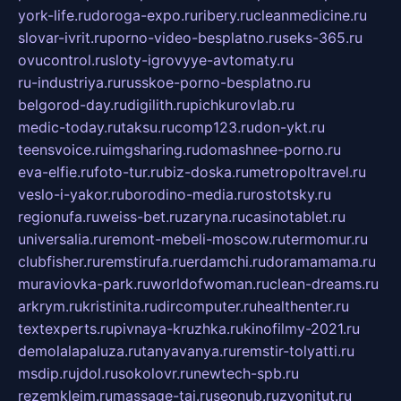
york-life.ru
doroga-expo.ru
ribery.ru
cleanmedicine.ru
slovar-ivrit.ru
porno-video-besplatno.ru
seks-365.ru
ovucontrol.ru
sloty-igrovyye-avtomaty.ru
ru-industriya.ru
russkoe-porno-besplatno.ru
belgorod-day.ru
digilith.ru
pichkurovlab.ru
medic-today.ru
taksu.ru
comp123.ru
don-ykt.ru
teensvoice.ru
imgsharing.ru
domashnee-porno.ru
eva-elfie.ru
foto-tur.ru
biz-doska.ru
metropoltravel.ru
veslo-i-yakor.ru
borodino-media.ru
rostotsky.ru
regionufa.ru
weiss-bet.ru
zaryna.ru
casinotablet.ru
universalia.ru
remont-mebeli-moscow.ru
termomur.ru
clubfisher.ru
remstirufa.ru
erdamchi.ru
doramamama.ru
muraviovka-park.ru
worldofwoman.ru
clean-dreams.ru
arkrym.ru
kristinita.ru
dircomputer.ru
healthenter.ru
textexperts.ru
pivnaya-kruzhka.ru
kinofilmy-2021.ru
demolalapaluza.ru
tanyavanya.ru
remstir-tolyatti.ru
msdip.ru
jdol.ru
sokolovr.ru
newtech-spb.ru
rezemkleim.ru
massage-tai.ru
seonub.ru
zvonitut.ru