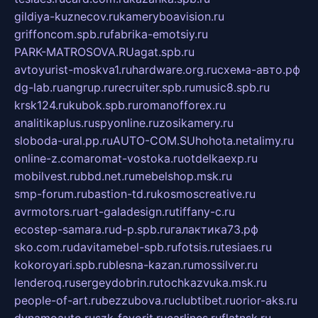
gildiya-kuznecov.ru
kameryboavision.ru
griffoncom.spb.ru
fabrika-emotsiy.ru
PARK-MATROSOVA.RU
agat.spb.ru
avtoyurist-moskva1.ru
hardware.org.ru
схема-авто.рф
dg-lab.ru
angrup.ru
recruiter.spb.ru
music8.spb.ru
krsk124.ru
kubok.spb.ru
romanofforex.ru
analitikaplus.ru
spyonline.ru
zosikamery.ru
sloboda-ural.pp.ru
AUTO-COM.SU
hohota.net
alimy.ru
online-z.com
aromat-vostoka.ru
otdelkaexp.ru
mobilvest.ru
bbd.net.ru
mebelshop.msk.ru
smp-forum.ru
bastion-td.ru
kosmoscreative.ru
avrmotors.ru
art-galadesign.ru
tiffany-c.ru
ecostep-samara.ru
d-p.spb.ru
галактика73.рф
sko.com.ru
davitamebel-spb.ru
fotsis.ru
tesiaes.ru
kokoroyari.spb.ru
blesna-kazan.ru
mossilver.ru
lenderoq.ru
sergeydobrin.ru
tochkazvuka.msk.ru
people-of-art.ru
bezzubova.ru
clubtibet.ru
orior-aks.ru
dynamoauto.ru
szk-favorit.ru
carlines.ru
flatnsk.ru