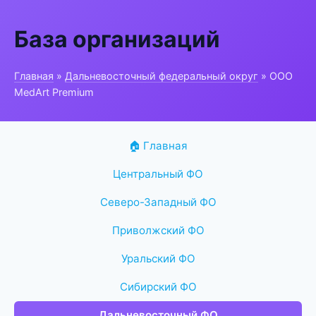
База организаций
Главная
»
Дальневосточный федеральный округ
» ООО
MedArt Premium
🏠 Главная
Центральный ФО
Северо-Западный ФО
Приволжский ФО
Уральский ФО
Сибирский ФО
Дальневосточный ФО