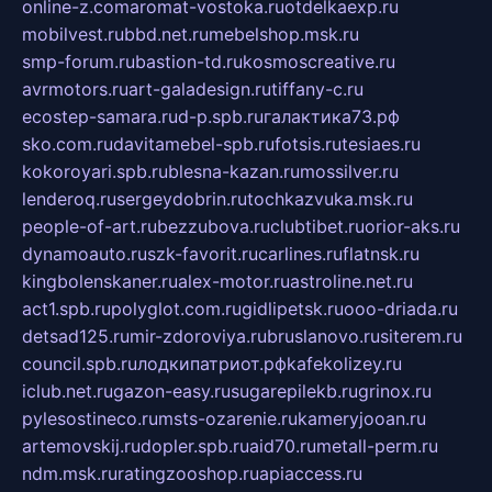
online-z.com
aromat-vostoka.ru
otdelkaexp.ru
mobilvest.ru
bbd.net.ru
mebelshop.msk.ru
smp-forum.ru
bastion-td.ru
kosmoscreative.ru
avrmotors.ru
art-galadesign.ru
tiffany-c.ru
ecostep-samara.ru
d-p.spb.ru
галактика73.рф
sko.com.ru
davitamebel-spb.ru
fotsis.ru
tesiaes.ru
kokoroyari.spb.ru
blesna-kazan.ru
mossilver.ru
lenderoq.ru
sergeydobrin.ru
tochkazvuka.msk.ru
people-of-art.ru
bezzubova.ru
clubtibet.ru
orior-aks.ru
dynamoauto.ru
szk-favorit.ru
carlines.ru
flatnsk.ru
kingbolenskaner.ru
alex-motor.ru
astroline.net.ru
act1.spb.ru
polyglot.com.ru
gidlipetsk.ru
ooo-driada.ru
detsad125.ru
mir-zdoroviya.ru
bruslanovo.ru
siterem.ru
council.spb.ru
лодкипатриот.рф
kafekolizey.ru
iclub.net.ru
gazon-easy.ru
sugarepilekb.ru
grinox.ru
pylesostineco.ru
msts-ozarenie.ru
kameryjooan.ru
artemovskij.ru
dopler.spb.ru
aid70.ru
metall-perm.ru
ndm.msk.ru
ratingzooshop.ru
apiaccess.ru