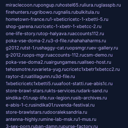
miraclecoon.ru
pongup.ru
hostel65.ru
liura.ru
glasspb.ru
firehunters.ru
gribowo.ru
gnalis.ru
bulkitula.ru
hometown-france.ru
1-xbeticricetc-1-xbetti-5.ru
shop-garena.ru
cricetc-1-xbetr-1-xbetcc-2.ru
one-life-story.ru
top-halyava.ru
accounts112.ru
poka-vse-doma-2.ru
3-d-file.ru
hahahaharms.ru
g2012.ru
tst-1.ru
shaggy-cat.ru
opsmgr.ru
ev-gallery.ru
g-2012.ru
ops-mgr.ru
accounts-112.ru
csm-demo.ru
poka-vse-doma2.ru
airgungames.ru
allseo-host.ru
tehosmotre.ru
varieta-yug.ru
cricetc1xbetr1xbetcc2.ru
raytor-d.ru
atillagunn.ru
3d-file.ru
1xbeticricetc1xbetti5.ru
uafoot-statti.ru
e-abis1c.ru
store-brawl-stars.ru
kts-services.ru
dark-sand.ru
sindika-01.ru
sp-life.ru
x-legion.ru
sib-archives.ru
e-abis-1-c.ru
sindika01.ru
venda-festival.ru
store-brawlstars.ru
dooraleksandria.ru
antenna-highly.ru
mine-lab-msk.ru
1-mus.ru
3-sex-porn.ru
ban-damn.ru
purse-factory.ru