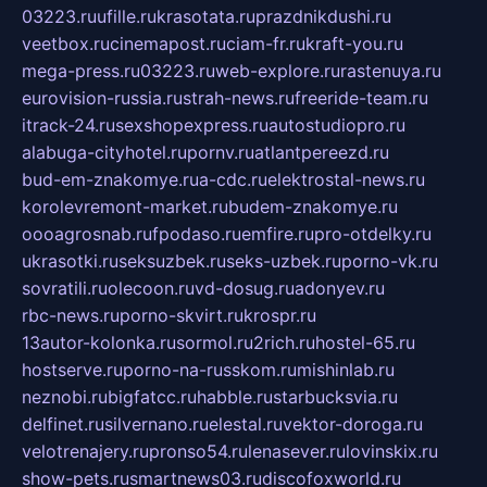
03223.ru
ufille.ru
krasotata.ru
prazdnikdushi.ru
veetbox.ru
cinemapost.ru
ciam-fr.ru
kraft-you.ru
mega-press.ru
03223.ru
web-explore.ru
rastenuya.ru
eurovision-russia.ru
strah-news.ru
freeride-team.ru
itrack-24.ru
sexshopexpress.ru
autostudiopro.ru
alabuga-cityhotel.ru
pornv.ru
atlantpereezd.ru
bud-em-znakomye.ru
a-cdc.ru
elektrostal-news.ru
korolevremont-market.ru
budem-znakomye.ru
oooagrosnab.ru
fpodaso.ru
emfire.ru
pro-otdelky.ru
ukrasotki.ru
seksuzbek.ru
seks-uzbek.ru
porno-vk.ru
sovratili.ru
olecoon.ru
vd-dosug.ru
adonyev.ru
rbc-news.ru
porno-skvirt.ru
krospr.ru
13autor-kolonka.ru
sormol.ru
2rich.ru
hostel-65.ru
hostserve.ru
porno-na-russkom.ru
mishinlab.ru
neznobi.ru
bigfatcc.ru
habble.ru
starbucksvia.ru
delfinet.ru
silvernano.ru
elestal.ru
vektor-doroga.ru
velotrenajery.ru
pronso54.ru
lenasever.ru
lovinskix.ru
show-pets.ru
smartnews03.ru
discofoxworld.ru