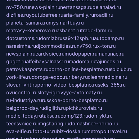
nv-750.ru
news-plain.ru
nertansaga.ru
delanalad.ru
dizfiles.ru
youtubefree.ru
aria-family.ru
roadli.ru
planeta-samara.ru
mysmartbuy.ru
matrasy-kemerovo.ru
ashanet.ru
trade-farm.ru
dotcustoms.ru
domizbrusa9x12spb.ru
autodamp.ru
narasimha.ru
djcommodities.ru
nv750.ru
x-ton.ru
newsplain.ru
cardvoice.ru
modopaper.ru
manunae.ru
gbget.ru
alfeihavsalnassr.ru
madoma.ru
tajuncos.ru
petrovkasports.ru
porno-online-besplatno.ru
splclub.ru
york-life.ru
doroga-expo.ru
ribery.ru
cleanmedicine.ru
slovar-ivrit.ru
porno-video-besplatno.ru
seks-365.ru
ovucontrol.ru
sloty-igrovyye-avtomaty.ru
ru-industriya.ru
russkoe-porno-besplatno.ru
belgorod-day.ru
digilith.ru
pichkurovlab.ru
medic-today.ru
taksu.ru
comp123.ru
don-ykt.ru
teensvoice.ru
imgsharing.ru
domashnee-porno.ru
eva-elfie.ru
foto-tur.ru
biz-doska.ru
metropoltravel.ru