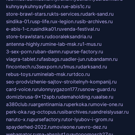
kuhnyaykuhnyayfabrika.ru
e-abis1c.ru
store-brawl-stars.ru
kts-services.ru
dark-sand.ru
sindika-01.ru
sp-life.ru
x-legion.ru
sib-archives.ru
e-abis-1-c.ru
sindika01.ru
venda-festival.ru
store-brawlstars.ru
dooraleksandria.ru
antenna-highly.ru
mine-lab-msk.ru
1-mus.ru
3-sex-porn.ru
ban-damn.ru
purse-factory.ru
viagra-tablet.ru
fasbags.ru
adler-jun.ru
bandamn.ru
fincontech.ru
3sexporn.ru
1mus.ru
darksand.ru
rebus-toys.ru
minelab-msk.ru
rtdco.ru
seo-prodvizhenie-sajtov-stroitelnyh-kompanij.ru
card-voice.ru
rulonnyygazon177.ru
snow-guard.ru
domizbrusa-9x12spb.ru
demaholding.ru
aalse.ru
a380club.ru
argentinamia.ru
perkoka.ru
movie-one.ru
perk-oka.ru
g-octopus.ru
sibarchives.ru
andreislyusar.ru
naruto-x.ru
pursefactory.ru
tor-lyubov-i-grom.ru
spayderhed-2022.ru
movieone.ru
evro-dez.ru
webamator.ru
ma-absolut1.ru
avtopomosch27.ru