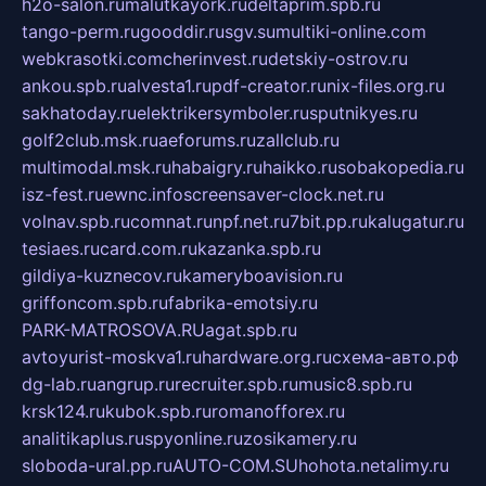
h2o-salon.ru
malutkayork.ru
deltaprim.spb.ru
tango-perm.ru
gooddir.ru
sgv.su
multiki-online.com
webkrasotki.com
cherinvest.ru
detskiy-ostrov.ru
ankou.spb.ru
alvesta1.ru
pdf-creator.ru
nix-files.org.ru
sakhatoday.ru
elektrikersymboler.ru
sputnikyes.ru
golf2club.msk.ru
aeforums.ru
zallclub.ru
multimodal.msk.ru
habaigry.ru
haikko.ru
sobakopedia.ru
isz-fest.ru
ewnc.info
screensaver-clock.net.ru
volnav.spb.ru
comnat.ru
npf.net.ru
7bit.pp.ru
kalugatur.ru
tesiaes.ru
card.com.ru
kazanka.spb.ru
gildiya-kuznecov.ru
kameryboavision.ru
griffoncom.spb.ru
fabrika-emotsiy.ru
PARK-MATROSOVA.RU
agat.spb.ru
avtoyurist-moskva1.ru
hardware.org.ru
схема-авто.рф
dg-lab.ru
angrup.ru
recruiter.spb.ru
music8.spb.ru
krsk124.ru
kubok.spb.ru
romanofforex.ru
analitikaplus.ru
spyonline.ru
zosikamery.ru
sloboda-ural.pp.ru
AUTO-COM.SU
hohota.net
alimy.ru