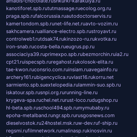
amadis-chocolate.ru
shkurki-karakulya.ru
kanotiforet.spb.ru
tutmassage.ru
ecolog.org.ru
praga.spb.ru
falcorussia.ru
autodoctorservis.ru
kamertondom.spb.ru
net-life.net.ru
avto-vozim.ru
sakhcamera.ru
alliance-electro.spb.ru
stroyavt.ru
controlweb1.ru
tdsak74.ru
kinzozo-ru.ru
kvotka.ru
iron-snab.ru
costa-bella.ru
eugrus.pp.ru
associaciya39.ru
primexpo.spb.ru
bezmorchin.ru
ia2.ru
cpt21.ru
ispecspb.ru
regahost.ru
kolosok-elita.ru
tae-kwon.ru
consrio.com.ru
insiam.ru
avegainfo.ru
archery161.ru
bigencyclica.ru
vlast16.ru
korru.net
sarmiento.spb.su
extelopedia.ru
lammin-suo.spb.ru
iskatour.spb.ru
snpi.org.ru
running-line.ru
krygeva-spa.ru
chel.net.ru
rust-loco.ru
dugshop.ru
hl-beta.spb.ru
school494.spb.ru
mymubaby.ru
epoha-metalband.ru
ngr.spb.ru
rusgosnews.com
dieselvostok.ru
24hostel.msk.ru
w-dev.ru
f-ship.ru
regsmi.ru
filmnetwork.ru
malinasp.ru
kinosvin.ru