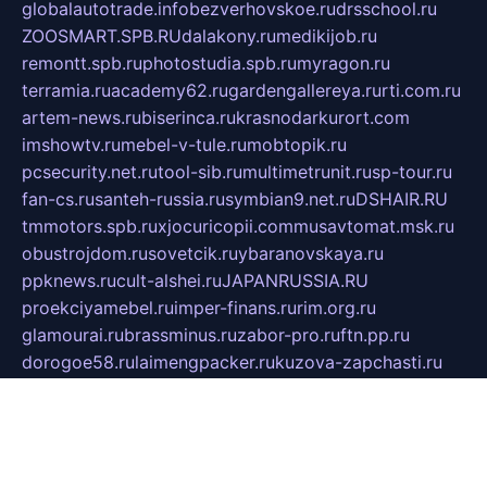
globalautotrade.info
bezverhovskoe.ru
drsschool.ru
ZOOSMART.SPB.RU
dalakony.ru
medikijob.ru
remontt.spb.ru
photostudia.spb.ru
myragon.ru
terramia.ru
academy62.ru
gardengallereya.ru
rti.com.ru
artem-news.ru
biserinca.ru
krasnodarkurort.com
imshowtv.ru
mebel-v-tule.ru
mobtopik.ru
pcsecurity.net.ru
tool-sib.ru
multimetrunit.ru
sp-tour.ru
fan-cs.ru
santeh-russia.ru
symbian9.net.ru
DSHAIR.RU
tmmotors.spb.ru
xjocuricopii.com
musavtomat.msk.ru
obustrojdom.ru
sovetcik.ru
ybaranovskaya.ru
ppknews.ru
cult-alshei.ru
JAPANRUSSIA.RU
proekciyamebel.ru
imper-finans.ru
rim.org.ru
glamourai.ru
brassminus.ru
zabor-pro.ru
ftn.pp.ru
dorogoe58.ru
laimengpacker.ru
kuzova-zapchasti.ru
sageerp.ru
taxodrom.ru
dsrazvitie.ru
hardcity.net.ru
ratinghomegames.ru
topservice25.ru
gubernyan.ru
gtglasslined.ru
ii4.ru
tssport.spb.ru
andorra24.com
blackwallstreet.ru
oboimos.ru
optim-doors.com.ru