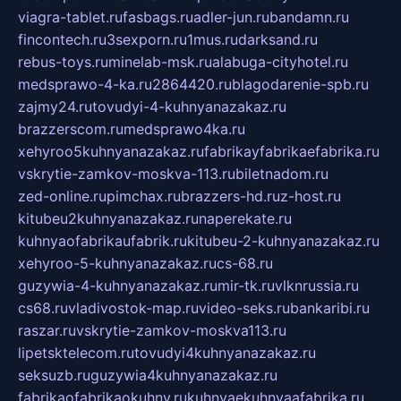
viagra-tablet.ru
fasbags.ru
adler-jun.ru
bandamn.ru
fincontech.ru
3sexporn.ru
1mus.ru
darksand.ru
rebus-toys.ru
minelab-msk.ru
alabuga-cityhotel.ru
medsprawo-4-ka.ru
2864420.ru
blagodarenie-spb.ru
zajmy24.ru
tovudyi-4-kuhnyanazakaz.ru
brazzerscom.ru
medsprawo4ka.ru
xehyroo5kuhnyanazakaz.ru
fabrikayfabrikaefabrika.ru
vskrytie-zamkov-moskva-113.ru
biletnadom.ru
zed-online.ru
pimchax.ru
brazzers-hd.ru
z-host.ru
kitubeu2kuhnyanazakaz.ru
naperekate.ru
kuhnyaofabrikaufabrik.ru
kitubeu-2-kuhnyanazakaz.ru
xehyroo-5-kuhnyanazakaz.ru
cs-68.ru
guzywia-4-kuhnyanazakaz.ru
mir-tk.ru
vlknrussia.ru
cs68.ru
vladivostok-map.ru
video-seks.ru
bankaribi.ru
raszar.ru
vskrytie-zamkov-moskva113.ru
lipetsktelecom.ru
tovudyi4kuhnyanazakaz.ru
seksuzb.ru
guzywia4kuhnyanazakaz.ru
fabrikaofabrikaokuhny.ru
kuhnyaekuhnyaafabrika.ru