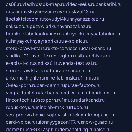
cs68.ru
vladivostok-map.ru
video-seks.ru
bankaribi.ru
raszar.ru
vskrytie-zamkov-moskva113.ru
lipetsktelecom.ru
tovudyi4kuhnyanazakaz.ru
seksuzb.ru
guzywia4kuhnyanazakaz.ru
fabrikaofabrikaokuhny.ru
kuhnyaekuhnyaafabrika.ru
kuhnyaykuhnyayfabrika.ru
e-abis1c.ru
store-brawl-stars.ru
kts-services.ru
dark-sand.ru
sindika-01.ru
sp-life.ru
x-legion.ru
sib-archives.ru
e-abis-1-c.ru
sindika01.ru
venda-festival.ru
store-brawlstars.ru
dooraleksandria.ru
antenna-highly.ru
mine-lab-msk.ru
1-mus.ru
3-sex-porn.ru
ban-damn.ru
purse-factory.ru
viagra-tablet.ru
fasbags.ru
adler-jun.ru
bandamn.ru
fincontech.ru
3sexporn.ru
1mus.ru
darksand.ru
rebus-toys.ru
minelab-msk.ru
rtdco.ru
seo-prodvizhenie-sajtov-stroitelnyh-kompanij.ru
card-voice.ru
rulonnyygazon177.ru
snow-guard.ru
domizbrusa-9x12spb.ru
demaholding.ru
aalse.ru