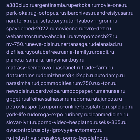
a380club.ru
argentinamia.ru
perkoka.ru
movie-one.ru
perk-oka.ru
g-octopus.ru
sibarchives.ru
andreislyusar.ru
naruto-x.ru
pursefactory.ru
tor-lyubov-i-grom.ru
spayderhed-2022.ru
movieone.ru
evro-dez.ru
webamator.ru
ma-absolut1.ru
avtopomosch27.ru
nv-750.ru
news-plain.ru
nertansaga.ru
delanalad.ru
dizfiles.ru
youtubefree.ru
aria-family.ru
roadli.ru
planeta-samara.ru
mysmartbuy.ru
matrasy-kemerovo.ru
ashanet.ru
trade-farm.ru
dotcustoms.ru
domizbrusa9x12spb.ru
autodamp.ru
narasimha.ru
djcommodities.ru
nv750.ru
x-ton.ru
newsplain.ru
cardvoice.ru
modopaper.ru
manunae.ru
gbget.ru
alfeihavsalnassr.ru
madoma.ru
tajuncos.ru
petrovkasports.ru
porno-online-besplatno.ru
splclub.ru
york-life.ru
doroga-expo.ru
ribery.ru
cleanmedicine.ru
slovar-ivrit.ru
porno-video-besplatno.ru
seks-365.ru
ovucontrol.ru
sloty-igrovyye-avtomaty.ru
ru-industriya.ru
russkoe-porno-besplatno.ru