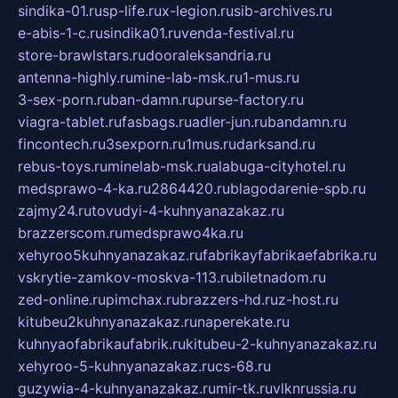
sindika-01.ru
sp-life.ru
x-legion.ru
sib-archives.ru
e-abis-1-c.ru
sindika01.ru
venda-festival.ru
store-brawlstars.ru
dooraleksandria.ru
antenna-highly.ru
mine-lab-msk.ru
1-mus.ru
3-sex-porn.ru
ban-damn.ru
purse-factory.ru
viagra-tablet.ru
fasbags.ru
adler-jun.ru
bandamn.ru
fincontech.ru
3sexporn.ru
1mus.ru
darksand.ru
rebus-toys.ru
minelab-msk.ru
alabuga-cityhotel.ru
medsprawo-4-ka.ru
2864420.ru
blagodarenie-spb.ru
zajmy24.ru
tovudyi-4-kuhnyanazakaz.ru
brazzerscom.ru
medsprawo4ka.ru
xehyroo5kuhnyanazakaz.ru
fabrikayfabrikaefabrika.ru
vskrytie-zamkov-moskva-113.ru
biletnadom.ru
zed-online.ru
pimchax.ru
brazzers-hd.ru
z-host.ru
kitubeu2kuhnyanazakaz.ru
naperekate.ru
kuhnyaofabrikaufabrik.ru
kitubeu-2-kuhnyanazakaz.ru
xehyroo-5-kuhnyanazakaz.ru
cs-68.ru
guzywia-4-kuhnyanazakaz.ru
mir-tk.ru
vlknrussia.ru