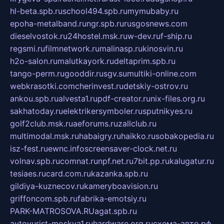
hl-beta.spb.ru
school494.spb.ru
mymubaby.ru
epoha-metalband.ru
ngr.spb.ru
rusgosnews.com
dieselvostok.ru
24hostel.msk.ru
w-dev.ru
f-ship.ru
regsmi.ru
filmnetwork.ru
malinasp.ru
kinosvin.ru
h2o-salon.ru
malutkayork.ru
deltaprim.spb.ru
tango-perm.ru
gooddir.ru
sgv.su
multiki-online.com
webkrasotki.com
cherinvest.ru
detskiy-ostrov.ru
ankou.spb.ru
alvesta1.ru
pdf-creator.ru
nix-files.org.ru
sakhatoday.ru
elektrikersymboler.ru
sputnikyes.ru
golf2club.msk.ru
aeforums.ru
zallclub.ru
multimodal.msk.ru
habaigry.ru
haikko.ru
sobakopedia.ru
isz-fest.ru
ewnc.info
screensaver-clock.net.ru
volnav.spb.ru
comnat.ru
npf.net.ru
7bit.pp.ru
kalugatur.ru
tesiaes.ru
card.com.ru
kazanka.spb.ru
gildiya-kuznecov.ru
kameryboavision.ru
griffoncom.spb.ru
fabrika-emotsiy.ru
PARK-MATROSOVA.RU
agat.spb.ru
avtoyurist-moskva1.ru
hardware.org.ru
схема-авто.рф