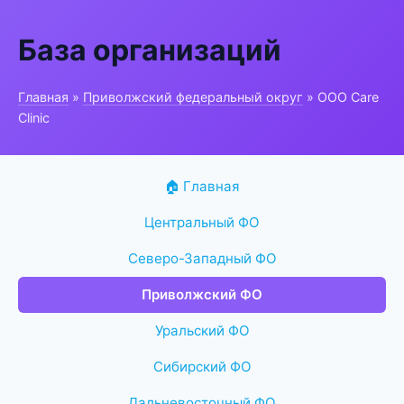
База организаций
Главная
»
Приволжский федеральный округ
» ООО Care
Clinic
🏠 Главная
Центральный ФО
Северо-Западный ФО
Приволжский ФО
Уральский ФО
Сибирский ФО
Дальневосточный ФО