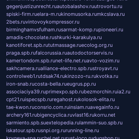
gegenjustizunrecht.ru
autobalashov.ru
utrovortu.ru
spiski-firm.ru
elara-m.ru
kinomusorka.ru
mkcslava.ru
2bets.ru
vintovoykompressor.ru
birminghamvsfulham.ru
sarmat-komp.ru
pioneeri.ru
amadis-chocolate.ru
shkurki-karakulya.ru
kanotiforet.spb.ru
tutmassage.ru
ecolog.org.ru
praga.spb.ru
falcorussia.ru
autodoctorservis.ru
kamertondom.spb.ru
net-life.net.ru
avto-vozim.ru
sakhcamera.ru
alliance-electro.spb.ru
stroyavt.ru
controlweb1.ru
tdsak74.ru
kinzozo-ru.ru
kvotka.ru
iron-snab.ru
costa-bella.ru
eugrus.pp.ru
associaciya39.ru
primexpo.spb.ru
bezmorchin.ru
ia2.ru
cpt21.ru
ispecspb.ru
regahost.ru
kolosok-elita.ru
tae-kwon.ru
consrio.com.ru
insiam.ru
avegainfo.ru
archery161.ru
bigencyclica.ru
vlast16.ru
korru.net
sarmiento.spb.su
extelopedia.ru
lammin-suo.spb.ru
iskatour.spb.ru
snpi.org.ru
running-line.ru
krygeva-spa.ru
chel.net.ru
rust-loco.ru
dugshop.ru