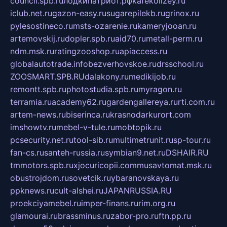
council.spb.ru
лодкипатриот.рф
kafekolizey.ru
iclub.net.ru
gazon-easy.ru
sugarepilekb.ru
grinox.ru
pylesostineco.ru
msts-ozarenie.ru
kameryjooan.ru
artemovskij.ru
dopler.spb.ru
aid70.ru
metall-perm.ru
ndm.msk.ru
ratingzooshop.ru
apiaccess.ru
globalautotrade.info
bezverhovskoe.ru
drsschool.ru
ZOOSMART.SPB.RU
dalakony.ru
medikijob.ru
remontt.spb.ru
photostudia.spb.ru
myragon.ru
terramia.ru
academy62.ru
gardengallereya.ru
rti.com.ru
artem-news.ru
biserinca.ru
krasnodarkurort.com
imshowtv.ru
mebel-v-tule.ru
mobtopik.ru
pcsecurity.net.ru
tool-sib.ru
multimetrunit.ru
sp-tour.ru
fan-cs.ru
santeh-russia.ru
symbian9.net.ru
DSHAIR.RU
tmmotors.spb.ru
xjocuricopii.com
musavtomat.msk.ru
obustrojdom.ru
sovetcik.ru
ybaranovskaya.ru
ppknews.ru
cult-alshei.ru
JAPANRUSSIA.RU
proekciyamebel.ru
imper-finans.ru
rim.org.ru
glamourai.ru
brassminus.ru
zabor-pro.ru
ftn.pp.ru