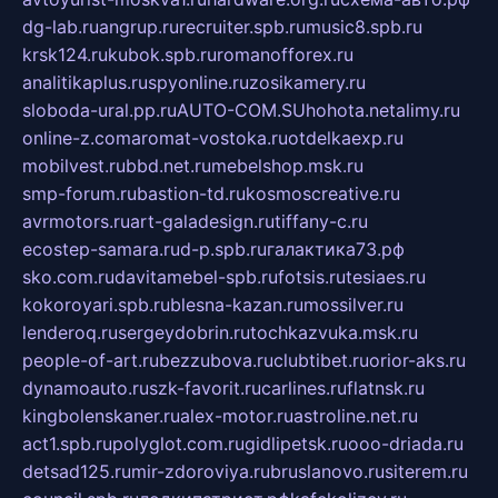
dg-lab.ru
angrup.ru
recruiter.spb.ru
music8.spb.ru
krsk124.ru
kubok.spb.ru
romanofforex.ru
analitikaplus.ru
spyonline.ru
zosikamery.ru
sloboda-ural.pp.ru
AUTO-COM.SU
hohota.net
alimy.ru
online-z.com
aromat-vostoka.ru
otdelkaexp.ru
mobilvest.ru
bbd.net.ru
mebelshop.msk.ru
smp-forum.ru
bastion-td.ru
kosmoscreative.ru
avrmotors.ru
art-galadesign.ru
tiffany-c.ru
ecostep-samara.ru
d-p.spb.ru
галактика73.рф
sko.com.ru
davitamebel-spb.ru
fotsis.ru
tesiaes.ru
kokoroyari.spb.ru
blesna-kazan.ru
mossilver.ru
lenderoq.ru
sergeydobrin.ru
tochkazvuka.msk.ru
people-of-art.ru
bezzubova.ru
clubtibet.ru
orior-aks.ru
dynamoauto.ru
szk-favorit.ru
carlines.ru
flatnsk.ru
kingbolenskaner.ru
alex-motor.ru
astroline.net.ru
act1.spb.ru
polyglot.com.ru
gidlipetsk.ru
ooo-driada.ru
detsad125.ru
mir-zdoroviya.ru
bruslanovo.ru
siterem.ru