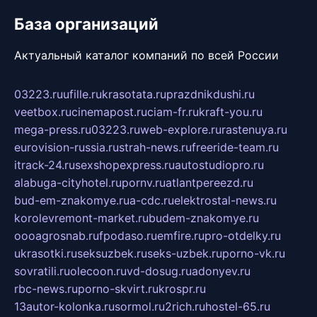
База организаций
Актуальный каталог компаний по всей России
03223.ru
ufille.ru
krasotata.ru
prazdnikdushi.ru
veetbox.ru
cinemapost.ru
ciam-fr.ru
kraft-you.ru
mega-press.ru
03223.ru
web-explore.ru
rastenuya.ru
eurovision-russia.ru
strah-news.ru
freeride-team.ru
itrack-24.ru
sexshopexpress.ru
autostudiopro.ru
alabuga-cityhotel.ru
pornv.ru
atlantpereezd.ru
bud-em-znakomye.ru
a-cdc.ru
elektrostal-news.ru
korolevremont-market.ru
budem-znakomye.ru
oooagrosnab.ru
fpodaso.ru
emfire.ru
pro-otdelky.ru
ukrasotki.ru
seksuzbek.ru
seks-uzbek.ru
porno-vk.ru
sovratili.ru
olecoon.ru
vd-dosug.ru
adonyev.ru
rbc-news.ru
porno-skvirt.ru
krospr.ru
13autor-kolonka.ru
sormol.ru
2rich.ru
hostel-65.ru