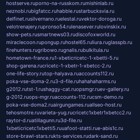
hostserve.ru
porno-na-russkom.ru
mishinlab.ru
neznobi.ru
bigfatcc.ru
habble.ru
starbucksvia.ru
delfinet.ru
silvernano.ru
elestal.ru
vektor-doroga.ru
velotrenajery.ru
pronso54.ru
lenasever.ru
lovinskix.ru
show-pets.ru
smartnews03.ru
discofoxworld.ru
miraclecoon.ru
pongup.ru
hostel65.ru
liura.ru
glasspb.ru
firehunters.ru
gribowo.ru
gnalis.ru
bulkitula.ru
hometown-france.ru
1-xbeticricetc-1-xbetti-5.ru
shop-garena.ru
cricetc-1-xbetr-1-xbetcc-2.ru
one-life-story.ru
top-halyava.ru
accounts112.ru
poka-vse-doma-2.ru
3-d-file.ru
hahahaharms.ru
g2012.ru
tst-1.ru
shaggy-cat.ru
opsmgr.ru
ev-gallery.ru
g-2012.ru
ops-mgr.ru
accounts-112.ru
csm-demo.ru
poka-vse-doma2.ru
airgungames.ru
allseo-host.ru
tehosmotre.ru
varieta-yug.ru
cricetc1xbetr1xbetcc2.ru
raytor-d.ru
atillagunn.ru
3d-file.ru
1xbeticricetc1xbetti5.ru
uafoot-statti.ru
e-abis1c.ru
store-brawl-stars.ru
kts-services.ru
dark-sand.ru