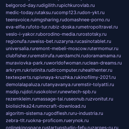
belgorod-day.ru
digilith.ru
pichkurovlab.ru
medic-today.ru
taksu.ru
comp123.ru
don-ykt.ru
teensvoice.ru
imgsharing.ru
domashnee-porno.ru
eva-elfie.ru
foto-tur.ru
biz-doska.ru
metropoltravel.ru
veslo-i-yakor.ru
borodino-media.ru
rostotsky.ru
regionufa.ru
weiss-bet.ru
zaryna.ru
casinotablet.ru
universalia.ru
remont-mebeli-moscow.ru
termomur.ru
clubfisher.ru
remstirufa.ru
erdamchi.ru
doramamama.ru
muraviovka-park.ru
worldofwoman.ru
clean-dreams.ru
arkrym.ru
kristinita.ru
dircomputer.ru
healthenter.ru
textexperts.ru
pivnaya-kruzhka.ru
kinofilmy-2021.ru
demolalapaluza.ru
tanyavanya.ru
remstir-tolyatti.ru
msdip.ru
jdol.ru
sokolovr.ru
newtech-spb.ru
rezemkleim.ru
massage-tai.ru
seonub.ru
zvonitut.ru
biolisichka24.ru
mncraft-download.ru
algoritm-sistema.ru
godflesh.ru
ru-industria.ru
zebra-tlt.ru
okna-proficom.ru
erynok.ru
onlinekinospace.ru
startupstudio-fefu.ru
zarges-ru.ru