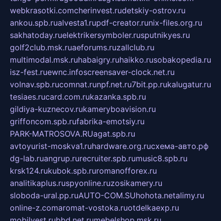
webkrasotki.com
cherinvest.ru
detskiy-ostrov.ru
ankou.spb.ru
alvesta1.ru
pdf-creator.ru
nix-files.org.ru
sakhatoday.ru
elektrikersymboler.ru
sputnikyes.ru
golf2club.msk.ru
aeforums.ru
zallclub.ru
multimodal.msk.ru
habaigry.ru
haikko.ru
sobakopedia.ru
isz-fest.ru
ewnc.info
screensaver-clock.net.ru
volnav.spb.ru
comnat.ru
npf.net.ru
7bit.pp.ru
kalugatur.ru
tesiaes.ru
card.com.ru
kazanka.spb.ru
gildiya-kuznecov.ru
kameryboavision.ru
griffoncom.spb.ru
fabrika-emotsiy.ru
PARK-MATROSOVA.RU
agat.spb.ru
avtoyurist-moskva1.ru
hardware.org.ru
схема-авто.рф
dg-lab.ru
angrup.ru
recruiter.spb.ru
music8.spb.ru
krsk124.ru
kubok.spb.ru
romanofforex.ru
analitikaplus.ru
spyonline.ru
zosikamery.ru
sloboda-ural.pp.ru
AUTO-COM.SU
hohota.net
alimy.ru
online-z.com
aromat-vostoka.ru
otdelkaexp.ru
mobilvest.ru
bbd.net.ru
mebelshop.msk.ru