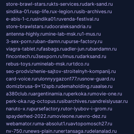
store-brawl-stars.ru
kts-services.ru
dark-sand.ru
sindika-01.ru
sp-life.ru
x-legion.ru
sib-archives.ru
e-abis-1-c.ru
sindika01.ru
venda-festival.ru
store-brawlstars.ru
dooraleksandria.ru
antenna-highly.ru
mine-lab-msk.ru
1-mus.ru
3-sex-porn.ru
ban-damn.ru
purse-factory.ru
viagra-tablet.ru
fasbags.ru
adler-jun.ru
bandamn.ru
fincontech.ru
3sexporn.ru
1mus.ru
darksand.ru
rebus-toys.ru
minelab-msk.ru
rtdco.ru
seo-prodvizhenie-sajtov-stroitelnyh-kompanij.ru
card-voice.ru
rulonnyygazon177.ru
snow-guard.ru
domizbrusa-9x12spb.ru
demaholding.ru
aalse.ru
a380club.ru
argentinamia.ru
perkoka.ru
movie-one.ru
perk-oka.ru
g-octopus.ru
sibarchives.ru
andreislyusar.ru
naruto-x.ru
pursefactory.ru
tor-lyubov-i-grom.ru
spayderhed-2022.ru
movieone.ru
evro-dez.ru
webamator.ru
ma-absolut1.ru
avtopomosch27.ru
nv-750.ru
news-plain.ru
nertansaga.ru
delanalad.ru