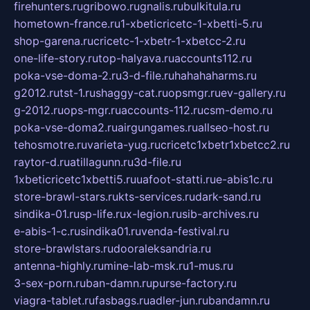
firehunters.ru
gribowo.ru
gnalis.ru
bulkitula.ru
hometown-france.ru
1-xbeticricetc-1-xbetti-5.ru
shop-garena.ru
cricetc-1-xbetr-1-xbetcc-2.ru
one-life-story.ru
top-halyava.ru
accounts112.ru
poka-vse-doma-2.ru
3-d-file.ru
hahahaharms.ru
g2012.ru
tst-1.ru
shaggy-cat.ru
opsmgr.ru
ev-gallery.ru
g-2012.ru
ops-mgr.ru
accounts-112.ru
csm-demo.ru
poka-vse-doma2.ru
airgungames.ru
allseo-host.ru
tehosmotre.ru
varieta-yug.ru
cricetc1xbetr1xbetcc2.ru
raytor-d.ru
atillagunn.ru
3d-file.ru
1xbeticricetc1xbetti5.ru
uafoot-statti.ru
e-abis1c.ru
store-brawl-stars.ru
kts-services.ru
dark-sand.ru
sindika-01.ru
sp-life.ru
x-legion.ru
sib-archives.ru
e-abis-1-c.ru
sindika01.ru
venda-festival.ru
store-brawlstars.ru
dooraleksandria.ru
antenna-highly.ru
mine-lab-msk.ru
1-mus.ru
3-sex-porn.ru
ban-damn.ru
purse-factory.ru
viagra-tablet.ru
fasbags.ru
adler-jun.ru
bandamn.ru