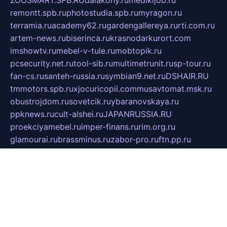
ZOOSMART.SPB.RU
dalakony.ru
medikijob.ru
remontt.spb.ru
photostudia.spb.ru
myragon.ru
terramia.ru
academy62.ru
gardengallereya.ru
rti.com.ru
artem-news.ru
biserinca.ru
krasnodarkurort.com
imshowtv.ru
mebel-v-tule.ru
mobtopik.ru
pcsecurity.net.ru
tool-sib.ru
multimetrunit.ru
sp-tour.ru
fan-cs.ru
santeh-russia.ru
symbian9.net.ru
DSHAIR.RU
tmmotors.spb.ru
xjocuricopii.com
musavtomat.msk.ru
obustrojdom.ru
sovetcik.ru
ybaranovskaya.ru
ppknews.ru
cult-alshei.ru
JAPANRUSSIA.RU
proekciyamebel.ru
imper-finans.ru
rim.org.ru
glamourai.ru
brassminus.ru
zabor-pro.ru
ftn.pp.ru
dorogoe58.ru
laimengpacker.ru
kuzova-zapchasti.ru
sageerp.ru
taxodrom.ru
dsrazvitie.ru
hardcity.net.ru
ratinghomegames.ru
topservice25.ru
gubernyan.ru
gtglasslined.ru
ii4.ru
tssport.spb.ru
andorra24.com
blackwallstreet.ru
oboimos.ru
optim-doors.com.ru
ikuch.ru
nycr.org.ru
npa21.ru
vremya-ch.spb.ru