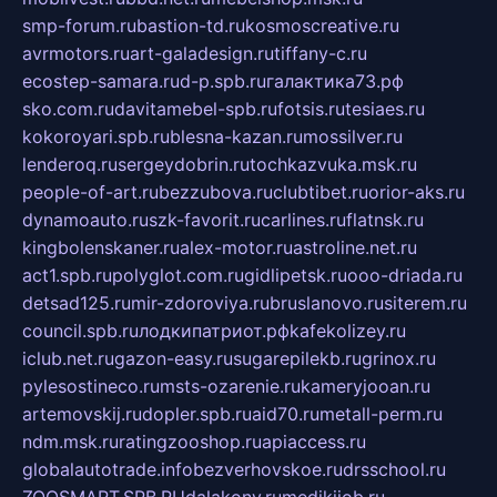
smp-forum.ru
bastion-td.ru
kosmoscreative.ru
avrmotors.ru
art-galadesign.ru
tiffany-c.ru
ecostep-samara.ru
d-p.spb.ru
галактика73.рф
sko.com.ru
davitamebel-spb.ru
fotsis.ru
tesiaes.ru
kokoroyari.spb.ru
blesna-kazan.ru
mossilver.ru
lenderoq.ru
sergeydobrin.ru
tochkazvuka.msk.ru
people-of-art.ru
bezzubova.ru
clubtibet.ru
orior-aks.ru
dynamoauto.ru
szk-favorit.ru
carlines.ru
flatnsk.ru
kingbolenskaner.ru
alex-motor.ru
astroline.net.ru
act1.spb.ru
polyglot.com.ru
gidlipetsk.ru
ooo-driada.ru
detsad125.ru
mir-zdoroviya.ru
bruslanovo.ru
siterem.ru
council.spb.ru
лодкипатриот.рф
kafekolizey.ru
iclub.net.ru
gazon-easy.ru
sugarepilekb.ru
grinox.ru
pylesostineco.ru
msts-ozarenie.ru
kameryjooan.ru
artemovskij.ru
dopler.spb.ru
aid70.ru
metall-perm.ru
ndm.msk.ru
ratingzooshop.ru
apiaccess.ru
globalautotrade.info
bezverhovskoe.ru
drsschool.ru