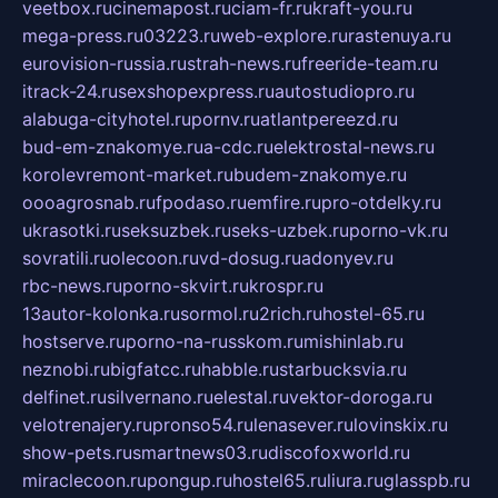
veetbox.ru
cinemapost.ru
ciam-fr.ru
kraft-you.ru
mega-press.ru
03223.ru
web-explore.ru
rastenuya.ru
eurovision-russia.ru
strah-news.ru
freeride-team.ru
itrack-24.ru
sexshopexpress.ru
autostudiopro.ru
alabuga-cityhotel.ru
pornv.ru
atlantpereezd.ru
bud-em-znakomye.ru
a-cdc.ru
elektrostal-news.ru
korolevremont-market.ru
budem-znakomye.ru
oooagrosnab.ru
fpodaso.ru
emfire.ru
pro-otdelky.ru
ukrasotki.ru
seksuzbek.ru
seks-uzbek.ru
porno-vk.ru
sovratili.ru
olecoon.ru
vd-dosug.ru
adonyev.ru
rbc-news.ru
porno-skvirt.ru
krospr.ru
13autor-kolonka.ru
sormol.ru
2rich.ru
hostel-65.ru
hostserve.ru
porno-na-russkom.ru
mishinlab.ru
neznobi.ru
bigfatcc.ru
habble.ru
starbucksvia.ru
delfinet.ru
silvernano.ru
elestal.ru
vektor-doroga.ru
velotrenajery.ru
pronso54.ru
lenasever.ru
lovinskix.ru
show-pets.ru
smartnews03.ru
discofoxworld.ru
miraclecoon.ru
pongup.ru
hostel65.ru
liura.ru
glasspb.ru