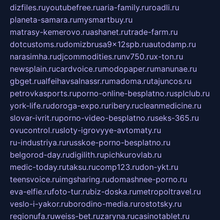
dizfiles.ru
youtubefree.ru
aria-family.ru
roadli.ru
planeta-samara.ru
mysmartbuy.ru
matrasy-kemerovo.ru
ashanet.ru
trade-farm.ru
dotcustoms.ru
domizbrusa9x12spb.ru
autodamp.ru
narasimha.ru
djcommodities.ru
nv750.ru
x-ton.ru
newsplain.ru
cardvoice.ru
modopaper.ru
manunae.ru
gbget.ru
alfeihavsalnassr.ru
madoma.ru
tajuncos.ru
petrovkasports.ru
porno-online-besplatno.ru
splclub.ru
york-life.ru
doroga-expo.ru
ribery.ru
cleanmedicine.ru
slovar-ivrit.ru
porno-video-besplatno.ru
seks-365.ru
ovucontrol.ru
sloty-igrovyye-avtomaty.ru
ru-industriya.ru
russkoe-porno-besplatno.ru
belgorod-day.ru
digilith.ru
pichkurovlab.ru
medic-today.ru
taksu.ru
comp123.ru
don-ykt.ru
teensvoice.ru
imgsharing.ru
domashnee-porno.ru
eva-elfie.ru
foto-tur.ru
biz-doska.ru
metropoltravel.ru
veslo-i-yakor.ru
borodino-media.ru
rostotsky.ru
regionufa.ru
weiss-bet.ru
zaryna.ru
casinotablet.ru