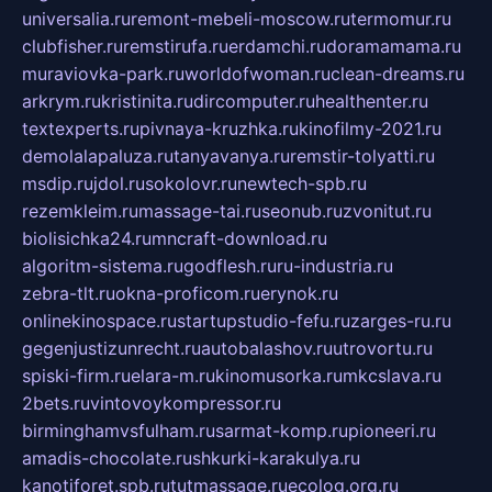
universalia.ru
remont-mebeli-moscow.ru
termomur.ru
clubfisher.ru
remstirufa.ru
erdamchi.ru
doramamama.ru
muraviovka-park.ru
worldofwoman.ru
clean-dreams.ru
arkrym.ru
kristinita.ru
dircomputer.ru
healthenter.ru
textexperts.ru
pivnaya-kruzhka.ru
kinofilmy-2021.ru
demolalapaluza.ru
tanyavanya.ru
remstir-tolyatti.ru
msdip.ru
jdol.ru
sokolovr.ru
newtech-spb.ru
rezemkleim.ru
massage-tai.ru
seonub.ru
zvonitut.ru
biolisichka24.ru
mncraft-download.ru
algoritm-sistema.ru
godflesh.ru
ru-industria.ru
zebra-tlt.ru
okna-proficom.ru
erynok.ru
onlinekinospace.ru
startupstudio-fefu.ru
zarges-ru.ru
gegenjustizunrecht.ru
autobalashov.ru
utrovortu.ru
spiski-firm.ru
elara-m.ru
kinomusorka.ru
mkcslava.ru
2bets.ru
vintovoykompressor.ru
birminghamvsfulham.ru
sarmat-komp.ru
pioneeri.ru
amadis-chocolate.ru
shkurki-karakulya.ru
kanotiforet.spb.ru
tutmassage.ru
ecolog.org.ru