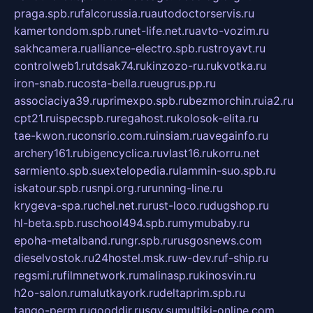
praga.spb.ru
falcorussia.ru
autodoctorservis.ru
kamertondom.spb.ru
net-life.net.ru
avto-vozim.ru
sakhcamera.ru
alliance-electro.spb.ru
stroyavt.ru
controlweb1.ru
tdsak74.ru
kinzozo-ru.ru
kvotka.ru
iron-snab.ru
costa-bella.ru
eugrus.pp.ru
associaciya39.ru
primexpo.spb.ru
bezmorchin.ru
ia2.ru
cpt21.ru
ispecspb.ru
regahost.ru
kolosok-elita.ru
tae-kwon.ru
consrio.com.ru
insiam.ru
avegainfo.ru
archery161.ru
bigencyclica.ru
vlast16.ru
korru.net
sarmiento.spb.su
extelopedia.ru
lammin-suo.spb.ru
iskatour.spb.ru
snpi.org.ru
running-line.ru
krygeva-spa.ru
chel.net.ru
rust-loco.ru
dugshop.ru
hl-beta.spb.ru
school494.spb.ru
mymubaby.ru
epoha-metalband.ru
ngr.spb.ru
rusgosnews.com
dieselvostok.ru
24hostel.msk.ru
w-dev.ru
f-ship.ru
regsmi.ru
filmnetwork.ru
malinasp.ru
kinosvin.ru
h2o-salon.ru
malutkayork.ru
deltaprim.spb.ru
tango-perm.ru
gooddir.ru
sgv.su
multiki-online.com