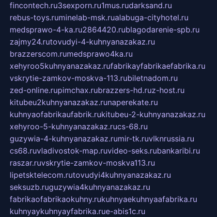
fincontech.ru
3sexporn.ru
1mus.ru
darksand.ru
rebus-toys.ru
minelab-msk.ru
alabuga-cityhotel.ru
medsprawo-4-ka.ru
2864420.ru
blagodarenie-spb.ru
zajmy24.ru
tovudyi-4-kuhnyanazakaz.ru
brazzerscom.ru
medsprawo4ka.ru
xehyroo5kuhnyanazakaz.ru
fabrikayfabrikaefabrika.ru
vskrytie-zamkov-moskva-113.ru
biletnadom.ru
zed-online.ru
pimchax.ru
brazzers-hd.ru
z-host.ru
kitubeu2kuhnyanazakaz.ru
naperekate.ru
kuhnyaofabrikaufabrik.ru
kitubeu-2-kuhnyanazakaz.ru
xehyroo-5-kuhnyanazakaz.ru
cs-68.ru
guzywia-4-kuhnyanazakaz.ru
mir-tk.ru
vlknrussia.ru
cs68.ru
vladivostok-map.ru
video-seks.ru
bankaribi.ru
raszar.ru
vskrytie-zamkov-moskva113.ru
lipetsktelecom.ru
tovudyi4kuhnyanazakaz.ru
seksuzb.ru
guzywia4kuhnyanazakaz.ru
fabrikaofabrikaokuhny.ru
kuhnyaekuhnyaafabrika.ru
kuhnyaykuhnyayfabrika.ru
e-abis1c.ru