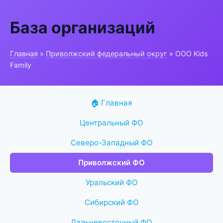
База организаций
Главная
»
Приволжский федеральный округ
» ООО Kids
Family
🏠 Главная
Центральный ФО
Северо-Западный ФО
Приволжский ФО
Уральский ФО
Сибирский ФО
Дальневосточный ФО