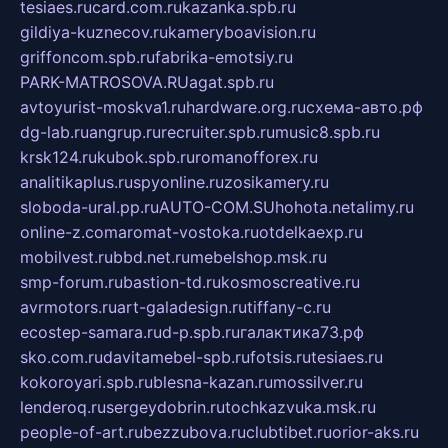
tesiaes.ru
card.com.ru
kazanka.spb.ru
gildiya-kuznecov.ru
kameryboavision.ru
griffoncom.spb.ru
fabrika-emotsiy.ru
PARK-MATROSOVA.RU
agat.spb.ru
avtoyurist-moskva1.ru
hardware.org.ru
схема-авто.рф
dg-lab.ru
angrup.ru
recruiter.spb.ru
music8.spb.ru
krsk124.ru
kubok.spb.ru
romanofforex.ru
analitikaplus.ru
spyonline.ru
zosikamery.ru
sloboda-ural.pp.ru
AUTO-COM.SU
hohota.net
alimy.ru
online-z.com
aromat-vostoka.ru
otdelkaexp.ru
mobilvest.ru
bbd.net.ru
mebelshop.msk.ru
smp-forum.ru
bastion-td.ru
kosmoscreative.ru
avrmotors.ru
art-galadesign.ru
tiffany-c.ru
ecostep-samara.ru
d-p.spb.ru
галактика73.рф
sko.com.ru
davitamebel-spb.ru
fotsis.ru
tesiaes.ru
kokoroyari.spb.ru
blesna-kazan.ru
mossilver.ru
lenderoq.ru
sergeydobrin.ru
tochkazvuka.msk.ru
people-of-art.ru
bezzubova.ru
clubtibet.ru
orior-aks.ru