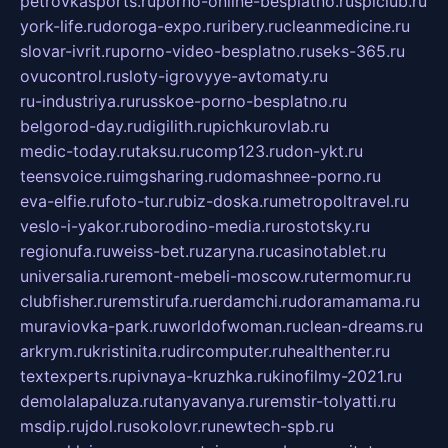
petrovkasports.ru
porno-online-besplatno.ru
splclub.ru
york-life.ru
doroga-expo.ru
ribery.ru
cleanmedicine.ru
slovar-ivrit.ru
porno-video-besplatno.ru
seks-365.ru
ovucontrol.ru
sloty-igrovyye-avtomaty.ru
ru-industriya.ru
russkoe-porno-besplatno.ru
belgorod-day.ru
digilith.ru
pichkurovlab.ru
medic-today.ru
taksu.ru
comp123.ru
don-ykt.ru
teensvoice.ru
imgsharing.ru
domashnee-porno.ru
eva-elfie.ru
foto-tur.ru
biz-doska.ru
metropoltravel.ru
veslo-i-yakor.ru
borodino-media.ru
rostotsky.ru
regionufa.ru
weiss-bet.ru
zaryna.ru
casinotablet.ru
universalia.ru
remont-mebeli-moscow.ru
termomur.ru
clubfisher.ru
remstirufa.ru
erdamchi.ru
doramamama.ru
muraviovka-park.ru
worldofwoman.ru
clean-dreams.ru
arkrym.ru
kristinita.ru
dircomputer.ru
healthenter.ru
textexperts.ru
pivnaya-kruzhka.ru
kinofilmy-2021.ru
demolalapaluza.ru
tanyavanya.ru
remstir-tolyatti.ru
msdip.ru
jdol.ru
sokolovr.ru
newtech-spb.ru