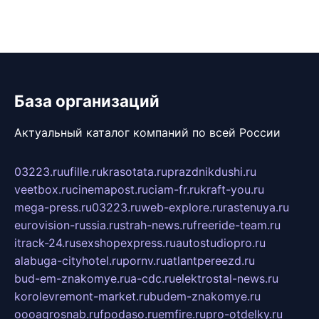
База организаций
Актуальный каталог компаний по всей России
03223.ru
ufille.ru
krasotata.ru
prazdnikdushi.ru
veetbox.ru
cinemapost.ru
ciam-fr.ru
kraft-you.ru
mega-press.ru
03223.ru
web-explore.ru
rastenuya.ru
eurovision-russia.ru
strah-news.ru
freeride-team.ru
itrack-24.ru
sexshopexpress.ru
autostudiopro.ru
alabuga-cityhotel.ru
pornv.ru
atlantpereezd.ru
bud-em-znakomye.ru
a-cdc.ru
elektrostal-news.ru
korolevremont-market.ru
budem-znakomye.ru
oooagrosnab.ru
fpodaso.ru
emfire.ru
pro-otdelky.ru