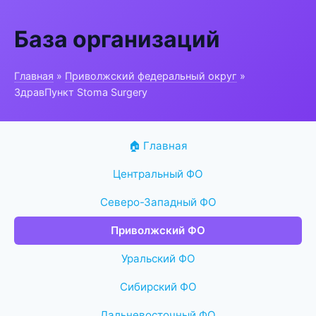
База организаций
Главная
»
Приволжский федеральный округ
»
ЗдравПункт Stoma Surgery
🏠 Главная
Центральный ФО
Северо-Западный ФО
Приволжский ФО
Уральский ФО
Сибирский ФО
Дальневосточный ФО