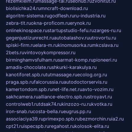
rezemkleim.ru
massage-tai.ru
seonub.ru
zvonitut.ru
biolisichka24.ru
mncraft-download.ru
algoritm-sistema.ru
godflesh.ru
ru-industria.ru
zebra-tlt.ru
okna-proficom.ru
erynok.ru
onlinekinospace.ru
startupstudio-fefu.ru
zarges-ru.ru
gegenjustizunrecht.ru
autobalashov.ru
utrovortu.ru
spiski-firm.ru
elara-m.ru
kinomusorka.ru
mkcslava.ru
2bets.ru
vintovoykompressor.ru
birminghamvsfulham.ru
sarmat-komp.ru
pioneeri.ru
amadis-chocolate.ru
shkurki-karakulya.ru
kanotiforet.spb.ru
tutmassage.ru
ecolog.org.ru
praga.spb.ru
falcorussia.ru
autodoctorservis.ru
kamertondom.spb.ru
net-life.net.ru
avto-vozim.ru
sakhcamera.ru
alliance-electro.spb.ru
stroyavt.ru
controlweb1.ru
tdsak74.ru
kinzozo-ru.ru
kvotka.ru
iron-snab.ru
costa-bella.ru
eugrus.pp.ru
associaciya39.ru
primexpo.spb.ru
bezmorchin.ru
ia2.ru
cpt21.ru
ispecspb.ru
regahost.ru
kolosok-elita.ru