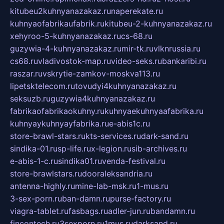
kitubeu2kuhnyanazakaz.ru
naperekate.ru
kuhnyaofabrikaufabrik.ru
kitubeu-2-kuhnyanazakaz.ru
xehyroo-5-kuhnyanazakaz.ru
cs-68.ru
guzywia-4-kuhnyanazakaz.ru
mir-tk.ru
vlknrussia.ru
cs68.ru
vladivostok-map.ru
video-seks.ru
bankaribi.ru
raszar.ru
vskrytie-zamkov-moskva113.ru
lipetsktelecom.ru
tovudyi4kuhnyanazakaz.ru
seksuzb.ru
guzywia4kuhnyanazakaz.ru
fabrikaofabrikaokuhny.ru
kuhnyaekuhnyaafabrika.ru
kuhnyaykuhnyayfabrika.ru
e-abis1c.ru
store-brawl-stars.ru
kts-services.ru
dark-sand.ru
sindika-01.ru
sp-life.ru
x-legion.ru
sib-archives.ru
e-abis-1-c.ru
sindika01.ru
venda-festival.ru
store-brawlstars.ru
dooraleksandria.ru
antenna-highly.ru
mine-lab-msk.ru
1-mus.ru
3-sex-porn.ru
ban-damn.ru
purse-factory.ru
viagra-tablet.ru
fasbags.ru
adler-jun.ru
bandamn.ru
fincontech.ru
3sexporn.ru
1mus.ru
darksand.ru