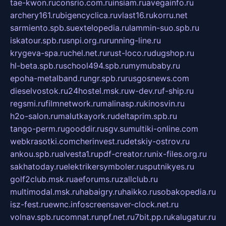
tae-kwon.ru
consrio.com.ru
insiam.ru
avegainfo.ru
archery161.ru
bigencyclica.ru
vlast16.ru
korru.net
sarmiento.spb.su
extelopedia.ru
lammin-suo.spb.ru
iskatour.spb.ru
snpi.org.ru
running-line.ru
krygeva-spa.ru
chel.net.ru
rust-loco.ru
dugshop.ru
hl-beta.spb.ru
school494.spb.ru
mymubaby.ru
epoha-metalband.ru
ngr.spb.ru
rusgosnews.com
dieselvostok.ru
24hostel.msk.ru
w-dev.ru
f-ship.ru
regsmi.ru
filmnetwork.ru
malinasp.ru
kinosvin.ru
h2o-salon.ru
malutkayork.ru
deltaprim.spb.ru
tango-perm.ru
gooddir.ru
sgv.su
multiki-online.com
webkrasotki.com
cherinvest.ru
detskiy-ostrov.ru
ankou.spb.ru
alvesta1.ru
pdf-creator.ru
nix-files.org.ru
sakhatoday.ru
elektrikersymboler.ru
sputnikyes.ru
golf2club.msk.ru
aeforums.ru
zallclub.ru
multimodal.msk.ru
habaigry.ru
haikko.ru
sobakopedia.ru
isz-fest.ru
ewnc.info
screensaver-clock.net.ru
volnav.spb.ru
comnat.ru
npf.net.ru
7bit.pp.ru
kalugatur.ru