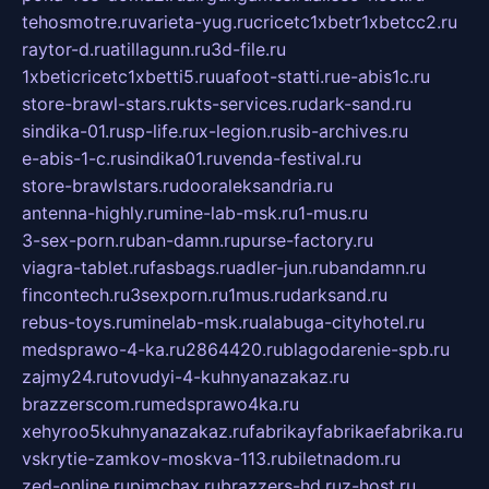
tehosmotre.ru
varieta-yug.ru
cricetc1xbetr1xbetcc2.ru
raytor-d.ru
atillagunn.ru
3d-file.ru
1xbeticricetc1xbetti5.ru
uafoot-statti.ru
e-abis1c.ru
store-brawl-stars.ru
kts-services.ru
dark-sand.ru
sindika-01.ru
sp-life.ru
x-legion.ru
sib-archives.ru
e-abis-1-c.ru
sindika01.ru
venda-festival.ru
store-brawlstars.ru
dooraleksandria.ru
antenna-highly.ru
mine-lab-msk.ru
1-mus.ru
3-sex-porn.ru
ban-damn.ru
purse-factory.ru
viagra-tablet.ru
fasbags.ru
adler-jun.ru
bandamn.ru
fincontech.ru
3sexporn.ru
1mus.ru
darksand.ru
rebus-toys.ru
minelab-msk.ru
alabuga-cityhotel.ru
medsprawo-4-ka.ru
2864420.ru
blagodarenie-spb.ru
zajmy24.ru
tovudyi-4-kuhnyanazakaz.ru
brazzerscom.ru
medsprawo4ka.ru
xehyroo5kuhnyanazakaz.ru
fabrikayfabrikaefabrika.ru
vskrytie-zamkov-moskva-113.ru
biletnadom.ru
zed-online.ru
pimchax.ru
brazzers-hd.ru
z-host.ru