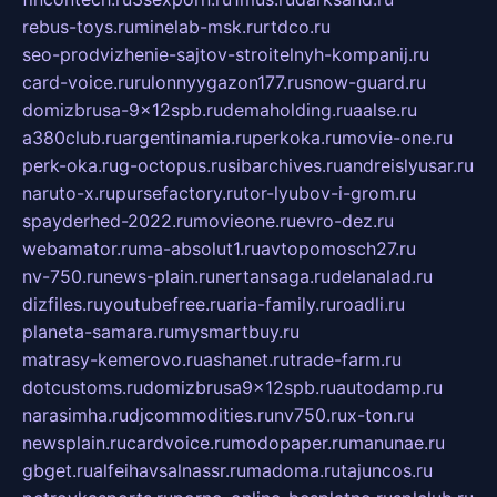
rebus-toys.ru
minelab-msk.ru
rtdco.ru
seo-prodvizhenie-sajtov-stroitelnyh-kompanij.ru
card-voice.ru
rulonnyygazon177.ru
snow-guard.ru
domizbrusa-9x12spb.ru
demaholding.ru
aalse.ru
a380club.ru
argentinamia.ru
perkoka.ru
movie-one.ru
perk-oka.ru
g-octopus.ru
sibarchives.ru
andreislyusar.ru
naruto-x.ru
pursefactory.ru
tor-lyubov-i-grom.ru
spayderhed-2022.ru
movieone.ru
evro-dez.ru
webamator.ru
ma-absolut1.ru
avtopomosch27.ru
nv-750.ru
news-plain.ru
nertansaga.ru
delanalad.ru
dizfiles.ru
youtubefree.ru
aria-family.ru
roadli.ru
planeta-samara.ru
mysmartbuy.ru
matrasy-kemerovo.ru
ashanet.ru
trade-farm.ru
dotcustoms.ru
domizbrusa9x12spb.ru
autodamp.ru
narasimha.ru
djcommodities.ru
nv750.ru
x-ton.ru
newsplain.ru
cardvoice.ru
modopaper.ru
manunae.ru
gbget.ru
alfeihavsalnassr.ru
madoma.ru
tajuncos.ru