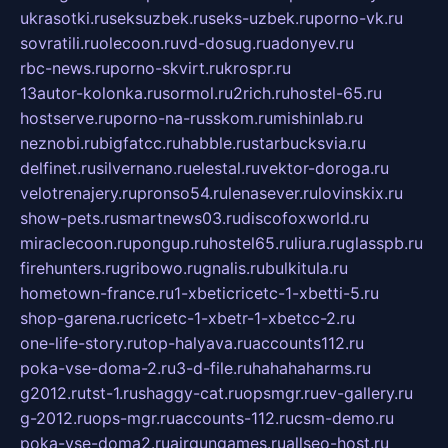
ukrasotki.ru
seksuzbek.ru
seks-uzbek.ru
porno-vk.ru
sovratili.ru
olecoon.ru
vd-dosug.ru
adonyev.ru
rbc-news.ru
porno-skvirt.ru
krospr.ru
13autor-kolonka.ru
sormol.ru
2rich.ru
hostel-65.ru
hostserve.ru
porno-na-russkom.ru
mishinlab.ru
neznobi.ru
bigfatcc.ru
habble.ru
starbucksvia.ru
delfinet.ru
silvernano.ru
elestal.ru
vektor-doroga.ru
velotrenajery.ru
pronso54.ru
lenasever.ru
lovinskix.ru
show-pets.ru
smartnews03.ru
discofoxworld.ru
miraclecoon.ru
pongup.ru
hostel65.ru
liura.ru
glasspb.ru
firehunters.ru
gribowo.ru
gnalis.ru
bulkitula.ru
hometown-france.ru
1-xbeticricetc-1-xbetti-5.ru
shop-garena.ru
cricetc-1-xbetr-1-xbetcc-2.ru
one-life-story.ru
top-halyava.ru
accounts112.ru
poka-vse-doma-2.ru
3-d-file.ru
hahahaharms.ru
g2012.ru
tst-1.ru
shaggy-cat.ru
opsmgr.ru
ev-gallery.ru
g-2012.ru
ops-mgr.ru
accounts-112.ru
csm-demo.ru
poka-vse-doma2.ru
airgungames.ru
allseo-host.ru