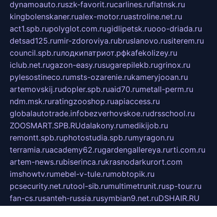
dynamoauto.ru
szk-favorit.ru
carlines.ru
flatnsk.ru
kingbolenskaner.ru
alex-motor.ru
astroline.net.ru
act1.spb.ru
polyglot.com.ru
gidlipetsk.ru
ooo-driada.ru
detsad125.ru
mir-zdoroviya.ru
bruslanovo.ru
siterem.ru
council.spb.ru
лодкипатриот.рф
kafekolizey.ru
iclub.net.ru
gazon-easy.ru
sugarepilekb.ru
grinox.ru
pylesostineco.ru
msts-ozarenie.ru
kameryjooan.ru
artemovskij.ru
dopler.spb.ru
aid70.ru
metall-perm.ru
ndm.msk.ru
ratingzooshop.ru
apiaccess.ru
globalautotrade.info
bezverhovskoe.ru
drsschool.ru
ZOOSMART.SPB.RU
dalakony.ru
medikijob.ru
remontt.spb.ru
photostudia.spb.ru
myragon.ru
terramia.ru
academy62.ru
gardengallereya.ru
rti.com.ru
artem-news.ru
biserinca.ru
krasnodarkurort.com
imshowtv.ru
mebel-v-tule.ru
mobtopik.ru
pcsecurity.net.ru
tool-sib.ru
multimetrunit.ru
sp-tour.ru
fan-cs.ru
santeh-russia.ru
symbian9.net.ru
DSHAIR.RU
tmmotors.spb.ru
xjocuricopii.com
musavtomat.msk.ru